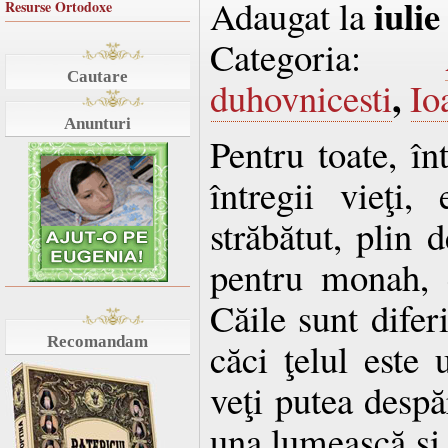
iulie
Adaugat la
Resurse Ortodoxe
Categoria:
Cautare
,
duhovnicesti
Io
Anunturi
Pentru toate, în
întregii vieţi
străbătut, plin d
pentru monah, 
Căile sunt difer
Recomandam
căci ţelul este 
veţi putea despăr
una lumească şi