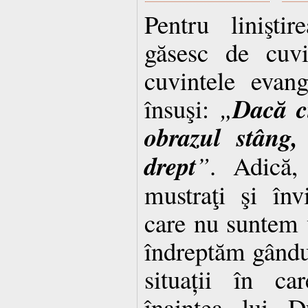
Pentru liniştir
găsesc de cuvi
cuvintele evan
Dacă ci
însuşi:
„
obrazul stâng,
drept
”
. Adică,
mustraţi şi înv
care nu suntem v
îndreptăm gândur
situații în ca
înaintea lui D