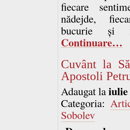
fiecare sentim
nădejde, fieca
bucurie și f
Continuare…
Cuvânt la Săr
Apostoli Petru
iulie
Adaugat la
Categoria:
Arti
Sobolev