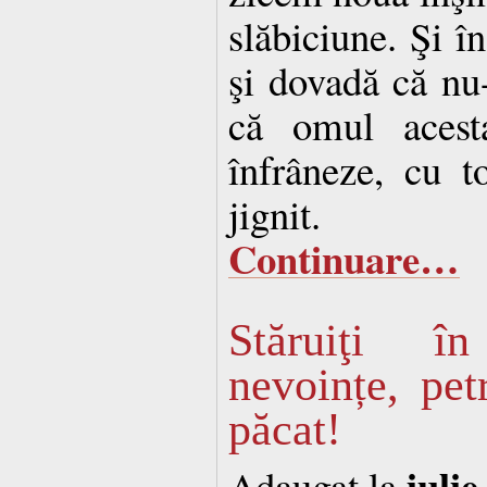
slăbiciune. Şi î
şi dovadă că nu-
că omul acest
înfrâneze, cu t
jignit.
Continuare…
Stăruiţi î
nevoințe, pet
păcat!
iulie
Adaugat la