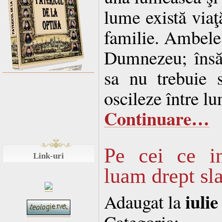
lume există viaţ
familie. Ambele
Dumnezeu; însă 
sa nu trebuie 
oscileze între l
Continuare…
Pe cei ce in
Link-uri
luam drept sl
iulie
Adaugat la
Categoria: