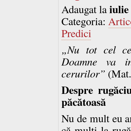
iulie
Adaugat la
Categoria:
Artic
Predici
„Nu tot cel c
Doamne va int
cerurilor”
(Mat.
Despre rugăci
păcătoasă
Nu de mult eu a
că mulţi la rugă