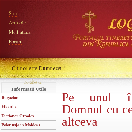
Stiri
Articole
Mediateca
Forum
Cu noi este Dumnezeu!
Informatii Utile
Pe unul îl
Rugaciuni
Domnul cu cev
Filocalia
Dictionar Ortodox
altceva
Pelerinaje in Moldova