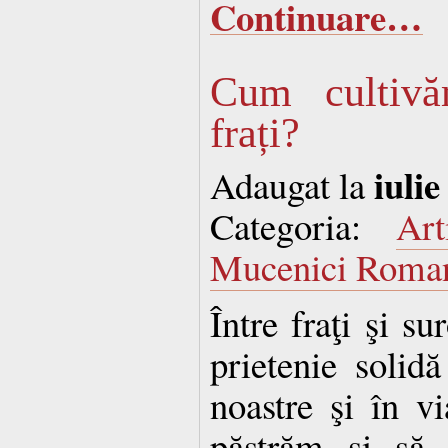
Continuare…
Cum cultivăm
frați?
iulie
Adaugat la
Categoria:
Art
Mucenici Roma
Între fraţi şi su
prietenie solidă
noastre şi în vi
păstrăm şi să 