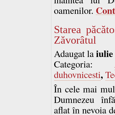
Con
oamenilor.
Starea păcăto
Zăvorâtul
iulie
Adaugat la
Categoria:
,
duhovnicesti
Te
În cele mai mult
Dumnezeu înfăţ
aflat în nevoia d