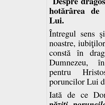
Despre dragos
hotărârea de
Lui.
Întregul sens şi
noastre, iubiţilo
constă în drag
Dumnezeu, în
pentru Hristo
poruncilor Lui 
Iată de ce Do
păziţi porunci