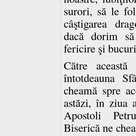
surori, să le f
câştigarea drag
dacă dorim să
fericire şi bucu
Către această
întotdeauna Sf
cheamă spre ace
astăzi, în ziua 
Apostoli Petr
Biserică ne chea