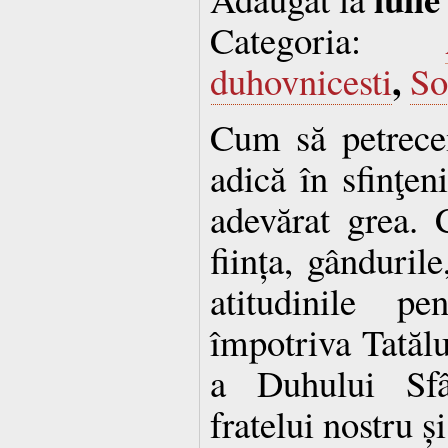
Categoria:
,
duhovnicesti
So
Cum să petrece
adică în sfinţen
adevărat grea.
ființa, gândurile
atitudinile p
împotriva Tatălui
a Duhului Sfâ
fratelui nostru ș