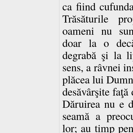
ca fiind cufund
Trăsăturile pr
oameni nu sunt
doar la o decă
degrabă şi la li
sens, a râvnei in
plăcea lui Dumne
desăvârşite faţă 
Dăruirea nu e d
seamă a preocup
lor; au timp pen