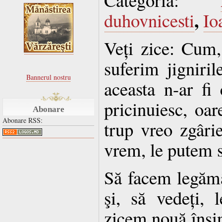
,
duhovnicesti
Io
Veți zice: Cum,
suferim jigniri
Bannerul nostru
aceasta n-ar fi
pricinuiesc, oa
Abonare
Abonare RSS:
trup vreo zgâri
vrem, le putem s
Să facem legămâ
şi, să vedeți,
zicem nouă înşin