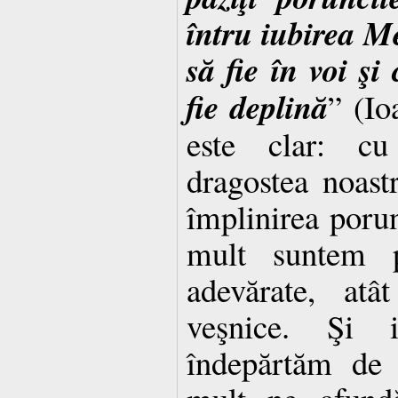
întru iubirea 
să fie în voi şi
fie deplină
” (Io
este clar: cu
dragostea noast
împlinirea porun
mult suntem pă
adevărate, atâ
veşnice. Şi 
îndepărtăm de 