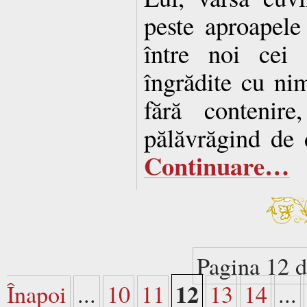
peste aproapele
între noi cei 
îngrădite cu ni
fără contenire
pălăvrăgind de 
Continuare…
Pagina 12 d
12
Înapoi
...
10
11
13
14
...