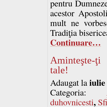
pentru Dumnezeu
acestor Apostol
mult ne vorbes
Tradiţia biserice
Continuare…
Aminteşte-ţ
tale!
iulie
Adaugat la
Categoria:
,
duhovnicesti
Sf