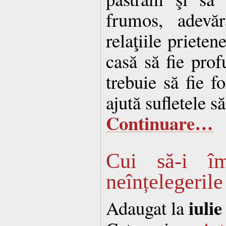
frumos, adevăr
relaţiile prieten
casă să fie prof
trebuie să fie f
ajută sufletele s
Continuare…
Cui să-i îm
neînțelegerile
iulie
Adaugat la