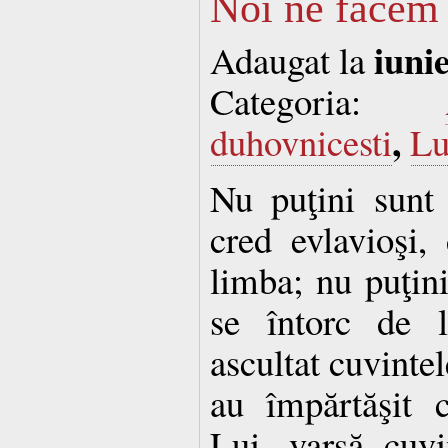
Noi ne facem 
iuni
Adaugat la
Categoria:
,
duhovnicesti
Lu
Nu puţini sunt 
cred evlavioşi,
limba; nu puţini
se întorc de l
ascultat cuvintel
au împărtăşit 
Lui, varsă cuvi