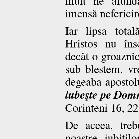
mult ne afund
imensă nefericir
Iar lipsa tota
Hristos nu îns
decât o groaznic
sub blestem, vr
degeaba apostol
iubeşte pe Domn
Corinteni 16, 22
De aceea, treb
noastre, iubiţilo