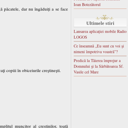
Ioan Botezătorul
gă păcatele, dar nu îngăduiți a se face
Ultimele stiri
Lansarea aplicației mobile Radio
LOGOS
Ce înseamnă „Eu sunt cu voi şi
nimeni împotriva voastră”?
Predică la Tăierea împrejur a
Domnului şi la Sărbătoarea Sf.
i copiii în obiceiurile creştineşti.
Vasile cel Mare
litul muncitor al creştinilor, toată