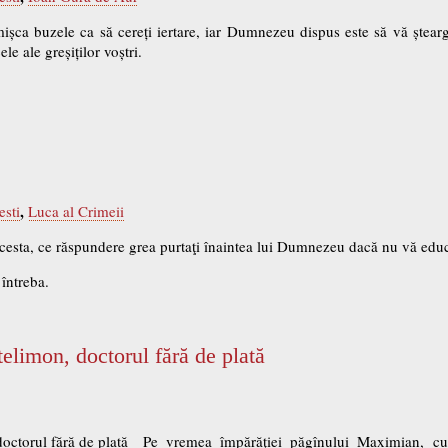
 mișca buzele ca să cereți iertare, iar Dumnezeu dispus este să vă ștear
le ale greșiților voștri.
,
esti
Luca al Crimeii
cesta, ce răspundere grea purtaţi înaintea lui Dumnezeu dacă nu vă educaţ
i întreba.
limon, doctorul fără de plată
Pe vremea împărăţiei păgînului Maximian, cump