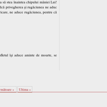
tea să stea înaintea chipului mâniei Lui!
indcă privegherea și rugăciunea ne aduc
ricare, ne aduce rugăciunea, pentru că
sufletul îşi aduce aminte de moarte, se
rmătoare »
Ultima »