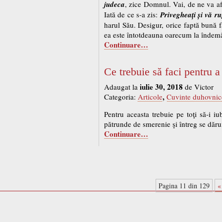
judeca
, zice Domnul. Vai, de ne va afla
Iată de ce s-a zis:
Privegheați și vă ru
harul Său. Desigur, orice faptă bună 
ea este întotdeauna oarecum la îndem
Continuare…
Ce trebuie să faci pentru a 
iulie 30, 2018
Adaugat la
de Victor
,
Categoria:
Articole
Cuvinte duhovnic
Pentru aceasta trebuie pe toţi să-i iu
pătrunde de smerenie şi întreg se dăruie
Continuare…
Pagina 11 din 129
«