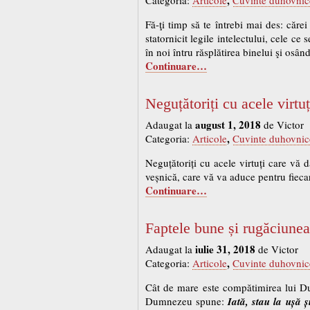
Fă-ţi timp să te întrebi mai des: cărei
statornicit legile intelectului, cele ce
în noi întru răsplătirea binelui şi osâ
Continuare…
Neguțătoriți cu acele virtu
august 1, 2018
Adaugat la
de Victor
,
Categoria:
Articole
Cuvinte duhovnic
Neguțătoriți cu acele virtuți care vă 
veșnică, care vă va aduce pentru fiec
Continuare…
Faptele bune și rugăciunea
iulie 31, 2018
Adaugat la
de Victor
,
Categoria:
Articole
Cuvinte duhovnic
Cât de mare este compătimirea lui Dum
Dumnezeu spune:
Iată, stau la ușă ș