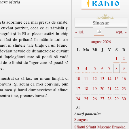
ioara Maria
a ta adormire cea mai presus de cinste,
Sinaxar
cuvânt potrivit, ceea ce ai zămislit și
« iul.
sept. »
grăit și la El ai plecat astăzi în chip
tul fără de prihană în mâinile Lui, ale
august 2026
inut în sfintele tale brațe ca un Prunc.
L
Ma
Mi
J
V
S
D
 adevărat nevoie de dumnezeiesc cuvânt
i înțelegători care să poată să vadă
1
2
și de o limbă de înger care să poată să
re.
3
4
5
6
7
8
9
ustrat ca să tac, nu m-am liniștit, ci
10
11
12
13
14
15
16
 convins. Și acum că m-a convins, pun
17
18
19
20
21
22
23
ima mea și harul dumnezeiesc al sfintei
 pentru tine, preanevinovată.
24
25
26
27
28
29
30
31
Astazi pomenim
8 august:
Sfîntul Sfinţit Mucenic Ermolae,