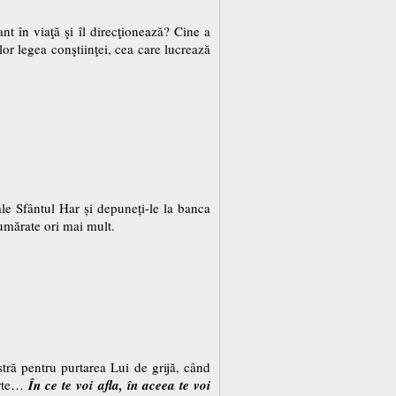
ant în viaţă şi îl direcţionează? Cine a
lor legea conştiinţei, cea care lu­crează
ale Sfântul Har și depuneți-le la banca
umărate ori mai mult.
tră pentru purtarea Lui de grijă, când
arte…
În ce te voi afla, în aceea te voi