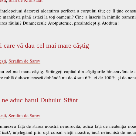
 înţelepciuni datorezi alcătuirea perfectă a corpului tău; ce îl ţine const
 se manifestă până astăzi la toţi oamenii? Cine a înscris în inimile oameni
ndirea răului? Dumnezeule Atot­puternic, preaîntelept şi Atotbun!
ți care vă dau cel mai mare câștig
,
esti
Serafim de Sarov
dau cel mai mare câștig. Strângeți capital din câștigurile binecuvântate 
are rublă duhovnicească dobândă nu de 4 sau 6%, ci de 100%, și de nen
 ne aduc harul Duhului Sfânt
,
esti
Serafim de Sarov
nezeu față de starea noastră nenorocită, adică față de neatenția noas
i bat!
, înțelegând prin ușă cursul vieții noastre, încă neînchisă de mo