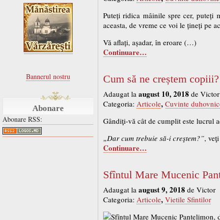
Puteți ridica mâinile spre cer, puteți
aceasta, de vreme ce voi le țineți pe ace
Vă aflați, așadar, în eroare (…)
Continuare…
Bannerul nostru
Cum să ne creștem copiii?
august 10, 2018
Adaugat la
de Victor
,
Categoria:
Articole
Cuvinte duhovnic
Abonare
Abonare RSS:
Gândiţi-vă cât de cumplit este lucrul a
„Dar cum trebuie să-i creştem?”
, veţ
Continuare…
Sfîntul Mare Mucenic Pante
august 9, 2018
Adaugat la
de Victor
,
Categoria:
Articole
Vietile Sfintilor