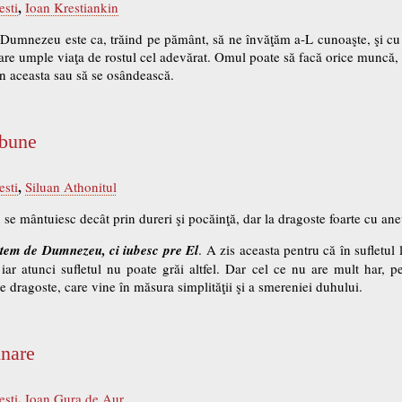
,
esti
Ioan Krestiankin
ui Dumnezeu este ca, trăind pe pământ, să ne învăţăm a-L cunoaşte, şi c
care umple viaţa de rostul cel adevărat. Omul poate să facă orice muncă
n aceasta sau să se osândească.
 bune
,
esti
Siluan Athonitul
e mântuiesc decât prin dureri şi pocăinţă, dar la dragoste foarte cu an
tem de Dumnezeu, ci iubesc pre El
. A zis aceasta pentru că în sufletul
iar atunci sufletul nu poate grăi altfel. Dar cel ce nu are mult har, pe 
e dragoste, care vine în măsura simplităţii şi a smereniei duhului.
unare
,
esti
Ioan Gura de Aur