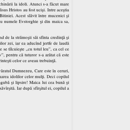
chinării la idoli. Atunci s-a făcut mare
sus Hristos au fost ucişi. Intre aceştia
itiniei. Acest slăvit între mucenici şi
 cu numele Evstorghie şi din maica sa,
d de la strămoşii săi sfînta credinţă şi
şilor zei, iar ea aducînd jertfe de laudă
se tîlcuieşte „cu totul leu”, ca cel ce
”, pentru că tuturor s-a arătat că este
inteşti celor ce aveau trebuinţă.
evăratul Dumnezeu, Care este în ceruri,
area idolilor celor mulţi. Deci copilul
pagubă şi lipsire! Maica lui cea bună şi
vîrşită. Iar după sfîrşitul ei, copilul a