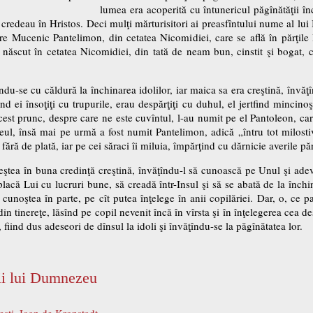
lumea era acoperită cu întunericul păgînătăţii în
credeau în Hristos. Deci mulţi mărturisitori ai preasfîntului nume al lui Ii
re Mucenic Pantelimon, din cetatea Nicomidiei, care se află în părţile B
-a născut în cetatea Nicomidiei, din tată de neam bun, cinstit şi bogat,
ndu-se cu căldură la închinarea idolilor, iar maica sa era creştină, învăţîn
ind ei însoţiţi cu trupurile, erau despărţiţi cu duhul, el jertfind mincino
t prunc, despre care ne este cuvîntul, l-au numit pe el Pantoleon, care 
ul, însă mai pe urmă a fost numit Pantelimon, adică „întru tot milostiv
ără de plată, iar pe cei săraci îi miluia, împărţind cu dărnicie averile păr
creştea în buna credinţă creştină, învăţîndu-l să cunoască pe Unul şi ad
lacă Lui cu lucruri bune, să creadă într-Insul şi să se abată de la închin
 cunoştea în parte, pe cît putea înţelege în anii copilăriei. Dar, o, ce 
 tinereţe, lăsînd pe copil nevenit încă în vîrsta şi în înţelegerea cea desă
, fiind dus adeseori de dînsul la idoli şi învăţîndu-se la păgînătatea lor.
ţii lui Dumnezeu
,
esti
Ioan de Kronstadt