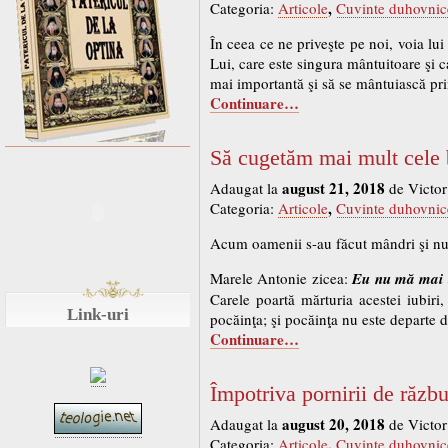
,
Categoria:
Articole
Cuvinte duhovnic
În ceea ce ne priveşte pe noi, voia l
Lui, care este singura mântuitoare şi 
mai importantă şi să se mântuiască pri
Continuare…
Să cugetăm mai mult cele
august 21, 2018
Adaugat la
de Victor
,
Categoria:
Articole
Cuvinte duhovnic
Acum oamenii s-au făcut mândri şi nu s
Marele Antonie zicea:
Eu nu mă mai 
Carele poartă mărturia acestei iubiri, 
Link-uri
pocăinţa; şi pocăinţa nu este departe d
Continuare…
Împotriva pornirii de răzb
august 20, 2018
Adaugat la
de Victor
,
Categoria:
Articole
Cuvinte duhovnic