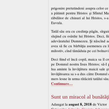
prigonire pretutindeni asupra celor ce 
a pătimit pentru Hristos şi Sfîntul Ma
răbdător de chinuri al lui Hristos, s
Euvula.
Tatăl său era cu credinţa păgîn, sîrgui
slujind cu osîrdie lui Hristos. Deci, fi
adevăratului Dumnezeu. Şi născînd aces
avea să fie cu bărbăţia asemenea cu le
milostiv, cînd tămăduia pe cei bolnavi f
Deci fiind el încă copil, maica sa îl 
pe Domnul nostru Iisus Hristos; să-I p
lua aminte la învăţătura maicii sale şi
învăţătoarea sa s-a dus către Domnul din
mers lesne în urma rătăcirii tatălui său
Continuare…
Sunt un miracol al bunătă
august 8, 2018
Adaugat la
de Victor
,
Categoria:
Articole
Cuvinte duhovnic