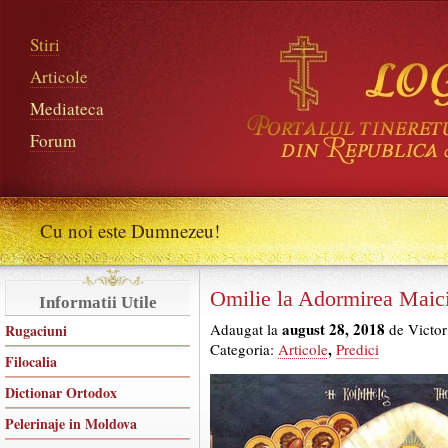
Stiri
Articole
Mediateca
Forum
Cu noi este Dumnezeu!
Omilie la Adormirea Maici
Informatii Utile
august 28, 2018
Adaugat la
de Victor
Rugaciuni
,
Categoria:
Articole
Predici
Filocalia
Dictionar Ortodox
Pelerinaje in Moldova