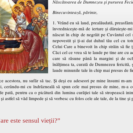
Născătoarea de Dumnezeu și pururea Fec
Binecuvintează, părinte,
1. Vrând eu să laud, prealăudată, preasfânt
învrednicește-mă de iertare și dăruiește-mi 
născut în chip de negrăit pe Cuvântul cel ne
nepovestit și ți-ai dat duhul tău cel cu to
Celui Care a binevoit în chip străin să fie ț
Căci cel ce vrea să te laude pe tine are cu
care să răsune până la margini și de och
înălțimea ta, curată de Dumnezeu fericită, 
laude minunile tale în chip mai presus de fi
ce acestora, nu sufăr să tac. Și deși eu adeseori pe mine însumi m-am m
 și, cerându-mi cu îndrăzneală să spun cele mai presus de mine, m-a
 de pată, pentru ca o picătură din lumina curăției tale să stropească in
i astfel să văd limpede și să vorbesc cu folos cele ale tale, de la tine și
are este sensul vieții?”