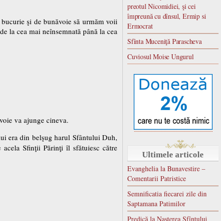
preotul Nicomidiei, şi cei
împreună cu dînsul, Ermip si
u bucurie şi de bunăvoie să urmăm voii
Ermocrat
, de la cea mai neînsemnată până la cea
Sfînta Muceniţă Parascheva
Cuviosul Moise Ungurul
evoie va ajunge cineva.
 lui era din belşug harul Sfântului Duh,
acela Sfinţii Părinţi îl sfătuiesc către
Ultimele articole
Evanghelia la Bunavestire –
Comentarii Patristice
Semnificatia fiecarei zile din
Saptamana Patimilor
Predică la Naşterea Sfîntului