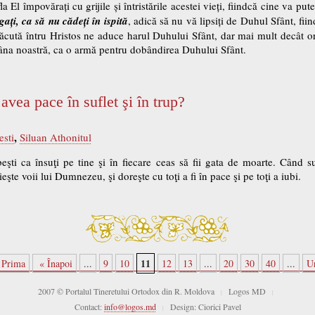
 El împovărați cu grijile și întristările acestei vieți, fiindcă cine va pu
gați, ca să nu cădeți în ispită
, adică să nu vă lipsiți de Duhul Sfânt, fi
făcută întru Hristos ne aduce harul Duhului Sfânt, dar mai mult decât o
âna noastră, ca o armă pentru dobândirea Duhului Sfânt.
avea pace în suflet şi în trup?
,
esti
Siluan Athonitul
beşti ca însuţi pe tine şi în fiecare ceas să fii gata de moarte. Când 
şte voii lui Dumnezeu, şi doreşte cu toţi a fi în pace şi pe toţi a iubi.
11
 Prima
« Înapoi
...
9
10
12
13
...
20
30
40
...
U
2007 © Portalul Tineretului Ortodox din R. Moldova
Logos MD
|
|
Contact:
info@logos.md
Design: Ciorici Pavel
|