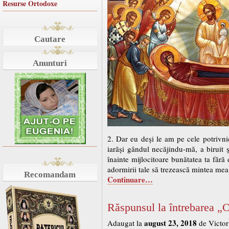
Resurse Ortodoxe
Cautare
Anunturi
2. Dar eu deși le am pe cele potrivni
iarăși gândul necăjindu-mă, a biruit
înainte mijlocitoare bunătatea ta fără
adormirii tale să trezească mintea mea ș
Recomandam
Continuare…
Răspunsul la întrebarea „C
august 23, 2018
Adaugat la
de Victor