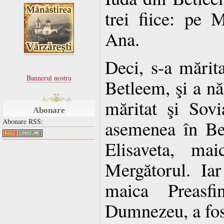
trei fiice: pe 
Ana.
Deci, s-a mărita
Bannerul nostru
Betleem, şi a n
măritat şi Sov
Abonare
asemenea în Be
Abonare RSS:
Elisaveta, mai
Mergătorul. Iar
maica Preasfi
Dumnezeu, a fos