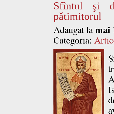
Sfîntul şi 
pătimitorul
mai 
Adaugat la
Categoria:
Artic
S
t
A
I
d
a