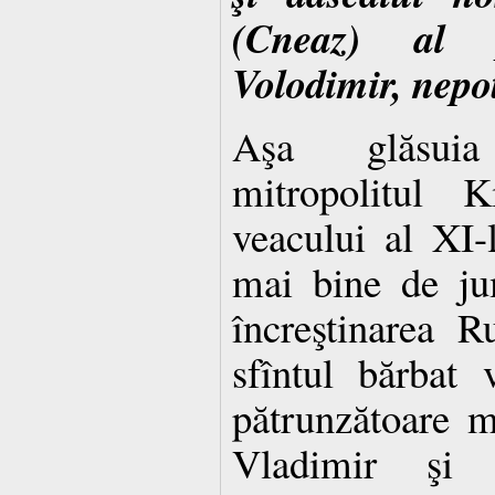
(Cneaz) al p
Volodimir, nepot
Aşa glăsuia
mitropolitul K
veacului al XI-
mai bine de ju
încreştinarea R
sfîntul bărbat
pătrunzătoare mă
Vladimir şi