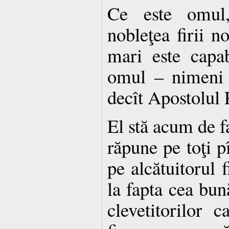
Ce este omul
nobleţea firii no
mari este capab
omul – nimeni 
decît Apostolul 
El stă acum de f
răpune pe toţi pî
pe alcătuitorul f
la fapta cea bun
clevetitorilor 