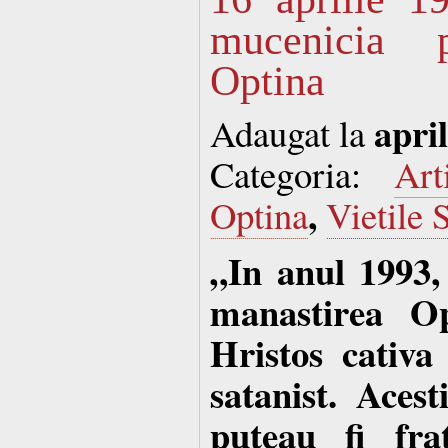
mucenicia p
Optina
april
Adaugat la
Categoria:
Art
,
Optina
Vietile S
„In anul 1993,
manastirea Op
Hristos cativa
satanist. Acest
puteau fi frat