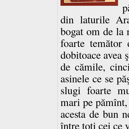
p
din laturile Ar
bogat om de la ră
foarte temător
dobitoace avea şa
de cămile, cinc
asinele ce se păş
slugi foarte mu
mari pe pămînt, 
acesta de bun n
între toţi cei ce 