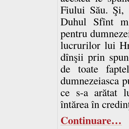
Fiului Său. Şi,
Duhul Sfînt ma
pentru dumnezei
lucrurilor lui Hr
dînşii prin spu
de toate fapte
dumnezeiasca pu
ce s-a arătat l
întărea în credin
Continuare…