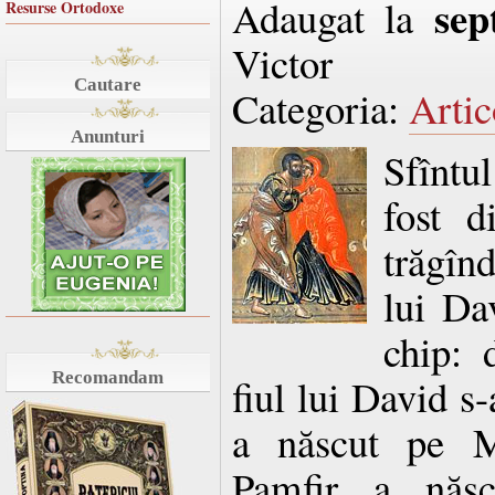
sep
Adaugat la
Resurse Ortodoxe
Victor
Cautare
Categoria:
Artic
Anunturi
Sfîntu
fost d
trăgîn
lui Da
chip: 
Recomandam
fiul lui David s-
a născut pe M
Pamfir a născ