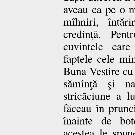
aveau ca pe o mî
mîhniri, întăr
credinţă. Pent
cuvintele care
faptele cele mi
Buna Vestire cu 
sămînţă şi na
stricăciune a l
făceau în prunc
înainte de bot
acestea le spune