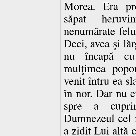
Morea. Era pr
săpat heruv
nenumărate felur
Deci, avea şi lă
nu încapă cu
mulţimea popor
venit întru ea s
în nor. Dar nu e
spre a cupri
Dumnezeul cel 
a zidit Lui altă 