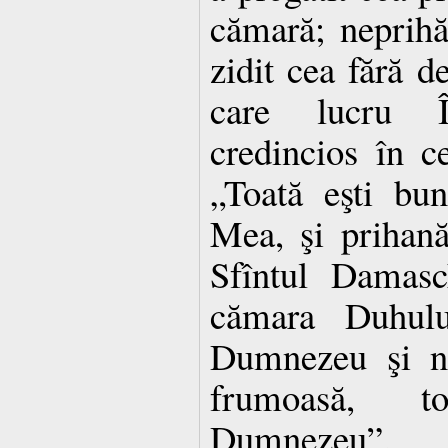
cămară; neprihă
zidit cea fără de
care lucru Î
credincios în ce
„Toată eşti bu
Mea, şi prihană
Sfîntul Damasc
cămara Duhului
Dumnezeu şi no
frumoasă, t
Dumnezeu”.