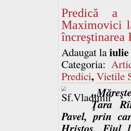
Predică a E
Maximovici l
încreştinarea 
iulie
Adaugat la
Categoria:
Arti
,
Predici
Vietile 
„Măreşte
Ţara Rî
Pavel, prin ca
Hristos, Fiul 