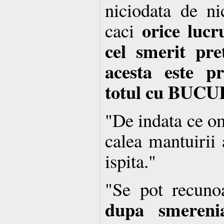
niciodata de ni
orice luc
caci
cel smerit pre
acesta este pr
totul cu BUCU
"De indata ce om
calea mantuirii 
ispita."
"Se pot recuno
dupa smeren