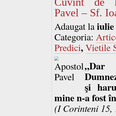
Cuvînt de l
Pavel – Sf. I
iulie
Adaugat la
Categoria:
Artic
,
Predici
Vietile 
„Dar 
Dumneze
şi har
mine n-a fost î
(I Corinteni 15,