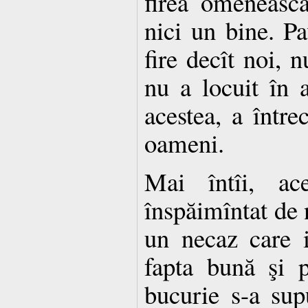
firea omeneasc
nici un bine. Pa
fire decît noi, n
nu a locuit în a
acestea, a între
oameni.
Mai întîi, ac
înspăimîntat de n
un necaz care i
fapta bună şi p
bucurie s-a sup