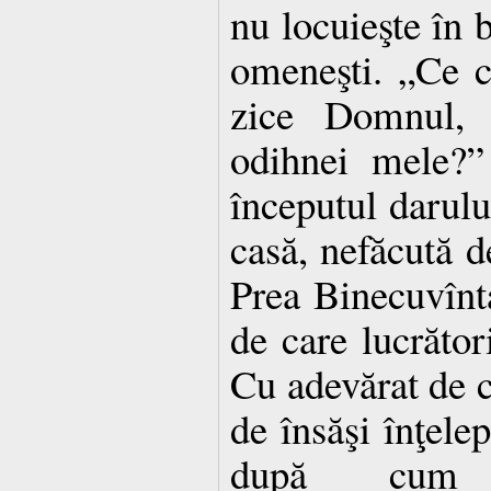
nu locuieşte în b
omeneşti. „Ce c
zice Domnul, 
odihnei mele?”
începutul darului
casă, nefăcută d
Prea Binecuvînt
de care lucrător
Cu adevărat de ce
de însăşi înţel
după cum z