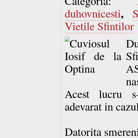
Categoria:
,
duhovnicesti
S
Vietile Sfintilor
D
S
A
na
Acest lucru s
adevarat in cazul
Datorita smereni