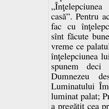
„Înţelepciunea
casă”. Pentru ac
fac cu înţelep
sînt făcute bune
vreme ce palatul 
înţelepciunea l
spunem deci 
Dumnezeu desă
Luminatului Împ
luminat palat; P
a pregătit cea pr