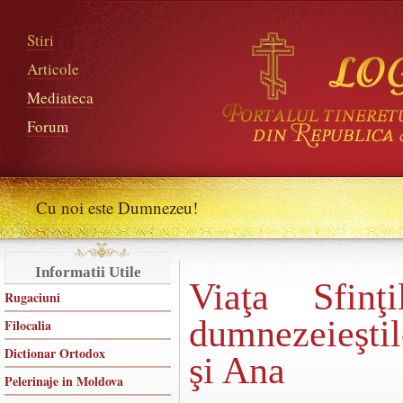
Stiri
Articole
Mediateca
Forum
Cu noi este Dumnezeu!
Informatii Utile
Viaţa Sfinţi
Rugaciuni
dumnezeieştil
Filocalia
Dictionar Ortodox
şi Ana
Pelerinaje in Moldova