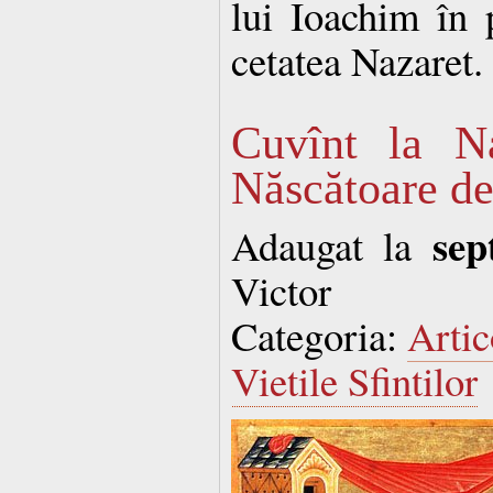
lui Ioachim în 
cetatea Nazaret.
Cuvînt la Na
Născătoare d
sep
Adaugat la
Victor
Categoria:
Artic
Vietile Sfintilor