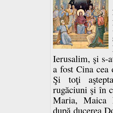
Ierusalim, şi s-a
a fost Cina cea 
Şi toţi aştep
rugăciuni şi în c
Maria, Maica l
după ducerea Do