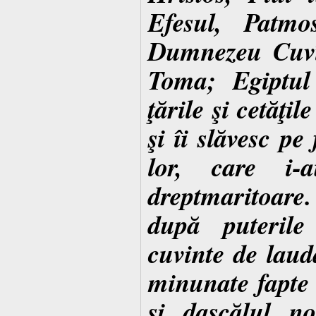
Efesul, Patm
Dumnezeu Cuvîn
Toma; Egiptul
ţările şi cetăţil
şi îi slăvesc pe 
lor, care i-a
dreptmaritoare
după puterile
cuvinte de laud
minunate fapte a
şi dascălul n