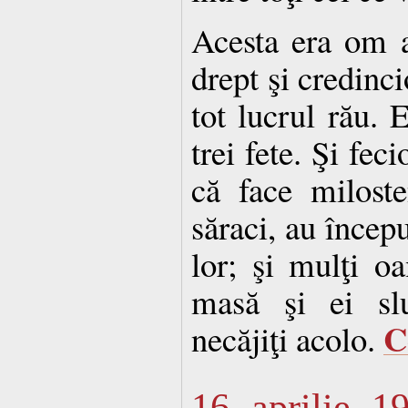
Acesta era om a
drept şi credinci
tot lucrul rău. E
trei fete. Şi feci
că face milost
săraci, au începu
lor; şi mulţi o
masă şi ei sl
C
necăjiţi acolo.
16 aprilie 