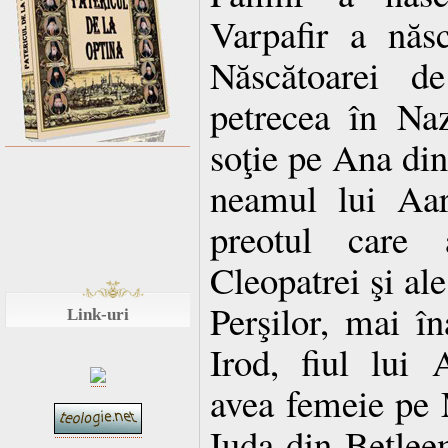
Varpafir a năs
Născătoarei d
petrecea în Naz
soţie pe Ana din
neamul lui Aar
preotul care 
Cleopatrei şi ale
Perşilor, mai în
Link-uri
Irod, fiul lui 
avea femeie pe 
Iuda din Betlee