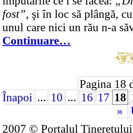
imputările ce i se făcea:
„Di
fost”
, şi în loc să plângă, c
unul care nici un rău n-a săv
Continuare…
Pagina 18 
Înapoi
...
10
...
16
17
18
»
2007 © Portalul Tineretul