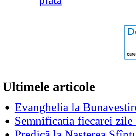
Ultimele articole
Evanghelia la Bunavestire
Semnificatia fiecarei zil
Predică la Naşterea Sfînt