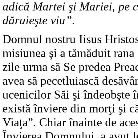
adică Martei şi Mariei, pe c
dăruieşte viu”.
Domnul nostru Iisus Hristos,
misiunea şi a tămăduit rana
zile urma să Se predea Preac
avea să pecetluiască desăvârş
ucenicilor Săi şi îndeobşte î
există înviere din morţi şi c
Viaţa”. Chiar înainte de ace
Învierea Domnului, a avut lo