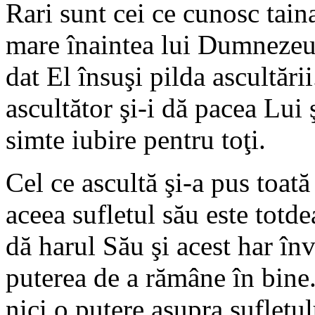
Rari sunt cei ce cunosc taina
mare înaintea lui Dumnezeu.
dat El însuşi pilda ascultăr
ascultător şi-i dă pacea Lui ş
simte iubire pentru toţi.
Cel ce ascultă şi-a pus toa
aceea sufletul său este tot
dă harul Său şi acest har înva
puterea de a rămâne în bine.
nici o putere asupra sufletul