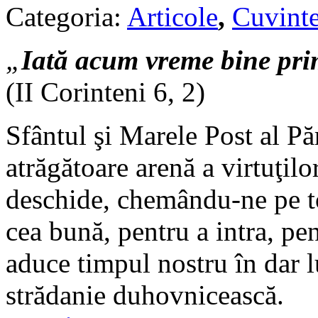
Categoria:
Articole
,
Cuvinte
„
Iată acum vreme bine prim
(II Corinteni 6, 2)
Sfântul şi Marele Post al Păr
atrăgătoare arenă a virtuţilo
deschide, chemându-ne pe to
cea bună, pentru a intra, pen
aduce timpul nostru în dar 
strădanie duhovnicească.