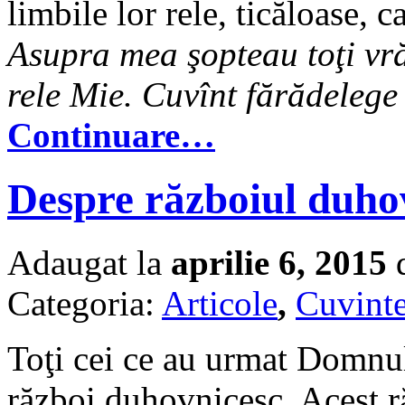
limbile lor rele, ticăloase, 
Asupra mea şopteau toţi vr
rele Mie. Cuvînt fărădeleg
Continuare…
Despre războiul duho
Adaugat la
aprilie 6, 2015
d
Categoria:
Articole
,
Cuvinte
Toţi cei ce au urmat Domnul
război duhovnicesc. Acest răz