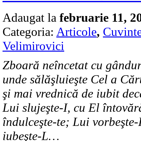
Adaugat la
februarie 11, 2
Categoria:
Articole
,
Cuvinte
Velimirovici
Zboară neîncetat cu gândur
unde sălăşluieşte Cel a Căr
şi mai vrednică de iubit de
Lui slujeşte-I, cu El întovă
îndulceşte-te; Lui vorbeşte-
iubeşte-L…