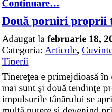
Continuare…
Două porniri proprii t
Adaugat la
februarie 18, 2
Categoria:
Articole
,
Cuvinte
Tinerii
Tinereţea e primejdioasă în 
mai sunt şi două tendinţe pro
impulsurile tânărului se ap
multă putere şi devenind pr