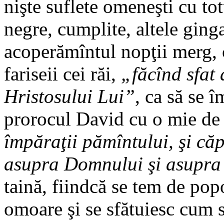
nişte suflete omeneşti cu tot
negre, cumplite, altele ginga
acoperămîntul nopţii merg, ca
fariseii cei răi,
„făcînd sfat
Hristosului Lui”
, ca să se 
prorocul David cu o mie de 
împăraţii pămîntului, şi că
asupra Domnului şi asupra
taină, fiindcă se tem de pop
omoare şi se sfătuiesc cum 