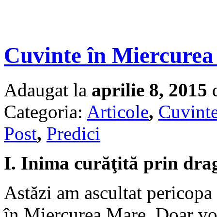
Cuvinte în Miercure
Adaugat la
aprilie 8, 2015
d
Categoria:
Articole
,
Cuvinte
Post
,
Predici
I. Inima curăţită prin dra
Astăzi am ascultat pericopa
în Miercurea Mare. Doar vo