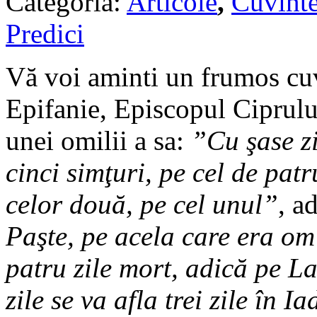
Categoria:
Articole
,
Cuvinte
Predici
Vă voi aminti un frumos cuv
Epifanie, Episcopul Ciprului,
unei omilii a sa:
”Cu şase zi
cinci simţuri, pe cel de patru
celor două, pe cel unul”
, a
Paşte, pe acela care era om 
patru zile mort, adică pe La
zile se va afla trei zile în I