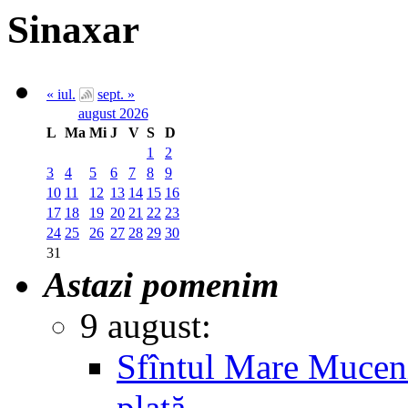
Sinaxar
« iul.
sept. »
august 2026
L
Ma
Mi
J
V
S
D
1
2
3
4
5
6
7
8
9
10
11
12
13
14
15
16
17
18
19
20
21
22
23
24
25
26
27
28
29
30
31
Astazi pomenim
9 august:
Sfîntul Mare Muceni
plată