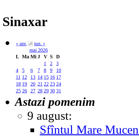
Sinaxar
« apr.
iun. »
mai 2026
L
Ma
Mi
J
V
S
D
1
2
3
4
5
6
7
8
9
10
11
12
13
14
15
16
17
18
19
20
21
22
23
24
25
26
27
28
29
30
31
Astazi pomenim
9 august:
Sfîntul Mare Muceni