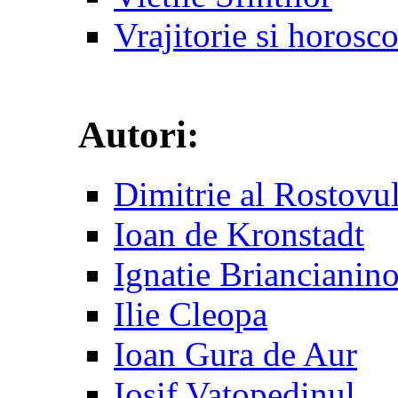
Vrajitorie si horosc
Autori:
Dimitrie al Rostovu
Ioan de Kronstadt
Ignatie Briancianin
Ilie Cleopa
Ioan Gura de Aur
Iosif Vatopedinul