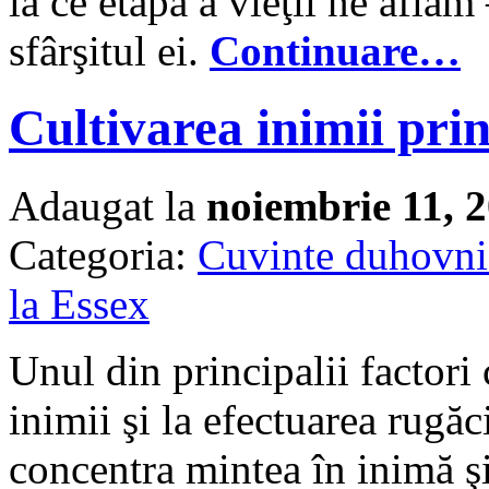
la ce etapă a vieţii ne aflăm 
sfârşitul ei.
Continuare…
Cultivarea inimii prin
Adaugat la
noiembrie 11, 
Categoria:
Cuvinte duhovni
la Essex
Unul din principalii factori 
inimii şi la efectuarea rugăci
concentra mintea în inimă şi