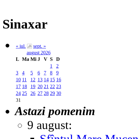
Sinaxar
« iul.
sept. »
august 2026
L
Ma
Mi
J
V
S
D
1
2
3
4
5
6
7
8
9
10
11
12
13
14
15
16
17
18
19
20
21
22
23
24
25
26
27
28
29
30
31
Astazi pomenim
9 august:
Sfîntul Mare Muceni