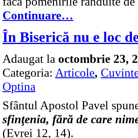
facă pomenirile rânduite de 
Continuare…
În Biserică nu e loc d
Adaugat la
octombrie 23, 
Categoria:
Articole
,
Cuvinte
Optina
Sfântul Apostol Pavel spun
sfinţenia, fără de care ni
(Evrei 12, 14).