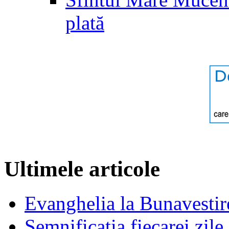
plată
Ultimele articole
Evanghelia la Bunavestire
Semnificatia fiecarei zil