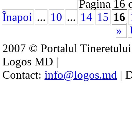
Pagina 16 
Înapoi
...
10
...
14
15
16
»
2007 © Portalul Tineretul
Logos MD
|
Contact:
info@logos.md
|
D