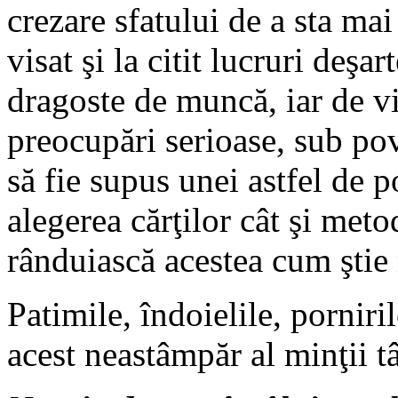
crezare sfatului de a sta mai
visat şi la citit lucruri deşar
dragoste de muncă, iar de vi
preocupări serioase, sub povă
să fie supus unei astfel de p
alegerea cărţilor cât şi meto
rânduiască acestea cum ştie 
Patimile, îndoielile, porniri
acest neastâmpăr al minţii t