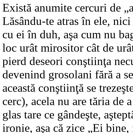
Există anumite cercuri de „a
Lăsându-te atras în ele, nic
cu ei în duh, aşa cum nu bag
loc urât mirositor cât de urâ
pierd deseori conştiinţa necu
devenind grosolani fără a se
această conştiinţă se trezeşt
cerc), acela nu are tăria de 
glas tare ce gândeşte, aştept
ironie, aşa că zice „Ei bine,