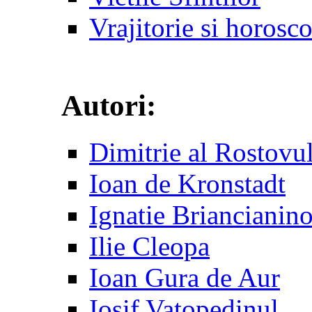
Vrajitorie si horosc
Autori:
Dimitrie al Rostovu
Ioan de Kronstadt
Ignatie Briancianin
Ilie Cleopa
Ioan Gura de Aur
Iosif Vatopedinul