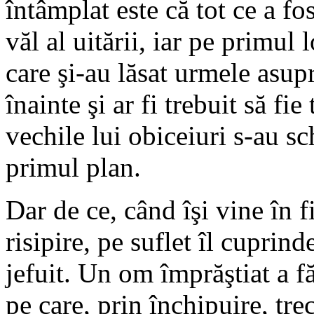
întâmplat este că tot ce a fo
văl al uitării, iar pe primul
care şi-au lăsat urmele asupr
înainte şi ar fi trebuit să fi
vechile lui obiceiuri s-au s
primul plan.
Dar de ce, când îşi vine în 
risipire, pe suflet îl cuprin
jefuit. Un om împrăştiat a f
pe care, prin închipuire, trec