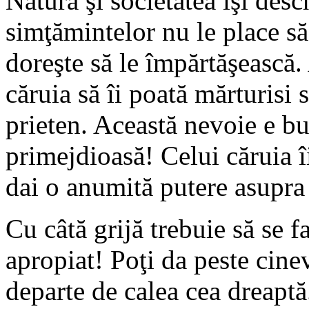
Natura şi societatea îşi desc
simţămintelor nu le place să
doreşte să le împărtăşească.
căruia să îi poată mărturisi 
prieten. Această nevoie e bun
primejdioasă! Celui căruia îi
dai o anumită putere asupra 
Cu câtă grijă trebuie să se f
apropiat! Poţi da peste cinev
departe de calea cea dreapt