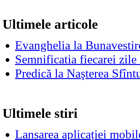
Ultimele articole
Evanghelia la Bunavestire
Semnificatia fiecarei zil
Predică la Naşterea Sfînt
Ultimele stiri
Lansarea aplicației mob