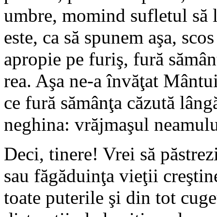
umbre, momind sufletul să 
este, ca să spunem aşa, scos 
apropie pe furiş, fură sămân
rea. Aşa ne-a învăţat Mântui
ce fură sămânţa căzută lâng
neghina: vrăjmaşul neamului
Deci, tinere! Vrei să păstrez
sau făgăduinţa vieţii creşti
toate puterile şi din tot cug