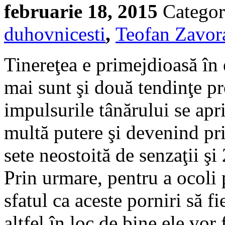
februarie 18, 2015
Categor
duhovnicesti
,
Teofan Zavor
Tinereţea e primejdioasă în 
mai sunt şi două tendinţe pro
impulsurile tânărului se ap
multă putere şi devenind pr
sete neostoită de senzaţii şi 
Prin urmare, pentru a ocoli p
sfatul ca aceste porniri să f
altfel în loc de bine ele vor