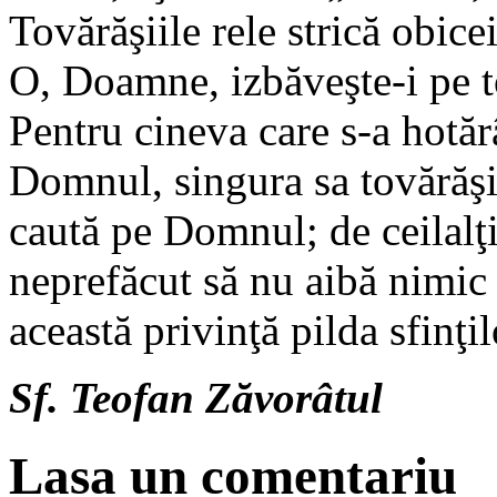
Tovărăşiile rele strică obice
O, Doamne, izbăveşte-i pe to
Pentru cineva care s-a hotăr
Domnul, singura sa tovărăşie
caută pe Domnul; de ceilalţi 
neprefăcut să nu aibă nimic 
această privinţă pilda sfinţ
Sf. Teofan Zăvorâtul
Lasa un comentariu