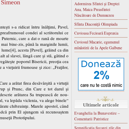
l Simeon
Adormirea Sfintei şi Dreptei
Ana, Maica Preasfintei
Născătoare de Dumnezeu
Sfînta Diaconiţă Olimpiada
teşti s-a ridicat întru înălţimi, Pavel,
preafrumosul condei al scriitorului ce
Cuvioasa Fecioară Eupraxia
 Puternic, care a dat o rană de moarte
Cuviosul Macarie, egumenul
u, mai bine-zis, până la marginile lumii,
mînăstirii de la Apele Galbene
a lume[4], acesta [Pavel], grăind ca din
lt al slavei, lângă care şi stă, gătind o
regăteşte poporul Bisericii, preoţia cea
 vieţuirii frumoase şi zice: „Fraţilor,
e a arătat firea desăvârşită a virtuţii
rup şi Prunc, din Care e tot darul şi
 descrie arătarea Sa trupească de nou-
ul, va lepăda viclenia, va alege binele“
Ultimele articole
vărate chibzuinţe. Marele apostol, când
indcă prin El ajungem să recunoaştem
Evanghelia la Bunavestire –
useţii Prototipului.
Comentarii Patristice
Semnificatia fiecarei zile din