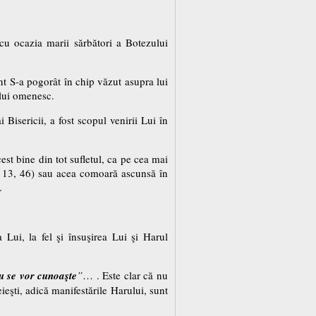
i, cu ocazia marii sărbători a Botezului
t S-a pogorât în chip văzut asupra lui
lui omenesc.
Bisericii, a fost scopul venirii Lui în
st bine din tot sufletul, ca pe cea mai
i 13, 46) sau acea comoară ascunsă în
.
Lui, la fel şi însuşirea Lui şi Harul
nu se vor cunoaşte
”
… . Este clar că nu
eşti, adică manifestările Harului, sunt