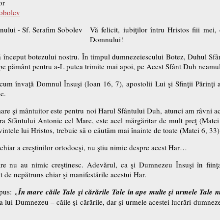
or
Sobolev
Vă felicit, iubiţilor întru Hristos fiii me
Domnului!
început botezului nostru. În timpul dumnezeiescului Botez, Duhul Sfân
 pe pământ pentru a-L putea trimite mai apoi, pe Acest Sfânt Duh neamu
um învaţă Domnul Însuşi (Ioan 16, 7), apostolii Lui şi Sfinţii Părinţi ai 
ce.
e şi mântuitor este pentru noi Harul Sfântului Duh, atunci am râvni ace
a Sfântului Antonie cel Mare, este acel mărgăritar de mult preţ (Mate
intele lui Hristos, trebuie să o căutăm mai înainte de toate (Matei 6, 33)
chiar a creştinilor ortodocşi, nu ştiu nimic despre acest Har…
 nu au nimic creştinesc. Adevărul, ca şi Dumnezeu Însuşi în fiinţa 
de nepătruns chiar şi manifestările acestui Har.
spus:
„
În mare căile Tale şi cărările Tale în ape multe şi urmele Tale 
 lui Dumnezeu – căile şi cărările, dar şi urmele acestei lucrări dumnezei