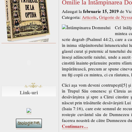
Omilie la Întâmpinarea Do
februarie 15, 2019
Adaugat la
de Vic
,
Categoria:
Articole
Grigorie de Nyss
Cel înălţ
mintea ce
scrie degrab (Psalmul 44:2), care a c
în inima stăpânitorului întunericului lu
glasul curat şi puternic al tunetului d
înseşi adâncurile raiului, unde a auzit 
cinstită înainte-prăznuire pentru sfânt
împărătească, precum ar spune cineva, 
nu fiţi copii cu mintea, ci cu răutatea, 
Căci aşa vom deveni contrupeşti[5] şi 
în Trupul Său omenesc şi Căruia astă
Link-uri
desăvârşirea şi spre a Cărui cinstire
născut prin trăsăturile desăvârşirii Lu
(Isaia 7:16), care este semnul de recu
rosteşte cuvântul său de Dumnezeu i
facerea noastră de către Dumnezeu dup
Continuare…