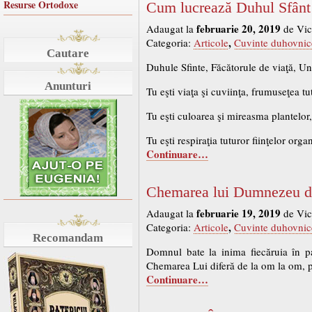
Resurse Ortodoxe
Cum lucrează Duhul Sfânt 
februarie 20, 2019
Adaugat la
de Vic
,
Categoria:
Articole
Cuvinte duhovnic
Cautare
Duhule Sfinte, Făcătorule de viaţă, Un
Anunturi
Tu eşti viaţa şi cuviinţa, frumuseţea tut
Tu eşti culoarea şi mireasma plantelor,
Tu eşti respiraţia tuturor fiinţelor orga
Continuare…
Chemarea lui Dumnezeu di
februarie 19, 2019
Adaugat la
de Vic
,
Categoria:
Articole
Cuvinte duhovnic
Recomandam
Domnul bate la inima fiecăruia în p
Chemarea Lui diferă de la om la om, 
Continuare…