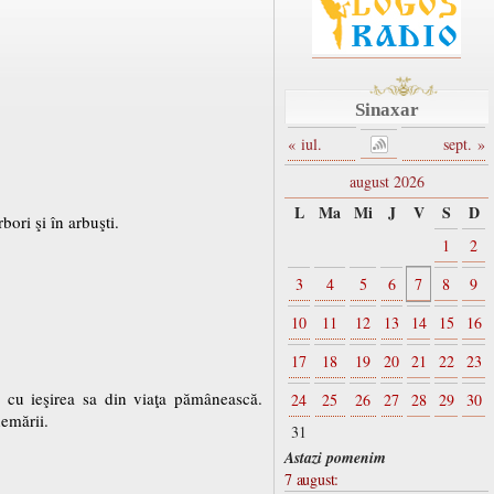
Sinaxar
« iul.
sept. »
august 2026
L
Ma
Mi
J
V
S
D
bori şi în arbuşti.
1
2
3
4
5
6
7
8
9
10
11
12
13
14
15
16
17
18
19
20
21
22
23
 cu ieşirea sa din viaţa pămânească.
24
25
26
27
28
29
30
emării.
31
Astazi pomenim
7 august: