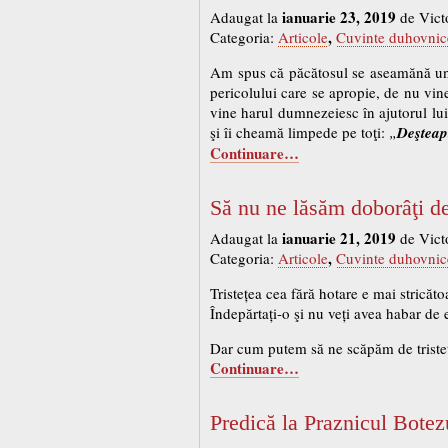
ianuarie 23, 2019
Adaugat la
de Vict
,
Categoria:
Articole
Cuvinte duhovnic
Am spus că păcătosul se aseamănă unu
pericolului care se apropie, de nu vine
vine harul dumnezeiesc în ajutorul lui
şi îi cheamă limpede pe toţi:
„
Deşteapt
Continuare…
Să nu ne lăsăm doborâţi de
ianuarie 21, 2019
Adaugat la
de Vict
,
Categoria:
Articole
Cuvinte duhovnic
Tristețea cea fără hotare e mai stricăt
Îndepărtați-o şi nu veți avea habar de e
Dar cum putem să ne scăpăm de tristeț
Continuare…
Predică la Praznicul Bote