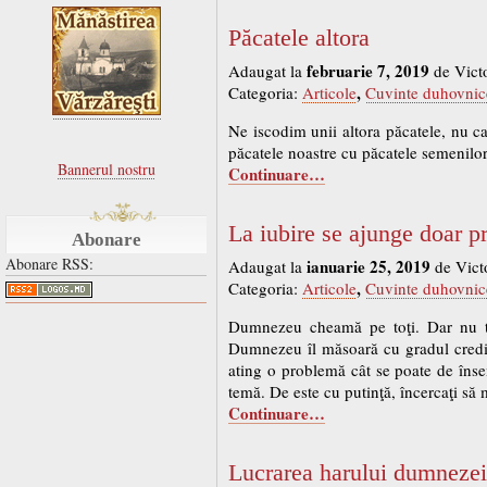
Păcatele altora
februarie 7, 2019
Adaugat la
de Vict
,
Categoria:
Articole
Cuvinte duhovnic
Ne iscodim unii altora păcatele, nu c
păcatele noastre cu păcatele semenilor
Bannerul nostru
Continuare…
La iubire se ajunge doar pr
Abonare
Abonare RSS:
ianuarie 25, 2019
Adaugat la
de Vict
,
Categoria:
Articole
Cuvinte duhovnic
Dumnezeu cheamă pe toţi. Dar nu toţ
Dumnezeu îl măsoară cu gradul credinc
ating o problemă cât se poate de înse
temă. De este cu putinţă, încercaţi să
Continuare…
Lucrarea harului dumneze