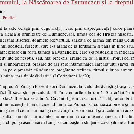
mnului, la Născătoarea de Dumnezeu şi la dreptu
tor
,
a
Predici
at la cele cereşti prin cugetare[1], care prin dispreţuirea[2] celor pămân
a aleasă şi primitoare de Dumnezeu[3], limba cea de Hristos mişcată, 
aligrafiat Bisericii dogmele adevărului, săgeata de aramă din mâna Celui
mii acesteia, fulgerul care s-a arătat de la Ierusalim şi până în Iliric sa
umnezeiesc din roata tainică a Evangheliei, care s-a rostogolit în întreag
cuvinte de nespus, sau, mai bine-zis, grăind ca de la însuşi Tronul cel îna
ul şi împărătescul praznic de azi spre întâmpinarea Împăratului slavei, p
ca pe o preatainică adunare, pregăteşte ordinea, ritmul şi buna armonie a
la minte însă fiţi desăvârşiţi“ (I Corintheni 14:20).
împreună-părtaşi (Efeseni 3:6) Dumnezeului celui desăvârşit şi veşnic, Car
zi Îi săvârşim praznicul. El, în vremurile din urmă, S-a arătat în t
 şi slavă Biserica se adună. Cuvântul prorocesc rostit în chip adumbrit
i dumnezeieşti. Fiindcă zice: „Înainte ca Pruncul să cunoască binele şi ră
noaştere al celui mai înalt şi desăvârşit discernământ şi al celei mai ade
nsuflat, amintit mai înainte, ne îndeamnă către asemănarea cu El, fi
ă chipul şi asemănarea Lui şi să cunoaştem sfinţenia covârşitoare a frum