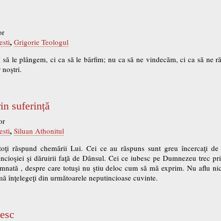
or
,
esti
Grigorie Teologul
a să le plângem, ci ca să le bârfim; nu ca să ne vindecăm, ci ca să ne r
 noştri.
in suferință
or
,
esti
Siluan Athonitul
i răspund chemării Lui. Cei ce au răspuns sunt greu încercaţi de 
ioşiei şi dăruirii faţă de Dânsul. Cei ce iubesc pe Dumnezeu trec prin m
mnată , despre care totuşi nu ştiu deloc cum să mă exprim. Nu aflu nici
 mă înţelegeţi din următoarele neputincioase cuvinte.
iesc