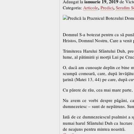
ianuarie 19, 2019
Adaugat la
de Vict
,
,
Categoria:
Articole
Predici
Serafim 
Domnul S-a botezat pentru ca să pună 
Hristos, Domnul Nostru, Care a venit
Trimiterea Harului Sfântului Duh, prec
lume, al pătimirii şi morţii Lui pe Cru
O, dacă am cunoaşte deplin ce bine mar
scumpă comoară, care, după învăţătur
ţarină (Matei 13, 44) pe care, după cuv
Cu părere de rău, cea mai mare parte, 
Nu avem ce vorbi despre păgâni, care
dumnezeiesc – sunt de nepătruns. Sunt 
Iată de ce dumnezeiescul psalmist a 
numai harul Sfântului Duh ca lucrare a
de neajuns pentru mintea noastră.