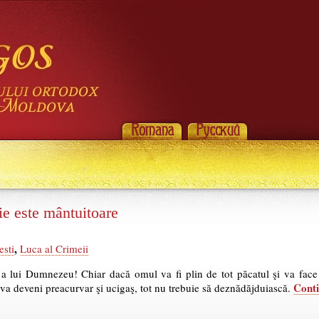
cie este mântuitoare
,
esti
Luca al Crimeii
 lui Dumnezeu! Chiar dacă omul va fi plin de tot păcatul şi va face t
Cont
 va deveni preacurvar şi ucigaş, tot nu trebuie să deznădăjduiască.