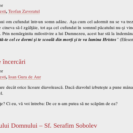
or
,
esti
Teofan Zavoratul
i om cufundat într-un somn adânc. Aşa cum cel adormit nu se va trezi ş
 cineva să-l zgâlţâie, tot aşa cel cufundat în somnul păcatului nu-şi vin
. Prin nemărginita milostivire a lui Dumnezeu, acest har stă la îndemâna
ă-te cel ce dormi şi te scoală din morţi şi te va lumina Hristos
”
(Efesen
 încercări
or
,
esti
Ioan Gura de Aur
oare decât orice licoare diavolească. Dacă diavolul izbutește a pune mâna 
l.
e? Ci eu, vă voi întreba: De ce n-am putea să ne scăpăm de ea?
zului Domnului – Sf. Serafim Sobolev