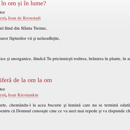
în om și în lume?
tor
,
esti
Ioan de Kronstadt
ul fiind din Sfânta Treime,
uror făpturilor vii şi neînsufleţite,
nice şi anorganice, fiindcă Tu pricinuieşti rodirea, hrănirea în plante, în ar
feră de la om la om
tor
,
esti
Ioan Krestiankin
arte, chemându-l la acea bucurie şi lumină care nu se termină odată
pentru că Domnul cunoaşte cine ce va auzi mai repede şi va răspunde ch