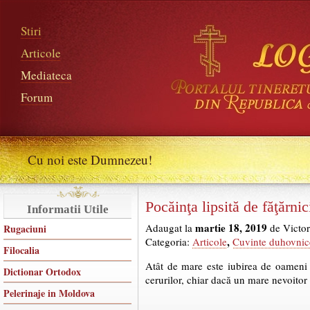
Stiri
Articole
Mediateca
Forum
Cu noi este Dumnezeu!
Pocăinţa lipsită de făţărni
Informatii Utile
martie 18, 2019
Adaugat la
de Victor
Rugaciuni
,
Categoria:
Articole
Cuvinte duhovnic
Filocalia
Atât de mare este iubirea de oameni a
Dictionar Ortodox
cerurilor, chiar dacă un mare nevoitor
Pelerinaje in Moldova