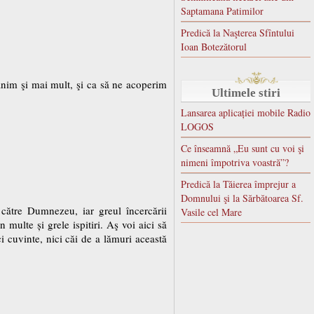
Saptamana Patimilor
Predică la Naşterea Sfîntului
Ioan Botezătorul
ănim şi mai mult, şi ca să ne acoperim
Ultimele stiri
Lansarea aplicației mobile Radio
LOGOS
Ce înseamnă „Eu sunt cu voi şi
nimeni împotriva voastră”?
Predică la Tăierea împrejur a
Domnului şi la Sărbătoarea Sf.
către Dumnezeu, iar greul încercării
Vasile cel Mare
ulte și grele ispitiri. Aş voi aici să
 cuvinte, nici căi de a lămuri această