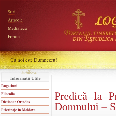
Stiri
Articole
Mediateca
Forum
Cu noi este Dumnezeu!
Informatii Utile
Rugaciuni
Predică la P
Filocalia
Dictionar Ortodox
Domnului – S
Pelerinaje in Moldova