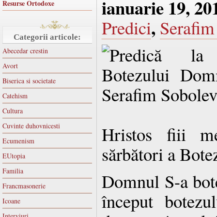
ianuarie 19, 20
Resurse Ortodoxe
,
Predici
Serafim
Categorii articole:
Abecedar crestin
Avort
Biserica si societate
Catehism
Cultura
Cuvinte duhovnicesti
Hristos fiii m
Ecumenism
sărbători a Bot
EUtopia
Familia
Domnul S-a bote
Francmasonerie
început botezu
Icoane
Interviuri