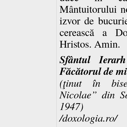
Mântuitorului no
izvor de bucuri
cerească a Do
Hristos. Amin.
Sfântul Ierarh
Făcătorul de mi
(ţinut în bis
Nicolae” din So
1947)
/doxologia.ro/