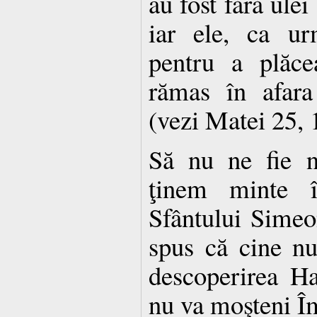
au fost fără ulei
iar ele, ca ur
pentru a plăc
rămas în afara
(vezi Matei 25, 
Să nu ne fie n
ţinem minte în
Sfântului Simeo
spus că cine nu
descoperirea Ha
nu va moşteni Îm