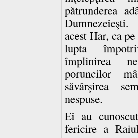
pătrunderea adâ
Dumnezeieşti. 
acest Har, ca pe 
lupta împotr
împlinirea n
poruncilor mâ
săvârşirea se
nespuse.
Ei au cunoscu
fericire a Rai