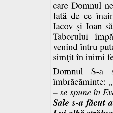
care Domnul ne-
Iată de ce înain
Iacov şi Ioan s
Taborului împă
venind întru put
simţit în inimi f
Domnul S-a s
îmbrăcăminte:
– se spune în E
Sale s-a făcut 
Lui albă strălu