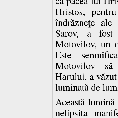
ca pacea lui Hris
Hristos, pentr
îndrăzneţe ale
Sarov, a fost
Motovilov, un 
Este semnific
Motovilov să 
Harului, a văzut
luminată de lum
Această lumină 
nelipsita mani