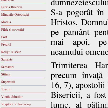
dumnezeiesculu
Istoria Bisericii
S-a pogorât în 
Minunile Ortodoxiei
Hristos, Domnul
Morala
pe pământ pent
Pilde si povestiri
Post
mai apoi, p
Predici
neamului omene
Religii si secte
Sanatate
Trimiterea Har
Sarbatori
precum învaţă 
Stiinta
16, 7), apostolii 
Superstitii
Tinerii
Bisericii, a fos
Vietile Sfintilor
lume, al pătim
Vrajitorie si horoscop