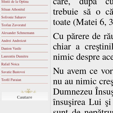
care, după cuv
Sfintii de la Optina
trebuie să o c
Siluan Athonitul
Sofronie Saharov
toate (Matei 6, 3
Teofan Zavoratul
Cu părere de ră
Alexander Schmemann
Andrei Andreicut
chiar a creştini
Danion Vasile
nimic despre a
Laurentiu Dumitru
Rafail Noica
Nu avem ce vorb
Savatie Bastovoi
nu au nimic creş
Teofil Paraian
Dumnezeu Însuşi î
Cautare
însuşirea Lui ş
sunt de nepătru