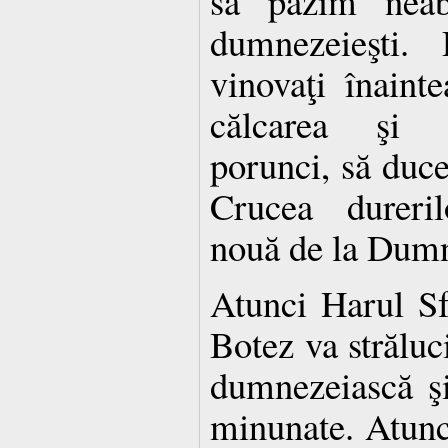
să păzim neabă
dumnezeieşti
vinovaţi înain
călcarea şi ne
porunci, să duce
Crucea dureril
nouă de la Dum
Atunci Harul Sf
Botez va străluc
dumnezeiască şi
minunate. Atunci