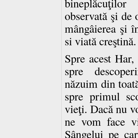
bineplăcuţilo
observată şi de 
mângâierea şi în
si viată creştină.
Spre acest Har, 
spre descoper
năzuim din toată
spre primul sco
vieţi. Dacă nu v
ne vom face vi
Sângelui pe ca