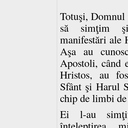
Totuşi, Domnul n
să simţim ş
manifestări ale 
Aşa au cunoscu
Apostoli, când e
Hristos, au fo
Sfânt şi Harul S
chip de limbi de
Ei l-au simţ
înţelepţirea 