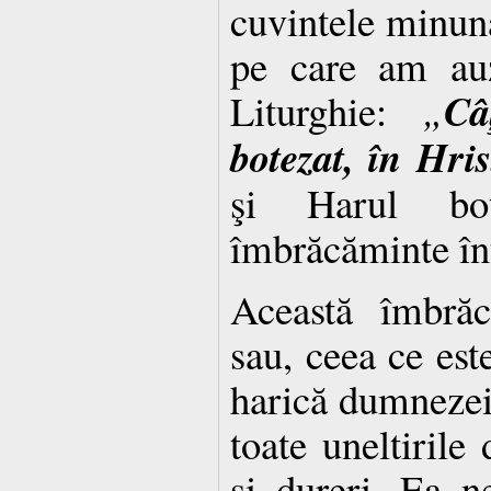
cuvintele minunat
pe care am auz
Câ
Liturghie:
„
botezat, în Hris
şi Harul bo
îmbrăcăminte înt
Această îmbrăc
sau, ceea ce est
harică dumnezei
toate uneltirile 
şi dureri. Ea n