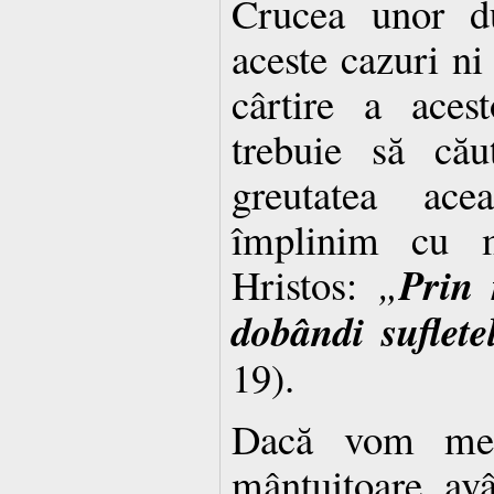
Crucea unor du
aceste cazuri ni
cârtire a aces
trebuie să că
greutatea ace
împlinim cu m
Prin 
Hristos:
„
dobândi suflete
19).
Dacă vom mer
mântuitoare avâ