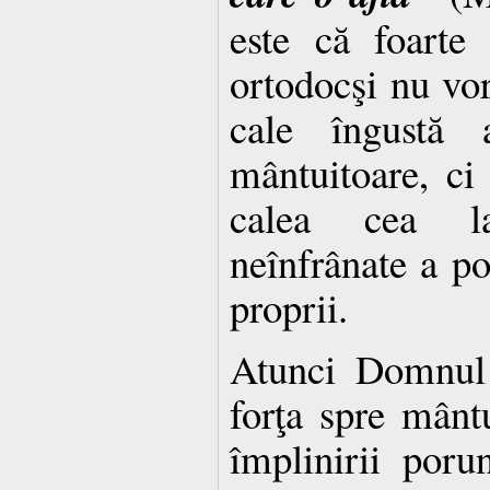
este că foarte 
ortodocşi nu vo
cale îngustă a
mântuitoare, ci
calea cea la
neînfrânate a pof
proprii.
Atunci Domnul 
forţa spre mântu
împlinirii poru