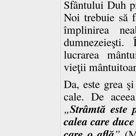
Sfântului Duh p
Noi trebuie să 
împlinirea nea
dumnezeieşti. 
lucrarea mântu
vieţii mântuitoar
Da, este grea şi
cale. De acee
Strâmtă este p
„
calea care duce 
care o află
”
(Ma