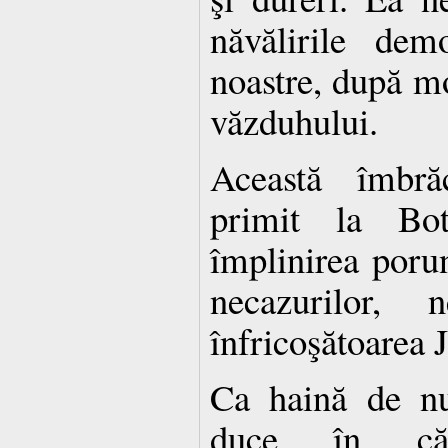
năvălirile dem
noastre, după mo
văzduhului.
Această îmbră
primit la Bot
împlinirea porun
necazurilor,
înfricoşătoarea J
Ca haină de nu
duce în că