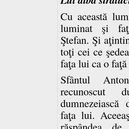
Cu această lum
luminat şi faţ
Ştefan. Şi aţinti
toţi cei ce şede
faţa lui ca o faţ
Sfântul Ant
recunoscut 
dumnezeiască d
faţa lui. Aceeaş
răspândea de 