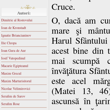
Cruce.
Autori:
O, dacă am cun
Dimitrie al Rostovului
mare şi mântui
Ioan de Kronstadt
Ignatie Briancianinov
Harul Sfântului
Ilie Cleopa
acest bine din t
Ioan Gura de Aur
mai scumpă c
Iosif Vatopedinul
Macarie Egipteanul
învăţătura Sfânt
Maxim Grecul
este acel mărg
Maxim Marturisitorul
(Matei 13, 46
Nicolae Velimirovici
Serafim de Sarov
ascunsă în ţar
Serafim Rose