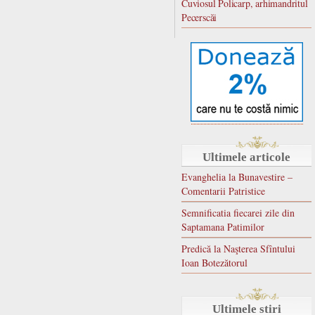
Cuviosul Policarp, arhimandritul
Pecerscăi
Ultimele articole
Evanghelia la Bunavestire –
Comentarii Patristice
Semnificatia fiecarei zile din
Saptamana Patimilor
Predică la Naşterea Sfîntului
Ioan Botezătorul
Ultimele stiri