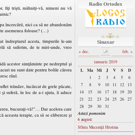
Radio Ortodox
, fiți triști, mâhniți-vă, nimeni nu vă
darnic?
lipa încercării, nici ca să ne abandonăm
oate asemenea foloase? (…)
at îndreptarul acesta, timpurile le-am
Sinaxar
lă să suferim, de te miri-unde, vreo
« dec.
feb. »
ianuarie 2019
pădă acestor simțăminte pe nedreptul şi
eacuri nu sunt date pentru bolile cărora
L
Ma
Mi
J
V
S
D
resc răul.
1
2
3
4
5
6
7
8
9
10
11
12
13
uflet trândav, încărcat de grele păcate,
14
15
16
17
18
19
20
 şi suferă, în loc de a-i ajuta, îi aduce
21
22
23
24
25
26
27
28
29
30
31
 mereu, bucurați-vă!”… Dar acelora care
Astazi pomenim
ă aceasta terapie, ca să se elibereze şi
6 august:
Sfînta Muceniţă Hristina