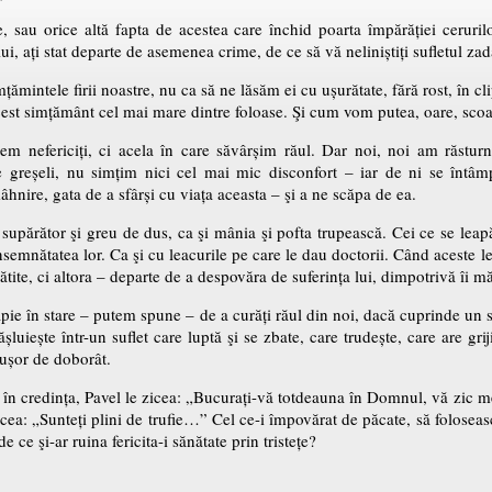
, sau orice altă fapta de acestea care închid poarta împărăției cerurilor
, ați stat departe de asemenea crime, de ce să vă neliniștiți sufletul za
țămintele firii noastre, nu ca să ne lăsăm ei cu ușurătate, fără rost, în c
acest simțământ cel mai mare dintre foloase. Şi cum vom putea, oare, sc
tem nefericiți, ci acela în care săvârșim răul. Dar noi, noi am răsturn
greșeli, nu simțim nici cel mai mic disconfort – iar de ni se întâmp
mâhnire, gata de a sfârși cu viața aceasta – şi a ne scăpa de ea.
ru supărător şi greu de dus, ca şi mânia şi pofta trupească. Cei ce se lea
 însemnătatea lor. Ca şi cu leacurile pe care le dau doctorii. Când aceste l
ătite, ci altora – departe de a despovăra de suferința lui, dimpotrivă îi mă
pie în stare – putem spune – de a curăți răul din noi, dacă cuprinde un s
șluiește într-un suflet care luptă şi se zbate, care trudește, care are griji
 ușor de doborât.
ri în credința, Pavel le zicea: „Bucurați-vă totdeauna în Domnul, vă zic
zicea: „Sunteți plini de trufie…” Cel ce-i împovărat de păcate, să foloseasc
e ce şi-ar ruina fericita-i sănătate prin tristețe?