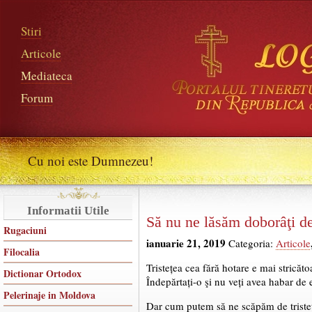
Stiri
Articole
Mediateca
Forum
Cu noi este Dumnezeu!
Informatii Utile
Să nu ne lăsăm doborâţi de
Rugaciuni
ianuarie 21, 2019
Categoria:
Articole
Filocalia
Tristețea cea fără hotare e mai stricăt
Dictionar Ortodox
Îndepărtați-o şi nu veți avea habar de e
Pelerinaje in Moldova
Dar cum putem să ne scăpăm de tristeț