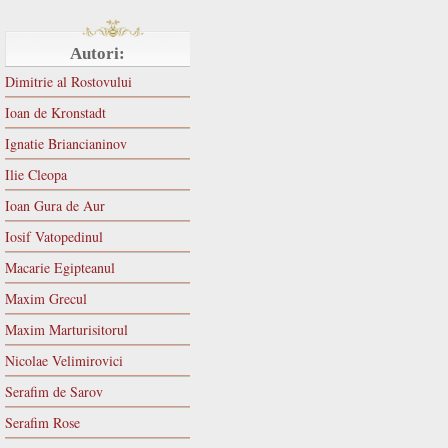
Autori:
Dimitrie al Rostovului
Ioan de Kronstadt
Ignatie Briancianinov
Ilie Cleopa
Ioan Gura de Aur
Iosif Vatopedinul
Macarie Egipteanul
Maxim Grecul
Maxim Marturisitorul
Nicolae Velimirovici
Serafim de Sarov
Serafim Rose