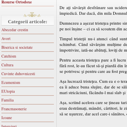
Resurse Ortodoxe
De ați săvârșit desfrânare sau ucidere
împiedică. Dar dacă, din mila Domnului
Categorii articole:
Dumnezeu a așezat tristețea printre sim
pe noi înșine – ci ca să scoatem din 
Abecedar crestin
Avort
Timpul tristeții nu-i atunci când sun
schimbat. Când săvârșim mulțime de 
Biserica si societate
împotrivire, iată-ne abătuţi, loviţi de 
Catehism
Pentru aceasta tristețea pare a fi luc
Cultura
fără rost, le-au făcut să-şi piardă din
se potrivesc şi pentru care au fost preg
Cuvinte duhovnicesti
Așa lucrează tristețea. Cum ea e o tera
Ecumenism
ea îi aduce buna slujire, dar de se sălă
EUtopia
mari stricăciuni, făcându-l mai slab şi
Familia
Așa, scriind acelora care se țineau ta
erau destrămați, mândri, cârtitori, le 
Francmasonerie
să se ușureze, dar acel care-i sănătos, d
Icoane
Interviuri