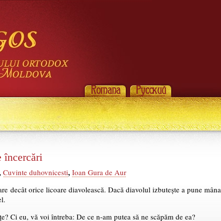
 încercări
,
,
Cuvinte duhovnicesti
Ioan Gura de Aur
oare decât orice licoare diavolească. Dacă diavolul izbutește a pune mâna 
l.
e? Ci eu, vă voi întreba: De ce n-am putea să ne scăpăm de ea?