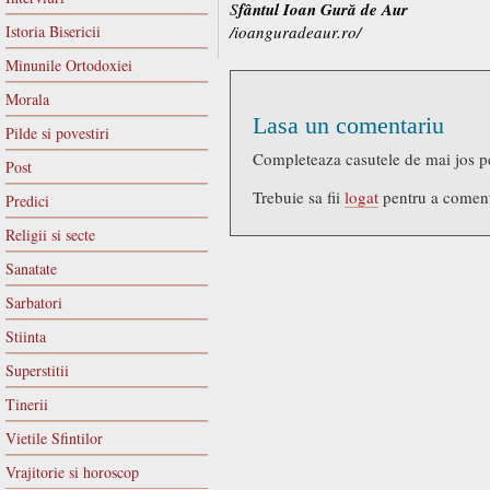
S
fântul Ioan Gură de Aur
Istoria Bisericii
/ioanguradeaur.ro/
Minunile Ortodoxiei
Morala
Lasa un comentariu
Pilde si povestiri
Completeaza casutele de mai jos p
Post
Trebuie sa fii
logat
pentru a comen
Predici
Religii si secte
Sanatate
Sarbatori
Stiinta
Superstitii
Tinerii
Vietile Sfintilor
Vrajitorie si horoscop