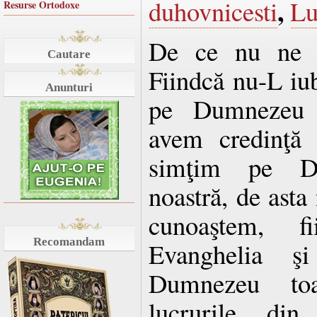
,
duhovnicesti
Lu
Resurse Ortodoxe
De ce nu ne i
Cautare
Fiindcă nu-L i
Anunturi
pe Dumnezeu 
avem credinţă 
simţim pe D
noastră, de asta
cunoaştem, f
Recomandam
Evanghelia ş
Dumnezeu toa
lucrurile din