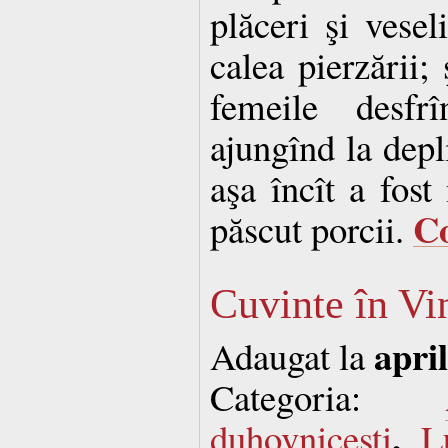
plăceri şi vesel
calea pierzării; 
femeile desfrî
ajungînd la depl
aşa încît a fost
C
păscut porcii.
Cuvinte în Vi
april
Adaugat la
Categoria:
,
duhovnicesti
L