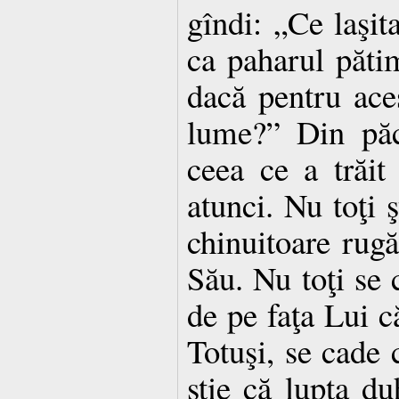
gîndi: „Ce laşit
ca paharul pătim
dacă pentru aces
lume?” Din păc
ceea ce a trăi
atunci. Nu toţi ş
chinuitoare rugă
Său. Nu toţi se 
de pe faţa Lui c
Totuşi, se cade c
ştie că lupta d