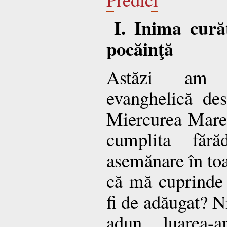
I. Inima cură
pocăinţă
Astăzi am a
evanghelică des
Miercurea Mare
cumplita făr
asemănare în toat
că mă cuprinde 
fi de adăugat? N
adun luarea-a