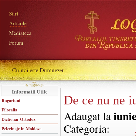
Stiri
Articole
Mediateca
Forum
Cu noi este Dumnezeu!
Informatii Utile
De ce nu ne iu
Rugaciuni
Filocalia
iuni
Adaugat la
Dictionar Ortodox
Categoria:
Pelerinaje in Moldova