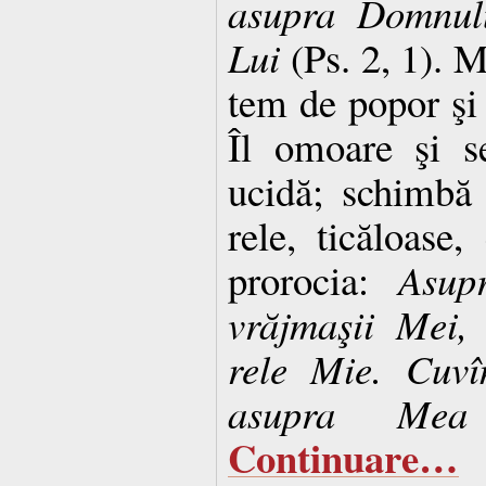
asupra Domnulu
Lui
(Ps. 2, 1). M
tem de popor şi
Îl omoare şi s
ucidă; schimbă 
rele, ticăloase
prorocia:
Asup
vrăjmaşii Mei,
rele Mie. Cuvî
asupra Mea
Continuare…