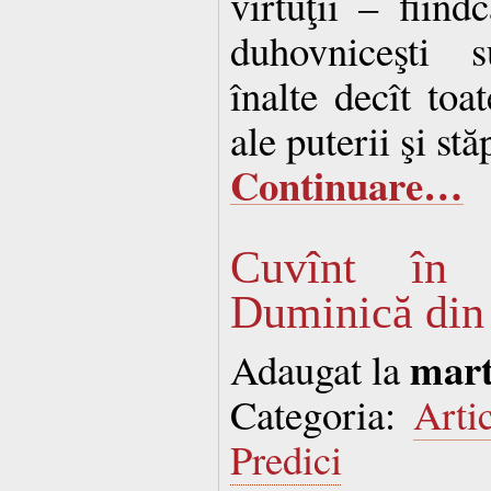
virtuţii – fiind
duhovniceşti 
înalte decît toat
ale puterii şi stăp
Continuare…
Cuvînt în
Duminică din
mart
Adaugat la
Categoria:
Arti
Predici