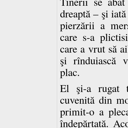
Tinerii se abat
dreaptă – şi iată
pierzării a mer
care s-a plictis
care a vrut să ai
şi rînduiască 
plac.
El şi-a rugat 
cuvenită din mo
primit-o a pleca
îndepărtată. Ac