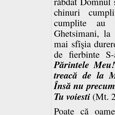
răbdat Domnul s
chinuri cumpl
cumplite au 
Ghetsimani, la
mai sfîşia durer
de fierbinte S
Părintele Meu!
treacă de la M
Însă nu precum
Tu voiesti
(Mt. 2
Poate că oamen