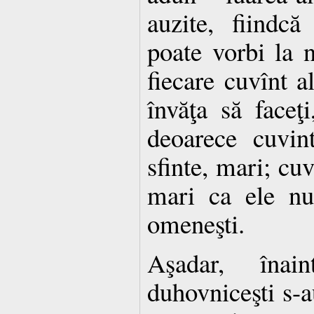
auzite, fiindc
poate vorbi la n
fiecare cuvînt a
învăţa să faceţ
deoarece cuvin
sfinte, mari; cu
mari ca ele nu
omeneşti.
Aşadar, înain
duhovniceşti s-au