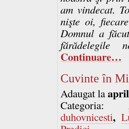
am vindecat. To
nişte oi, fiecar
Domnul a făcut
fărădelegile n
Continuare…
Cuvinte în M
april
Adaugat la
Categoria:
,
duhovnicesti
L
Predici