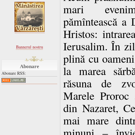
mari eveni
pămîntească a 
Hristos: intrare
Ierusalim. În zil
Bannerul nostru
plină cu oameni 
la marea sărbă
Abonare
Abonare RSS:
răsuna de zvon
Marele Proroc 
din Nazaret, Ce
mai mare dintr
minuni – învie