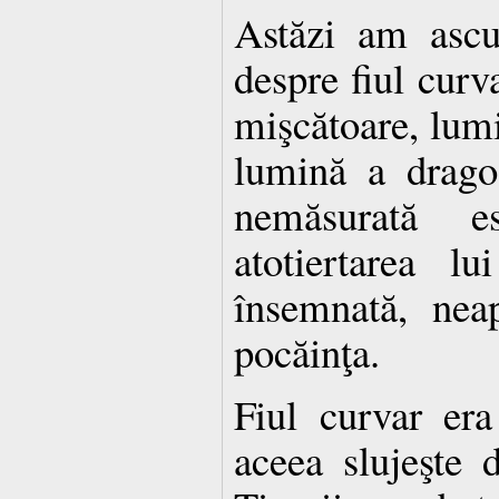
Astăzi am ascul
despre fiul curv
mişcătoare, lum
lumină a dragos
nemăsurată es
atotiertarea l
însemnată, neap
pocăinţa.
Fiul curvar era
aceea slujeşte d