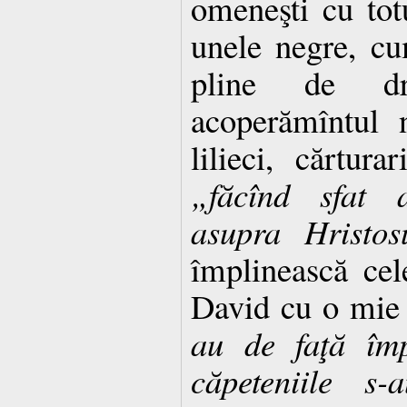
omeneşti cu totu
unele negre, cum
pline de dr
acoperămîntul 
lilieci, cărturar
„făcînd sfat 
asupra Hristos
împlinească cel
David cu o mie 
au de faţă împ
căpeteniile s