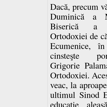
Dacă, precum vă 
Duminică a M
Biserică a p
Ortodoxiei de că
Ecumenice, î
cinsteşte po
Grigorie Palam
Ortodoxiei. Acest
veac, la aproape
ultimul Sinod 
educaţie aleas