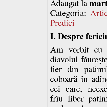
mart
Adaugat la
Categoria:
Arti
Predici
I. Despre ferici
Am vorbit cu v
diavolul făureşt
fier din patimi
coboară în adîn
cei care, neexe
frîu liber pat