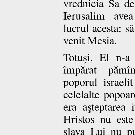
vrednicia Sa de
Ierusalim ave
lucrul acesta: să
venit Mesia.
Totuşi, El n-a
împărat pămî
poporul israeli
celelalte popoar
era aşteptarea i
Hristos nu este
slava Lui nu p