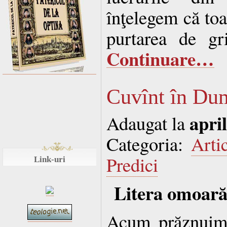
înţelegem că toa
purtarea de gr
Continuare…
Cuvînt în Dum
april
Adaugat la
Categoria:
Arti
Predici
Link-uri
Litera omoară,
Acum prăznuim 