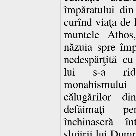
împăratului din
curînd viaţa de l
muntele Athos,
năzuia spre împă
nedespărţită c
lui s-a rid
monahismului 
călugărilor d
defăimaţi pe
închinaseră î
slujirii lui Dumn