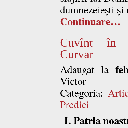
dumnezeieşti şi 
Continuare…
Cuvînt în 
Curvar
fe
Adaugat la
Victor
Categoria:
Arti
Predici
I. Patria noas