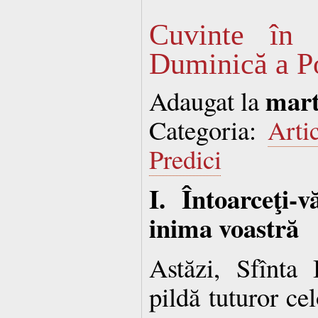
Cuvinte în 
Duminică a P
mart
Adaugat la
Categoria:
Arti
Predici
I. Întoarceţi-
inima voastră
Astăzi, Sfînta
pildă tuturor ce