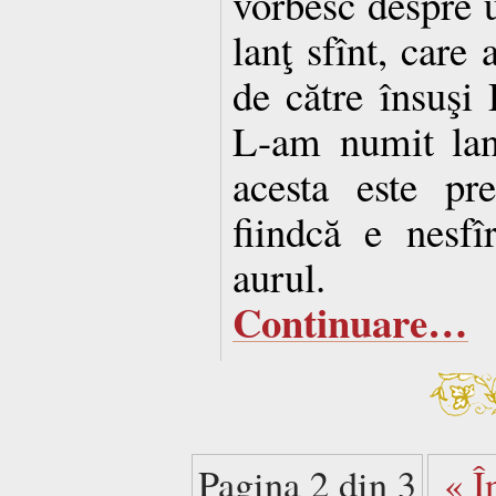
vorbesc despre un
lanţ sfînt, care 
de către însuşi
L-am numit lan
acesta este pr
fiindcă e nesfî
aurul.
Continuare…
Pagina 2 din 3
« Î