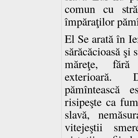
comun cu stră
împăraţilor pămî
El Se arată în Ie
sărăcăcioasă şi s
măreţe, fără
exterioară.
pămîntească e
risipeşte ca fumu
slavă, nemăsur
vitejeştii sme