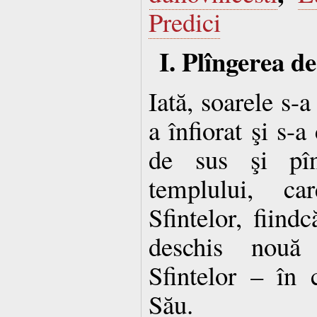
Predici
I. Plîngerea d
Iată, soarele s-a
a înfiorat şi s-a
de sus şi pîn
templului, ca
Sfintelor, fiin
deschis nouă 
Sfintelor – în 
Său.