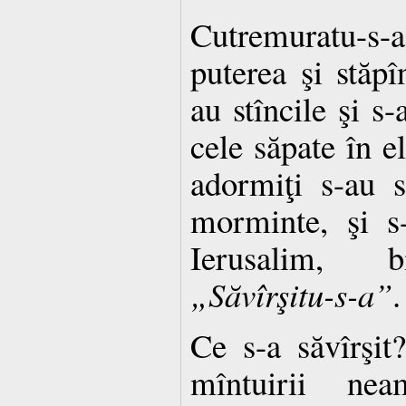
Cutremuratu-s-a
puterea şi stăpî
au stîncile şi s
cele săpate în el
adormiţi s-au s
morminte, şi s
Ierusalim, bi
„Săvîrşitu-s-a”
.
Ce s-a săvîrşit?
mîntuirii ne