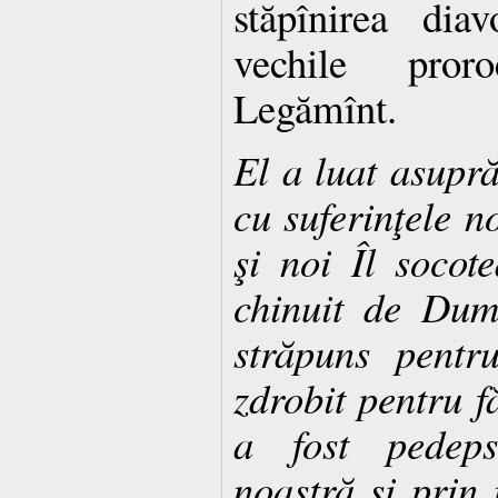
stăpînirea diav
vechile pror
Legămînt.
El a luat asupră
cu suferinţele n
şi noi Îl socot
chinuit de Dum
străpuns pentr
zdrobit pentru f
a fost pedeps
noastră şi prin 