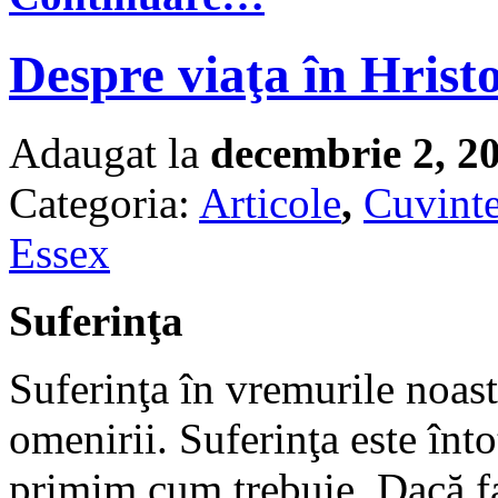
Despre viaţa în Hrist
Adaugat la
decembrie 2, 2
Categoria:
Articole
,
Cuvinte
Essex
Suferinţa
Suferinţa în vremurile noas
omenirii. Suferinţa este înt
primim cum trebuie. Dacă fa