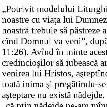
„Potrivit modelului Liturghi
noastre cu viaţa lui Dumneze
noastră trebuie să păstreze 
cînd Domnul va veni”, după 
11:26). Avînd în minte acest
credincioşilor să iubească 
venirea lui Hristos, aşteptî
toată inima şi pregătindu-se
aşteptare nu există nădejde.
„că prin nădejde ne-am mînt