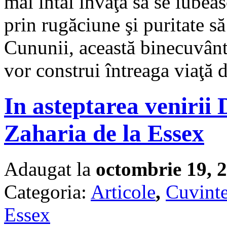
mai întâi învaţă să se iubeas
prin rugăciune şi puritate să
Cununii, această binecuvântar
vor construi întreaga viaţă 
In asteptarea venirii
Zaharia de la Essex
Adaugat la
octombrie 19, 
Categoria:
Articole
,
Cuvinte
Essex