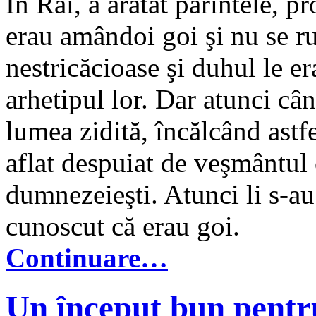
În Rai, a arătat părintele, p
erau amândoi goi şi nu se r
nestricăcioase şi duhul le e
arhetipul lor. Dar atunci câ
lumea zidită, încălcând ast
aflat despuiat de veşmântul 
dumnezeieşti. Atunci li s-au
cunoscut că erau goi.
Continuare…
Un început bun pentr