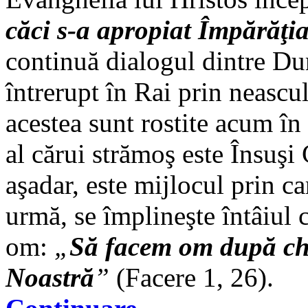
căci s-a apropiat Împărăţi
continuă dialogul dintre Du
întrerupt în Rai prin neascul
acestea sunt rostite acum în
al cărui strămoş este Însuşi 
aşadar, este mijlocul prin car
urmă, se împlineşte întâiul
om:
„
Să facem om după ch
Noastră
”
(Facere 1, 26).