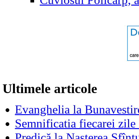
Ultimele articole
Evanghelia la Bunavestire
Semnificatia fiecarei zil
Predică la Naşterea Sfînt