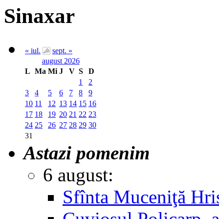
Sinaxar
« iul.
sept. »
august 2026
L
Ma
Mi
J
V
S
D
1
2
3
4
5
6
7
8
9
10
11
12
13
14
15
16
17
18
19
20
21
22
23
24
25
26
27
28
29
30
31
Astazi pomenim
6 august:
Sfînta Muceniţă Hri
Cuviosul Policarp, 