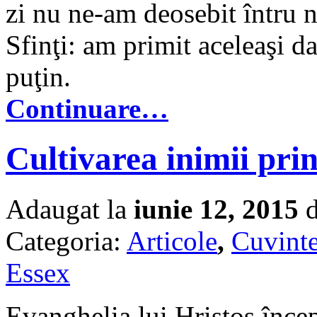
zi nu ne-am deosebit întru n
Sfinţi: am primit aceleaşi d
puţin.
Continuare…
Cultivarea inimii prin
Adaugat la
iunie 12, 2015
d
Categoria:
Articole
,
Cuvinte
Essex
Evanghelia lui Hristos înce