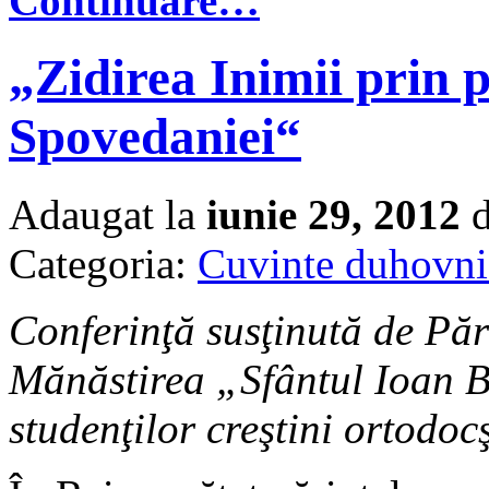
Continuare…
„Zidirea Inimii prin p
Spovedaniei“
Adaugat la
iunie 29, 2012
d
Categoria:
Cuvinte duhovni
Conferinţă susţinută de Pă
Mănăstirea „Sfântul Ioan Bo
studenţilor creştini ortodo