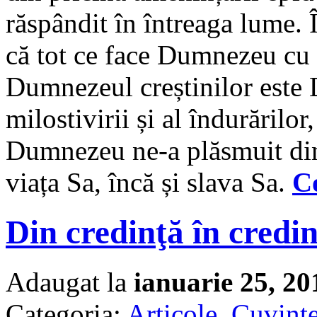
răspândit în întreaga lume. 
că tot ce face Dumnezeu cu 
Dumnezeul creștinilor est
milostivirii și al îndurăril
Dumnezeu ne-a plăsmuit din 
viața Sa, încă și slava Sa.
C
Din credinţă în credi
Adaugat la
ianuarie 25, 20
Categoria:
Articole
,
Cuvinte