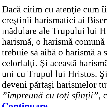
Dacă citim cu atenţie cum î
creştinii harismatici ai Bise
mădulare ale Trupului lui Hr
harismă, o harismă comună (
trebuie să aibă o harismă a s
celorlalţi. Şi această harism
uni cu Trupul lui Hristos. Ş
deveni părtaşi harismelor tu
”împreună cu toţi sfinţii”
, 
Continuare…