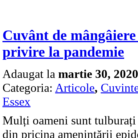
Cuvânt de mângâiere 
privire la pandemie
Adaugat la
martie 30, 202
Categoria:
Articole
,
Cuvinte
Essex
Mulți oameni sunt tulburați 
din pricina amenințării epid