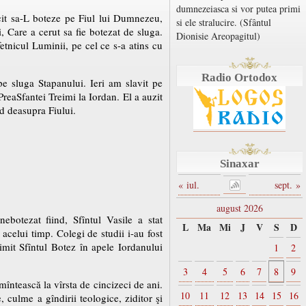
dumnezeiasca si vor putea primi
cit sa-L boteze pe Fiul lui Dumnezeu,
si ele stralucire. (Sfântul
, Care a cerut sa fie botezat de sluga.
Dionisie Areopagitul)
etnicul Luminii, pe cel ce s-a atins cu
Radio Ortodox
pe sluga Stapanului. Ieri am slavit pe
PreaSfantei Treimi la Iordan. El a auzit
nd deasupra Fiului.
Sinaxar
« iul.
sept. »
august 2026
ebotezat fiind, Sfîntul Vasile a stat
L
Ma
Mi
J
V
S
D
 acelui timp. Colegi de studii i-au fost
rimit Sfîntul Botez în apele Iordanului
1
2
3
4
5
6
7
8
9
întească la vîrsta de cincizeci de ani.
10
11
12
13
14
15
16
, culme a gîndirii teologice, ziditor şi