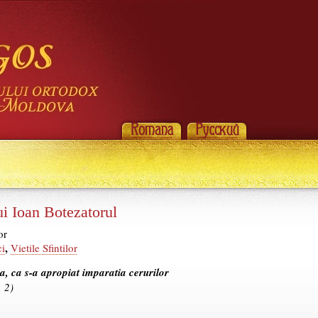
ui Ioan Botezatorul
or
,
ci
Vietile Sfintilor
va, ca s-a apropiat imparatia cerurilor
, 2)