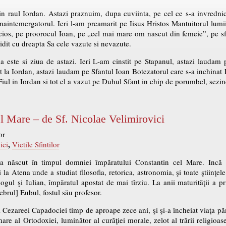
in raul Iordan. Astazi praznuim, dupa cuviinta, pe cel ce s-a invredni
naintemergatorul. Ieri l-am preamarit pe Iisus Hristos Mantuitorul lumii
ncios, pe proorocul Ioan, pe „cel mai mare om nascut din femeie”, pe sf
idit cu dreapta Sa cele vazute si nevazute.
a este si ziua de astazi. Ieri L-am cinstit pe Stapanul, astazi laudam 
t la Iordan, astazi laudam pe Sfantul Ioan Botezatorul care s-a inchinat 
 Fiul in Iordan si tot el a vazut pe Duhul Sfant in chip de porumbel, sezi
el Mare – de Sf. Nicolae Velimirovici
or
,
ici
Vietile Sfintilor
-a născut în timpul domniei împăratului Constantin cel Mare. Incă n
 la Atena unde a studiat filosofia, retorica, astronomia, şi toate ştiinţele
ogul şi Iulian, împăratul apostat de mai tîrziu. La anii maturităţii a p
brul] Eubul, fostul său profesor.
 Cezareei Capadociei timp de aproape zece ani, şi şi-a încheiat viaţa păm
are al Ortodoxiei, luminător al curăţiei morale, zelot al trării religioase