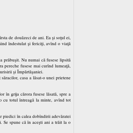
rsta de douăzeci de ani. Ea şi soţul ei,
d îndestulat şi fericiţi, avînd o viaţă
s-a prăbuşit. Nu numai că fusese lipsită
înăra pereche fusese mai curînd lumeaţă,
urisirii şi Împărtăşaniei.
 săracilor, casa a lăsat-o unei prietene
lor în grija cărora fusese lăsată, spre a
 cu totul întreagă la minte, avînd tot
 piedici în calea dobîndirii adevăratei
 Se spune că în aceşti ani a trăit la o