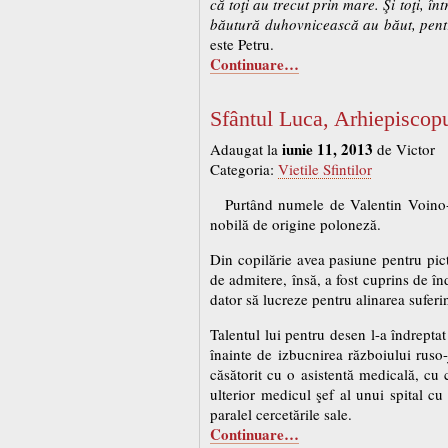
că toţi au trecut prin mare. Şi toţi, î
băutură duhovnicească au băut, pentr
este Petru.
Continuare…
Sfântul Luca, Arhiepiscop
iunie 11, 2013
Adaugat la
de Victor
Categoria:
Vietile Sfintilor
Purtând numele de Valentin Voino-I
nobilă de origine poloneză.
Din copilărie avea pasiune pentru pic
de admitere, însă, a fost cuprins de în
dator să lucreze pentru alinarea suferin
Talentul lui pentru desen l-a îndrepta
înainte de izbucnirea războiului ruso-
căsătorit cu o asistentă medicală, cu
ulterior medicul şef al unui spital cu
paralel cercetările sale.
Continuare…