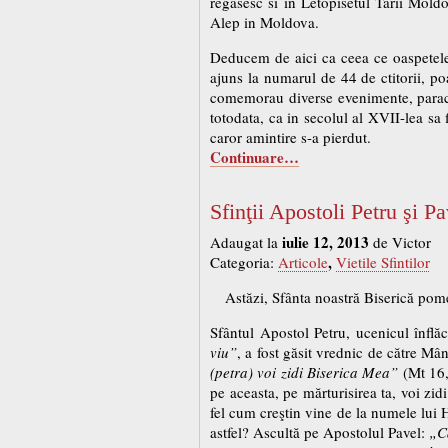
regasesc si in Letopisetul Tarii Mold
Alep in Moldova.
Deducem de aici ca ceea ce oaspetele s
ajuns la numarul de 44 de ctitorii, poa
comemorau diverse evenimente, paraclis
totodata, ca in secolul al XVII-lea sa f
caror amintire s-a pierdut.
Continuare…
Sfinţii Apostoli Petru şi Pav
iulie 12, 2013
Adaugat la
de Victor
,
Categoria:
Articole
Vietile Sfintilor
Astăzi, Sfânta noastră Biserică pomene
Sfântul Apostol Petru, ucenicul înflă
viu”
, a fost găsit vrednic de către Mâ
(petra) voi zidi Biserica Mea”
(Mt 16,
pe aceasta, pe mărturisirea ta, voi zid
fel cum creştin vine de la numele lui H
astfel? Ascultă pe Apostolul Pavel:
„Că