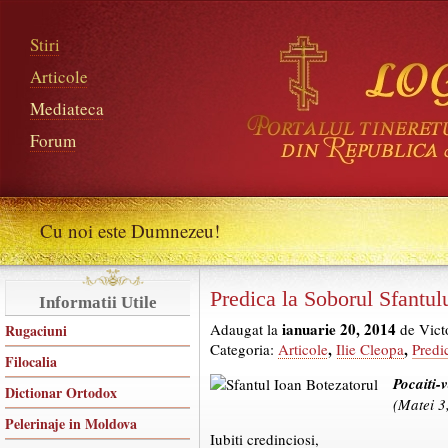
Stiri
Articole
Mediateca
Forum
Cu noi este Dumnezeu!
Predica la Soborul Sfantul
Informatii Utile
ianuarie 20, 2014
Adaugat la
de Vict
Rugaciuni
,
,
Categoria:
Articole
Ilie Cleopa
Predi
Filocalia
Pocaiti-
Dictionar Ortodox
(Matei 3
Pelerinaje in Moldova
Iubiti credinciosi,