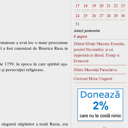
17
18
19
20
21
22
23
24
25
26
27
28
29
30
31
Astazi pomenim
8 august:
 urmatoare a avut loc o mare procesiune
Sfîntul Sfinţit Mucenic Ermolae,
ul a fost canonizat de Biserica Rusa in
preotul Nicomidiei, şi cei
împreună cu dînsul, Ermip si
Ermocrat
ie 1759, în epoca în care spiritul aşa-
şi persecuţiei religioase.
Sfînta Muceniţă Parascheva
Cuviosul Moise Ungurul
singurul stăpînitor a toată Rusia, era