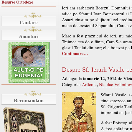
Resurse Ortodoxe
Ieri am sarbatorit Botezul Domnului 
adica pe Sfantul Ioan Botezatorul si I
Astazi cinstim pe slujitorul cel credi
Cautare
mana de crestetul Stapanului, Care a z
Mare a fost praznicul de ieri, nu mic
Anunturi
Treimea cea de o fiinta, Care S-a arata
glasul Tatalui din nor; el a botezat pe
Continuare…
Despre Sf. Ierarh Vasile c
ianuarie 14, 2014
Adaugat la
de Vict
,
Categoria:
Articole
Nicolae Velimirov
Sfîntul Vasile s
cincisprezece ani
Recomandam
Sf. Grigorie Teol
împreună cu [cele
A fost Episcop al
A fost apărător m