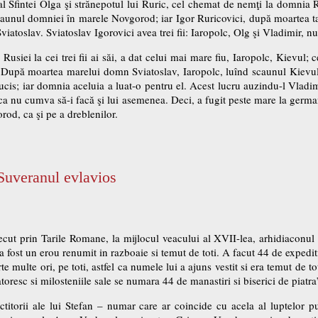
i al Sfintei Olga şi strănepotul lui Ruric, cel chemat de nemţi la domnia R
unul domniei în marele Novgorod; iar Igor Ruricovici, după moartea tat
iatoslav. Sviatoslav Igorovici avea trei fii: Iaropolc, Olg şi Vladimir, nu
siei la cei trei fii ai săi, a dat celui mai mare fiu, Iaropolc, Kievul; c
upă moartea marelui domn Sviatoslav, Iaropolc, luînd scaunul Kievului
a ucis; iar domnia aceluia a luat-o pentru el. Acest lucru auzindu-l Vlad
ca nu cumva să-i facă şi lui asemenea. Deci, a fugit peste mare la germani
rod, ca şi pe a dreblenilor.
Suveranul evlavios
ecut prin Tarile Romane, la mijlocul veacului al XVII-lea, arhidiaconul 
 fost un erou renumit in razboaie si temut de toti. A facut 44 de expeditii
te multe ori, pe toti, astfel ca numele lui a ajuns vestit si era temut de tot
datoresc si milosteniile sale se numara 44 de manastiri si biserici de piatra
itorii ale lui Stefan – numar care ar coincide cu acela al luptelor p