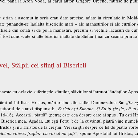
ovei pana la Aron Voda, al carui autor, Grigore Ureche, murise de puti
irian a asternut in scris erau date precise, aflate in circulatie in Mo
te punandu-se laolalta bisericile mari – ale manastirilor si ale curtilor 
ele din cetati si de pe la manastiri, precum si vechile lacasuri de cult c
i fost cunoscute si alte biserici inaltate de Stefan (mai cu seama prin sat
el, Stâlpii cei sfinţi ai Bisericii
şte cu evlavie suferinţele sfinţilor, slăviţilor şi întrutot lăudaţilor Apos
cărat al lui Iisus Hristos, mărturisind din suflet Dumnezeirea Sa:
„Tu e
ntuitorul de a auzi răspunsul:
„Fericit eşti Simone. Şi Eu îţi zic ţie, că tu
16-18). Această „piatră” (petra) este cea despre care ai spus „Tu eşti H
i Biserica mea. Aşadar, „tu eşti Petru”: de la cuvântul piatră vine numele
ristos şi nu Hristos de la creştin. Vrei să ştii despre ce fel de piatră vo
ci nu voiesc, fraţilor, ca voi să nu ştiţi”
, spune Apostolul lui Hristos,
„