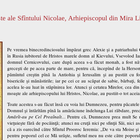
e ale Sfîntului Nicolae, Arhiepiscopul din Mira L
Pe vremea binecredinciosului împărat grec Alexie şi a patriarhului 
în Rusia iubitorul de Hristos marele domn al Kievului, Vsevolod Ia
domnul Cernicovului, care după aceea s-a făcut monah, a fost năvăl
greceşti de pe acea parte de mare, pentru că, începînd de la Herson,
pămîntul creştin pînă la Antiohia şi Ierusalim şi au pustiit cu foc
bisericile şi mănăstirile; iar pe cei ce au scăpat de sabie, bărbaţi, fe
acelea le-au luat în stăpînirea lor. Atunci şi cetatea Mirelor, cea din
moaşte ale arhiepiscopului lui Hristos, Nicolae, au pustiit-o tot aceia
Toate acestea s-au făcut însă cu voia lui Dumnezeu, pentru păcatele
Domnul şi întărîtăm pînă la amărăciune îndelunga Lui răbdare, prec
Amărît-au pe Cel Preaînalt…
Pentru că, Dumnezeu prea mult Se mî
vieţuieşte fără de pocăinţă; atunci nu cruţă nici pe sfinţii Săi, nici a
că a zis oarecînd către Sfîntul Prooroc Ieremia: „De va sta Moise şi
pentru poporul cel ce Mă urăşte, sufletul meu nu este către poporul