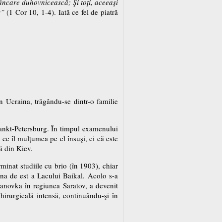
 mâncare duhovnicească; Şi toţi, aceeaşi
s”
(1 Cor 10, 1-4). Iată ce fel de piatră
n Ucraina, trăgându-se dintr-o familie
Sankt-Petersburg. În timpul examenului
 ce îl mulţumea pe el însuşi, ci că este
nă din Kiev.
minat studiile cu brio (în 1903), chiar
zona de est a Lacului Baikal. Acolo s-a
manovka în regiunea Saratov, a devenit
chirurgicală intensă, continuându-şi în