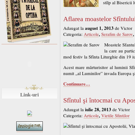
stîlp al Biserici
Aflarea moastelor Sfîntulu
august 1, 2013
Adaugat la
de Victor
,
Categoria:
Articole
Serafim de Sarov
Moastele Sfantul
la care au parti
mod festiv la Sfînta Liturghie din 19 i
Acest mare mărturisitor al luminii Sfî
numit „al Luminilor” invada Europa şi R
Continuare…
Link-uri
Sfîntul şi întocmai cu Apo
iulie 28, 2013
Adaugat la
de Victor
,
Categoria:
Articole
Vietile Sfintilor