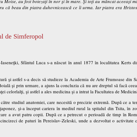
ntru Moise, au fost botezaţi în nor şi în mare. Şi toţi au mâncat aceeaşi
u că beau din piatra duhovnicească ce îi urma. Iar piatra era Hristo
ul de Simferopol
aseneţki, Sfântul Luca s-a născut în anul 1877 în localitatea Kerts di
tură şi astfel s-a decis să studieze la Academia de Arte Frumoase din 
doială şi prin urmare, a ajuns la concluzia că nu are dreptul să facă ceea
ţei celorlalţi, şi astfel a ales medicina şi a intrat la Facultatea de Medici
t către studiul anatomiei, care necesită o precizie extremă. După ce a ter
japonez, şi-a început cariera în mediul rural la spitalul din Tsita, în 
 care a avut patru copii. După ce a petrecut o perioadă de timp în Ro
 cincizeci de paturi în Pereislav-Zeleski, unde a dezvoltat o activitate 