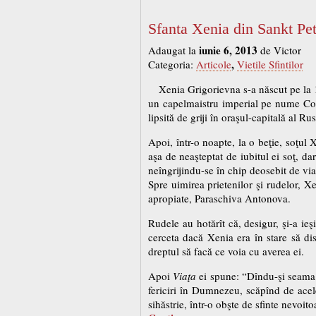
Sfanta Xenia din Sankt Pet
iunie 6, 2013
Adaugat la
de Victor
,
Categoria:
Articole
Vietile Sfintilor
Xenia Grigorievna s-a născut pe la 1
un capelmaistru imperial pe nume Col. 
lipsită de griji în oraşul-capitală al Ru
Apoi, într-o noapte, la o beţie, soţul 
aşa de neaşteptat de iubitul ei soţ, da
neîngrijindu-se în chip deosebit de viaţ
Spre uimirea prietenilor şi rudelor, Xe
apropiate, Paraschiva Antonova.
Rudele au hotărît că, desigur, şi-a ieşi
cerceta dacă Xenia era în stare să di
dreptul să facă ce voia cu averea ei.
Apoi
Viaţa
ei spune: “Dîndu-şi seama c
fericiri în Dumnezeu, scăpînd de acele
sihăstrie, într-o obşte de sfinte nevoi