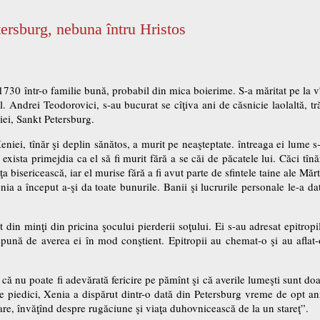
ersburg, nebuna întru Hristos
730 într-o familie bună, probabil din mica boierime. S-a măritat pe la vî
Andrei Teodorovici, s-au bucurat se cîţiva ani de căsnicie laolaltă, trăin
siei, Sankt Petersburg.
Xeniei, tînăr şi deplin sănătos, a murit pe neaşteptate. întreaga ei lume 
r exista primejdia ca el să fi murit fără a se căi de păcatele lui. Căci t
a bisericească, iar el murise fără a fi avut parte de sfintele taine ale Mărt
nia a început a-şi da toate bunurile. Banii şi lucrurile personale le-a dat
t din minţi din pricina şocului pierderii soţului. Ei s-au adresat epitropi
spună de averea ei în mod conştient. Epitropii au chemat-o şi au aflat-o
ă nu poate fi adevărată fericire pe pămînt şi că averile lumeşti sunt doar
 piedici, Xenia a dispărut dintr-o dată din Petersburg vreme de opt ani.
toare, învăţînd despre rugăciune şi viaţa duhovnicească de la un stareţ”.