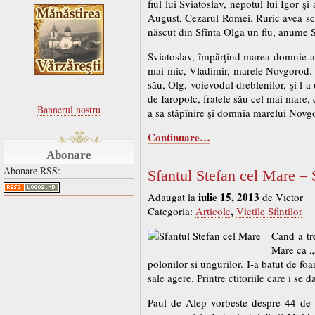
fiul lui Sviatoslav, nepotul lui Igor ş
August, Cezarul Romei. Ruric avea sca
născut din Sfînta Olga un fiu, anume Sv
Sviatoslav, împărţind marea domnie a Ru
mai mic, Vladimir, marele Novgorod. D
său, Olg, voievodul dreblenilor, şi l-
de Iaropolc, fratele său cel mai mare, 
Bannerul nostru
a sa stăpînire şi domnia marelui Novgo
Continuare…
Abonare
Abonare RSS:
Sfantul Stefan cel Mare – 
iulie 15, 2013
Adaugat la
de Victor
,
Categoria:
Articole
Vietile Sfintilor
Cand a tr
Mare ca „a
polonilor si ungurilor. I-a batut de foar
sale agere. Printre ctitoriile care i se 
Paul de Alep vorbeste despre 44 de ct