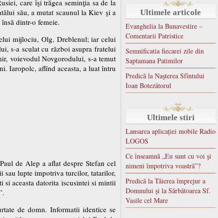
usiei, care îşi trăgea seminţia sa de la
ălui său, a mutat scaunul la Kiev şi a
Ultimele articole
 însă dintr-o femeie.
Evanghelia la Bunavestire –
Comentarii Patristice
elui mijlociu, Olg, Dreblenul; iar celui
, s-a sculat cu război asupra fratelui
Semnificatia fiecarei zile din
imir, voievodul Novgorodului, s-a temut
Saptamana Patimilor
. Iaropolc, aflînd aceasta, a luat întru
Predică la Naşterea Sfîntului
Ioan Botezătorul
Ultimele stiri
Lansarea aplicației mobile Radio
LOGOS
Ce înseamnă „Eu sunt cu voi şi
Paul de Alep a aflat despre Stefan cel
nimeni împotriva voastră”?
 sau lupte impotriva turcilor, tatarilor,
Predică la Tăierea împrejur a
i si aceasta datorita iscusintei si mintii
Domnului şi la Sărbătoarea Sf.
”.
Vasile cel Mare
urtate de domn. Informatii identice se