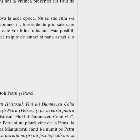
ni ani la vremea prezentei lui Paul de
ldova la acea epoca. Nu se stie cum s-a
domnesti -, bisericile de prin sate care
are vor fi fost refacute. Este posibil,
e) risipite de atunci si pana astazi si a
toli Petru şi Pavel.
şti Hristosul, Fiul lui Dumnezeu Celui
 eşti Petru (Petrus) şi pe această piatră
ristosul, Fiul lui Dumnezeu Celui viu”,
 Petru şi nu piatră vine de la Petru, la
rbea Mântuitorul când l-a numit pe Petru
că părinţii noştri au fost toţi sub nor şi