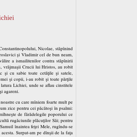
ichiei
Constantinopolului, Nicolae, stăpînind
roslavici şi Vladimir cel de bun neam,
ire a ismailitenilor contra stăpînirii
 vrăjmaşii Crucii lui Hristos, au robit
 şi cu sabie toate cetăţile şi satele,
mei şi copii, i-au robit şi toate părţile
 latura Lichiei, unde se aflau cinstitele
şi agareni.
 noastre cu care mîniem foarte mult pe
um zice pentru cei păcătoşi în psalmi:
hneşte de fărădelegile poporului ce
scultă rugăciunile plăcuţilor Săi; pentru
 Samuil înaintea feţei Mele, rugîndu-se
 acesta. Surpat-am pe dînşii de la faţa