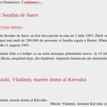
Continuare…
i lui Dumnezeu.
i Serafim de Sarov
,
Vietile Sfintilor
ui Serafim de Sarov au fost descoperite in ziua de 3 iulie 1903. Zilele
cipat mai mult de 200.000 de persoane si familia regala a Rusiei. Sfînt
ulie (1 august) 1903.
ntului Duh s-a înălţat ca un astru deasupra pămîntului rusesc, la 19 iul
usia, pregătind deja, din depărtare, timpurile întunecate ale ateismului 
stolii, Vladimir, marele domn al Kievului
Marele Vladimir, domnul Kievului şi 