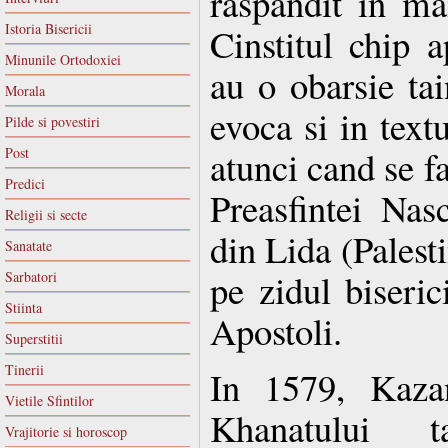
raspandit in mai
Istoria Bisericii
Cinstitul chip a
Minunile Ortodoxiei
au o obarsie tai
Morala
evoca si in textu
Pilde si povestiri
atunci cand se f
Post
Predici
Preasfintei Na
Religii si secte
din Lida (Palest
Sanatate
pe zidul biserici
Sarbatori
Stiinta
Apostoli.
Superstitii
Tinerii
In 1579, Kazan
Vietile Sfintilor
Khanatului t
Vrajitorie si horoscop