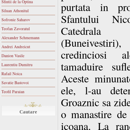
Sfintii de la Optina
purtata in pro
Siluan Athonitul
Sfantului Ni
Sofronie Saharov
Catedrala 
Teofan Zavoratul
Alexander Schmemann
(Buneivestiri)
Andrei Andreicut
credinciosi 
Danion Vasile
tamaduire sufl
Laurentiu Dumitru
Rafail Noica
Aceste minunat
Savatie Bastovoi
ele, l-au det
Teofil Paraian
Groaznic sa zide
o manastire de
Cautare
icoana. La ran