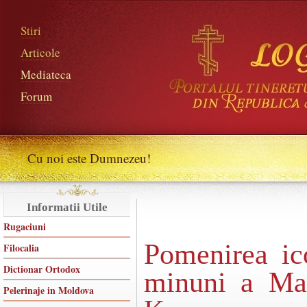
Stiri
Articole
Mediateca
Forum
Cu noi este Dumnezeu!
Informatii Utile
Rugaciuni
Pomenirea ic
Filocalia
Dictionar Ortodox
minuni a Ma
Pelerinaje in Moldova