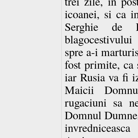
trei zile, in pos
icoanei, si ca i
Serghie de R
blagocestivulu
spre a-i marturis
fost primite, ca 
iar Rusia va fi i
Maicii Domnul
rugaciuni sa n
Domnul Dumnezeu
invredniceasca 