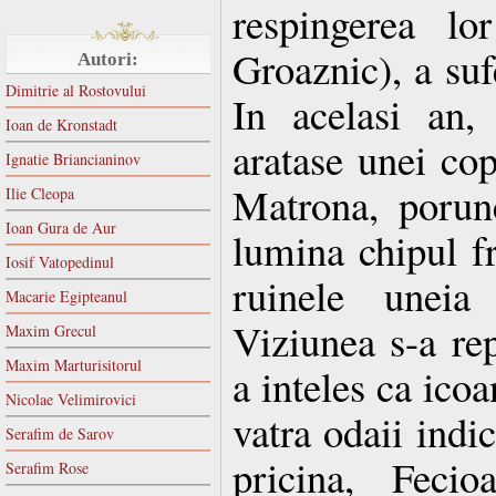
respingerea lo
Groaznic), a suf
Autori:
Dimitrie al Rostovului
In acelasi an
Ioan de Kronstadt
aratase unei co
Ignatie Briancianinov
Matrona, porunc
Ilie Cleopa
Ioan Gura de Aur
lumina chipul f
Iosif Vatopedinul
ruinele uneia 
Macarie Egipteanul
Viziunea s-a re
Maxim Grecul
Maxim Marturisitorul
a inteles ca icoa
Nicolae Velimirovici
vatra odaii indi
Serafim de Sarov
pricina, Feci
Serafim Rose