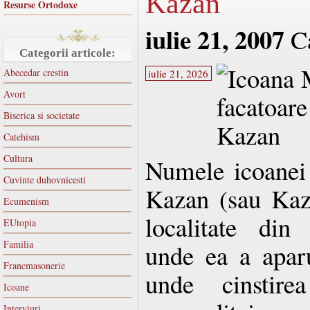
Kazan
Resurse Ortodoxe
iulie 21, 2007
Ca
Categorii articole:
Abecedar crestin
iulie 21, 2026
Avort
Biserica si societate
Catehism
Cultura
Numele icoanei
Cuvinte duhovnicesti
Kazan (sau Kaz
Ecumenism
localitate din
EUtopia
Familia
unde ea a aparu
Francmasonerie
unde cinstire
Icoane
Interviuri