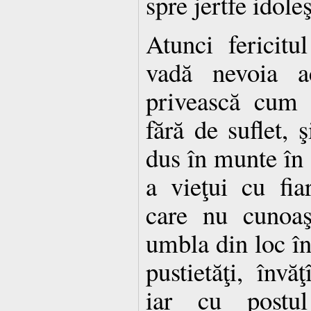
spre jertfe idoleş
Atunci fericit
vadă nevoia a
privească cum s
fără de suflet, ş
dus în munte în 
a vieţui cu fia
care nu cunoa
umbla din loc în
pustietăţi, înv
iar cu postu