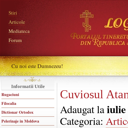
Stiri
Articole
Mediateca
Forum
Cu noi este Dumnezeu!
Informatii Utile
Cuviosul Atan
Rugaciuni
Filocalia
iulie
Adaugat la
Dictionar Ortodox
Categoria:
Artic
Pelerinaje in Moldova