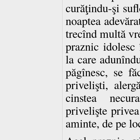
curăţindu-şi sufl
noaptea adevăr
trecînd multă vr
praznic idolesc 
la care adunînd
păgînesc, se făc
privelişti, aler
cinstea necur
privelişte privea
aminte, de pe loc