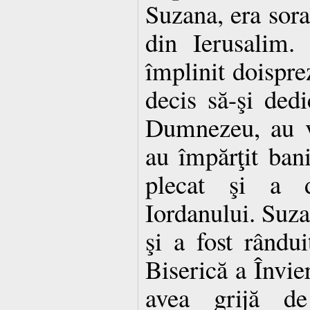
Suzana, era sora
din Ierusalim.
împlinit doisprez
decis să-şi dedic
Dumnezeu, au v
au împărţit bani
plecat şi a d
Iordanului. Suza
şi a fost rândui
Biserică a Învie
avea grijă de