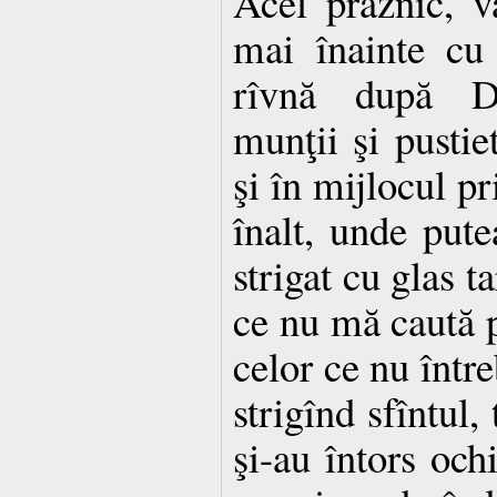
Acel praznic, v
mai înainte cu
rîvnă după D
munţii şi pustiet
şi în mijlocul pri
înalt, unde putea
strigat cu glas t
ce nu mă caută 
celor ce nu într
strigînd sfîntul, 
şi-au întors ochi