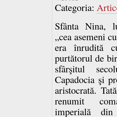
Categoria:
Artic
Sfânta Nina, l
„cea asemeni cu 
era înrudită c
purtătorul de bir
sfârşitul seco
Capadocia şi pr
aristocrată. Tat
renumit com
imperială d