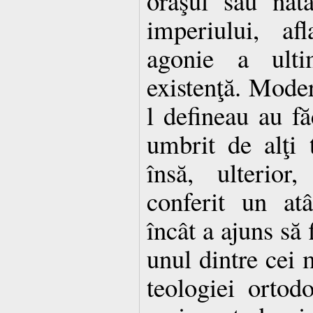
oraşul său nata
imperiului, af
agonie a ult
existenţă. Moder
l defineau au fă
umbrit de alţi 
însă, ulterior,
conferit un at
încât a ajuns să 
unul dintre cei m
teologiei ortod