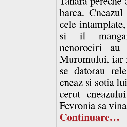
Tanara pereche a
barca. Cneazul
cele intamplate,
si il manga
nenorociri au 
Muromului, iar 
se datorau rele
cneaz si sotia lu
cerut cneazulu
Fevronia sa vina
Continuare…