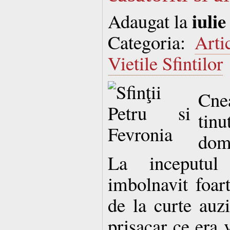
iulie
Adaugat la
Categoria:
Arti
Vietile Sfintilor
Cne
tin
dom
La inceputul
imbolnavit foart
de la curte auzi
prisacar ce era v