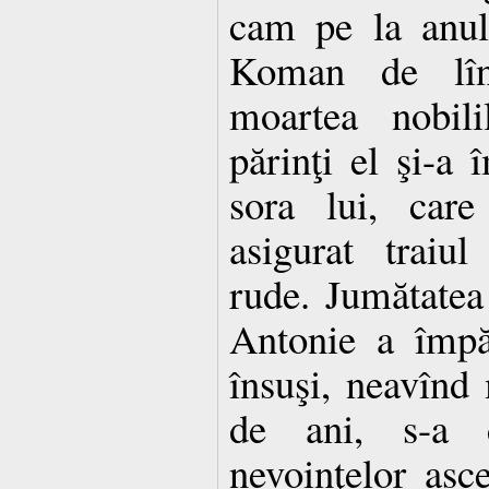
cam pe la anul
Koman de lîn
moartea nobili
părinţi el şi-a 
sora lui, care
asigurat traiu
rude. Jumătatea
Antonie a împăr
însuşi, neavînd
de ani, s-a d
nevoinţelor asc