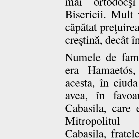
mai ortodocşi
Bisericii. Mul
căpătat preţuirea
creştină, decât î
Numele de famil
era Hamaetós,
acesta, în ciuda
avea, în favoa
Cabasila, care 
Mitropolitul 
Cabasila, frate