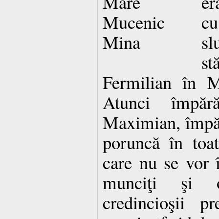
er
cu
sl
st
Fermilian în M
Atunci împără
Maximian, împăr
poruncă în toate
care nu se vor î
munciţi şi o
credincioşii pr