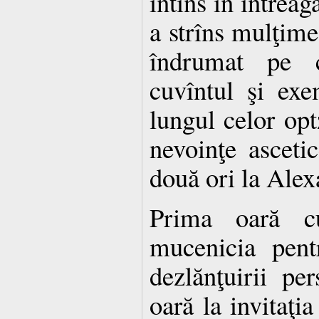
întins în întreag
a strîns mulţime
îndrumat pe c
cuvîntul şi exe
lungul celor opt
nevoinţe asceti
două ori la Alex
Prima oară c
mucenicia pent
dezlănţuirii per
oară la invitaţia