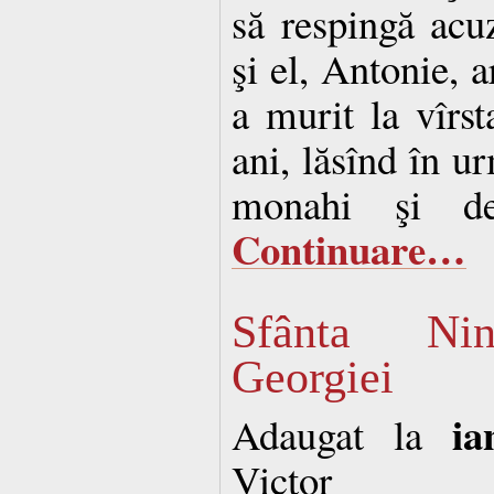
să respingă acu
şi el, Antonie, a
a murit la vîrst
ani, lăsînd în ur
monahi şi de
Continuare…
Sfânta Nin
Georgiei
ia
Adaugat la
Victor