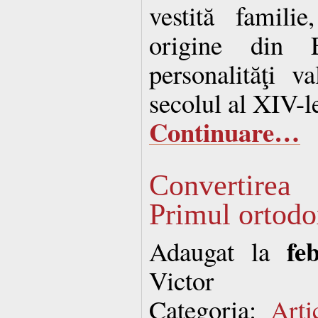
vestită famili
origine din 
personalităţi v
secolul al XIV-l
Continuare…
Convertire
Primul ortodo
fe
Adaugat la
Victor
Categoria:
Arti