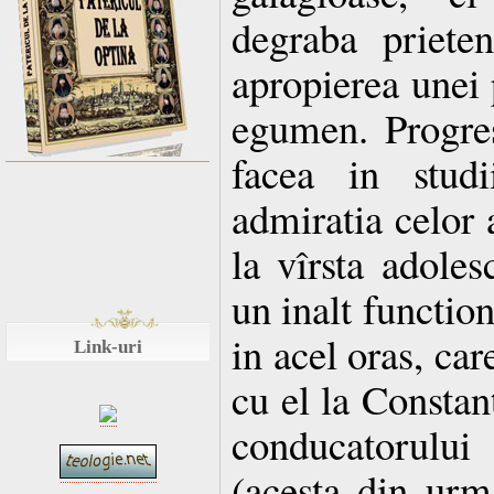
degraba priete
apropierea unei p
egumen. Progres
facea in studi
admiratia celor a
la vîrsta adoles
un inalt functio
in acel oras, care
Link-uri
cu el la Constan
conducatorulu
(acesta din urm