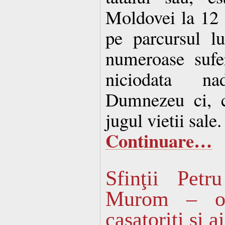
Moldovei la 12 a
pe parcursul l
numeroase sufer
niciodata n
Dumnezeu ci, c
jugul vietii sale.
Continuare…
Sfinţii Pet
Murom – ocro
casatoriti si a