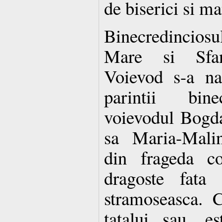
de biserici si ma
Binecredincios
Mare si Sfant
Voievod s-a na
parintii binec
voievodul Bogda
sa Maria-Malin
din frageda co
dragoste fata 
stramoseasca. 
tatalui sau, e