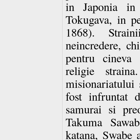
in Japonia in 
Tokugava, in p
1868). Strain
neincredere, chi
pentru cineva 
religie strain
misionariatului
fost infruntat 
samurai si pre
Takuma Sawabe
katana, Swabe a 