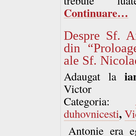
trebuie lua
Continuare…
Despre Sf. A
din “Proloag
ale Sf. Nicola
ia
Adaugat la
Victor
Categoria:
,
duhovnicesti
Vi
Antonie era e