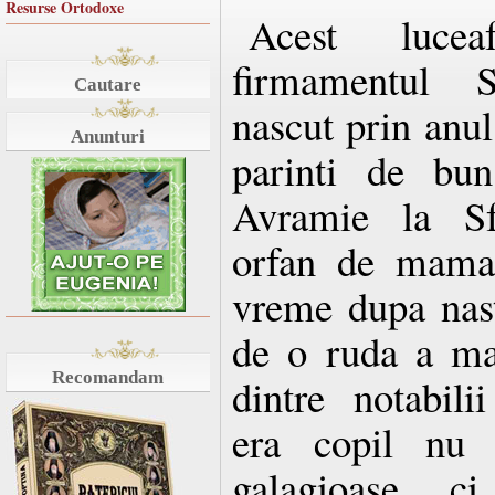
Resurse Ortodoxe
Acest lucea
firmamentul Sf
Cautare
nascut prin anul
Anunturi
parinti de bu
Avramie la Sf
orfan de mama 
vreme dupa nast
de o ruda a ma
Recomandam
dintre notabili
era copil nu 
galagioase, c