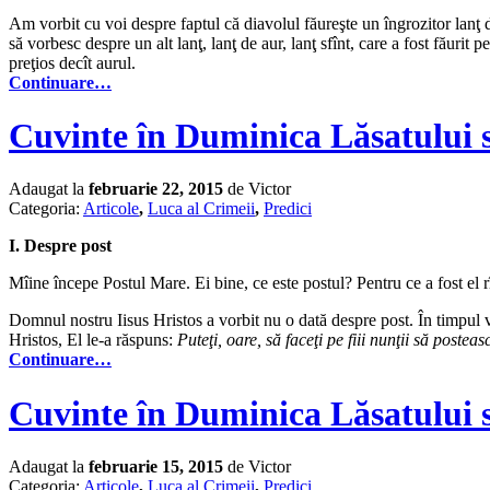
Am vorbit cu voi despre faptul că diavolul făureşte un îngrozitor lanţ d
să vorbesc despre un alt lanţ, lanţ de aur, lanţ sfînt, care a fost făuri
preţios decît aurul.
Continuare…
Cuvinte în Duminica Lăsatului s
Adaugat la
februarie 22, 2015
de Victor
Categoria:
Articole
,
Luca al Crimeii
,
Predici
I. Despre post
Mîine începe Postul Mare. Ei bine, ce este postul? Pentru ce a fost el r
Domnul nostru Iisus Hristos a vorbit nu o dată despre post. În timpul vie
Hristos, El le-a răspuns:
Puteţi, oare, să faceţi pe fiii nunţii să posteas
Continuare…
Cuvinte în Duminica Lăsatului s
Adaugat la
februarie 15, 2015
de Victor
Categoria:
Articole
,
Luca al Crimeii
,
Predici