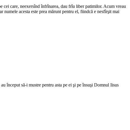
pe cei care, neexersînd înfrînarea, dau frîu liber patimilor. Acum vreau
dar numele acesta este prea mărunt pentru el, fiindcă e nesfîrşit mai
ii au început să-i mustre pentru asta pe ei şi pe însuşi Domnul Iisus