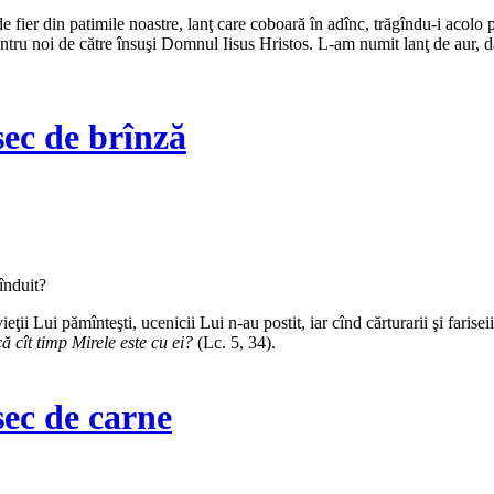
e fier din patimile noastre, lanţ care coboară în adînc, trăgîndu-i acolo 
t pentru noi de către însuşi Domnul Iisus Hristos. L-am numit lanţ de aur, 
ec de brînză
înduit?
ţii Lui pămînteşti, ucenicii Lui n-au postit, iar cînd cărturarii şi farise
că cît timp Mirele este cu ei?
(Lc. 5, 34).
ec de carne