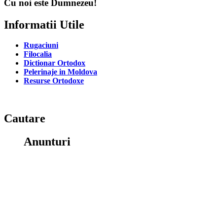
Cu noi este Dumnezeu!
Informatii Utile
Rugaciuni
Filocalia
Dictionar Ortodox
Pelerinaje in Moldova
Resurse Ortodoxe
Cautare
Anunturi