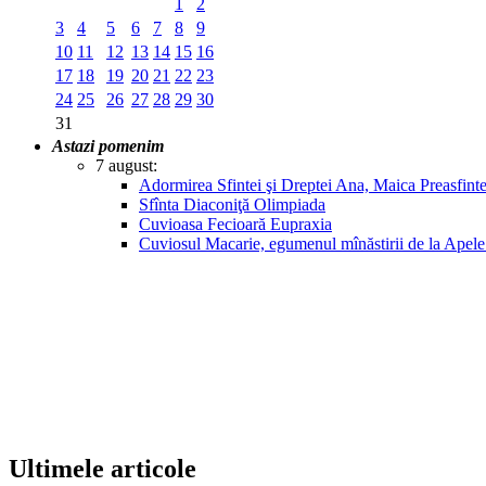
1
2
3
4
5
6
7
8
9
10
11
12
13
14
15
16
17
18
19
20
21
22
23
24
25
26
27
28
29
30
31
Astazi pomenim
7 august:
Adormirea Sfintei şi Dreptei Ana, Maica Preasfin
Sfînta Diaconiţă Olimpiada
Cuvioasa Fecioară Eupraxia
Cuviosul Macarie, egumenul mînăstirii de la Apel
Ultimele articole