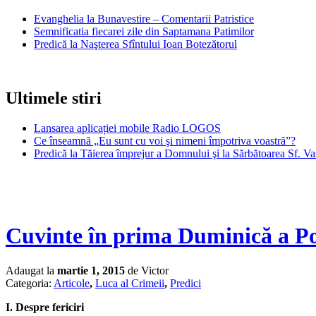
Evanghelia la Bunavestire – Comentarii Patristice
Semnificatia fiecarei zile din Saptamana Patimilor
Predică la Naşterea Sfîntului Ioan Botezătorul
Ultimele stiri
Lansarea aplicației mobile Radio LOGOS
Ce înseamnă „Eu sunt cu voi şi nimeni împotriva voastră”?
Predică la Tăierea împrejur a Domnului şi la Sărbătoarea Sf. Va
Cuvinte în prima Duminică a P
Adaugat la
martie 1, 2015
de Victor
Categoria:
Articole
,
Luca al Crimeii
,
Predici
I. Despre fericiri