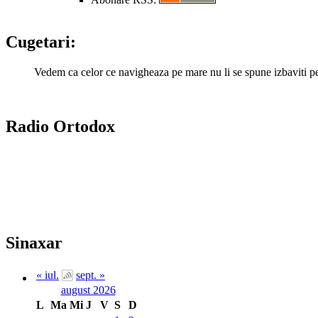
Cugetari:
Vedem ca celor ce navigheaza pe mare nu li se spune izbaviti pe
Radio Ortodox
Sinaxar
« iul.
sept. »
august 2026
L
Ma
Mi
J
V
S
D