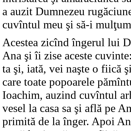
a auzit Dumnezeu rugăciunea
cuvîntul meu şi să-i mulţu
Acestea zicînd îngerul lui D
Ana şi îi zise aceste cuvint
ta şi, iată, vei naşte o fiic
care toate popoarele pămînt
Ioachim, auzind cuvîntul ar
vesel la casa sa şi află pe 
primită de la înger. Apoi An