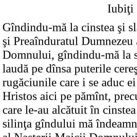
Iubiţi
Gîndindu-mă la cinstea şi s
şi Preaînduratul Dumnezeu 
Domnului, gîndindu-mă la s
laudă pe dînsa puterile cereşt
rugăciunile care i se aduc ei 
Hristos aici pe pămînt, prec
care le-au alcătuit în cinstea
silinţa gîndului mă îndeamnă