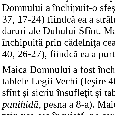
Domnului a închipuit-o sfeşn
37, 17-24) fiindcă ea a străl
daruri ale Duhului Sfînt. M
închipuită prin cădelniţa cea
40, 26-27), fiindcă ea a purt
Maica Domnului a fost închip
tablele Legii Vechi (Ieşire 4
sfînt şi sicriu însufleţit şi t
panihidă
, pesna a 8-a). Mai