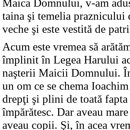
Maica Domnului, v-am adus 
taina şi temelia praznicului d
veche şi este vestită de pat
Acum este vremea să arătăm
împlinit în Legea Harului a
naşterii Maicii Domnului. În
un om ce se chema Ioachim şi
drepţi şi plini de toată fapt
împărătesc. Dar aveau mare 
aveau copii. Şi, în acea vre