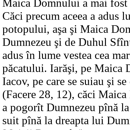
Maica Domnului a mai fost 
Căci precum aceea a adus lu
potopului, aşa şi Maica Do
Dumnezeu şi de Duhul Sfînt -
adus în lume vestea cea mar
păcatului. Iarăşi, pe Maica 
Iacov, pe care se suiau şi s
(Facere 28, 12), căci Maica
a pogorît Dumnezeu pînă la n
suit pînă la dreapta lui Du