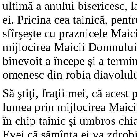
ultimă a anului bisericesc,
ei.
Pricina cea tainică, pentr
sfîrşeşte cu praznicele Maic
mijlocirea Maicii Domnului
binevoit a începe şi a termi
omenesc din robia diavolulu
Să ştiţi, fraţii mei, că aces
lumea prin mijlocirea Maic
în chip tainic şi umbros chia
Evei că sămînţa ei va zdrobi