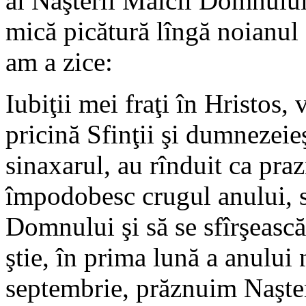
al Naşterii Maicii Domnului
mică picătură lîngă noianul c
am a zice:
Iubiţii mei fraţi în Hristos,
pricină Sfinţii şi dumnezeieş
sinaxarul, au rînduit ca praz
împodobesc crugul anului, s
Domnului şi să se sfîrşeas
ştie, în prima lună a anului 
septembrie, prăznuim Naşte