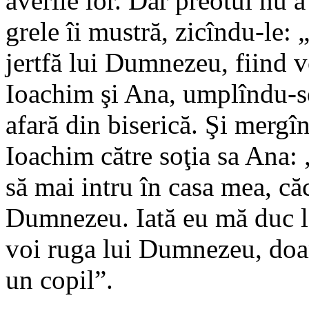
averile lor. Dar preotul nu a
grele îi mustră, zicîndu-le: 
jertfă lui Dumnezeu, fiind v
Ioachim şi Ana, umplîndu-se 
afară din biserică. Şi mergînd
Ioachim către soţia sa Ana
să mai intru în casa mea, căc
Dumnezeu. Iată eu mă duc la
voi ruga lui Dumnezeu, doar
un copil”.