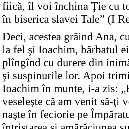
fiică, îl voi închina Ţie cu t
în biserica slavei Tale” (I R
Deci, acestea grăind Ana, c
la fel şi Ioachim, bărbatul 
plîngînd cu durere din ini
şi suspinurile lor. Apoi trim
Ioachim în munte, i-a zis: „
veseleşte că am venit să-ţi v
naşte în feciorie pe Împăra
întristarea şi amărăciunea suf