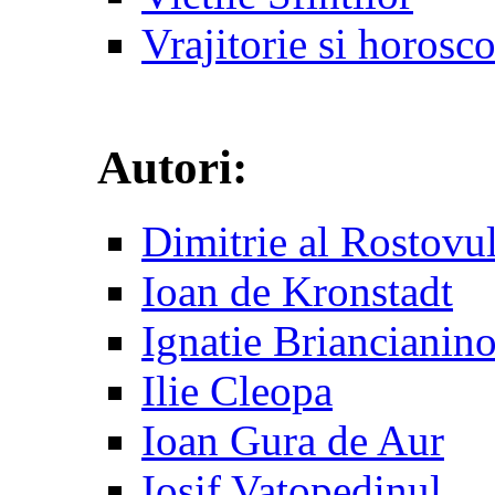
Vrajitorie si horosc
Autori:
Dimitrie al Rostovu
Ioan de Kronstadt
Ignatie Briancianin
Ilie Cleopa
Ioan Gura de Aur
Iosif Vatopedinul