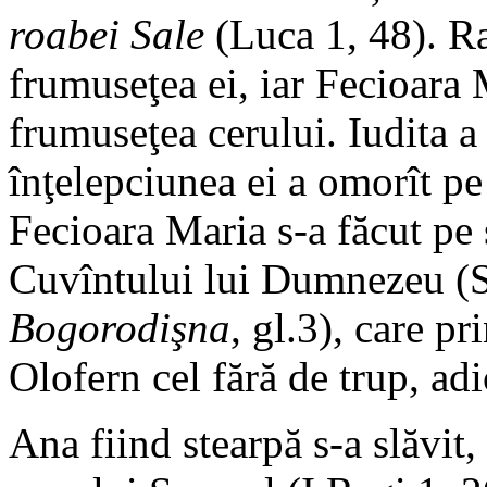
roabei Sale
(Luca 1, 48). Ra
frumuseţea ei, iar Fecioara 
frumuseţea cerului. Iudita a 
înţelepciunea ei a omorît pe
Fecioara Maria s-a făcut pe s
Cuvîntului lui Dumnezeu (S
Bogorodişna
, gl.3), care p
Olofern cel fără de trup, adi
Ana fiind stearpă s-a slăvit