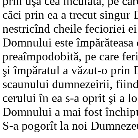
prin uşa cea încuiată, pe ca
căci prin ea a trecut singur
nestricînd cheile fecioriei e
Domnului este împărăteasa c
preaîmpodobită, pe care fer
şi împăratul a văzut-o prin 
scaunului dumnezeirii, fiind
cerului în ea s-a oprit şi a 
Domnului a mai fost închipui
S-a pogorît la noi Dumneze