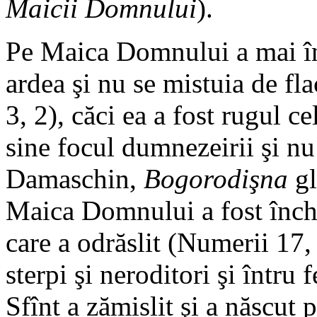
Maicii Domnului
).
Pe Maica Domnului a mai înc
ardea şi nu se mistuia de fl
3, 2), căci ea a fost rugul c
sine focul dumnezeirii şi nu 
Damaschin,
Bogorodişna
gl
Maica Domnului a fost închi
care a odrăslit (Numerii 17, 8
sterpi şi neroditori şi întru
Sfînt a zămislit şi a născut