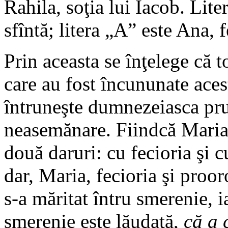
Rahila, soţia lui Iacob. Lite
sfîntă; litera „A” este Ana, 
Prin aceasta se înţelege că t
care au fost încununate acest
întruneşte dumnezeiasca pru
neasemănare. Fiindcă Mariam
două daruri: cu fecioria şi c
dar, Maria, fecioria şi proo
s-a măritat întru smerenie, 
smerenie este lăudată,
că a 