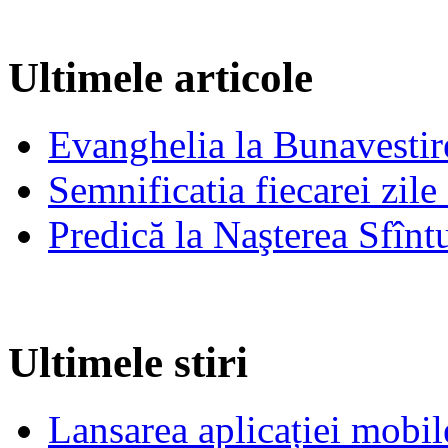
Ultimele articole
Evanghelia la Bunavestire
Semnificatia fiecarei zil
Predică la Naşterea Sfînt
Ultimele stiri
Lansarea aplicației mob