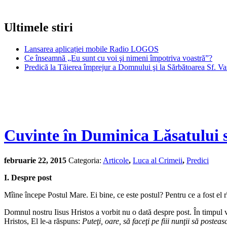
Ultimele stiri
Lansarea aplicației mobile Radio LOGOS
Ce înseamnă „Eu sunt cu voi şi nimeni împotriva voastră”?
Predică la Tăierea împrejur a Domnului şi la Sărbătoarea Sf. Va
Cuvinte în Duminica Lăsatului s
februarie 22, 2015
Categoria:
Articole
,
Luca al Crimeii
,
Predici
I. Despre post
Mîine începe Postul Mare. Ei bine, ce este postul? Pentru ce a fost el r
Domnul nostru Iisus Hristos a vorbit nu o dată despre post. În timpul vie
Hristos, El le-a răspuns:
Puteţi, oare, să faceţi pe fiii nunţii să posteas