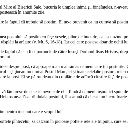
l Mire al Bisericii Sale, bucuria le umplea inima şi, bineînţeles, n-ave
ă postească în anumite zile.
e la faptul că trebuie să postim. El ne-a prevenit ca nu cumva să postim 
mea postului: să postim cu feţe vesele, pline de bucurie, ca ascunzînd p
răsplăti la arătare (v. Mt. 6, 16-18). Iar cei care postesc doar de ochii lu
 de faptul că el a fost poruncit de către Însuşi Domnul Iisus Hristos, dre
ortant.
idee despre post, că aproape n-au mai rămas oameni care ţin posturile. Ce
rul – şi ţineau nu numai Postul Mare, ci şi toate celelalte posturi, miercu
itoare la post. Ei se pătrundeau din copilărie de adîncă cinstire faţă de po
să vă lămuresc de ce este nevoie de el – fiindcă oamenii uşuratici spun 
istos ne-a lăsat rînduiala postului, înseamnă că el este un lucru foarte î
im pentru început care e scopul lui.
ftele pîntecelui, să călcăm în picioare poftele rele ale trupului, care se 