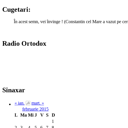
Cugetari:
În acest semn, vei învinge ! (Constantin cel Mare a vazut pe cer 
Radio Ortodox
Sinaxar
« ian.
mart. »
februarie 2015
L
Ma
Mi
J
V
S
D
1
2
3
4
5
6
7
8