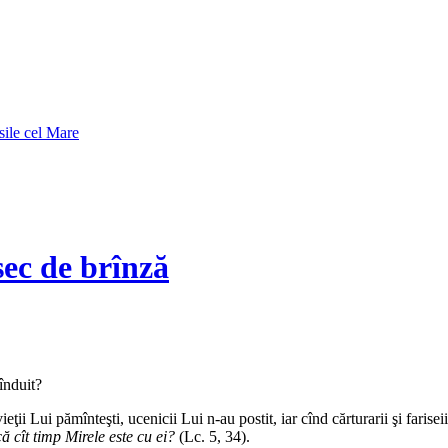
sile cel Mare
ec de brînză
înduit?
ţii Lui pămînteşti, ucenicii Lui n-au postit, iar cînd cărturarii şi farise
că cît timp Mirele este cu ei?
(Lc. 5, 34).