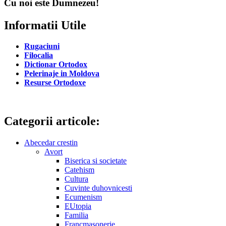
Cu noi este Dumnezeu!
Informatii Utile
Rugaciuni
Filocalia
Dictionar Ortodox
Pelerinaje in Moldova
Resurse Ortodoxe
Categorii articole:
Abecedar crestin
Avort
Biserica si societate
Catehism
Cultura
Cuvinte duhovnicesti
Ecumenism
EUtopia
Familia
Francmasonerie