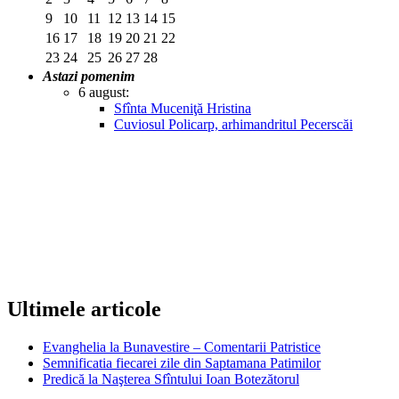
9
10
11
12
13
14
15
16
17
18
19
20
21
22
23
24
25
26
27
28
Astazi pomenim
6 august:
Sfînta Muceniţă Hristina
Cuviosul Policarp, arhimandritul Pecerscăi
Ultimele articole
Evanghelia la Bunavestire – Comentarii Patristice
Semnificatia fiecarei zile din Saptamana Patimilor
Predică la Naşterea Sfîntului Ioan Botezătorul