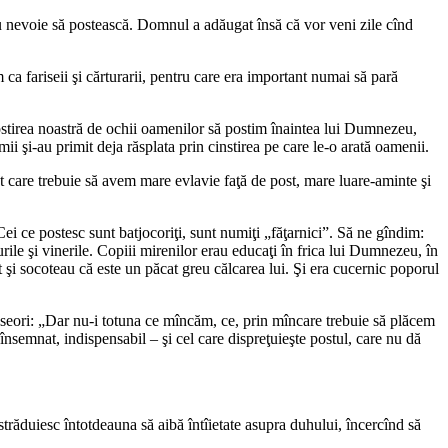
au nevoie să postească. Domnul a adăugat însă că vor veni zile cînd
ca fariseii şi cărturarii, pentru care era important numai să pară
ostirea noastră de ochii oamenilor să postim înaintea lui Dumnezeu,
mii şi-au primit deja răsplata prin cinstirea pe care le-o arată oamenii.
pt care trebuie să avem mare evlavie faţă de post, mare luare-aminte şi
i ce postesc sunt batjocoriţi, sunt numiţi „făţarnici”. Să ne gîndim:
rile şi vinerile. Copiii mirenilor erau educaţi în frica lui Dumnezeu, în
st şi socoteau că este un păcat greu călcarea lui. Şi era cucernic poporul
deseori: „Dar nu-i totuna ce mîncăm, ce, prin mîncare trebuie să plăcem
nsemnat, indispensabil – şi cel care dispreţuieşte postul, care nu dă
străduiesc întotdeauna să aibă întîietate asupra duhului, încercînd să