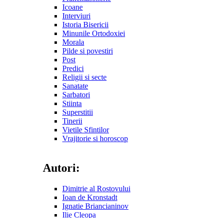
Icoane
Interviuri
Istoria Bisericii
Minunile Ortodoxiei
Morala
Pilde si povestiri
Post
Predici
Religii si secte
Sanatate
Sarbatori
Stiinta
Superstitii
Tinerii
Vietile Sfintilor
Vrajitorie si horoscop
Autori:
Dimitrie al Rostovului
Ioan de Kronstadt
Ignatie Briancianinov
Ilie Cleopa