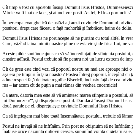
Cît timp a fost cu apostolii însuşi Domnul Iisus Hristos, Dumnezeiescu
Mirele va fi luat de la ei, şi atunci vor posti. Astfel, El le-a poruncit s
În pericopa evanghelică de astăzi aţi auzit cuvintele Domnului privitoar
postitori, drept care făceau o faţă mohorîtă şi îmbrăcau haine de doliu.
Domnul Iisus Hristos ne porunceşte să ne purtăm cu totul altfel în vre
Care, văzînd taina inimii noastre pline de evlavie şi de frica Lui, ne va 
Aceste pilde sunt îndeajuns ca să vă încredinţaţi de sfinţenia postului,
cinstire adîncă. Postul trebuie să fie pentru noi un lucru extrem de imp
Cît de greu este cînd vezi că poporul nostru nu mai are aproape nici o 
aşa era pe timpuri în ţara noastră? Postea întreg poporul, începînd cu ţa
adînc respect faţă de toate regulile Bisericii, inclusiv faţă de cea priv
rus – iar acum cît de puţin a mai rămas din vechea cucernicie!
Ca atare, datoria mea este să vă amintesc marea sfinţenie a postului, 
lui Dumnezeu?”, şi dispreţuiesc postul. Dar dacă însuşi Domnul Iisus Hr
două parale pe el, dispreţuieşte cuvintele Domnului Iisus Hristos.
Ca să înţelegem mai bine toată însemnătatea postului, trebuie să lămur
Postul ne învaţă să ne înfrînăm. Prin post ne obişnuim să ne înfrînăm po
înăbuşe orice năzuinţă duhovnicească, supunînd voinţa cugetării sale.