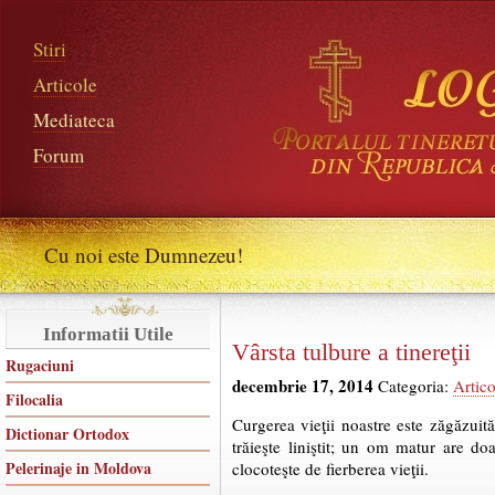
Stiri
Articole
Mediateca
Forum
Cu noi este Dumnezeu!
Informatii Utile
Vârsta tulbure a tinereţii
Rugaciuni
decembrie 17, 2014
Categoria:
Artico
Filocalia
Curgerea vieţii noastre este zăgăzuită
Dictionar Ortodox
trăieşte liniştit; un om matur are do
Pelerinaje in Moldova
clocoteşte de fierberea vieţii.