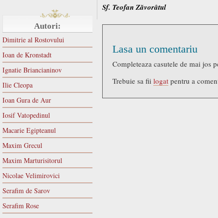
Sf. Teofan Zăvorâtul
Autori:
Dimitrie al Rostovului
Lasa un comentariu
Ioan de Kronstadt
Completeaza casutele de mai jos p
Ignatie Briancianinov
Trebuie sa fii
logat
pentru a comen
Ilie Cleopa
Ioan Gura de Aur
Iosif Vatopedinul
Macarie Egipteanul
Maxim Grecul
Maxim Marturisitorul
Nicolae Velimirovici
Serafim de Sarov
Serafim Rose