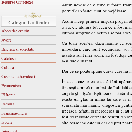
Resurse Ortodoxe
Avem nevoie de o temelie foarte trainic
pornirilor vârstei sunt primejdioase.
Acum încep primele mişcări proprii ale 
Categorii articole:
o au, ele alungă tot ceea ce a fost ma
Abecedar crestin
Numai simţirile de acum i se par adevăr
Avort
Cu toate acestea, dacă înainte ca aces
imbolduri, care sunt secundare, vor f
Biserica si societate
acestea sunt mai vechi, au fost deja gu
Catehism
a-şi ţine cuvântul.
Cultura
Dar ce se poate spune cuiva care nu nu
Cuvinte duhovnicesti
În acest caz, e ca o casă fără apărare
Ecumenism
tinereşti aruncă o umbră de îndoială as
cugete şi mişcări ispititoare – tânărul 
EUtopia
exista un glas în inima lui care să î
Familia
semănată mai înainte dragostea pentru 
lipească. Sfatul şi încrederea în el au
Francmasonerie
fost doar lăsate deoparte pentru o vrem
Icoane
alte persoane este un dar de preţ pentru
Interviuri