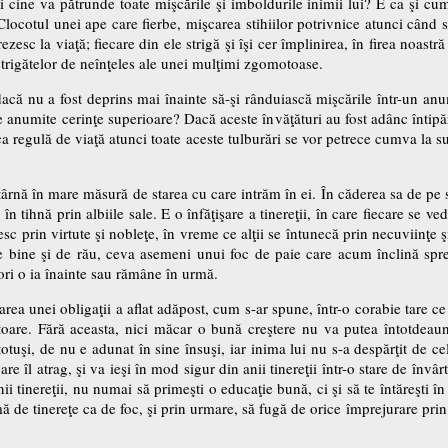
şi cine va pătrunde toate mişcările şi imboldurile inimii lui? E ca şi cum
locotul unei ape care fierbe, mişcarea stihiilor potrivnice atunci când
 trezesc la viaţă; fiecare din ele strigă şi îşi cer împlinirea, în firea noas
trigătelor de neînţeles ale unei mulţimi zgomotoase.
acă nu a fost deprins mai înainte să-şi rânduiască mişcările într-un anume
e anumite cerinţe superioare? Dacă aceste învăţături au fost adânc întipăr
a regulă de viaţă atunci toate aceste tulburări se vor petrece cumva la supr
i atârnă în mare măsură de starea cu care intrăm în ei. În căderea sa de p
n tihnă prin albiile sale. E o înfăţişare a tinereţii, în care fiecare se 
sc prin virtute şi nobleţe, în vreme ce alţii se întunecă prin necuviinţe şi 
de bine şi de rău, ceva asemeni unui foc de paie care acum înclină spr
ori o ia înainte sau rămâne în urmă.
area unei obligaţii a aflat adăpost, cum s-ar spune, într-o corabie tare c
vâltoare. Fără aceasta, nici măcar o bună creştere nu va putea întotdea
totuşi, de nu e adunat în sine însuşi, iar inima lui nu s-a despărţit de ce
e îl atrag, şi va ieşi în mod sigur din anii tinereţii într-o stare de învârt
ii tinereţii, nu numai să primeşti o educaţie bună, ci şi să te întăreşti în
mă de tinereţe ca de foc, şi prin urmare, să fugă de orice împrejurare prin