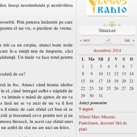
lor, înseşi neorânduiala şi nestăvilirea
eosebit. Prin puterea înrâuririi pe care
 pentru el un vis, o pierdere de vreme.
Sinaxar
« nov.
ian. »
 trăi ca un creştin, atunci toate noile
decembrie 2014
care le-a simţit mai de timpuriu, căci
ăgăduinţă. Un tânăr va face totul pentru
L
Ma
Mi
J
V
S
D
1
2
3
4
5
6
7
reodată de ea?
8
9
10
11
12
13
14
15
16
17
18
19
20
21
rsă în foc. Atunci când tirania ideilor
22
23
24
25
26
27
28
în el, când întregul suflet e năpădit de
29
30
31
 îi va întinde o mână de ajutor, de nu va
as însă nu se va auzi de nu va fi fost
Astazi pomenim
a fi nimic de care sfatul cel bun să se
9 august:
există şi înseamnă ceva pentru noi şi au
Sfîntul Mare Mucenic
terea firească, în acest caz sfatul unei
Pantelimon, doctorul fără de
un astfel de sfat nu are nici un folos.
plată