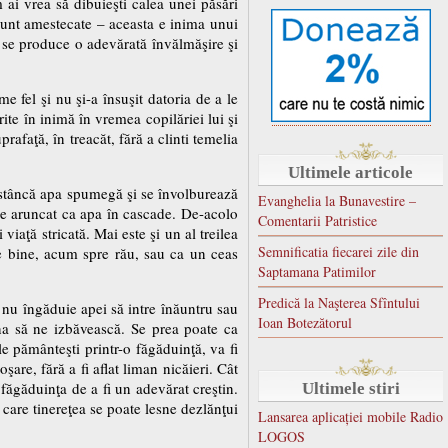
 ai vrea să dibuieşti calea unei păsări
 sunt amestecate – aceasta e inima unui
tră se produce o adevărată învălmăşire şi
 fel şi nu şi-a însuşit datoria de a le
ite în inimă în vremea copilăriei lui şi
afaţă, în treacăt, fără a clinti temelia
Ultimele articole
e stâncă apa spumegă şi se învolburează
Evanghelia la Bunavestire –
vede aruncat ca apa în cascade. De-acolo
Comentarii Patristice
viaţă stricată. Mai este şi un al treilea
Semnificatia fiecarei zile din
e bine, acum spre rău, sau ca un ceas
Saptamana Patimilor
Predică la Naşterea Sfîntului
e nu îngăduie apei să intre înăuntru sau
Ioan Botezătorul
una să ne izbăvească. Se prea poate ca
le pământeşti printr-o făgăduinţă, va fi
oşare, fără a fi aflat liman nicăieri. Cât
 făgăduinţa de a fi un adevărat creştin.
Ultimele stiri
 care tinereţea se poate lesne dezlănţui
Lansarea aplicației mobile Radio
LOGOS