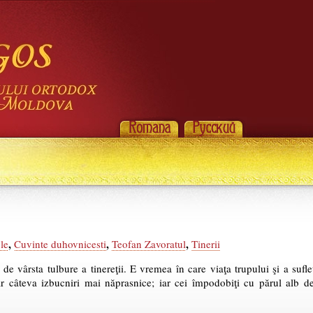
,
,
,
le
Cuvinte duhovnicesti
Teofan Zavoratul
Tinerii
 de vârsta tulbure a tinereţii. E vremea în care viaţa trupului şi a sufle
ar câteva izbucniri mai năprasnice; iar cei împodobiţi cu părul alb d