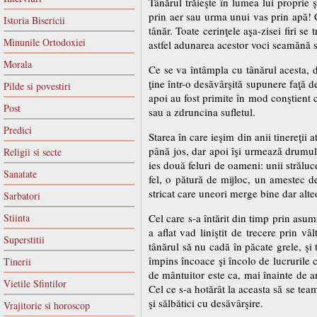
Tânărul trăieşte în lumea lui proprie 
prin aer sau urma unui vas prin apă! C
Istoria Bisericii
tânăr. Toate cerinţele aşa-zisei firi se
Minunile Ortodoxiei
astfel adunarea acestor voci seamănă s
Morala
Ce se va întâmpla cu tânărul acesta, d
ţine într-o desăvârşită supunere faţă d
Pilde si povestiri
apoi au fost primite în mod conştient c
Post
sau a zdruncina sufletul.
Predici
Starea în care ieşim din anii tinereţi
până jos, dar apoi îşi urmează drumul î
Religii si secte
ies două feluri de oameni: unii străluce
Sanatate
fel, o pătură de mijloc, un amestec 
stricat care uneori merge bine dar alte
Sarbatori
Stiinta
Cel care s-a întărit din timp prin asum
a aflat vad liniştit de trecere prin 
Superstitii
tânărul să nu cadă în păcate grele, şi 
împins încoace şi încolo de lucrurile car
Tinerii
de mântuitor este ca, mai înainte de an
Vietile Sfintilor
Cel ce s-a hotărât la aceasta să se tea
şi sălbătici cu desăvârşire.
Vrajitorie si horoscop