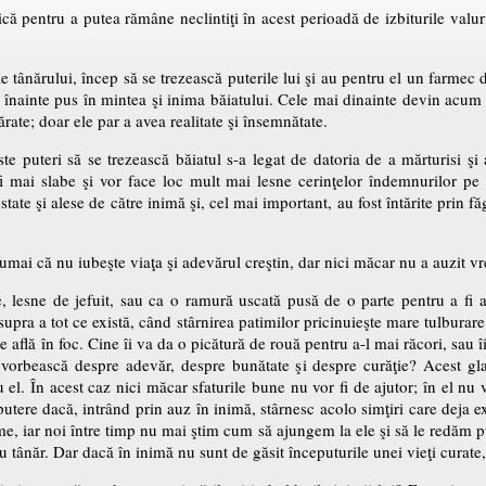
ă pentru a putea rămâne neclintiţi în acest perioadă de izbiturile valuri
tânărului, încep să se trezească puterile lui şi au pentru el un farmec d
i înainte pus în mintea şi inima băiatului. Cele mai dinainte devin acum
ate; doar ele par a avea realitate şi însemnătate.
te puteri să se trezească băiatul s-a legat de datoria de a mărturisi şi a
i mai slabe şi vor face loc mult mai lesne cerinţelor îndemnurilor pe 
state şi alese de către inimă şi, cel mai important, au fost întărite prin f
mai că nu iubeşte viaţa şi adevărul creştin, dar nici măcar nu a auzit v
, lesne de jefuit, sau ca o ramură uscată pusă de o parte pentru a fi a
upra a tot ce există, când stârnirea patimilor pricinuieşte mare tulburare 
se află în foc. Cine îi va da o picătură de rouă pentru a-l mai răcori, sau
i vorbească despre adevăr, despre bunătate şi despre curăţie? Acest gl
el. În acest caz nici măcar sfaturile bune nu vor fi de ajutor; în el nu v
 putere dacă, intrând prin auz în inimă, stârnesc acolo simţiri care deja 
e, iar noi între timp nu mai ştim cum să ajungem la ele şi să le redăm pu
 tânăr. Dar dacă în inimă nu sunt de găsit începuturile unei vieţi curate, 