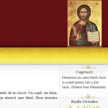
Cugetari:
Dumnezeu nu cauta binele facut,
ci scopul pentru care a fost
facut. (Sfântul Ioan Damaschin)
tului dă în clocot. Un copil, un băiat,
eja alunecă spre tihnă. Doar tinereţea
Radio Ortodox