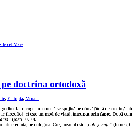
sile cel Mare
 pe doctrina ortodoxă
ate
,
EUtopia
,
Morala
 gîndim. Iar o cugetare corectă se sprijină pe o învăţătură de credinţă ad
ie filozofică, ci este
un mod de viaţă, întrupat prin fapte
. După cum î
 aibă”
(Ioan 10,10).
tură de credinţă, pe o dogmă. Creştinismul este
„duh şi viaţă”
(Ioan 6, 63