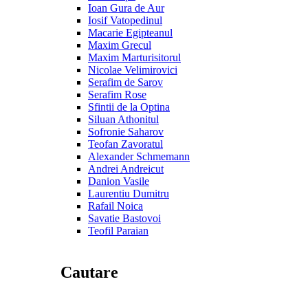
Ioan Gura de Aur
Iosif Vatopedinul
Macarie Egipteanul
Maxim Grecul
Maxim Marturisitorul
Nicolae Velimirovici
Serafim de Sarov
Serafim Rose
Sfintii de la Optina
Siluan Athonitul
Sofronie Saharov
Teofan Zavoratul
Alexander Schmemann
Andrei Andreicut
Danion Vasile
Laurentiu Dumitru
Rafail Noica
Savatie Bastovoi
Teofil Paraian
Cautare