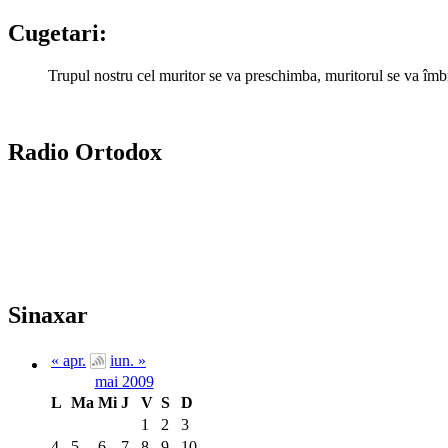
Cugetari:
Trupul nostru cel muritor se va preschimba, muritorul se va îmbra
Radio Ortodox
Sinaxar
« apr.
iun. »
mai 2009
L
Ma
Mi
J
V
S
D
1
2
3
4
5
6
7
8
9
10