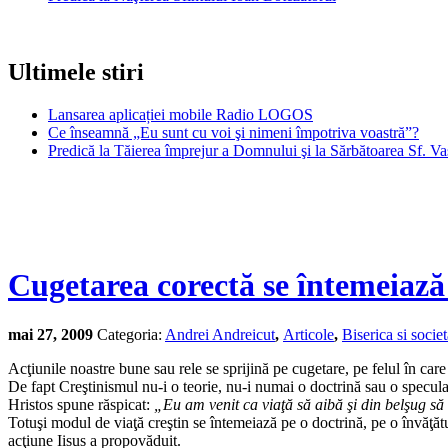
Ultimele stiri
Lansarea aplicației mobile Radio LOGOS
Ce înseamnă „Eu sunt cu voi şi nimeni împotriva voastră”?
Predică la Tăierea împrejur a Domnului şi la Sărbătoarea Sf. Va
Cugetarea corectă se întemeiază
mai 27, 2009
Categoria:
Andrei Andreicut
,
Articole
,
Biserica si societ
Acţiunile noastre bune sau rele se sprijină pe cugetare, pe felul în care
De fapt Creştinismul nu-i o teorie, nu-i numai o doctrină sau o speculaţ
Hristos spune răspicat:
„Eu am venit ca viaţă să aibă şi din belşug să
Totuşi modul de viaţă creştin se întemeiază pe o doctrină, pe o învăţă
acţiune Iisus a propovăduit.