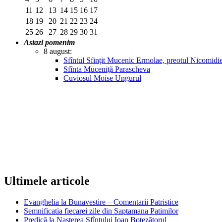
11
12
13
14
15
16
17
18
19
20
21
22
23
24
25
26
27
28
29
30
31
Astazi pomenim
8 august:
Sfîntul Sfinţit Mucenic Ermolae, preotul Nicomidie
Sfînta Muceniţă Parascheva
Cuviosul Moise Ungurul
Ultimele articole
Evanghelia la Bunavestire – Comentarii Patristice
Semnificatia fiecarei zile din Saptamana Patimilor
Predică la Naşterea Sfîntului Ioan Botezătorul