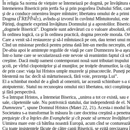
În religia Sa norma de vieţuire se întemeiază pe dogmă, pe învăţătura de
întemeierea Bisericii prin jertfa Sa şi prin pogorîrea Duhului Sfînt, car
şi de a conduce omenirea înspre mîntuire; libertatea omului de a primi în
Dogma (
Î´ÏŒÎ³Î¼Î±
), avîndu-şi izvorul în cuvîntul Mîntuitorului, est
Părinţi, dogmele exprimă învăţătura Domnului şi a apostolilor. Biseric
„dogmele Bisericii”. Dogmele sunt adevăruri cu o valoare absolută, ele
În ordinea logică, ca şi în ordinea practică, dogma precede morala. O
Care a venit să-l restaureze şi să-l mîntuiască pe om, dau temei unui m
Cînd un misionar predică pentru prima dată într-un mediu necreştin, e
De-abia apoi le aminteşte regulile de viaţă pe care Dumnezeu le-a aşeza
Într-o lume care se secularizează este nevoie să reamintim faptul că sc
creştine. Dacă mulţi oameni contemporani nouă sunt tributari trupului şi 
şcoli, pe vîrful clopotniţelor şi al munţilor, pe troiţele drumurilor, la 
de prin case: viaţa lui Hristos umple muzeele şi pinacotecile. Puneţi pe f
blestemă nu fac decît să mărturisească, fără voie, prezenţa Lui”.
El a schimbat modul de a gîndi al omenirii, iar această schimbare s-a răs
atotputernic. Statul nu recunoştea omului nici libertatea, nici conştiinţa
şi fără perspectivă.
S-a întrupat Hristos, a întemeiat Biserica, „unirea a tot ce există, sau e
sale, căpeteniile sale. Nu potrivnică statului, dar independentă de el. 
Dumnezeu”
, spune Domnul Hristos (Matei 22, 21). Acesta-i modul în c
Societatea s-a transformat în măsura în care doctrina creştină a penetra
preţuieşte cît a înţeles din Evanghelie şi cît poate să urmeze învăţăturii
Uimirea mare este că bătrîna noastră Europă, acum cînd se conturează ca
Cu toate insistenţele făcute de către capii Bisericii, se ezită precizarea