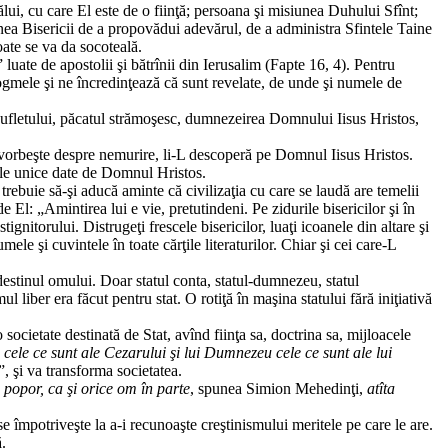
lui, cu care El este de o fiinţă; persoana şi misiunea Duhului Sfînt;
nea Bisericii de a propovădui adevărul, de a administra Sfintele Taine
oate se va da socoteală.
 luate de apostolii şi bătrînii din Ierusalim (Fapte 16, 4). Pentru
ogmele şi ne încredinţează că sunt revelate, de unde şi numele de
sufletului, păcatul strămoşesc, dumnezeirea Domnului Iisus Hristos,
 vorbeşte despre nemurire, li-L descoperă pe Domnul Iisus Hristos.
tele unice date de Domnul Hristos.
rebuie să-şi aducă aminte că civilizaţia cu care se laudă are temelii
 El: „Amintirea lui e vie, pretutindeni. Pe zidurile bisericilor şi în
gnitorului. Distrugeţi frescele bisericilor, luaţi icoanele din altare şi
ele şi cuvintele în toate cărţile literaturilor. Chiar şi cei care-L
 destinul omului. Doar statul conta, statul-dumnezeu, statul
 liber era făcut pentru stat. O rotiţă în maşina statului fără iniţiativă
 societate destinată de Stat, avînd fiinţa sa, doctrina sa, mijloacele
cele ce sunt ale Cezarului şi lui Dumnezeu cele ce sunt ale lui
, şi va transforma societatea.
popor, ca şi orice om în parte
, spunea Simion Mehedinţi,
atîta
 împotriveşte la a-i recunoaşte creştinismului meritele pe care le are.
ă.