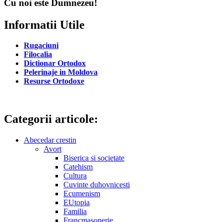
Cu noi este Dumnezeu!
Informatii Utile
Rugaciuni
Filocalia
Dictionar Ortodox
Pelerinaje in Moldova
Resurse Ortodoxe
Categorii articole:
Abecedar crestin
Avort
Biserica si societate
Catehism
Cultura
Cuvinte duhovnicesti
Ecumenism
EUtopia
Familia
Francmasonerie