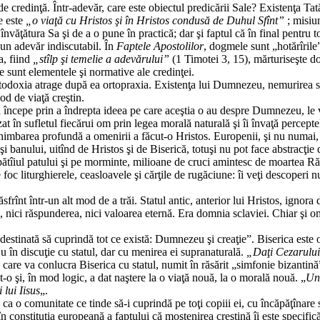
 credinţă. Într-adevăr, care este obiectul predicării Sale? Existenţa Tată
e este
„o viaţă cu Hristos şi în Hristos condusă de Duhul Sfînt”
; misiu
văţătura Sa şi de a o pune în practică; dar şi faptul că în final pentru t
e un adevăr indiscutabil. În
Faptele Apostolilor
, dogmele sunt „hotărîrile”
a, fiind
„stîlp şi temelie a adevărului”
(1 Timotei 3, 15), mărturiseşte d
 sunt elementele şi normative ale credinţei.
rtodoxia atrage după ea ortopraxia. Existenţa lui Dumnezeu, nemurirea 
od de viaţă creştin.
l începe prin a îndrepta ideea pe care aceştia o au despre Dumnezeu, le
t în sufletul fiecărui om prin legea morală naturală şi îi învaţă percep
himbarea profundă a omenirii a făcut-o Hristos. Europenii, şi nu numai, t
banului, uitînd de Hristos şi de Biserică, totuşi nu pot face abstracţie de
căpătîiul patului şi pe morminte, milioane de cruci amintesc de moartea Răsti
oc liturghierele, ceasloavele şi cărţile de rugăciune: îi veţi descoperi num
frînt într-un alt mod de a trăi. Statul antic, anterior lui Hristos, ignora
, nici răspunderea, nici valoarea eternă. Era domnia sclaviei. Chiar şi omul
 destinată să cuprindă tot ce există: Dumnezeu şi creaţie”. Biserica este o
Nu în discuţie cu statul, dar cu menirea ei supranaturală.
„Daţi Cezarului 
are va conlucra Biserica cu statul, numit în răsărit „simfonie bizantină”
t-o şi, în mod logic, a dat naştere la o viaţă nouă, la o morală nouă. „
Un 
 lui Iisus
„.
 o comunitate ce tinde să-i cuprindă pe toţi copiii ei, cu încăpăţînare se
 în constituţia europeană a faptului că moştenirea creştină îi este specific