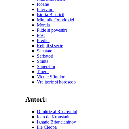
Icoane
Interviuri
Istoria Bisericii
Minunile Ortodoxiei
Morala
Pilde si povestiri
Post
Predici
Religii si secte
Sanatate
Sarbatori
Stiinta
Superstitii
Tinerii
Vietile Sfintilor
Vrajitorie si horoscop
Autori:
Dimitrie al Rostovului
Ioan de Kronstadt
Ignatie Briancianinov
Ilie Cleopa