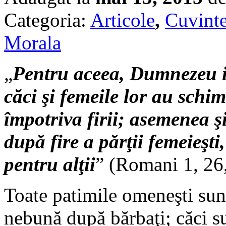
Categoria:
Articole
,
Cuvinte
Morala
„
Pentru aceea, Dumnezeu i
căci şi femeile lor au schi
împotriva firii; asemenea ş
după fire a părţii femeieşti
pentru alţii
” (Romani 1, 26,
Toate patimile omeneşti sunt
nebună după bărbaţi; căci su