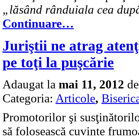
„lăsând rânduiala cea după 
Continuare…
Juriştii ne atrag aten
pe toţi la puşcărie
Adaugat la
mai 11, 2012
de
Categoria:
Articole
,
Biserica
Promotorilor şi susţinătoril
să folosească cuvinte frumoa