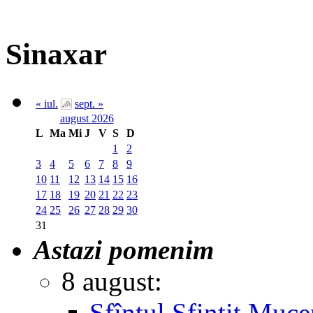
Sinaxar
« iul.
sept. »
august 2026
L
Ma
Mi
J
V
S
D
1
2
3
4
5
6
7
8
9
10
11
12
13
14
15
16
17
18
19
20
21
22
23
24
25
26
27
28
29
30
31
Astazi pomenim
8 august:
Sfîntul Sfinţit Muc