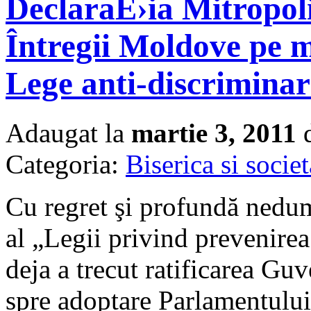
DeclaraÈ›ia Mitropol
Întregii Moldove pe m
Lege anti-discrimina
Adaugat la
martie 3, 2011
d
Categoria:
Biserica si societ
Cu regret şi profundă nedum
al „Legii privind prevenirea
deja a trecut ratificarea Guv
spre adoptare Parlamentulu