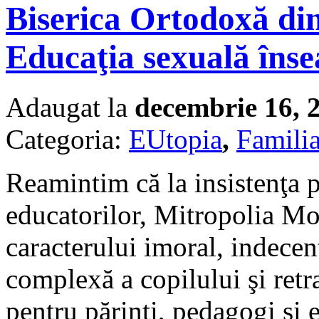
Biserica Ortodoxă di
Educaţia sexuală înse
Adaugat la
decembrie 16, 
Categoria:
EUtopia
,
Famili
Reamintim că la insistenţa p
educatorilor, Mitropolia Mo
caracterului imoral, indecen
complexă a copilului şi retr
pentru părinţi, pedagogi şi 