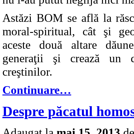
Astăzi BOM se află la răsc
moral-spiritual, cât şi ge
aceste două altare dăunea
generaţii şi crează un d
creştinilor.
Continuare…
Despre păcatul homose
Adaugat la
mai 15, 2013
de