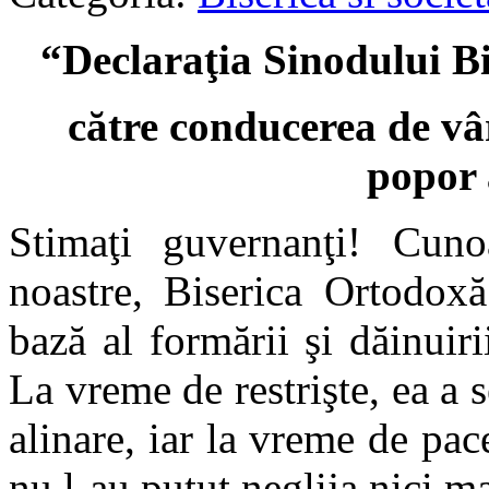
“Declaraţia Sinodului B
către conducerea de vâr
popor 
Stimaţi guvernanţi! Cuno
noastre, Biserica Ortodoxă
bază al formării şi dăinuiri
La vreme de restrişte, ea a 
alinare, iar la vreme de pac
nu l-au putut neglija nici ma