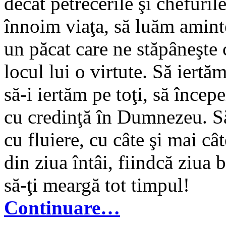
decât petrecerile şi chefuril
înnoim viaţa, să luăm aminte
un păcat care ne stăpâneşte 
locul lui o virtute. Să iertă
să-i iertăm pe toţi, să înce
cu credinţă în Dumnezeu. Să
cu fluiere, cu câte şi mai câ
din ziua întâi, fiindcă ziua 
să-ţi meargă tot timpul!
Continuare…