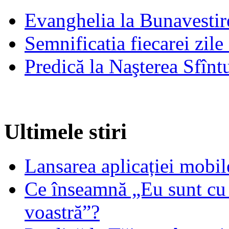
Evanghelia la Bunavestire
Semnificatia fiecarei zil
Predică la Naşterea Sfînt
Ultimele stiri
Lansarea aplicației mob
Ce înseamnă „Eu sunt cu 
voastră”?