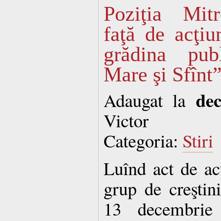
Poziţia Mit
faţă de acţiu
grădina pub
Mare şi Sfînt
de
Adaugat la
Victor
Categoria:
Stiri
Luînd act de acţ
grup de creştin
13 decembrie 