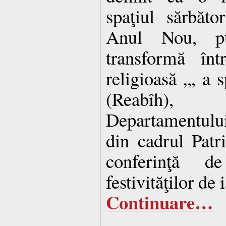
spaţiul sărbător
Anul Nou, pu
transformă înt
religioasă „, a 
(Reabîh), V
Departamentulu
din cadrul Patri
conferinţă 
festivităţilor de
Continuare…