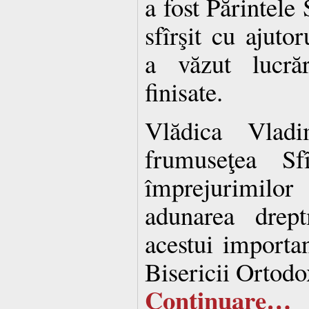
a fost Părintele 
sfîrşit cu ajut
a văzut lucrăr
finisate.
Vlădica Vladi
frumuseţea Sf
împrejurimilor
adunarea drept
acestui importa
Bisericii Ortod
Continuare…