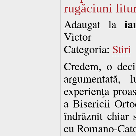
rugăciuni lit
ia
Adaugat la
Victor
Categoria:
Stiri
Credem, o deci
argumentată, l
experienţa proas
a Bisericii Ort
îndrăznit chiar 
cu Romano-Catol