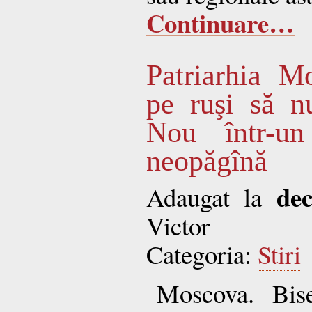
Continuare…
Patriarhia M
pe ruşi să n
Nou într-un
neopăgînă
de
Adaugat la
Victor
Categoria:
Stiri
Moscova. Bis