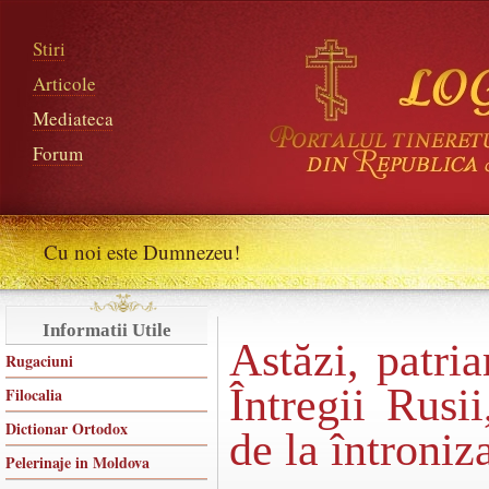
Stiri
Articole
Mediateca
Forum
Cu noi este Dumnezeu!
Informatii Utile
Astăzi, patri
Rugaciuni
Întregii Rusi
Filocalia
Dictionar Ortodox
de la întroniz
Pelerinaje in Moldova