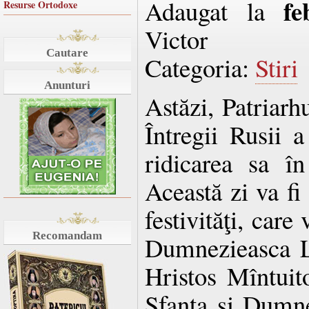
fe
Adaugat la
Resurse Ortodoxe
Victor
Cautare
Categoria:
Stiri
Anunturi
Astăzi, Patriarh
Întregii Rusii 
ridicarea sa în
Această zi va f
festivităţi, care
Recomandam
Dumnezieasca Li
Hristos Mîntui
Sfanta şi Dumne