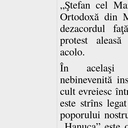
„Ştefan cel Mar
Ortodoxă din M
dezacordul faţ
protest aleasă
acolo.
În acelaşi 
nebinevenită in
cult evreiesc înt
este strîns legat
poporului nostr
„Hanuca” este o