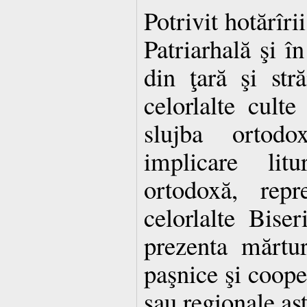
Potrivit hotărîri
Patriarhală şi în
din ţară şi stră
celorlalte culte
slujba ortodo
implicare lit
ortodoxă, repre
celorlalte Biser
prezenta mărtur
paşnice şi coope
sau regionale ast