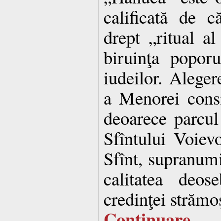
calificată de c
drept „ritual al 
biruinţa popor
iudeilor. Aleger
a Menorei consi
deoarece parcul
Sfîntului Voiev
Sfînt, supranumi
calitatea deos
credinţei strămoş
Continuare…