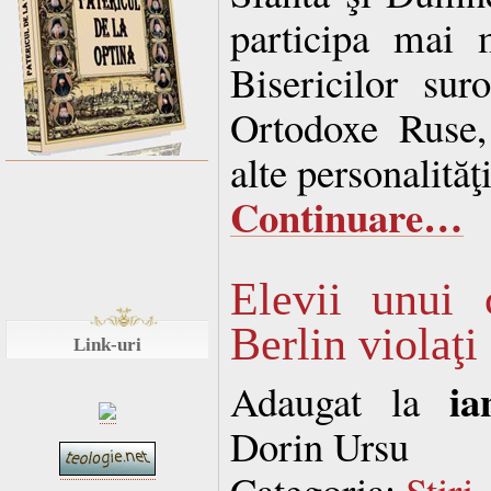
participa mai m
Bisericilor suro
Ortodoxe Ruse,
alte personalităţ
Continuare…
Elevii unui 
Berlin violaţi
Link-uri
ia
Adaugat la
Dorin Ursu
Categoria:
Stiri