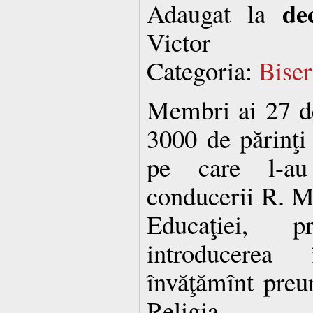
de
Adaugat la
Victor
Categoria:
Biser
Membri ai 27 de 
3000 de părinţ
pe care l-au 
conducerii R. M
Educaţiei, p
introducere
învăţămînt preun
Religia.