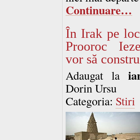
Continuare…
În Irak pe lo
Prooroc Iez
vor să constr
ia
Adaugat la
Dorin Ursu
Categoria:
Stiri