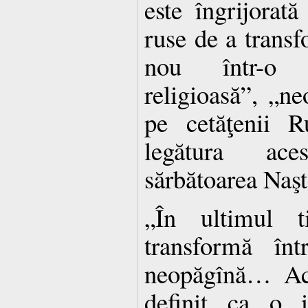
este îngrijorată
ruse de a trans
nou într-o s
religioasă”, „n
pe cetăţenii R
legătura ace
sărbătoarea Naşte
„În ultimul
transformă înt
neopăgînă… Ace
definit ca o i