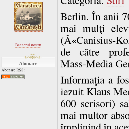
Berlin. În anii 7
mai mulţi elevi
(Â«Canisius-Kol
Bannerul nostru
de către profe
Mass-Media Ge
Abonare
Abonare RSS:
Informaţia a fos
iezuit Klaus Mert
600 scrisori) sa
mai multor absol
împlinind în acei