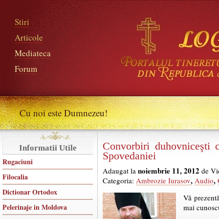
Stiri
Articole
Mediateca
Forum
Cu noi este Dumnezeu!
Convorbiri duhovniceşti 
Informatii Utile
Spovedaniei
Rugaciuni
noiembrie 11, 2012
Adaugat la
de Vi
Filocalia
,
,
Categoria:
Ambrozie Iurasov
Audio
Dictionar Ortodox
Vă prezentă
Pelerinaje in Moldova
mai cunoscu