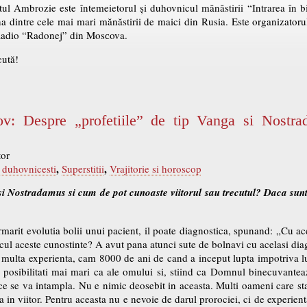
ul Ambrozie este întemeietorul și duhovnicul mănăstirii “Intrarea în 
a dintre cele mai mari mănăstirii de maici din Rusia. Este organizatoru
Radio “Radonej” din Mosсova.
cută!
sov: Despre „profetiile” de tip Vanga si Nostr
tor
,
,
 duhovnicesti
Superstitii
Vrajitorie si horoscop
 Nostradamus si cum de pot cunoaste viitorul sau trecutul? Daca sunt
marit evolutia bolii unui pacient, il poate diagnostica, spunand: „Cu ace
l aceste cunostinte? A avut pana atunci sute de bolnavi cu acelasi diagno
i multa experienta, cam 8000 de ani de cand a inceput lupta impotriva
u posibilitati mai mari ca ale omului si, stiind ca Domnul binecuvantea
e ce se va intampla. Nu e nimic deosebit in aceasta. Multi oameni care s
a in viitor. Pentru aceasta nu e nevoie de darul prorociei, ci de experie