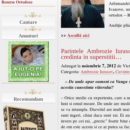
Resurse Ortodoxe
Arhimandrit
Ivanovo, un
ortodox – 
Cautare
Audiţie plă
>>
Ascultă aici
Anunturi
Parintele Ambrozie Iura
credinta in superstitii…
noiembrie 7, 2012
Adaugat la
de Vic
,
Categoria:
Ambrozie Iurasov
Cuvinte
– De unde apar oameni ca Vanga si
acestia cunostinta viitorului?
– Orice medic cu experienta, care a ur
Recomandam
luni si omul moare. De unde are medicu
se va intampla. Diavolul are mult ma
sunt ingeri, chiar daca sunt rai. Ei a
invers pe cei rai, „prezic” foarte bin
de om este acesta si ce ar putea sa fac