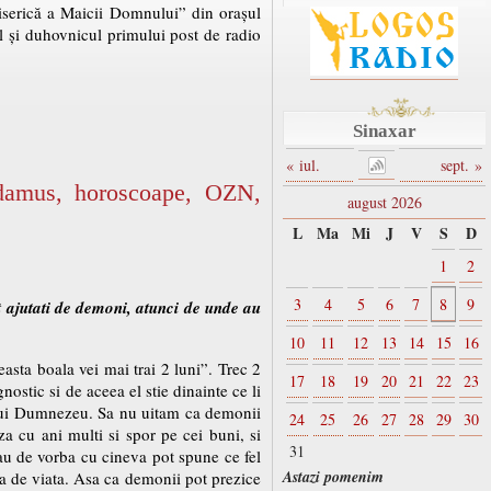
biserică a Maicii Domnului” din orașul
l și duhovnicul primului post de radio
Sinaxar
« iul.
sept. »
adamus, horoscoape, OZN,
august 2026
L
Ma
Mi
J
V
S
D
1
2
3
4
5
6
7
8
9
 ajutati de demoni, atunci de unde au
10
11
12
13
14
15
16
asta boala vei mai trai 2 luni”. Trec 2
17
18
19
20
21
22
23
stic si de aceea el stie dinainte ce li
 lui Dumnezeu. Sa nu uitam ca demonii
24
25
26
27
28
29
30
za cu ani multi si spor pe cei buni, si
31
tau de vorba cu cineva pot spune ce fel
Astazi pomenim
nta de viata. Asa ca demonii pot prezice