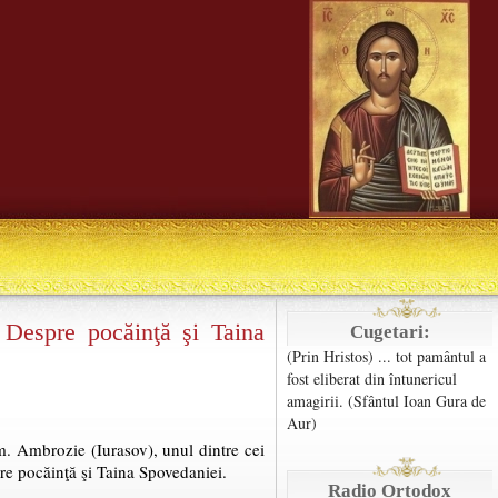
 Despre pocăinţă şi Taina
Cugetari:
(Prin Hristos) ... tot pamântul a
fost eliberat din întunericul
amagirii. (Sfântul Ioan Gura de
Aur)
m. Ambrozie (Iurasov), unul dintre cei
re pocăinţă şi Taina Spovedaniei.
Radio Ortodox