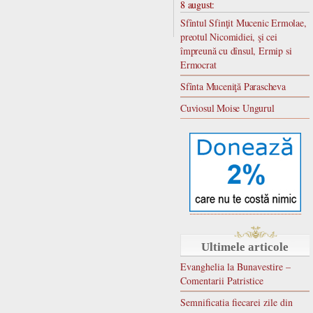
8 august:
Sfîntul Sfinţit Mucenic Ermolae,
preotul Nicomidiei, şi cei
împreună cu dînsul, Ermip si
Ermocrat
Sfînta Muceniţă Parascheva
Cuviosul Moise Ungurul
Ultimele articole
Evanghelia la Bunavestire –
Comentarii Patristice
Semnificatia fiecarei zile din