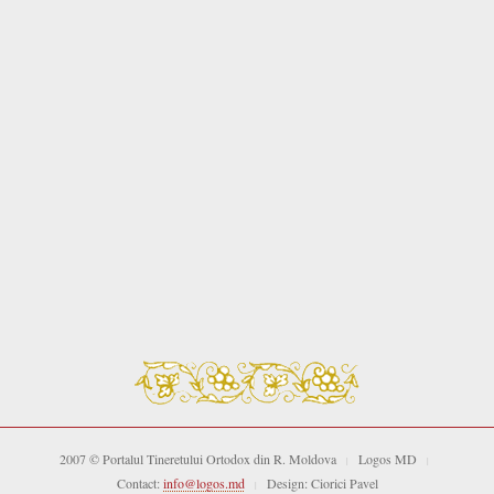
2007 © Portalul Tineretului Ortodox din R. Moldova
Logos MD
|
|
Contact:
info@logos.md
Design: Ciorici Pavel
|