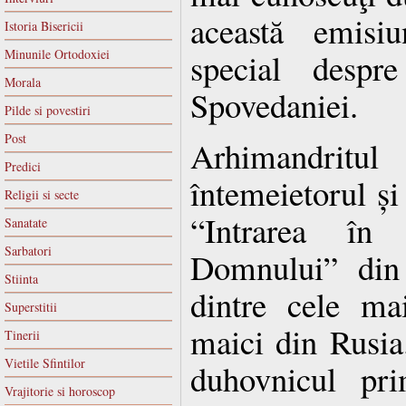
această emisi
Istoria Bisericii
Minunile Ortodoxiei
special despr
Morala
Spovedaniei.
Pilde si povestiri
Post
Arhimandrit
Predici
întemeietorul și
Religii si secte
“Intrarea în
Sanatate
Sarbatori
Domnului” din 
Stiinta
dintre cele ma
Superstitii
maici din Rusia.
Tinerii
Vietile Sfintilor
duhovnicul pri
Vrajitorie si horoscop