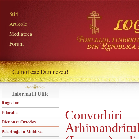
Stiri
Articole
Mediateca
Forum
Cu noi este Dumnezeu!
Informatii Utile
Rugaciuni
Convorbiri 
Filocalia
Dictionar Ortodox
Arhimandr
Pelerinaje in Moldova