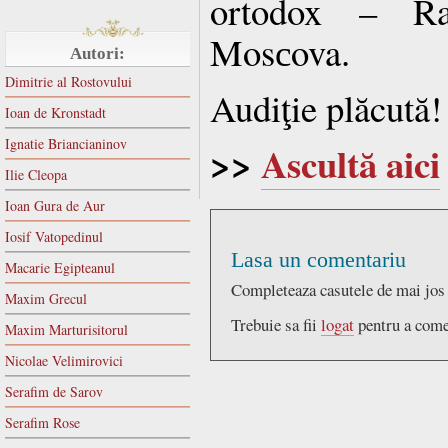
ortodox – Ra
Mosсova.
Autori:
Dimitrie al Rostovului
Audiţie plăcută!
Ioan de Kronstadt
Ignatie Briancianinov
>>
Ascultă aici
Ilie Cleopa
Ioan Gura de Aur
Iosif Vatopedinul
Lasa un comentariu
Macarie Egipteanul
Completeaza casutele de mai jos
Maxim Grecul
Trebuie sa fii
logat
pentru a come
Maxim Marturisitorul
Nicolae Velimirovici
Serafim de Sarov
Serafim Rose