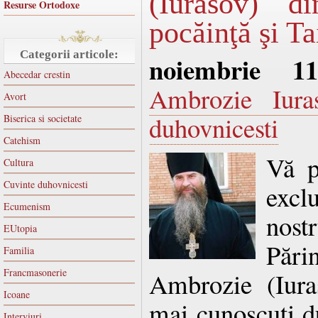
(Iurasov) d
Resurse Ortodoxe
pocăinţă şi T
Categorii articole:
noiembrie 1
Abecedar crestin
Ambrozie Iura
Avort
duhovnicesti
Biserica si societate
Catehism
Vă p
Cultura
Cuvinte duhovnicesti
excl
Ecumenism
nos
EUtopia
Pă
Familia
Francmasonerie
Ambrozie (Iura
Icoane
mai cunoscuţi d
Interviuri