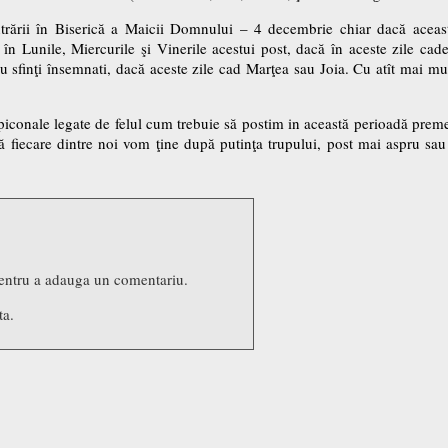
rii în Biserică a Maicii Domnului – 4 decembrie chiar dacă aceast
Lunile, Miercurile şi Vinerile acestui post, dacă în aceste zile cade
u sfinţi însemnati, dacă aceste zile cad Marţea sau Joia. Cu atît mai mu
tipiconale legate de felul cum trebuie să postim in această perioadă pre
 că fiecare dintre noi vom ţine după putinţa trupului, post mai aspru s
entru a adauga un comentariu.
ta.