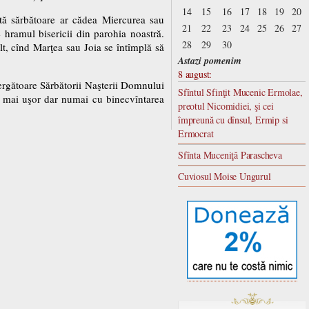
14
15
16
17
18
19
20
ă sărbătoare ar cădea Miercurea sau
21
22
23
24
25
26
27
 hramul bisericii din parohia noastră.
28
29
30
lt, cînd Marţea sau Joia se întîmplă să
Astazi pomenim
8 august:
mergătoare Sărbătorii Naşterii Domnului
Sfîntul Sfinţit Mucenic Ermolae,
au mai uşor dar numai cu binecvîntarea
preotul Nicomidiei, şi cei
împreună cu dînsul, Ermip si
Ermocrat
Sfînta Muceniţă Parascheva
Cuviosul Moise Ungurul