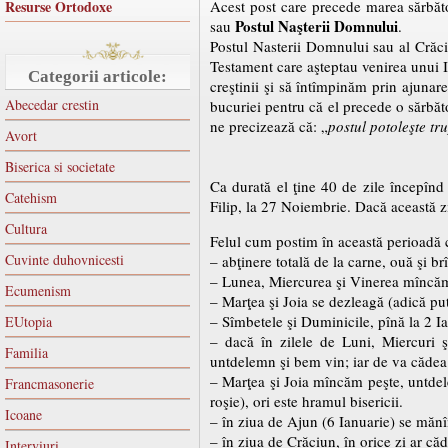
Resurse Ortodoxe
Acest post care precede marea sărbăto
Postul Naşterii Domnului
sau
.
Postul Nasterii Domnului sau al Crăci
Testament care aşteptau venirea unui I
Categorii articole:
creştinii şi să întîmpinăm prin ajuna
Abecedar crestin
bucuriei pentru că el precede o sărbăt
ne precizează că: „
postul potoleşte tru
Avort
Biserica si societate
Ca durată el ţine 40 de zile începînd 
Catehism
Filip, la 27 Noiembrie. Dacă această 
Cultura
Felul cum postim în această perioadă c
Cuvinte duhovnicesti
– abţinere totală de la carne, ouă şi b
– Lunea, Miercurea şi Vinerea mîncăm
Ecumenism
– Marţea şi Joia se dezleagă (adică p
– Sîmbetele şi Duminicile, pînă la 2 Ia
EUtopia
– dacă în zilele de Luni, Miercuri 
Familia
untdelemn şi bem vin; iar de va cădea 
– Marţea şi Joia mîncăm peşte, untdel
Francmasonerie
roşie), ori este hramul bisericii.
Icoane
– în ziua de Ajun (6 Ianuarie) se mănî
– în ziua de Crăciun, în orice zi ar c
Interviuri