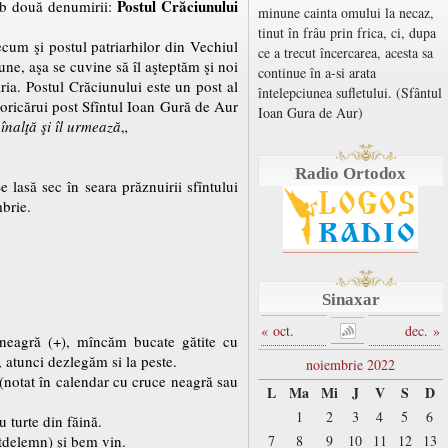
Postul Crăciunului
sub două denumirii:
minune cainta omului la necaz,
tinut în frâu prin frica, ci, dupa
cum şi postul patriarhilor din Vechiul
ce a trecut încercarea, acesta sa
ne, aşa se cuvine să îl aşteptăm şi noi
continue în a-si arata
ia. Postul Crăciunului este un post al
întelepciunea sufletului. (Sfântul
 oricărui post Sfîntul Ioan Gură de Aur
Ioan Gura de Aur)
 înalţă şi îl urmează
„
Radio Ortodox
 lasă sec în seara prăznuirii sfîntului
brie.
Sinaxar
« oct.
dec. »
 neagră (+), mîncăm bucate gătite cu
 atunci dezlegăm si la peste.
noiembrie 2022
(notat în calendar cu cruce neagră sau
L
Ma
Mi
J
V
S
D
1
2
3
4
5
6
 turte din făină.
ntdelemn) şi bem vin.
7
8
9
10
11
12
13