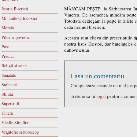
MÂNCĂM PEŞTE: la Sărbătoarea Intră
Istoria Bisericii
Vinerea. De asemenea mîncăm peşte în 
Minunile Ortodoxiei
Totodată dezlegăm la peşte în zilele c
cadă hramul bisericii.
Morala
Pilde si povestiri
Acestea sunt cîteva din prescripţiile 
nostru Iisus Hristos, dar bineînţeles
Post
duhovnicului.
Predici
Religii si secte
Sanatate
Lasa un comentariu
Sarbatori
Completeaza casutele de mai jos p
Stiinta
Trebuie sa fii
logat
pentru a comen
Superstitii
Tinerii
Vietile Sfintilor
Vrajitorie si horoscop