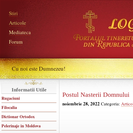
Stiri
Articole
Mediateca
Forum
Cu noi este Dumnezeu!
Informatii Utile
Postul Nasterii Domnului
Rugaciuni
noiembrie 28, 2022
Categoria:
Artico
Filocalia
Dictionar Ortodox
Pelerinaje in Moldova