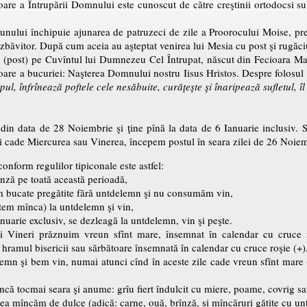
are a Întrupării Domnului este cunoscut de către creştinii ortodocsi 
unului închipuie ajunarea de patruzeci de zile a Proorocului Moise, pre
zbăvitor. După cum aceia au aşteptat venirea lui Mesia cu post şi rugăciu
re (post) pe Cuvîntul lui Dumnezeu Cel Întrupat, născut din Fecioara Mar
oare a bucuriei: Naşterea Domnului nostru Iisus Hristos. Despre folosul
pul, înfrînează poftele cele nesăbuite, curăţeşte şi înaripează sufletul, îl
din data de 28 Noiembrie şi ţine pînă la data de 6 Ianuarie inclusiv. Se
zi cade Miercurea sau Vinerea, începem postul în seara zilei de 26 Noiem
onform regulilor tipiconale este astfel:
rînză pe toată această perioadă,
 bucate pregătite fără untdelemn şi nu consumăm vin,
utem mînca) la untdelemn şi vin,
nuarie exclusiv, se dezleagă la untdelemn, vin şi peşte.
şi Vineri prăznuim vreun sfînt mare, însemnat în calendar cu cruce
hramul bisericii sau sărbătoare însemnată în calendar cu cruce roşie (+),
emn şi bem vin, numai atunci cînd în aceste zile cade vreun sfînt mare 
ncă tocmai seara şi anume: grîu fiert îndulcit cu miere, poame, covrig sau
ădea mîncăm de dulce (adică: carne, ouă, brînză, şi mîncăruri gătite cu u