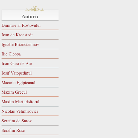
Autori:
Dimitrie al Rostovului
Ioan de Kronstadt
Ignatie Briancianinov
Ilie Cleopa
Ioan Gura de Aur
Iosif Vatopedinul
Macarie Egipteanul
Maxim Grecul
Maxim Marturisitorul
Nicolae Velimirovici
Serafim de Sarov
Serafim Rose