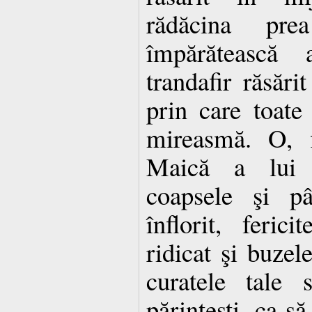
rădăcina pr
împărăteasc
trandafir răsărit
prin care toat
mireasmă. O, 
Maică a lui 
coapsele şi pâ
înflorit, feric
ridicat şi buzel
curatele tale 
părinteşti, ca să