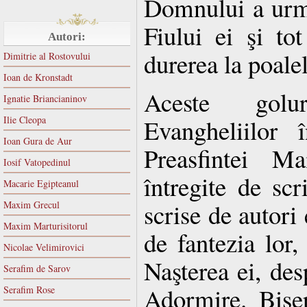
Domnului a urmă
Fiului ei şi tot
Autori:
durerea la poale
Dimitrie al Rostovului
Ioan de Kronstadt
Aceste golu
Ignatie Briancianinov
Ilie Cleopa
Evangheliilor 
Ioan Gura de Aur
Preasfintei M
Iosif Vatopedinul
întregite de scr
Macarie Egipteanul
scrise de autori 
Maxim Grecul
Maxim Marturisitorul
de fantezia lor,
Nicolae Velimirovici
Naşterea ei, des
Serafim de Sarov
Adormire. Biser
Serafim Rose