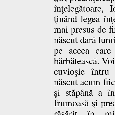
înţelegătoare,
ţinând legea înţe
mai presus de fir
născut dară lum
pe aceea care 
bărbătească. Voi,
cuvioşie întru
născut acum fiic
şi stăpână a în
frumoasă şi prea
răsărit în mij