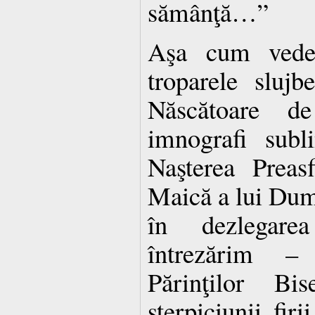
sămânţă…”
Aşa cum vede
troparele slujbe
Născătoare de
imnografi subl
Naşterea Preasf
Maică a lui Dum
în dezlegarea
întrezărim – p
Părinţilor Bis
sterpiciunii fir