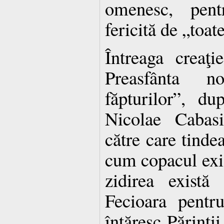
omenesc, pent
fericită de „toat
Întreaga creaţi
Preasfânta n
făpturilor”, du
Nicolae Cabasi
către care tinde
cum copacul exist
zidirea există
Fecioara pentr
întăresc Părinţi