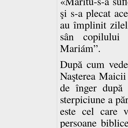
«Măritu-s-a sufl
şi s-a plecat ac
au împlinit zilel
sân copilului
Mariám”.
După cum vedem
Naşterea Maicii
de înger după 
sterpiciune a păr
este cel care v
persoane biblic