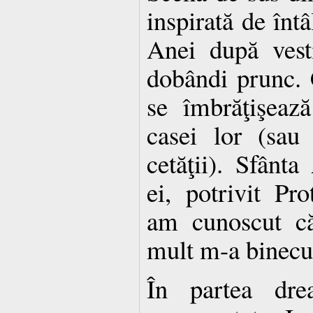
inspirată de întâ
Anei după vest
dobândi prunc. C
se îmbrăţişeaz
casei lor (sau
cetăţii). Sfânt
ei, potrivit Pr
am cunoscut 
mult m-a binec
În partea dre