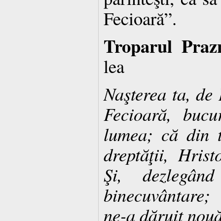
Fecioară”.
Troparul Prazn
lea
Naşterea ta, d
Fecioară, bucu
lumea; că din t
dreptăţii, Hris
Şi, dezlegân
binecuvântare; 
ne-a dăruit nouă