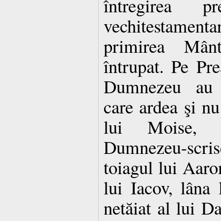
întregirea pr
vechitestament
primirea Mânt
întrupat. Pe Pr
Dumnezeu au p
care ardea şi nu
lui Moise, 
Dumnezeu-scris
toiagul lui Aaron
lui Iacov, lâna
netăiat al lui Da