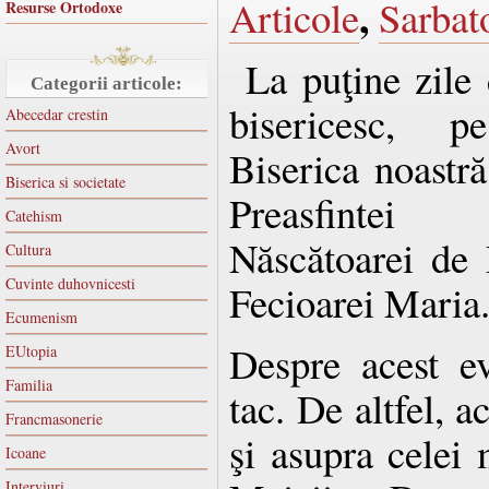
,
Articole
Sarbat
Resurse Ortodoxe
La puţine zile 
Categorii articole:
bisericesc, 
Abecedar crestin
Avort
Biserica noastră
Biserica si societate
Preasfintei
Catehism
Născătoarei de
Cultura
Cuvinte duhovnicesti
Fecioarei Maria
Ecumenism
Despre acest e
EUtopia
Familia
tac. De altfel, a
Francmasonerie
şi asupra celei 
Icoane
Interviuri