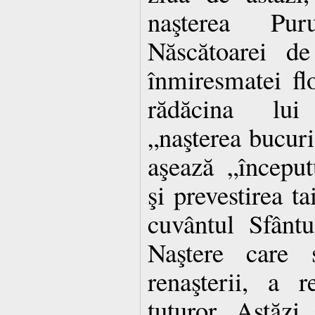
naşterea Pur
Născătoarei d
înmiresmatei flo
rădăcina lui
„naşterea bucuri
aşează „început
şi prevestirea ta
cuvântul Sfântu
Naştere care 
renaşterii, a r
tuturor. Astăzi