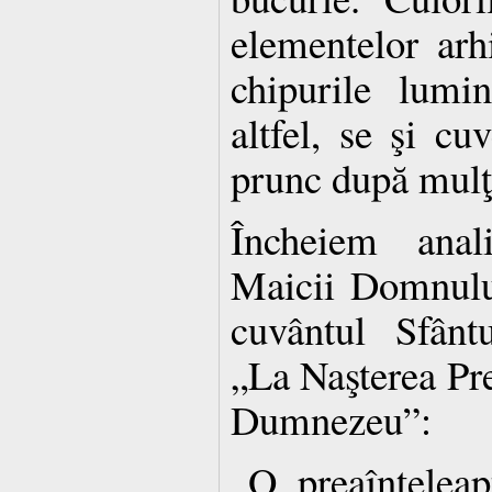
elementelor arhi
chipurile lumi
altfel, se şi cu
prunc după mulţi
Încheiem anali
Maicii Domnulu
cuvântul Sfânt
„La Naşterea Pre
Dumnezeu”:
„O, preaînţeleap