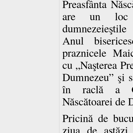
Preasfânta Năs
are un loc 
dumnezeieştile 
Anul biserice
praznicele Mai
cu „Naşterea Pre
Dumnezeu” şi s
în raclă a C
Născătoarei de
Pricină de bucu
ziua de astăzi