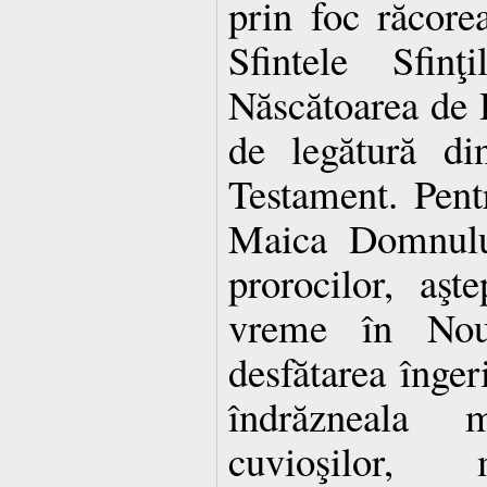
prin foc răcorea
Sfintele Sfinţ
Născătoarea de
de legătură di
Testament. Pent
Maica Domnului
prorocilor, aşte
vreme în Nou
desfătarea îngeri
îndrăzneala m
cuvioşilor,