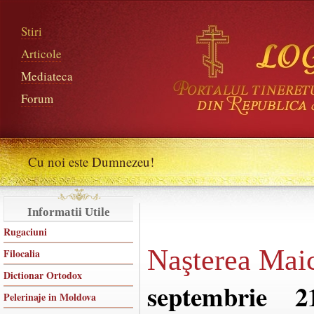
Stiri
Articole
Mediateca
Forum
Cu noi este Dumnezeu!
Informatii Utile
Rugaciuni
Naşterea Mai
Filocalia
Dictionar Ortodox
septembrie 2
Pelerinaje in Moldova