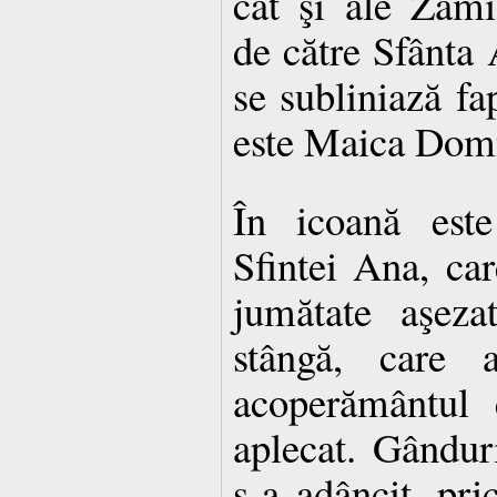
cât şi ale Zămi
de către Sfânta
se subliniază fa
este Maica Dom
În icoană este
Sfintei Ana, car
jumătate aşez
stângă, care 
acoperământul e
aplecat. Gânduri
s-a adâncit, pr