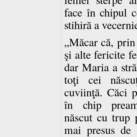
face în chipul 
stihiră a vecerni
„Măcar că, prin
şi alte fericite 
dar Maria a stră
toţi cei născu
cuviinţă. Căci 
în chip pream
născut cu trup
mai presus de f