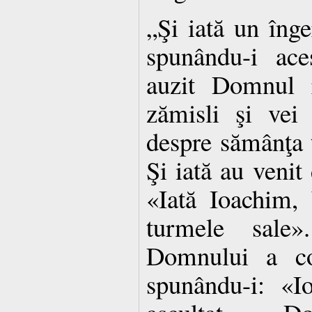
„Şi iată un îng
spunându-i ace
auzit Domnul r
zămisli şi vei
despre sămânţa 
Şi iată au venit
«Iată Ioachim, 
turmele sale
Domnului a co
spunându-i: «I