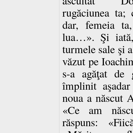
ascultat D
rugăciunea ta; 
dar, femeia ta
lua…». Şi iată
turmele sale şi a
văzut pe Ioachim
s-a agăţat de
împlinit aşadar
noua a născut A
«Ce am născut
răspuns: «Fii