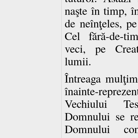
naşte în timp, î
de neînţeles, 
Cel fără-de-ti
veci, pe Creat
lumii.
Întreaga mulţim
înainte-repreze
Vechiului T
Domnului se re
Domnului cons