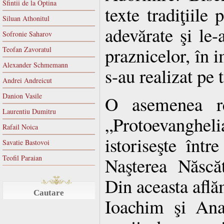
Sfintii de la Optina
texte tradiţiile 
Siluan Athonitul
adevărate şi le-a
Sofronie Saharov
praznicelor, în i
Teofan Zavoratul
Alexander Schmemann
s-au realizat pe 
Andrei Andreicut
Danion Vasile
O asemenea rel
Laurentiu Dumitru
„Protoevanghel
Rafail Noica
istoriseşte într
Savatie Bastovoi
Teofil Paraian
Naşterea Născă
Din aceasta află
Cautare
Ioachim şi Ana