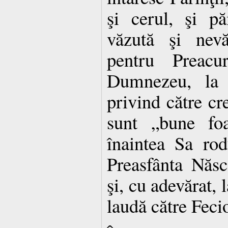
şi cerul, şi pă
văzută şi nevă
pentru Preacu
Dumnezeu, la î
privind către cre
sunt „bune foa
înaintea Sa rodu
Preasfânta Năs
şi, cu adevărat, 
laudă către Feci