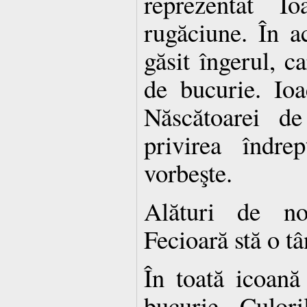
reprezentat I
rugăciune. În a
găsit îngerul, c
de bucurie. Ioa
Născătoarei d
privirea îndre
vorbeşte.
Alături de nou
Fecioară stă o tâ
În toată icoană
bucurie. Culori