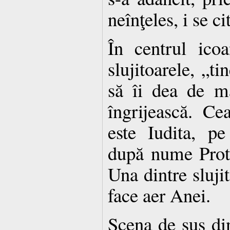
neînţeles, i se ci
În centrul icoa
slujitoarele, „ti
să îi dea de m
îngrijească. Ce
este Iudita, p
după nume Proto
Una dintre slujit
face aer Anei.
Scena de sus din