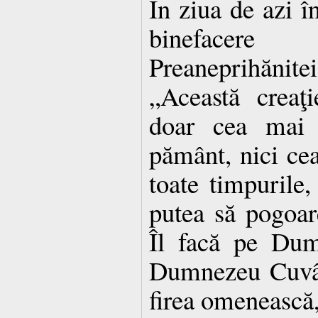
În ziua de azi î
binefacere
Preaneprihănit
„Această creaţ
doar cea mai
pământ, nici ce
toate timpurile,
putea să pogoar
Îl facă pe Dum
Dumnezeu Cuvân
firea omenească,