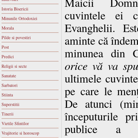
Maicii Domn
Istoria Bisericii
cuvintele ei c
Minunile Ortodoxiei
Evanghelii. Es
Morala
aminte că îndemnu
Pilde si povestiri
Post
minunea din C
Predici
orice vă va sp
Religii si secte
ultimele cuvint
Sanatate
Sarbatori
pe care le menţ
Stiinta
De atunci (mi
Superstitii
începuturile pr
Tinerii
Vietile Sfintilor
publice a D
Vrajitorie si horoscop