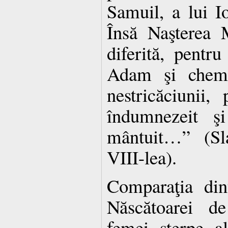
Samuil, a lui I
Însă Naşterea 
diferită, pentru
Adam şi chema
nestricăciunii
îndumnezeit ş
mântuit…” (Sla
VIII-lea).
Comparaţia din
Născătoarei d
femei sterpe al