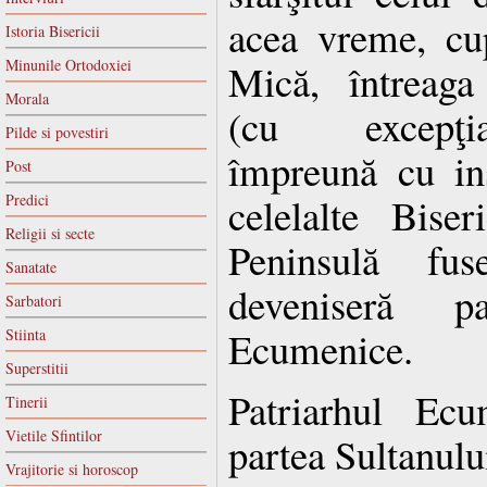
acea vreme, cu
Istoria Bisericii
Minunile Ortodoxiei
Mică, întreaga
Morala
(cu excepţi
Pilde si povestiri
împreună cu ins
Post
celelalte Bise
Predici
Religii si secte
Peninsulă fuse
Sanatate
deveniseră p
Sarbatori
Ecumenice.
Stiinta
Superstitii
Patriarhul Ec
Tinerii
Vietile Sfintilor
partea Sultanului
Vrajitorie si horoscop