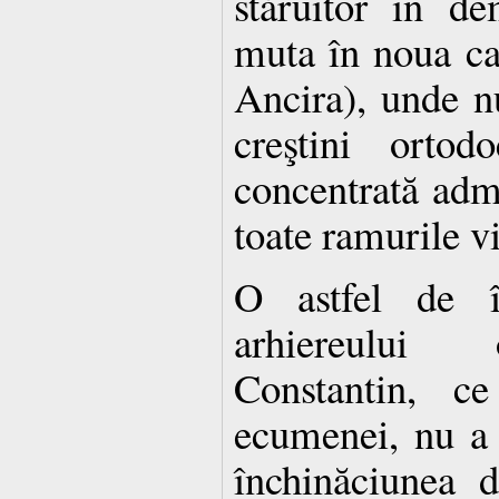
stăruitor în de
muta în noua ca
Ancira), unde 
creştini ortod
concentrată adm
toate ramurile v
O astfel de în
arhiereului 
Constantin, ce
ecumenei, nu a c
închinăciunea d