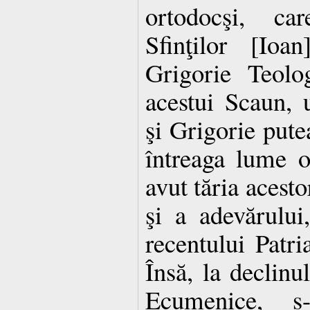
ortodocşi, ca
Sfinţilor [Io
Grigorie Teolo
acestui Scaun, 
şi Grigorie pute
întreaga lume 
avut tăria acesto
şi a adevărului,
recentului Patri
Însă, la declinul
Ecumenice, s-