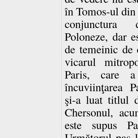
în Tomos-ul din
conjunctura de
Poloneze, dar e
de temeinic de c
vicarul mitrop
Paris, care a
încuviinţarea P
şi-a luat titlul
Chersonul, acum
este supus Pat
Următorul pas l