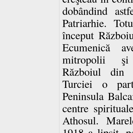
dobândind astf
Patriarhie. To
început Războiu
Ecumenică a
mitropolii şi
Războiul din
Turciei o part
Peninsula Balca
centre spiritua
Athosul. Mare
1918 a lipsit, 