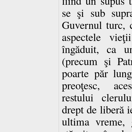
fiind un supus t
se şi sub supr
Guvernul turc, c
aspectele vieţi
îngăduit, ca u
(precum şi Pat
poarte păr lung
preoţesc, aces
restului clerul
drept de liberă i
ultima vreme, 