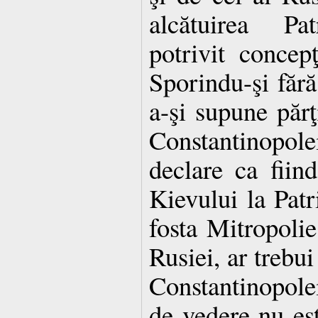
alcătuirea Pat
potrivit concepţ
Sporindu-şi făr
a-şi supune părţi
Constantinopole
declare ca fiin
Kievului la Patr
fosta Mitropolie
Rusiei, ar trebui
Constantinopol
de vedere nu es