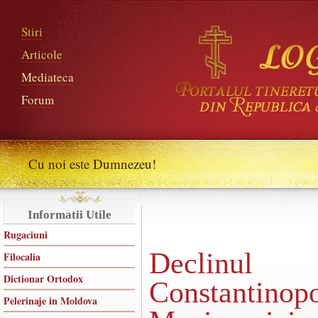
Stiri
Articole
Mediateca
Forum
Cu noi este Dumnezeu!
Informatii Utile
Rugaciuni
Declinul
Filocalia
Dictionar Ortodox
Constantino
Pelerinaje in Moldova