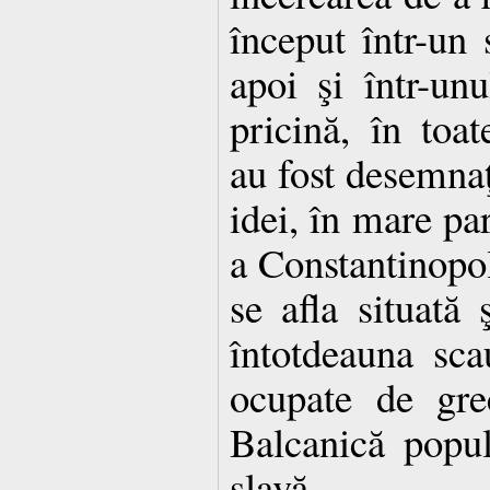
început într-un 
apoi şi într-unu
pricină, în toat
au fost desemnaţ
idei, în mare pa
a Constantinopo
se afla situată 
întotdeauna sca
ocupate de gre
Balcanică popul
slavă.