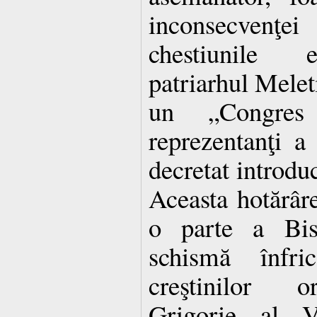
inconsecvenţ
chestiunile ec
patriarhul Meleti
un „Congres
reprezentanţi a 
decretat introdu
Aceasta hotărâr
o parte a Bise
schismă înfri
creştinilor or
Grigorie al V