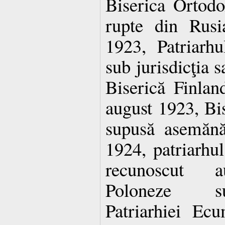
Biserica Ortodo
rupte din Rusi
1923, Patriarh
sub jurisdicţia s
Biserică Finla
august 1923, Bis
supusă asemănă
1924, patriarhul
recunoscut au
Poloneze su
Patriarhiei Ec