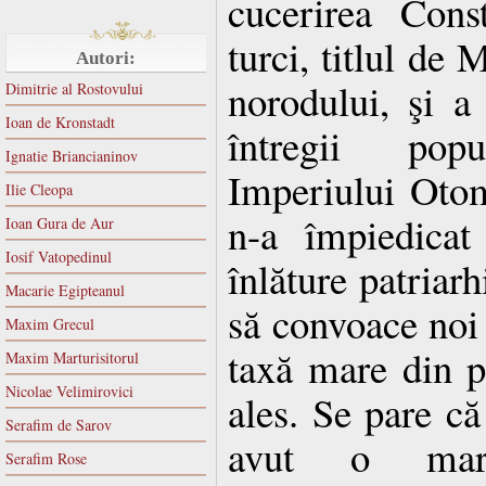
cucerirea Cons
turci, titlul de 
Autori:
norodului, şi a 
Dimitrie al Rostovului
Ioan de Kronstadt
întregii pop
Ignatie Briancianinov
Imperiului Otom
Ilie Cleopa
n-a împiedicat
Ioan Gura de Aur
Iosif Vatopedinul
înlăture patriarh
Macarie Egipteanul
să convoace noi 
Maxim Grecul
taxă mare din p
Maxim Marturisitorul
Nicolae Velimirovici
ales. Se pare că
Serafim de Sarov
avut o mare
Serafim Rose