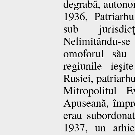
degrabă, autonom
1936, Patriarh
sub jurisdi
Nelimitându-
omoforul său 
regiunile ieşit
Rusiei, patriarhu
Mitropolitul E
Apuseană, împre
erau subordonat
1937, un arhiep