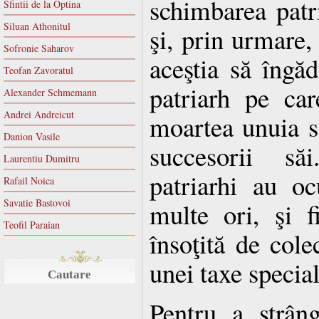
schimbarea patri
Sfintii de la Optina
Siluan Athonitul
şi, prin urmare,
Sofronie Saharov
aceştia să îngă
Teofan Zavoratul
patriarh pe car
Alexander Schmemann
Andrei Andreicut
moartea unuia s
Danion Vasile
succesorii să
Laurentiu Dumitru
patriarhi au o
Rafail Noica
Savatie Bastovoi
multe ori, şi f
Teofil Paraian
însoţită de cole
unei taxe special
Cautare
Pentru a strân