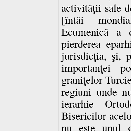
activităţii sale
[întâi mondial
Ecumenică a d
pierderea eparhi
jurisdicţia, şi, 
importanţei po
graniţelor Turci
regiuni unde n
ierarhie Ort
Bisericilor acelo
nu este unul o