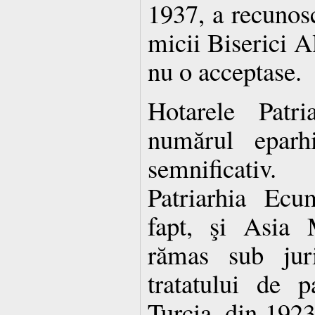
1937, a recunosc
micii Biserici Al
nu o acceptase.
Hotarele Patri
numărul eparhi
semnificativ
Patriarhia Ecu
fapt, şi Asia 
rămas sub juri
tratatului de 
Turcia, din 1923