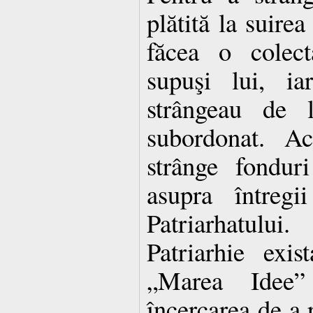
plătită la suirea
făcea o colect
supuşi lui, ia
strângeau de 
subordonat. A
strânge fondur
asupra întregi
Patriarhatulu
Patriarhie exis
„Marea Idee”
încercarea de a r