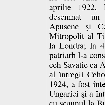
aprilie 1922, 
desemnat un
Apusene şi Cen
Mitropolit al Ti
la Londra; la 4
patriarh l-a con
ceh Savatie ca A
al întregii Ceho
1924, a fost înt
Ungariei şi a în
cu scaunul la Bu