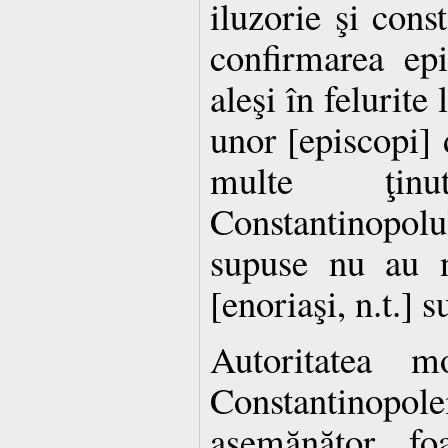
iluzorie şi cons
confirmarea epi
aleşi în felurite
unor [episcopi] 
multe ţin
Constantinopolu
supuse nu au n
[enoriaşi, n.t.] 
Autoritatea mo
Constantinopol
asemănător, fo