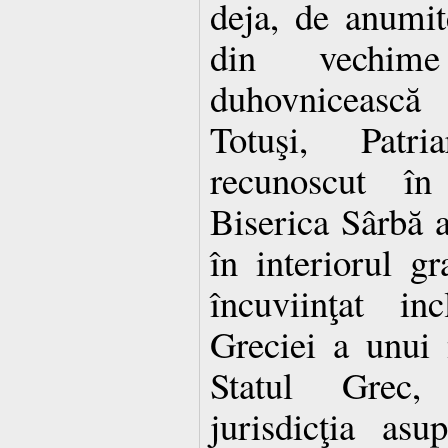
deja, de anumit
din vechime
duhovnicească 
Totuşi, Patr
recunoscut î
Biserica Sârbă a
în interiorul gr
încuviinţat in
Greciei a unui
Statul Grec, 
jurisdicţia asu