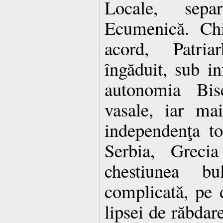
Locale, sepa
Ecumenică. Ch
acord, Patri
îngăduit, sub in
autonomia Bise
vasale, iar ma
independenţa to
Serbia, Greci
chestiunea b
complicată, pe 
lipsei de răbdare