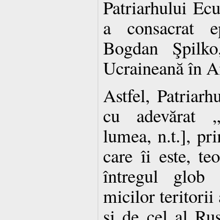
Patriarhului Ec
a consacrat e
Bogdan Şpilko
Ucraineană în A
Astfel, Patriar
cu adevărat „
lumea, n.t.], pr
care îi este, te
întregul glob 
micilor teritorii 
şi de cel al Rus