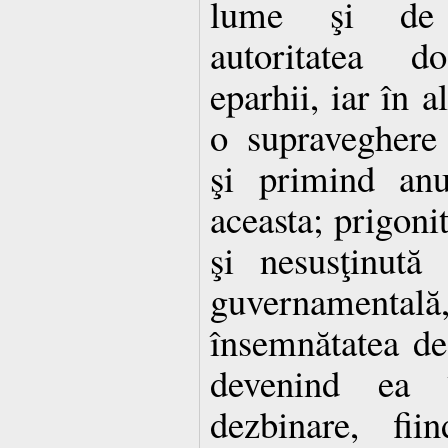
lume şi de f
autoritatea d
eparhii, iar în a
o supraveghere s
şi primind anu
aceasta; prigoni
şi nesusţinută
guvernamentală, 
însemnătatea de 
devenind ea 
dezbinare, fii