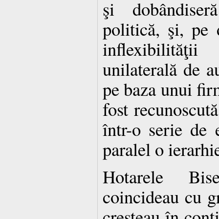
şi dobândiser
politică, şi, pe 
inflexibilităţi
unilaterală de au
pe baza unui fir
fost recunoscută 
într-o serie de e
paralel o ierarhi
Hotarele Bise
coincideau cu gr
creşteau în cont