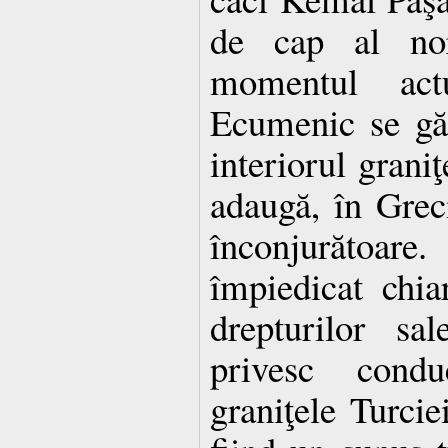
de cap al nor
momentul actu
Ecumenic se găs
interiorul graniţ
adaugă, în Greci
înconjurătoar
împiedicat chia
drepturilor sa
privesc condu
graniţele Turcie