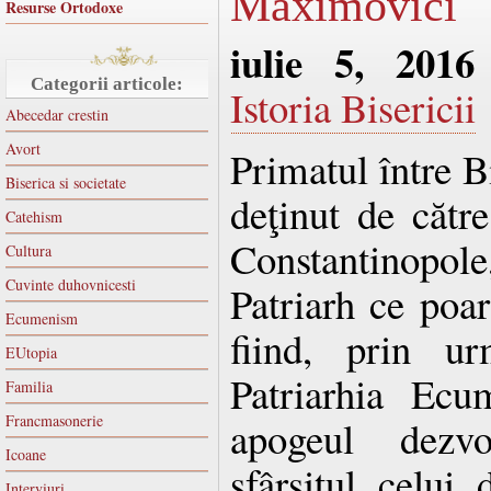
Maximovici
Resurse Ortodoxe
iulie 5, 2016
Categorii articole:
Istoria Bisericii
Abecedar crestin
Avort
Primatul între B
Biserica si societate
deţinut de cătr
Catehism
Constantinop
Cultura
Cuvinte duhovnicesti
Patriarh ce poar
Ecumenism
fiind, prin u
EUtopia
Patriarhia Ecu
Familia
Francmasonerie
apogeul dezvol
Icoane
sfârşitul celui
Interviuri