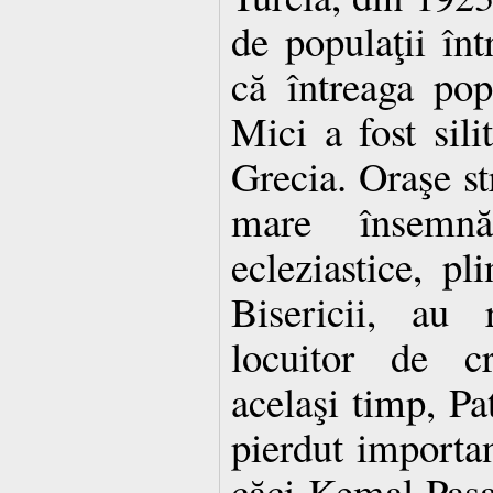
de populaţii într
că întreaga pop
Mici a fost sili
Grecia. Oraşe st
mare însemnăt
ecleziastice, pl
Bisericii, au
locuitor de cr
acelaşi timp, Pa
pierdut importan
căci Kemal Paşa l