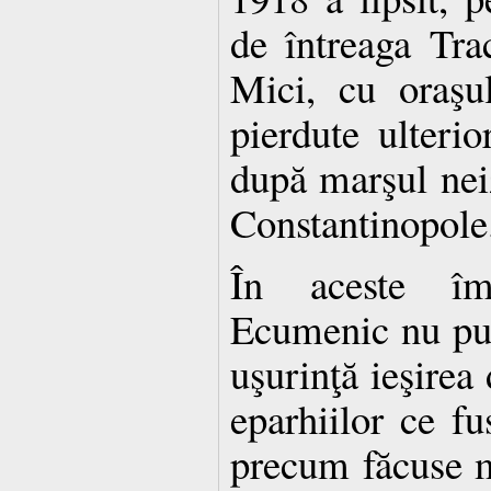
de întreaga Tra
Mici, cu oraşu
pierdute ulteri
după marşul neiz
Constantinopole
În aceste împr
Ecumenic nu put
uşurinţă ieşirea 
eparhiilor ce fu
precum făcuse m