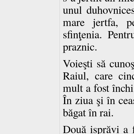
unul duhovnices
mare jertfa, 
sfinţenia. Pent
praznic.
Voieşti să cunoşt
Raiul, care ci
mult a fost închi
În ziua şi în cea
băgat în rai.
Două isprăvi a 