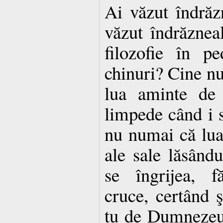
Ai văzut îndrăz
văzut îndrăznea
filozofie în p
chinuri? Cine nu
lua aminte de 
limpede când i s
nu numai că lua
ale sale lăsându
se îngrijea, f
cruce, certând 
tu de Dumnezeu