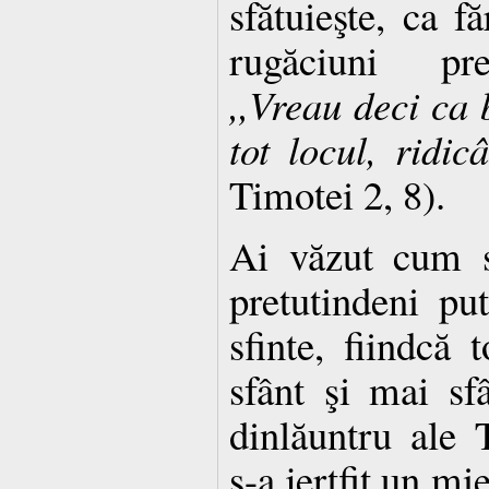
sfătuieşte, ca f
rugăciuni pre
,,Vreau deci ca 
tot locul, ridi
Timotei 2, 8).
Ai văzut cum s
pretutindeni p
sfinte, fiindcă 
sfânt şi mai sfâ
dinlăuntru ale 
s-a jertfit un mi