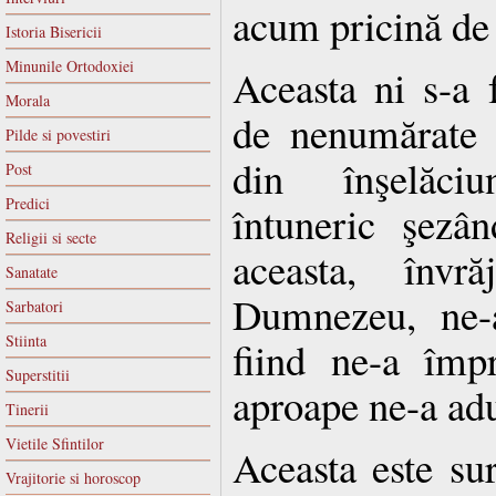
acum pricină de
Istoria Bisericii
Minunile Ortodoxiei
Aceasta ni s-a 
Morala
de nenumărate b
Pilde si povestiri
din înşelăciu
Post
Predici
întuneric şezâ
Religii si secte
aceasta, învr
Sanatate
Dumnezeu, ne-a
Sarbatori
Stiinta
fiind ne-a împr
Superstitii
aproape ne-a ad
Tinerii
Vietile Sfintilor
Aceasta este sur
Vrajitorie si horoscop