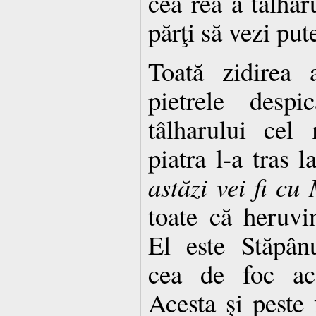
cea rea a tâlha
părţi să vezi put
Toată zidirea 
pietrele despi
tâlharului cel
piatra l-a tras l
astăzi vei fi cu
toate că heruvi
El este Stăpân
cea de foc aco
Acesta şi peste 