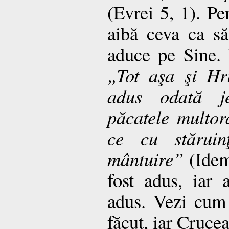
(Evrei 5, 1). Pe
aibă ceva ca să
aduce pe Sine. I
„Tot aşa şi Hr
adus odată je
păcatele multo
ce cu stăruin
mântuire”
(Idem 
fost adus, iar
adus. Vezi cum 
făcut, iar Crucea 