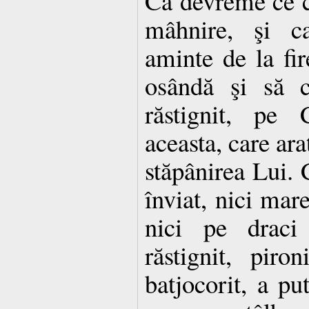
Că devreme ce c
mâhnire, şi ca
aminte de la fi
osândă şi să c
răstignit, pe
aceasta, care ar
stăpânirea Lui.
înviat, nici mare
nici pe draci 
răstignit, piron
batjocorit, a p