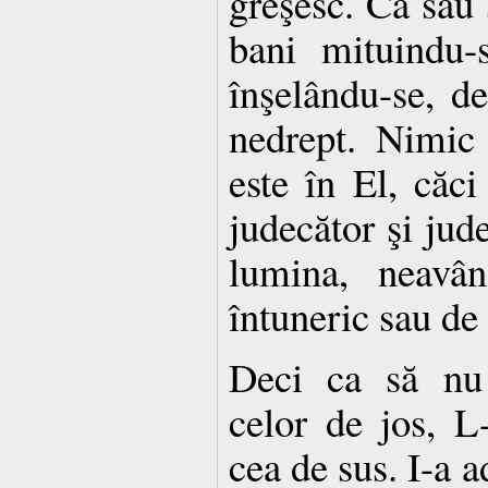
greşesc. Că sau 
bani mituindu-s
înşelându-se, d
nedrept. Nimic
este în El, căc
judecător şi jud
lumina, neavâ
întuneric sau de 
Deci ca să nu
celor de jos, L-
cea de sus. I-a 