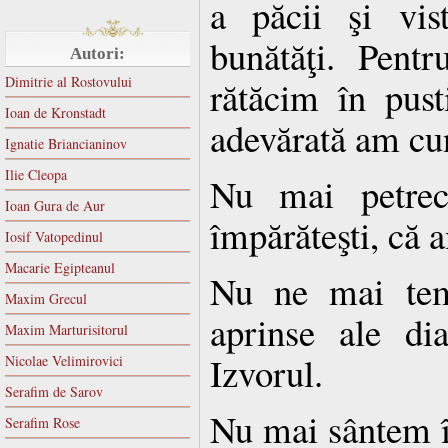
a păcii şi vis
bunătăţi. Pent
Autori:
Dimitrie al Rostovului
rătăcim în pust
Ioan de Kronstadt
adevărată am cu
Ignatie Briancianinov
Ilie Cleopa
Nu mai petrec
Ioan Gura de Aur
împărăteşti, că 
Iosif Vatopedinul
Macarie Egipteanul
Nu ne mai tem
Maxim Grecul
aprinse ale di
Maxim Marturisitorul
Izvorul.
Nicolae Velimirovici
Serafim de Sarov
Nu mai sântem î
Serafim Rose