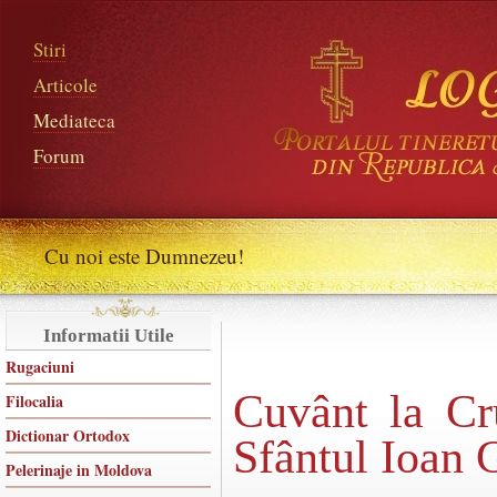
Stiri
Articole
Mediateca
Forum
Cu noi este Dumnezeu!
Informatii Utile
Rugaciuni
Cuvânt la Cr
Filocalia
Dictionar Ortodox
Sfântul Ioan 
Pelerinaje in Moldova