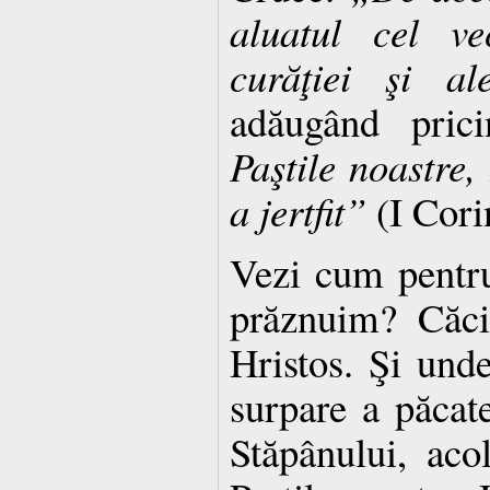
aluatul cel v
curăţiei şi al
adăugând prici
Paştile noastre,
a jertfit”
(I Corin
Vezi cum pentr
prăznuim? Căci
Hristos. Şi unde
surpare a păcat
Stăpânului, aco