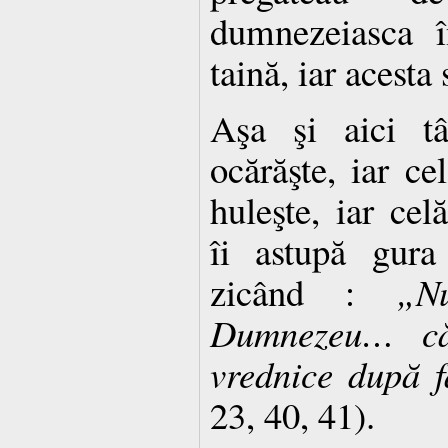
dumnezeiasca î
taină, iar acesta
Aşa şi aici tâ
ocărăşte, iar ce
huleşte, iar cel
îi astupă gura 
zicând :
„N
Dumnezeu… că
vrednice după f
23, 40, 41).