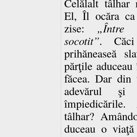
Celălalt tâlhar
El, Îl ocăra ca
zise:
„Între 
socotit”
. Căci
prihăneaseă sl
părţile aduceau 
făcea. Dar din t
adevărul şi
împiedicările.
tâlhar? Amândo
duceau o viaţă