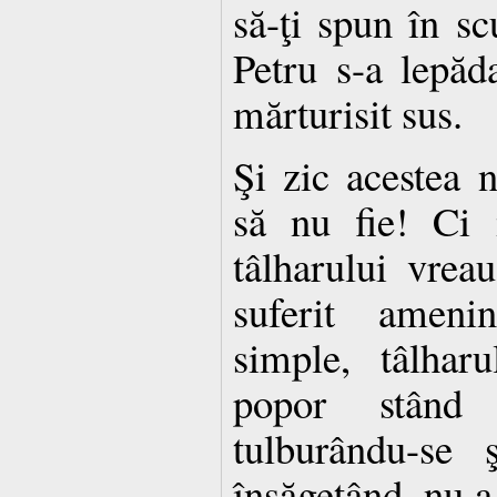
să-ţi spun în sc
Petru s-a lepăda
mărturisit sus.
Şi zic acestea 
să nu fie! Ci 
tâlharului vrea
suferit amenin
simple, tâlhar
popor stând î
tulburându-se 
însăgetând, nu a 