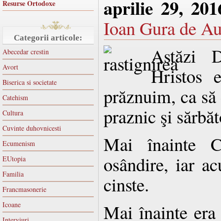
aprilie 29, 201
Resurse Ortodoxe
Ioan Gura de Au
Categorii articole:
Astăzi 
Abecedar crestin
Avort
Hristos 
Biserica si societate
prăznuim, ca să 
Catehism
praznic şi sărbă
Cultura
Cuvinte duhovnicesti
Mai înainte 
Ecumenism
osândire, iar a
EUtopia
Familia
cinste.
Francmasonerie
Icoane
Mai înainte era
Interviuri