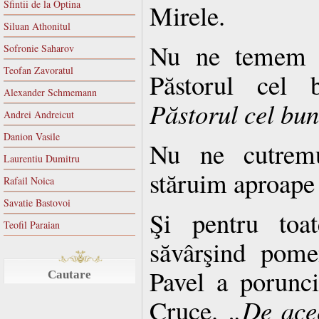
Sfintii de la Optina
Mirele.
Siluan Athonitul
Nu ne temem 
Sofronie Saharov
Teofan Zavoratul
Păstorul cel
Alexander Schmemann
Păstorul cel bu
Andrei Andreicut
Danion Vasile
Nu ne cutremu
Laurentiu Dumitru
stăruim aproape
Rafail Noica
Savatie Bastovoi
Şi pentru toat
Teofil Paraian
săvârşind pome
Pavel a porunc
Cautare
Cruce.
„De acee