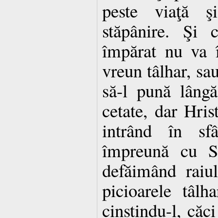
peste viaţă ş
stăpânire. Şi 
împărat nu va 
vreun tâlhar, sau
să-l pună lângă
cetate, dar Hris
intrând în sf
împreună cu Si
defăimând raiul
picioarele tâlh
cinstindu-l, căci