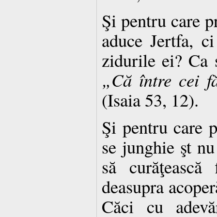
Şi pentru care pr
aduce Jertfa, ci
zidurile ei? Ca 
„Că între cei f
(Isaia 53, 12).
Şi pentru care p
se junghie şt n
să curăţească f
deasupra acoper
Căci cu adevăr