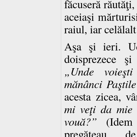
făcuseră răutăţi
aceiaşi mărturis
raiul, iar celălal
Aşa şi ieri. U
doisprezece şi
„Unde voieşti
mănânci Paştil
acesta zicea, v
mi veţi da mie 
vouă?”
(Idem 
pregăteau 