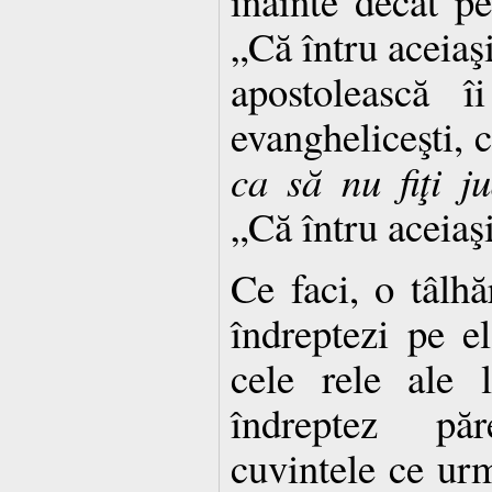
înainte decât pe
„Că întru aceia
apostolească î
evangheliceşti, c
ca să nu fiţi j
„Că întru aceiaş
Ce faci, o tâlhă
îndreptezi pe el
cele rele ale 
îndreptez pă
cuvintele ce ur