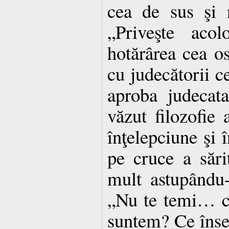
cea de sus şi 
„Priveşte aco
hotărârea cea os
cu judecătorii ce
aproba judecat
văzut filozofie 
înţelepciune şi 
pe cruce a sări
mult astupându-i
„Nu te temi… că
suntem? Ce înse