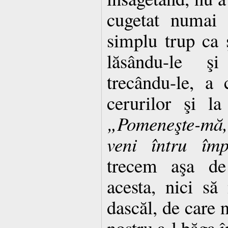
cugetat numai 
simplu trup ca ş
lăsându-le şi
trecându-le, a
cerurilor şi l
„Pomeneşte-mă
veni întru împ
trecem aşa de
acesta, nici s
dascăl, de care 
nostru a-l băga în