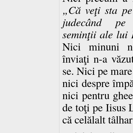
„Că veţi sta p
judecând pe 
seminţii ale lui 
Nici minuni n-
înviaţi n-a văzu
se. Nici pe mare
nici despre împă
nici pentru ghee
de toţi pe Iisus 
că celălalt tâlhar