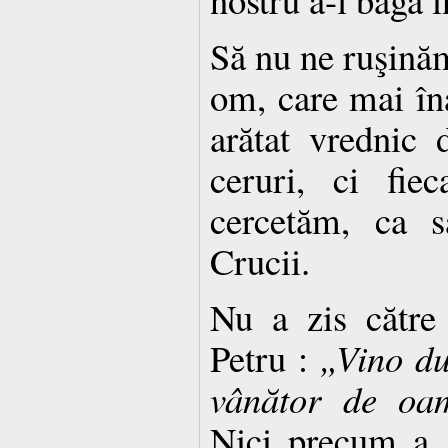
Să nu ne ruşinăm
om, care mai îna
arătat vrednic 
ceruri, ci fie
cercetăm, ca s
Crucii.
Nu a zis către
Petru :
„Vino du
vânător de oa
Nici precum a z