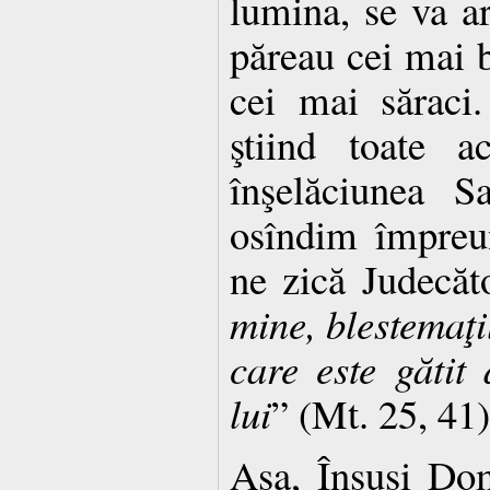
lumina, se va ar
păreau cei mai b
cei mai săraci.
ştiind toate a
înşelăciunea S
osîndim împreu
ne zică Judecăt
mine, blestemaţil
care este gătit 
lui
” (Mt. 25, 41)
Aşa, Însuşi Do