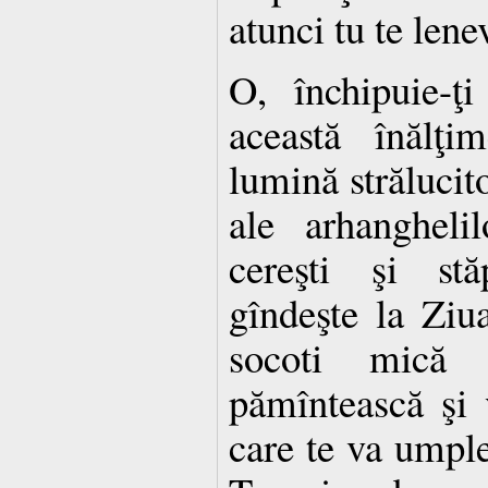
atunci tu te lenev
O, închipuie-ţ
această înălţim
lumină strălucito
ale arhanghelil
cereşti şi stă
gîndeşte la Ziua
socoti mică 
pămîntească şi 
care te va umple