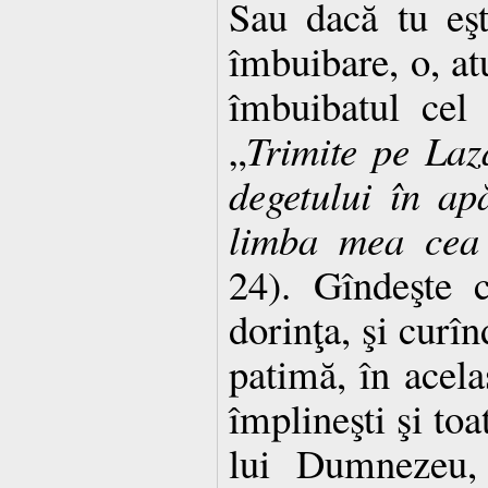
Sau dacă tu eşt
îmbuibare, o, at
îmbuibatul cel
„
Trimite pe Lază
degetului în ap
limba mea cea 
24). Gîndeşte 
dorinţa, şi curîn
patimă, în acela
împlineşti şi toa
lui Dumnezeu,