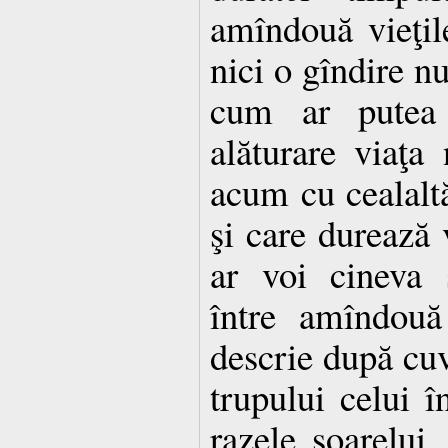
amîndouă vieţil
nici o gîndire n
cum ar putea
alăturare viaţa
acum cu cealalt
şi care durează 
ar voi cineva 
între amîndouă
descrie după cuv
trupului celui 
razele soarelui,