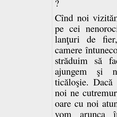
?
Cînd noi vizit
pe cei nenoroci
lanţuri de fie
camere întuneco
străduim să f
ajungem şi n
ticăloşie. Dacă 
noi ne cutremur
oare cu noi atun
vom arunca în