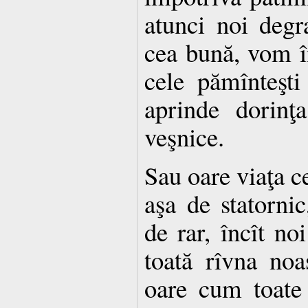
atunci noi degr
cea bună, vom î
cele pămînteşti
aprinde dorinţ
veşnice.
Sau oare viaţa c
aşa de statorni
de rar, încît no
toată rîvna no
oare cum toate 