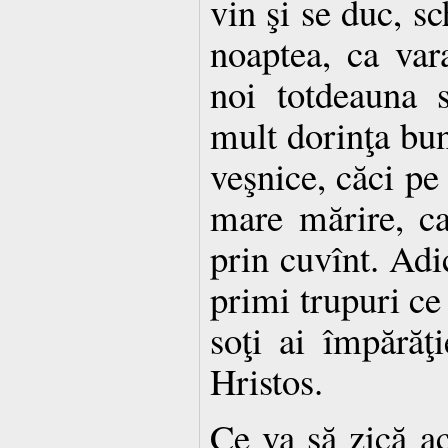
vin şi se duc, s
noaptea, ca var
noi totdeauna 
mult dorinţa bunu
veşnice, căci pe 
mare mărire, c
prin cuvînt. Adi
primi trupuri ce
soţi ai împărăţi
Hristos.
Ce va să zică ac