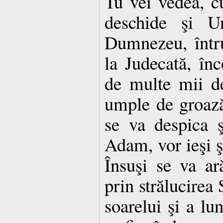
Tu vei vedea, c
deschide şi U
Dumnezeu, într
la Judecată, înc
de multe mii de
umple de groază
se va despica ş
Adam, vor ieşi şi
Însuşi se va ar
prin strălucirea
soarelui şi a lu