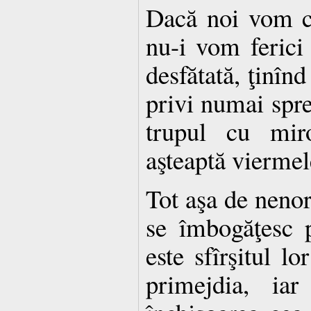
Dacă noi vom c
nu-i vom ferici
desfătată, ţinî
privi numai spre 
trupul cu miro
aşteaptă viermele
Tot aşa de nenoro
se îmbogăţesc p
este sfîrşitul lo
primejdia, iar