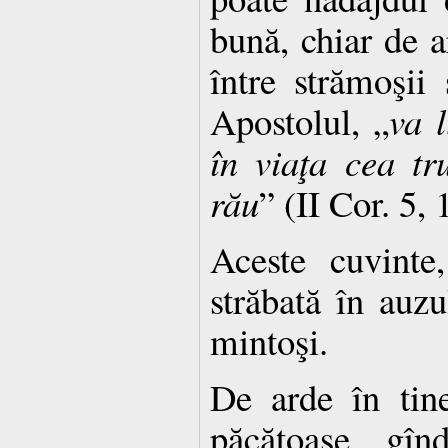
bună, chiar de a
între strămoşii 
Apostolul, „
va 
în viaţa cea tr
rău
” (II Cor. 5, 
Aceste cuvinte,
străbată în auzu
mintoşi.
De arde în tine
păcătoase, gîn