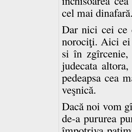
închisoarea cea 
cel mai dinafară
Dar nici cei ce
norociţi. Aici ei
si în zgîrcenie,
judecata altora,
pedeapsa cea ma
veşnică.
Dacă noi vom gî
de-a pururea pun
împotriva patimi