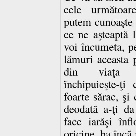
cele următoar
putem cunoaşte 
ce ne aşteaptă 
voi încumeta, pe
lămuri aceasta 
din viaţa c
închipuieşte-ţi
foarte sărac, şi 
deodată a-ţi da 
face iarăşi înfl
oricine, ba încă 