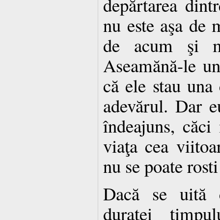
depărtarea dintr
nu este aşa de m
de acum şi mă
Aseamănă-le una
că ele stau una 
adevărul. Dar 
îndeajuns, căci
viaţa cea viito
nu se poate rosti
Dacă se uită c
duratei timpul