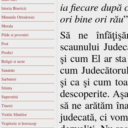
ia fiecare după c
Istoria Bisericii
ori bine ori rău
”
Minunile Ortodoxiei
Morala
Să ne înfăţişă
Pilde si povestiri
scaunului Judec
Post
Predici
şi cum El ar sta 
Religii si secte
cum Judecătorul 
Sanatate
şi ca şi cum toat
Sarbatori
Stiinta
descoperite. Aşa
Superstitii
să ne arătăm îna
Tinerii
judecată, ci vom 
Vietile Sfintilor
Vrajitorie si horoscop