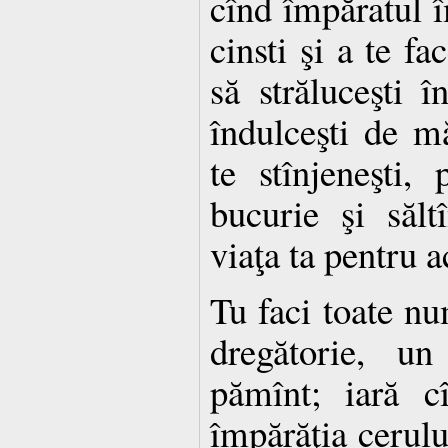
cînd împăratul î
cinsti şi a te fa
să străluceşti î
îndulceşti de mă
te stînjeneşti,
bucurie şi săltî
viaţa ta pentru a
Tu faci toate nu
dregătorie, u
pămînt; iară c
împărăţia cerulu