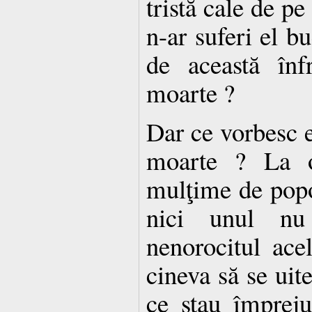
tristă cale de pe
n-ar suferi el b
de această înf
moarte ?
Dar ce vorbesc e
moarte ? La o
mulţime de popo
nici unul nu
nenorocitul ace
cineva să se uite
ce stau împreju