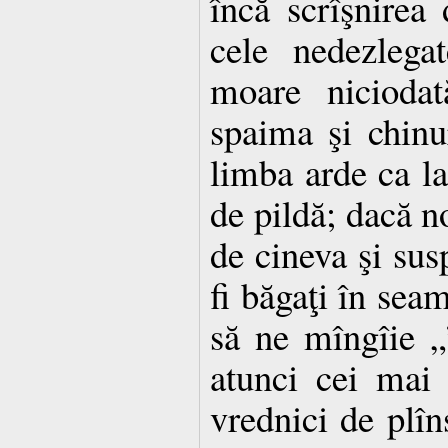
încă scrîşnirea d
cele nedezlega
moare niciodat
spaima şi chinur
limba arde ca la
de pildă; dacă no
de cineva şi sus
fi băgaţi în sea
să ne mîngîie 
atunci cei mai 
vrednici de plîns