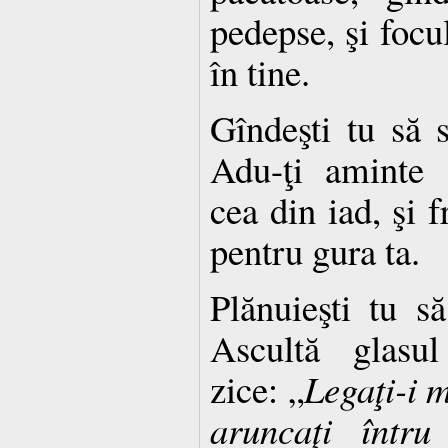
pedepse, şi focul
în tine.
Gîndeşti tu să 
Adu-ţi aminte d
cea din iad, şi f
pentru gura ta.
Plănuieşti tu să
Ascultă glasul
zice: „
Legaţi-i m
aruncaţi întru