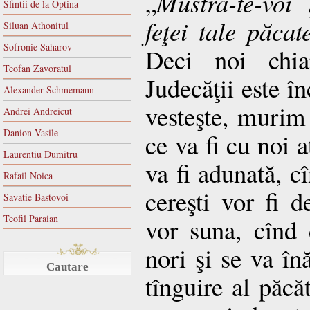
„
Mustra-te-voi
Sfintii de la Optina
feţei tale păcat
Siluan Athonitul
Sofronie Saharov
Deci noi chi
Teofan Zavoratul
Judecăţii este î
Alexander Schmemann
vesteşte, murim 
Andrei Andreicut
Danion Vasile
ce va fi cu noi 
Laurentiu Dumitru
va fi adunată, cî
Rafail Noica
cereşti vor fi d
Savatie Bastovoi
Teofil Paraian
vor suna, cînd 
nori şi se va în
Cautare
tînguire al păcă