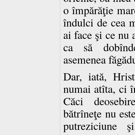
o împărăţie mare
îndulci de cea 
ai face şi ce nu 
ca să dobînd
asemenea făgădu
Dar, iată, Hris
numai atîta, ci 
Căci deosebire
bătrîneţe nu est
putreziciune ş