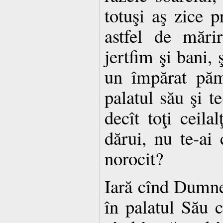
totuşi aş zice p
astfel de mări
jertfim şi bani, 
un împărat păm
palatul său şi t
decît toţi ceilal
dărui, nu te-ai
norocit?
Iară cînd Dumne
în palatul Său c