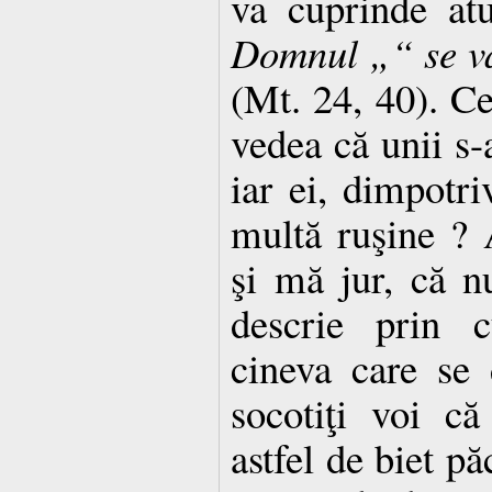
va cuprinde at
Domnul „“ se va 
(Mt. 24, 40). Ce
vedea că unii s-
iar ei, dimpotri
multă ruşine ? 
şi mă jur, că n
descrie prin c
cineva care se
socotiţi voi c
astfel de biet pă