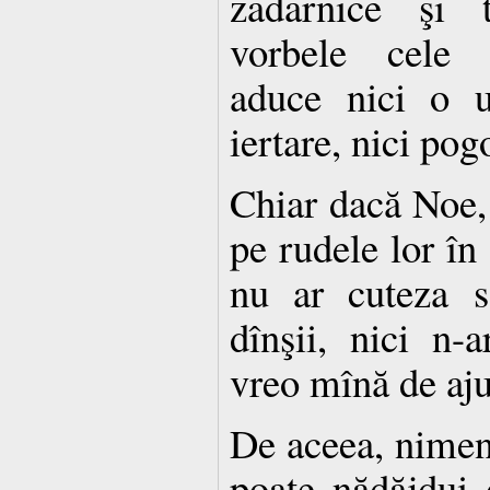
zadarnice şi t
vorbele cele p
aduce nici o u
iertare, nici pog
Chiar dacă Noe, 
pe rudele lor în
nu ar cuteza s
dînşii, nici n-
vreo mînă de ajut
De aceea, nimeni
poate nădăjdui