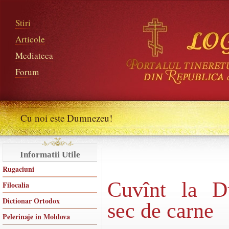
Stiri
Articole
Mediateca
Forum
Cu noi este Dumnezeu!
Informatii Utile
Rugaciuni
Cuvînt la D
Filocalia
Dictionar Ortodox
sec de carne
Pelerinaje in Moldova