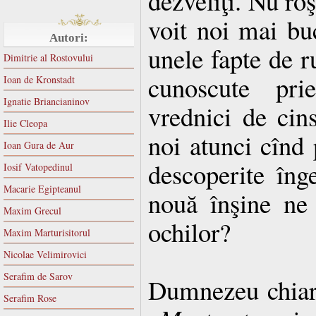
dezveliţi. Nu ro
voit noi mai bu
Autori:
unele fapte de ru
Dimitrie al Rostovului
cunoscute prie
Ioan de Kronstadt
Ignatie Briancianinov
vrednici de cin
Ilie Cleopa
noi atunci cînd 
Ioan Gura de Aur
descoperite înge
Iosif Vatopedinul
Macarie Egipteanul
nouă înşine ne 
Maxim Grecul
ochilor?
Maxim Marturisitorul
Nicolae Velimirovici
Serafim de Sarov
Dumnezeu chiar 
Serafim Rose