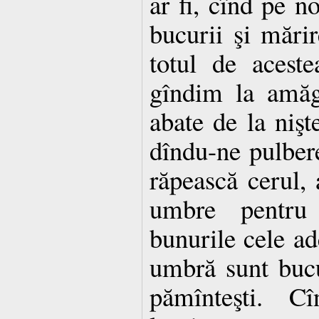
ar fi, cînd pe no
bucurii şi mări
totul de acest
gîndim la amăg
abate de la nişt
dîndu-ne pulbere
răpească cerul, 
umbre pentr
bunurile cele ad
umbră sunt bucur
pămînteşti. C