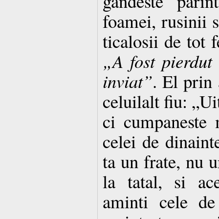
gandeste parin
foamei, rusinii s
ticalosii de tot 
„A fost pierdut 
inviat”
. El prin
celuilalt fiu: „Ui
ci cumpaneste m
celei de dinaint
ta un frate, nu u
la tatal, si a
aminti cele de