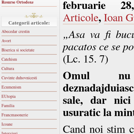
februarie 2
Resurse Ortodoxe
,
Articole
Ioan G
Categorii articole:
„
Asa va fi buc
Abecedar crestin
Avort
pacatos ce se po
Biserica si societate
(Lc. 15. 7)
Catehism
Cultura
Omul nu
Cuvinte duhovnicesti
deznadajduias
Ecumenism
sale, dar nici
EUtopia
Familia
usuratic la min
Francmasonerie
Icoane
Cand noi stim c
Interviuri