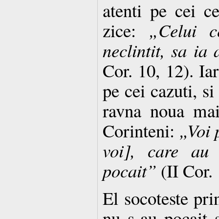
atenti pe cei ce
zice:
„Celui c
neclintit, sa i
Cor. 10, 12). Iar
pe cei cazuti, si
ravna noua mai
Corinteni:
„Voi 
voi], care au 
pocait”
(II Cor. 
El socoteste pri
nu s-au pocait 