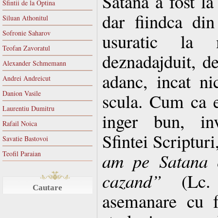
Satana a fost la
Sfintii de la Optina
dar fiindca din
Siluan Athonitul
Sofronie Saharov
usuratic la
Teofan Zavoratul
deznadajduit, d
Alexander Schmemann
adanc, incat n
Andrei Andreicut
Danion Vasile
scula. Cum ca e
Laurentiu Dumitru
inger bun, in
Rafail Noica
Sfintei Scriptur
Savatie Bastovoi
Teofil Paraian
am pe Satana c
cazand”
(Lc. 
Cautare
asemanare cu f