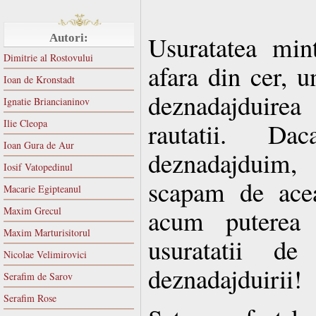
Usuratatea min
Autori:
Dimitrie al Rostovului
afara din cer, u
Ioan de Kronstadt
deznadajduirea
Ignatie Briancianinov
Ilie Cleopa
rautatii. D
Ioan Gura de Aur
deznadajduim
Iosif Vatopedinul
scapam de acea
Macarie Egipteanul
acum puterea 
Maxim Grecul
Maxim Marturisitorul
usuratatii d
Nicolae Velimirovici
deznadajduirii!
Serafim de Sarov
Serafim Rose