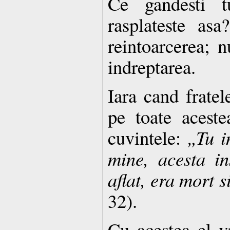
Ce gandesti t
rasplateste as
reintoarcerea; n
indreptarea.
Iara cand fratel
pe toate acestea
cuvintele:
„Tu i
mine, acesta in
aflat, era mort s
32).
Cu acestea el v