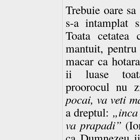
Trebuie oare sa 
s-a intamplat s
Toata cetatea 
mantuit, pentru
macar ca hotar
ii luase toa
proorocul nu z
pocai, va veti m
a dreptul:
„inca 
va prapadi”
(Ion
ca Dumnezeu ii