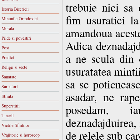
trebuie nici sa
Istoria Bisericii
fim usuratici la
Minunile Ortodoxiei
amandoua acestea
Morala
Pilde si povestiri
Adica deznadajd
Post
a ne scula din 
Predici
usuratatea mintii
Religii si secte
Sanatate
sa se poticneasc
Sarbatori
asadar, ne rape
Stiinta
posedam, ia
Superstitii
Tinerii
deznadajduirea, 
Vietile Sfintilor
de relele sub ca
Vrajitorie si horoscop