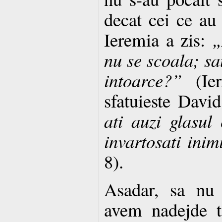
decat cei ce au 
Ieremia a zis:
„
nu se scoala; sa
intoarce?”
(Ier
sfatuieste Davi
ati auzi glasul
invartosati inim
8).
Asadar, sa nu 
avem nadejde t