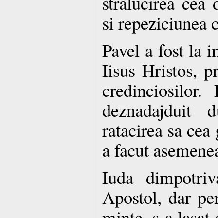
stralucirea cea 
si repeziciunea c
Pavel a fost la i
Iisus Hristos, p
credinciosilor
deznadajduit 
ratacirea sa cea 
a facut asemenea
Iuda dimpotriv
Apostol, dar pen
minte, s-a lasat 