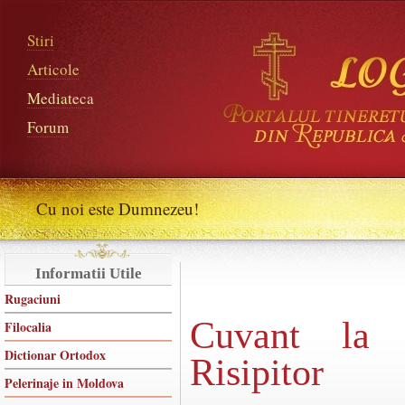
Stiri
Articole
Mediateca
Forum
Cu noi este Dumnezeu!
Informatii Utile
Rugaciuni
Cuvant la 
Filocalia
Dictionar Ortodox
Risipitor
Pelerinaje in Moldova