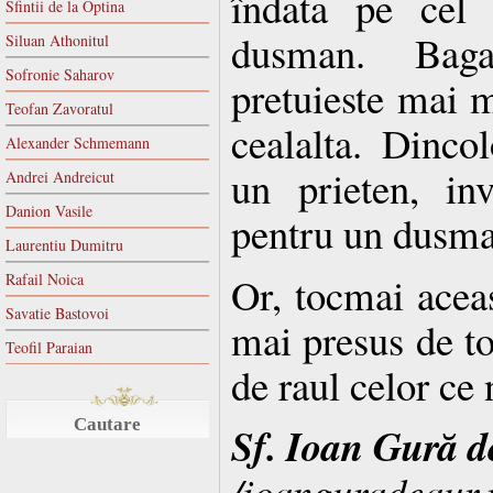
îndata pe cel 
Sfintii de la Optina
dusman. Bag
Siluan Athonitul
Sofronie Saharov
pretuieste mai m
Teofan Zavoratul
cealalta. Dincol
Alexander Schmemann
un prieten, inv
Andrei Andreicut
Danion Vasile
pentru un dusma
Laurentiu Dumitru
Or, tocmai ace
Rafail Noica
Savatie Bastovoi
mai presus de t
Teofil Paraian
de raul celor ce 
Cautare
Sf. Ioan Gură d
/ioanguradeaur.