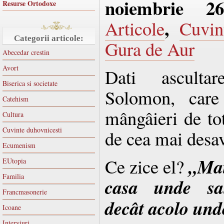
noiembrie 2
Resurse Ortodoxe
,
Articole
Cuvin
Categorii articole:
Gura de Aur
Abecedar crestin
Avort
Dati ascultar
Biserica si societate
Solomon, care 
Catehism
mângâieri de to
Cultura
Cuvinte duhovnicesti
de cea mai desav
Ecumenism
„Mai
Ce zice el?
EUtopia
Familia
casa unde sal
Francmasonerie
decât acolo und
Icoane
Interviuri