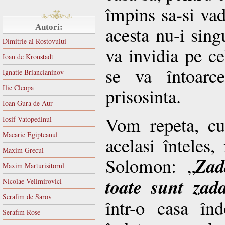
împins sa-si vad
Autori:
acesta nu-i sing
Dimitrie al Rostovului
va invidia pe cel
Ioan de Kronstadt
se va întoarc
Ignatie Briancianinov
Ilie Cleopa
prisosinta.
Ioan Gura de Aur
Vom repeta, cu
Iosif Vatopedinul
Macarie Egipteanul
acelasi înteles,
Maxim Grecul
Zad
Solomon: „
Maxim Marturisitorul
toate sunt zada
Nicolae Velimirovici
Serafim de Sarov
într-o casa în
Serafim Rose