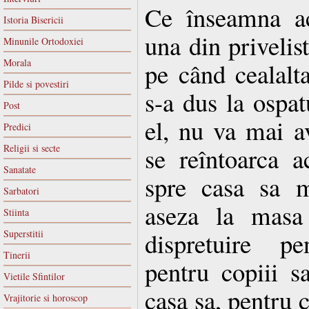
Ce înseamna ac
Istoria Bisericii
una din privelist
Minunile Ortodoxiei
Morala
pe când cealalt
Pilde si povestiri
s-a dus la ospat
Post
el, nu va mai a
Predici
Religii si secte
se reîntoarca a
Sanatate
spre casa sa m
Sarbatori
aseza la masa
Stiinta
dispretuire pe
Superstitii
Tinerii
pentru copiii sa
Vietile Sfintilor
casa sa, pentru c
Vrajitorie si horoscop