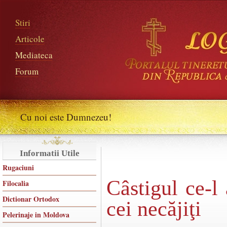
Stiri
Articole
Mediateca
Forum
Cu noi este Dumnezeu!
Informatii Utile
Rugaciuni
Câstigul ce-l
Filocalia
Dictionar Ortodox
cei necăjiţi
Pelerinaje in Moldova