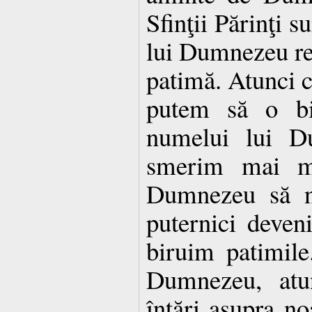
Sfinţii Părinţi s
lui Dumnezeu re
patimă. Atunci c
putem să o bi
numelui lui D
smerim mai m
Dumnezeu să ne
puternici deven
biruim patimil
Dumnezeu, atu
întări asupra no