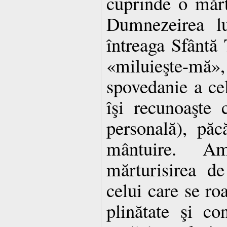
cuprinde o mărt
Dumnezeirea lu
întreaga Sfântă
«miluieşte-
spovedanie a cel
îşi recunoaşte 
personală), păc
mântuire. Am
mărturisirea de
celui care se ro
plinătate şi co