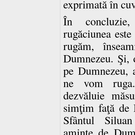
exprimată în cuv
În concluzi
rugăciunea este 
rugăm, însea
Dumnezeu. Şi, d
pe Dumnezeu, a
ne vom ruga.
dezvăluie măsu
simţim faţă de
Sfântul Siluan
aminte de Dumn