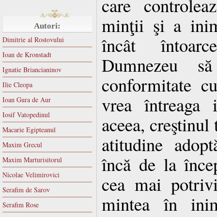
care controlea
minţii şi a ini
Autori:
încât întoar
Dimitrie al Rostovului
Ioan de Kronstadt
Dumnezeu să
Ignatie Briancianinov
conformitate c
Ilie Cleopa
vrea întreaga
Ioan Gura de Aur
Iosif Vatopedinul
aceea, creştinul 
Macarie Egipteanul
atitudine adop
Maxim Grecul
încă de la încep
Maxim Marturisitorul
Nicolae Velimirovici
cea mai potrivi
Serafim de Sarov
mintea în inim
Serafim Rose