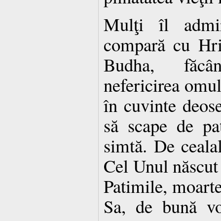
Mulţi îl adm
compară cu Hri
Budha, făcâ
nefericirea omulu
în cuvinte deos
să scape de pa
simtă. De cealal
Cel Unul născut
Patimile, moarte
Sa, de bună vo