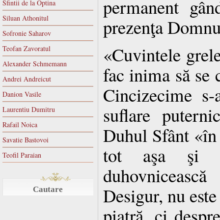
permanent gând
Sfintii de la Optina
Siluan Athonitul
prezenţa Domnu
Sofronie Saharov
«Cuvintele grele
Teofan Zavoratul
Alexander Schmemann
fac inima să se
Andrei Andreicut
Cincizecime s-
Danion Vasile
suflare putern
Laurentiu Dumitru
Rafail Noica
Duhul Sfânt «în 
Savatie Bastovoi
tot aşa şi a
Teofil Paraian
duhovnicească 
Desigur, nu este
Cautare
piatră, ci despr