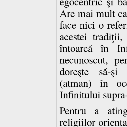
egocentric şi b
Are mai mult car
face nici o refe
acestei tradiţi
întoarcă în Inf
necunoscut, pe
doreşte să-şi 
(atman) în oc
Infinitului supra
Pentru a ating
religiilor orient