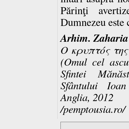
Părinţi averti
Dumnezeu este c
Arhim. Zaharia
Ο κρυπτός τη
(Omul cel ascun
Sfintei Mănăs
Sfântului Ioan
Anglia, 2012
/pemptousia.ro/