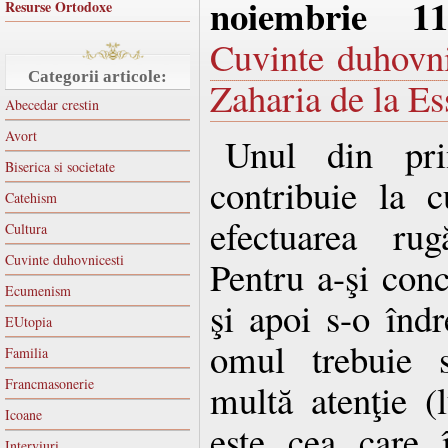
noiembrie 1
Resurse Ortodoxe
Cuvinte duhovni
Categorii articole:
Zaharia de la Es
Abecedar crestin
Avort
Unul din prin
Biserica si societate
contribuie la c
Catehism
efectuarea rug
Cultura
Cuvinte duhovnicesti
Pentru a-şi con
Ecumenism
şi apoi s-o înd
EUtopia
omul trebuie 
Familia
Francmasonerie
multă atenţie (
Icoane
este cea care 
Interviuri