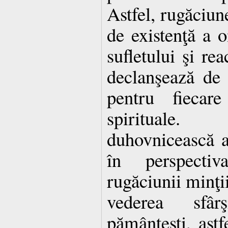
Astfel, rugăciun
de existenţă a 
sufletului şi re
declanşează de 
pentru fiecar
spirituale
duhovnicească 
în perspectiv
rugăciunii minţii
vederea sfârş
pământeşti, astf