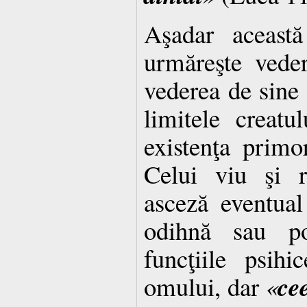
Aşadar această
urmăreşte vede
vederea de sine
limitele creatu
existenţa prim
Celui viu şi r
asceză eventua
odihnă sau po
funcţiile psihi
ce
omului, dar
«