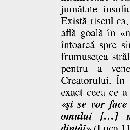
jumătate insufic
Există riscul ca
află goală în «n
întoarcă spre s
frumuseţea străl
pentru a vene
Creatorului. În
exact ceea ce a 
şi se vor fac
«
omului […] m
dintâi
»
(Luca 11