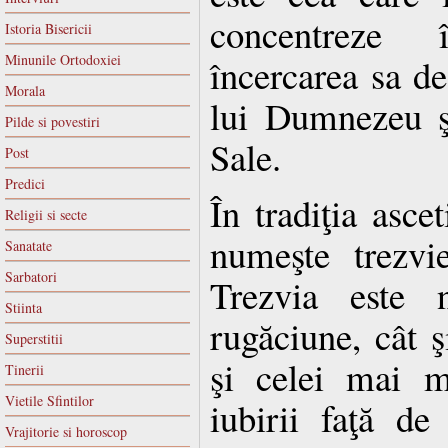
concentreze 
Istoria Bisericii
Minunile Ortodoxiei
încercarea sa d
Morala
lui Dumnezeu ş
Pilde si povestiri
Sale.
Post
Predici
În tradiţia ascet
Religii si secte
numeşte trezvi
Sanatate
Sarbatori
Trezvia este n
Stiinta
rugăciune, cât ş
Superstitii
şi celei mai m
Tinerii
Vietile Sfintilor
iubirii faţă d
Vrajitorie si horoscop