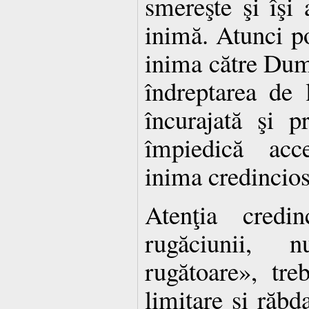
smereşte şi îşi
inimă. Atunci po
inima către Dum
îndreptarea de 
încurajată şi pr
împiedică acc
inima credincios
Atenţia credin
rugăciunii, 
rugătoare», tre
limitare şi răbd