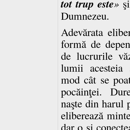
tot trup este
»
şi
Dumnezeu.
Adevărata elibe
formă de depen
de lucrurile vă
lumii acesteia 
mod cât se poate
pocăinţei. Dur
naşte din harul 
eliberează minte
dar o şi conecte