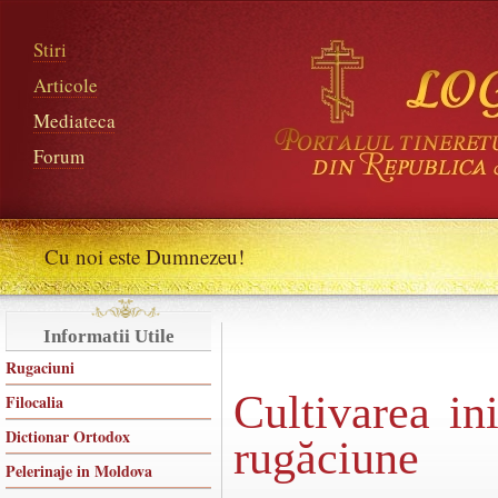
Stiri
Articole
Mediateca
Forum
Cu noi este Dumnezeu!
Informatii Utile
Rugaciuni
Cultivarea ini
Filocalia
Dictionar Ortodox
rugăciune
Pelerinaje in Moldova