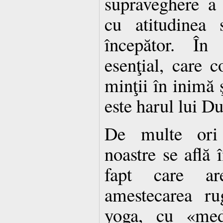
supraveghere a p
cu atitudinea 
începător. În 
esenţial, care c
minţii în inimă ş
este harul lui 
De multe ori 
noastre se află î
fapt care ar
amestecarea ru
yoga, cu «medi