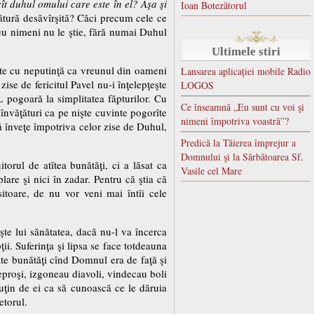
ît duhul omului care este în el? Aşa şi
Ioan Botezătorul
ătură desăvîrşită? Căci precum cele ce
zeu nimeni nu le ştie, fără numai Duhul
Ultimele stiri
ste cu neputinţă ca vreunul din oameni
Lansarea aplicației mobile Radio
ise de fericitul Pavel nu-i înţelepţeşte
LOGOS
L pogoară la simplitatea făpturilor. Cu
Ce înseamnă „Eu sunt cu voi şi
învăţături ca pe nişte cuvinte pogorîte
nimeni împotriva voastră”?
ă înveţe împotriva celor zise de Duhul,
Predică la Tăierea împrejur a
Domnului şi la Sărbătoarea Sf.
orul de atîtea bunătăţi, ci a lăsat ca
Vasile cel Mare
lare şi nici în zadar. Pentru că ştia că
itoare, de nu vor veni mai întîi cele
şte lui sănătatea, dacă nu-l va încerca
i. Suferinţa şi lipsa se face totdeauna
ate bunătăţi cînd Domnul era de faţă şi
 leproşi, izgoneau diavoli, vindecau boli
puţin de ei ca să cunoască ce le dăruia
etorul.