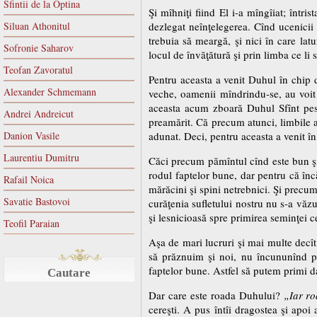
Sfintii de la Optina
Şi mîhniţi fiind El i-a mîngîiat; întris
Siluan Athonitul
dezlegat neînţelegerea. Cînd ucenicii
trebuia să meargă, şi nici în care lat
Sofronie Saharov
locul de învăţătură şi prin limba ce li s
Teofan Zavoratul
Pentru aceasta a venit Duhul în chip 
Alexander Schmemann
veche, oamenii mîndrindu-se, au voit s
aceasta acum zboară Duhul Sfînt pest
Andrei Andreicut
preamărit. Că precum atunci, limbile a
Danion Vasile
adunat. Deci, pentru aceasta a venit în
Laurentiu Dumitru
Căci precum pămîntul cînd este bun şi g
rodul faptelor bune, dar pentru că înc
Rafail Noica
mărăcini şi spini netrebnici. Şi precu
Savatie Bastovoi
curăţenia sufletului nostru nu s-a văzu
şi lesnicioasă spre primirea seminţei ce
Teofil Paraian
Aşa de mari lucruri şi mai multe decît
să prăznuim şi noi, nu încununînd poa
faptelor bune. Astfel să putem primi d
Cautare
Dar care este roada Duhului?
„Iar r
cereşti. A pus întîi dragostea şi apoi