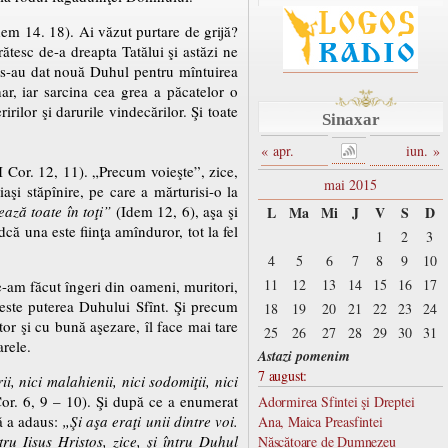
em 14. 18). Ai văzut purtare de grijă?
ătesc de-a dreapta Tatălui şi astăzi ne
i s-au dat nouă Duhul pentru mîntuirea
ar, iar sarcina cea grea a păcatelor o
ilor şi darurile vindecărilor. Şi toate
Sinaxar
« apr.
iun. »
I Cor. 12, 11). „Precum voieşte”, zice,
mai 2015
i stăpînire, pe care a mărturisi-o la
ază toate în toţi”
(Idem 12, 6), aşa şi
L
Ma
Mi
J
V
S
D
dcă una este fiinţa amînduror, tot la fel
1
2
3
4
5
6
7
8
9
10
11
12
13
14
15
16
17
e-am făcut îngeri din oameni, muritori,
 este puterea Duhului Sfînt. Şi precum
18
19
20
21
22
23
24
tor şi cu bună aşezare, îl face mai tare
25
26
27
28
29
30
31
arele.
Astazi pomenim
7 august:
rii, nici malahienii, nici sodomiţii, nici
or. 6, 9 – 10). Şi după ce a enumerat
Adormirea Sfintei şi Dreptei
tă a adaus:
„Şi aşa eraţi unii dintre voi.
Ana, Maica Preasfintei
u Iisus Hristos, zice, şi întru Duhul
Născătoare de Dumnezeu