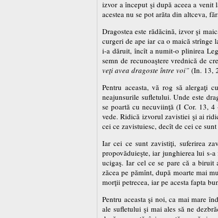
izvor a început şi după aceea a venit 
acestea nu se pot arăta din altceva, fă
Dragostea este rădăcină, izvor şi maic
curgeri de ape iar ca o maică strînge la
i-a dăruit, încît a numit-o plinirea Leg
semn de recunoaştere vrednică de cred
veţi avea dragoste între voi”
(In. 13, 
Pentru aceasta, vă rog să alergaţi c
neajunsurile sufletului. Unde este drag
se poartă cu necuviinţă (I Cor. 13, 4
vede. Ridică izvorul zavistiei şi ai rid
cei ce zavistuiesc, decît de cei ce sun
Iar cei ce sunt zavistiţi, suferirea z
propovăduieşte, iar junghierea lui s-a 
ucigaş. Iar cel ce se pare că a biruit
zăcea pe pămînt, după moarte mai multă
morţii petrecea, iar pe acesta fapta bun
Pentru aceasta şi noi, ca mai mare înd
ale sufletului şi mai ales să ne dezbr