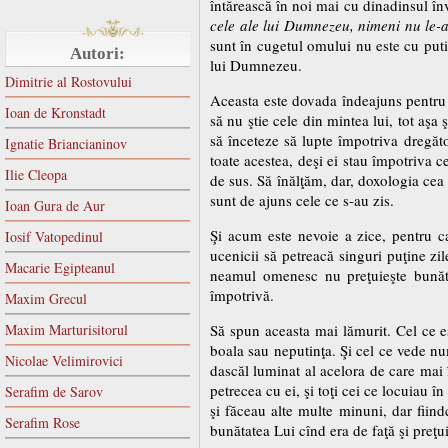
întărească în noi mai cu dinadinsul în
cele ale lui Dumnezeu, nimeni nu le-
sunt în cugetul omului nu este cu puti
Autori:
lui Dumnezeu.
Dimitrie al Rostovului
Aceasta este dovada îndeajuns pentru 
Ioan de Kronstadt
să nu ştie cele din mintea lui, tot aşa
să înceteze să lupte împotriva dregăto
Ignatie Briancianinov
toate acestea, deşi ei stau împotriva 
Ilie Cleopa
de sus. Să înălţăm, dar, doxologia cea
sunt de ajuns cele ce s-au zis.
Ioan Gura de Aur
Şi acum este nevoie a zice, pentru ca
Iosif Vatopedinul
ucenicii să petreacă singuri puţine zil
Macarie Egipteanul
neamul omenesc nu preţuieşte bunătăţ
împotrivă.
Maxim Grecul
Maxim Marturisitorul
Să spun aceasta mai lămurit. Cel ce es
boala sau neputinţa. Şi cel ce vede nu
Nicolae Velimirovici
dascăl luminat al acelora de care mai 
petrecea cu ei, şi toţi cei ce locuiau î
Serafim de Sarov
şi făceau alte multe minuni, dar fiind
Serafim Rose
bunătatea Lui cînd era de faţă şi preţu