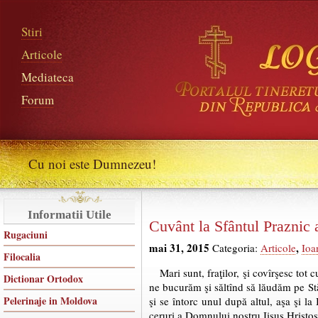
Stiri
Articole
Mediateca
Forum
Cu noi este Dumnezeu!
Informatii Utile
Cuvânt la Sfântul Praznic 
Rugaciuni
mai 31, 2015
,
Categoria:
Articole
Ioa
Filocalia
Mari sunt, fraţilor, şi covîrşesc to
Dictionar Ortodox
ne bucurăm şi săltînd să lăudăm pe Stă
Pelerinaje in Moldova
şi se întorc unul după altul, aşa şi l
ceruri a Domnului nostru Iisus Hristos, 