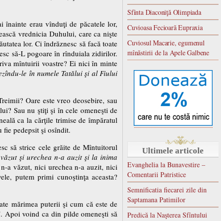
Sfînta Diaconiţă Olimpiada
i înainte erau vînduţi de păcatele lor,
Cuvioasa Fecioară Eupraxia
ulească vrednicia Duhului, care ca nişte
Cuviosul Macarie, egumenul
ăutatea lor. Ci îndrăznesc să facă toate
mînăstirii de la Apele Galbene
tesc să-L pogoare în rînduiala zidirilor.
riva mîntuirii voastre? Ei nici în minte
zîndu-le în numele Tatălui şi al Fiului
 Treimii? Oare este vreo deosebire, sau
lui? Sau nu ştiţi şi în cele omeneşti de
eală ca la cărţile trimise de împăratul
fie pedepsit şi osîndit.
esc să strice cele grăite de Mîntuitorul
Ultimele articole
văzut şi urechea n-a auzit şi la inima
Evanghelia la Bunavestire –
n-a văzut, nici urechea n-a auzit, nici
Comentarii Patristice
avele, putem primi cunoştinţa aceasta?
Semnificatia fiecarei zile din
Saptamana Patimilor
arate mărimea puterii şi cum că este de
”
. Apoi voind ca din pilde omeneşti să
Predică la Naşterea Sfîntului