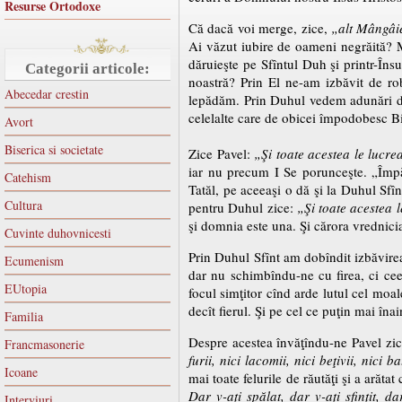
Resurse Ortodoxe
Că dacă voi merge, zice,
„alt Mângâi
Ai văzut iubire de oameni negrăită? Ma
dăruieşte pe Sfîntul Duh şi printr-În
Categorii articole:
noastră? Prin El ne-am izbăvit de rob
Abecedar crestin
lepădăm. Prin Duhul vedem adunări de p
celelalte care de obicei împodobesc Bi
Avort
Biserica si societate
Zice Pavel:
„Şi toate acestea le lucre
iar nu precum I Se porunceşte. „Împă
Catehism
Tatăl, pe aceeaşi o dă şi la Duhul Sfî
Cultura
pentru Duhul zice:
„Şi toate acestea 
şi domnia este una. Şi cărora vrednicia 
Cuvinte duhovnicesti
Prin Duhul Sfînt am dobîndit izbăvirea
Ecumenism
dar nu schimbîndu-ne cu firea, ci cee
EUtopia
focul simţitor cînd arde lutul cel moal
decît fierul. Şi pe cel ce puţin mai înai
Familia
Despre acestea învăţîndu-ne Pavel zi
Francmasonerie
furii, nici lacomii, nici beţivii, nici
Icoane
mai toate felurile de răutăţi şi a arăta
Dar v-aţi spălat, dar v-aţi sfinţit, d
Interviuri