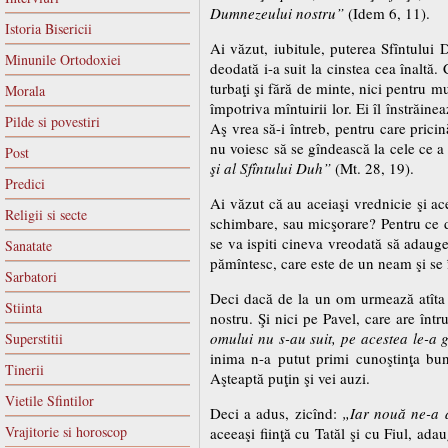
Dumnezeului nostru”
(Idem 6, 11).
Istoria Bisericii
Ai văzut, iubitule, puterea Sfîntului 
Minunile Ortodoxiei
deodată i-a suit la cinstea cea înaltă.
turbaţi şi fără de minte, nici pentru m
Morala
împotriva mîntuirii lor. Ei îl înstrăine
Pilde si povestiri
Aş vrea să-i întreb, pentru care pricin
nu voiesc să se gîndească la cele ce a
Post
şi al Sfîntului Duh”
(Mt. 28, 19).
Predici
Ai văzut că au aceiaşi vrednicie şi ac
Religii si secte
schimbare, sau micşorare? Pentru ce dar
se va ispiti cineva vreodată să adauge
Sanatate
pămîntesc, care este de un neam şi se î
Sarbatori
Deci dacă de la un om urmează atîta pri
Stiinta
nostru. Şi nici pe Pavel, care are într
omului nu s-au suit, pe acestea le-a 
Superstitii
inima n-a putut primi cunoştinţa bună
Tinerii
Aşteaptă puţin şi vei auzi.
Vietile Sfintilor
Deci a adus, zicînd:
„Iar nouă ne-a 
Vrajitorie si horoscop
aceeaşi fiinţă cu Tatăl şi cu Fiul, ada