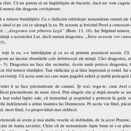
la rîuri. Că nu putem să ne împărtăşim de bucurie, dacă nu vom cugeta că 
ră numai din dragoste covîrşitoare.
ă a tuturor bunătăţilor. Ca o rădăcină odrăsleşte nenumărate ramuri ale f
 sînul ei pe cei ce aleargă la ea. Pe aceasta şi fericitul Pavel a cunoscut
ii :
,,dragostea este plinirea Legii”
(Rom. 13, 10). Iar Stăpînul tuturor, 
inţă a ucenicilor Lui, decît numai dragostea:
„Întru aceasta vor cunoa
25).
u toţii la ea, s-o îmbrăţişăm şi cu ea să primim praznicul acesta. Că
oste au încetat zburdările cele dobitoceşti ale minţii. Căci dragostea, z
 – 5). Dragostea nu face rău vecinului. Acolo unde petrece dragostea,
icat rîul tuturor răutăţilor. Taie rădăcina şi ai tăiat împreună şi rodul. Iar
t zavistuiţi. Că aceia sunt cei care mare pagubă suferă şi multă pedeapsă î
avistiei li se face pricinuitoare de cununi. Şi vezi, rogu-te, cum Avel c
făcut pricinuitoare de mare slavă. Prin sîngele său şi după moarte se ara
 a luat rodul faptei sale, că tremurînd şi suspinînd a petrecut în grele s
 îndrăzneală a arătat înaintea lui Dumnezeu. Pe acela viu fiind, păcatul l
ă, mort fiind, l-a propovăduit mai strălucit.
răzneală să avem şi mai multa veselie să dobîndim, de la acest Praznic,
ăcăm de haina zavistiei. Chiar cît de nenumărate fapte bune ni s-ar păr