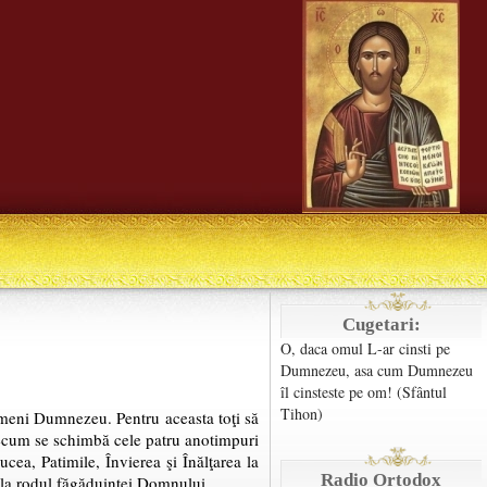
Cugetari:
O, daca omul L-ar cinsti pe
Dumnezeu, asa cum Dumnezeu
îl cinsteste pe om! (Sfântul
Tihon)
 oameni Dumnezeu. Pentru aceasta toţi să
precum se schimbă cele patru anotimpuri
cea, Patimile, Învierea şi Înălţarea la
Radio Ortodox
r, la rodul făgăduinţei Domnului.