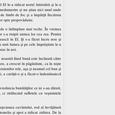
El le-a ridicat norul întristării şi le-a
 nedumerire şi nu ştiau nici unul unde
de limbi de foc şi a împărţit fiecăruia
 lor spre propovăduire.
i de o întîmplare mai veche. În vremea
 s-a risipit unirea lor cea rea. Pentru
ască în El. Şi s-a făcut lucru nou şi
 unit lumea şi pe cele împrăştiate le-a
ise în noi.
 noastră fiind bună este înclinată către
u, a crescut în păgînătate, ca în nişte
uienilor rele, aşa şi neamul cel bun şi
i, a curăţit-o şi a făcut-o îndemînatecă
rednicia bunătăţilor ce ni s-au dăruit,
 ci strălucind sufletele cu veşmintele
epciunea cuvîntului, rod al învăţăturii
emelia şi apoi a ridicat zidirea. De la