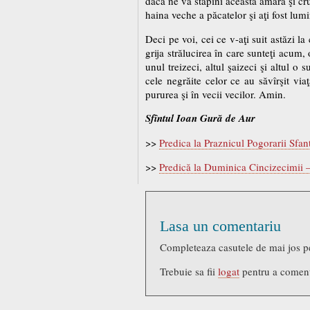
dacă ne va stăpîni această amară şi cru
haina veche a păcatelor şi aţi fost lumi
Deci pe voi, cei ce v-aţi suit astăzi l
grija strălucirea în care sunteţi acum
unul treizeci, altul şaizeci şi altul o
cele negrăite celor ce au săvîrşit vi
pururea şi în vecii vecilor. Amin.
Sfîntul Ioan Gură de Aur
>>
Predica la Praznicul Pogorarii Sfa
>>
Predică la Duminica Cincizecimii –
Lasa un comentariu
Completeaza casutele de mai jos p
Trebuie sa fii
logat
pentru a comen