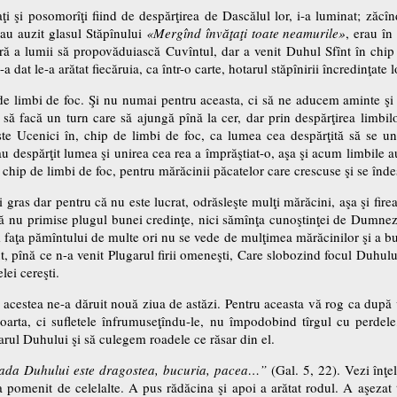
taţi şi posomorîţi fiind de despărţirea de Dascălul lor, i-a luminat; zăcînd 
 au auzit glasul Stăpînului
«Mergînd învăţaţi toate neamurile»
, erau în
ură a lumii să propovăduiască Cuvîntul, dar a venit Duhul Sfînt în chip 
-a dat le-a arătat fiecăruia, ca într-o carte, hotarul stăpînirii încredinţate
de limbi de foc. Şi nu numai pentru aceasta, ci să ne aducem aminte ş
ă facă un turn care să ajungă pînă la cer, dar prin despărţirea limbilor
e Ucenici în, chip de limbi de foc, ca lumea cea despărţită să se une
u despărţit lumea şi unirea cea rea a împrăştiat-o, aşa şi acum limbile au
 chip de limbi de foc, pentru mărăcinii păcatelor care crescuse şi se îndes
ras dar pentru că nu este lucrat, odrăsleşte mulţi mărăcini, aşa şi firea
ă nu primise plugul bunei credinţe, nici sămînţa cunoştinţei de Dumneze
m faţa pămîntului de multe ori nu se vede de mulţimea mărăcinilor şi a bur
t, pînă ce n-a venit Plugarul firii omeneşti, Care slobozind focul Duhulu
lei cereşti.
 acestea ne-a dăruit nouă ziua de astăzi. Pentru aceasta vă rog ca după v
rta, ci sufletele înfrumuseţîndu-le, nu împodobind tîrgul cu perdele,
arul Duhului şi să culegem roadele ce răsar din el.
oada Duhului este dragostea, bucuria, pacea…”
(Gal. 5, 22). Vezi înţel
 a pomenit de celelalte. A pus rădăcina şi apoi a arătat rodul. A aşezat t