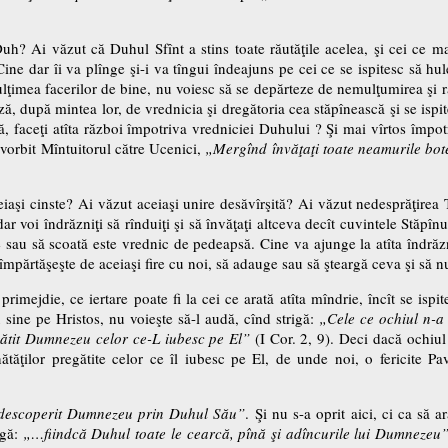
Duh? Ai văzut că Duhul Sfînt a stins toate răutăţile acelea, şi cei ce ma
 Cine dar îi va plînge şi-i va tîngui îndeajuns pe cei ce se ispitesc să h
ulţimea facerilor de bine, nu voiesc să se depărteze de nemulţumirea şi r
ază, după mintea lor, de vrednicia şi dregătoria cea stăpînească şi se ispi
ă, faceţi atîta război împotriva vredniciei Duhului ? Şi mai vîrtos împot
 vorbit Mîntuitorul către Ucenici,
„Mergînd învăţaţi toate neamurile bote
eiaşi cinste? Ai văzut aceiaşi unire desăvîrşită? Ai văzut nedesprăţirea
 voi îndrăzniţi să rînduiţi şi să învăţaţi altceva decît cuvintele Stăpînu
 sau să scoată este vrednic de pedeapsă. Cine va ajunge la atîta îndrăzn
mpărtăşeşte de aceiaşi fire cu noi, să adauge sau să şteargă ceva şi să nu 
mejdie, ce iertare poate fi la cei ce arată atîta mîndrie, încît se ispit
u sine pe Hristos, nu voieşte să-l audă, cînd strigă:
„Cele ce ochiul n-a 
gătit Dumnezeu celor ce-L iubesc pe El”
(I Cor. 2, 9). Deci dacă ochiul 
tăţilor pregătite celor ce îl iubesc pe El, de unde noi, o fericite P
descoperit Dumnezeu prin Duhul Său”
. Şi nu s-a oprit aici, ci ca să 
ugă:
„…fiindcă Duhul toate le cearcă, pînă şi adîncurile lui Dumnezeu