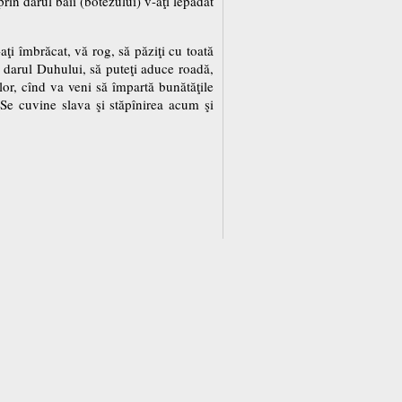
rin darul băii (botezului) v-aţi lepădat
aţi îmbrăcat, vă rog, să păziţi cu toată
g darul Duhului, să puteţi aduce roadă,
ilor, cînd va veni să împartă bunătăţile
 Se cuvine slava şi stăpînirea acum şi