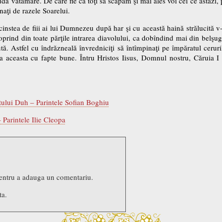
dă vătămare. De care fie ca toţi să scăpăm şi mai ales voi cei ce astăzi, p
naţi de razele Soarelui.
a cinstea de fiii ai lui Dumnezeu după har şi cu această haină strălucită v-
, oprind din toate părţile intrarea diavolului, ca dobîndind mai din belşu
 sută. Astfel cu îndrăzneală învredniciţi să întîmpinaţi pe împăratul cerur
aţa aceasta cu fapte bune. Întru Hristos Iisus, Domnul nostru, Căruia I
ntului Duh – Parintele Sofian Boghiu
 Parintele Ilie Cleopa
entru a adauga un comentariu.
ta.