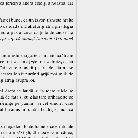
fericirea altora este şi a noastră. Iar
aptei bune, ca un izvor, ţîşneşte multe
-o ca roadă a Duhului şi atîta privilegiu
nu a pus altceva ca ţintă de cucerit şi
şte toţi că sunteţi Ucenicii Mei, dacă
 unde este dragoste sunt nelucrătoare
ice, nu se semeţeşte, nu se trufeşte, nu
 Cain care omoară pe fratele său nu se
 acestea le zic purtînd grijă mai mult de
şi atrag asupra lor.
el drept se laudă şi în toate zilele se
tă de faţă şi cu glas tare prihăneşte pe
uferinţe pe pămînt. Şi cel omorît, care
-a adus întru atîta ticăloşie, încît ca
 să lepădăm toate hainele cele întinate
ea ca am săvîrşit, din toate vom cădea,