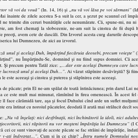
etor vă voi da vouă”
(In. 14, 16) şi
„nu vă voi lăsa pe voi sărmani”
(Id
i înainte de zilele acestea S-a suit la cer, a şezut pe scaunul cel împăr
sul ne trimite din ceruri bunătăţile cele nenumărate. Că, spune-mi, nu n
ie, am fost chemaţi la slobozenie, ne-am suit la cinstea de fii după h
reoţi, avem cete de dascăli. Din Izvorul acesta curg darurile descoperir
serica lui Dumnezeu, de aici au izvorul.
ază unul şi acelaşi Duh, împărţind fiecăruia deosebi, precum voieşte”
(
rţind”, nu Împărţindu-Se, domnind şi nu fiind supus domniei. Că aceiaş
nt. Şi precum pentru Tatăl zice:
„…dar este acelaşi Dumnezeu care lucre
le lucrează unul şi acelaşi Duh…”
. Ai văzut stăpînire desăvîrşită? Şi fiin
le este aceeaşi şi cinstea şi puterea şi stăpînirea este aceeaşi.
 de păcate; prin El ne-am spălat de toată întinăciunea; prin darul Lui n
a ce este mult mai minunat, rămînînd în firea omenească. În acest fel
e îl face cărămidă tare, aşa şi focul Duhului cînd arde un suflet mulţumi
nte era întinat cu noroiul păcatelor, deodată îl arată mai strălucit decît so
ce:
„Nu vă înşelaţi: nici desfrînaţii, nici închinătorii la idoli, nici adulte
 batjocoritorii, nici răpitorii nu vor moşteni împărăţia lui Dumnezeu”
(I C
t că cei ce sunt vinovaţi de aceste păcate se fac străini de împărăţie, înda
ar v-aţi îndreptat…”
. Cum şi în ce chip?
„Întru numele Domnului nostr