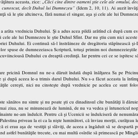
văţătura aceasta, zice:
„Căci cine dintre oameni ştie cele ale omului, dec
a cunoscut, decît Duhul lui Dumnezeu”
(Idem 2, 10, 11). Ai auzit învăţ
nţă să le ştie altcineva, fără numai el singur, aşa şi cele ale lui Dumne
a arăta vrednicia Duhului. Şi a adus acea pildă arătînd că după cum e
 şi cele ale lui Dumnezeu le ştie Duhul Sfînt. Dar nu ştiu cum nici aceste z
riei Duhului. Ei continuă să-l înstrăineze de dregătoria stăpînească şi-
celor spuse de dumnezeiasca Scriptură, totuşi primim noi dumnezeieştile 
 cuviincioasă Duhului cu dreaptă credinţă. Iar pentru cei ce se ispitesc s
re pricină Domnul nu ne-a dăruit îndată după înălţarea Sa pe Pricinuit
e şi după aceea le-a trimis darul Duhului. Nu s-a făcut aceasta la întîmp
ile cereşti, nici nu cinsteşte după vrednicie pe acelea ce sunt folos
te sănătos nu simte şi nu poate şti cu dinadinsul cîte bunătăţi îi dăruie
mai ziua, nu se minunează de lumină, de nu va vedea şi întunericul nopţi
înainte ne-am îndulcit. Pentru că şi Ucenicii se îndulciseră de nenumăr
n Palestina priveau la ei ca la nişte luminători, că înviau morţii, curăţeau
că ei erau aşa de vestiţii şi slăviţi, de aceea a îngăduit să se despartă 
ind astfel bunătăţile trecute, cu mai multă osîrdie să primească pe Mîngîi