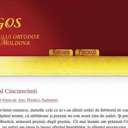
al Cincizecimii
,
,
n Gura de Aur
Predici
Sarbatori
t cuvîntul omenesc, darurile cele ce ni s-au dăruit astăzi de Iubitorul de
pînul nostru, că sărbătoare şi praznic ne este nouă ziua de astăzi. Şi 
a Biserică, urmează praznic după praznic. Că mai înainte am prăznuit Cru
iar astăzi am ajuns la însuşi sfîrşitul bunătăţilor, la sfîrşitul praznicelo