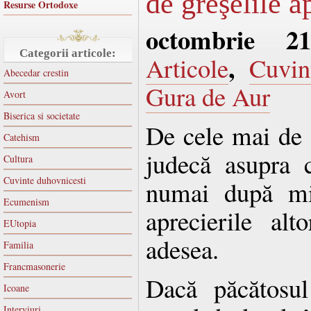
de greşelile a
Resurse Ortodoxe
octombrie 2
Categorii articole:
,
Articole
Cuvin
Abecedar crestin
Gura de Aur
Avort
Biserica si societate
De cele mai de 
Catehism
judecă asupra 
Cultura
Cuvinte duhovnicesti
numai după min
Ecumenism
aprecierile al
EUtopia
adesea.
Familia
Francmasonerie
Dacă păcătosul
Icoane
Interviuri