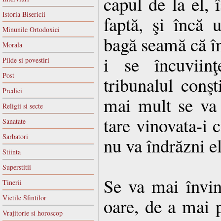
capul de la el, î
Istoria Bisericii
faptă, şi încă 
Minunile Ortodoxiei
bagă seamă că în
Morala
i se încuviinţ
Pilde si povestiri
Post
tribunalul conşti
Predici
mai mult se va 
Religii si secte
tare vinovata-i c
Sanatate
Sarbatori
nu va îndrăzni e
Stiinta
Superstitii
Se va mai învin
Tinerii
Vietile Sfintilor
oare, de a mai p
Vrajitorie si horoscop