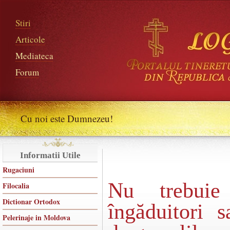
Stiri
Articole
Mediateca
Forum
Cu noi este Dumnezeu!
Informatii Utile
Rugaciuni
Nu trebui
Filocalia
Dictionar Ortodox
îngăduitori s
Pelerinaje in Moldova