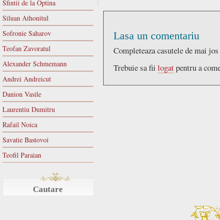
Sfintii de la Optina
Siluan Athonitul
Sofronie Saharov
Lasa un comentariu
Teofan Zavoratul
Completeaza casutele de mai jos
Alexander Schmemann
Trebuie sa fii
logat
pentru a come
Andrei Andreicut
Danion Vasile
Laurentiu Dumitru
Rafail Noica
Savatie Bastovoi
Teofil Paraian
Cautare