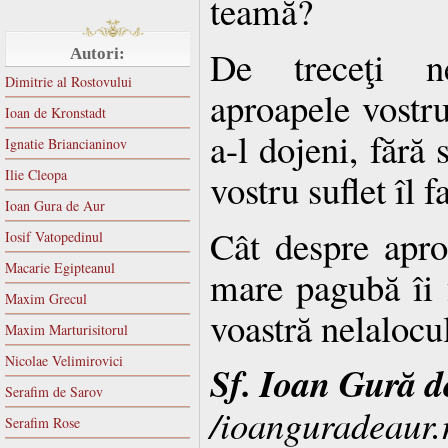
teamă?
De treceţi n
Autori:
Dimitrie al Rostovului
aproapele vostru
Ioan de Kronstadt
a-l dojeni, fără 
Ignatie Briancianinov
Ilie Cleopa
vostru suflet îl 
Ioan Gura de Aur
Cât despre apro
Iosif Vatopedinul
Macarie Egipteanul
mare pagubă îi 
Maxim Grecul
voastră nelalocul
Maxim Marturisitorul
Nicolae Velimirovici
Sf. Ioan Gură d
Serafim de Sarov
/ioanguradeaur.
Serafim Rose