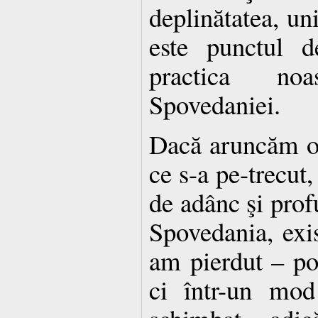
deplinătatea, un
este punctul d
practica no
Spovedaniei.
Dacă aruncăm o 
ce s-a pe-trecut
de adânc şi profu
Spovedania, exis
am pierdut – po
ci într-un mod