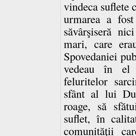
vindeca suflete c
urmarea a fost
săvârşiseră nic
mari, care era
Spovedaniei pub
vedeau în el 
feluritelor sarc
sfânt al lui D
roage, să sfăt
suflet, în calit
comunităţii ca