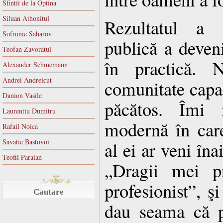
Sfintii de la Optina
Siluan Athonitul
Rezultatul a 
Sofronie Saharov
publică a deven
Teofan Zavoratul
în practică. 
Alexander Schmemann
Andrei Andreicut
comunitate capa
Danion Vasile
păcătos. Îmi 
Laurentiu Dumitru
modernă în car
Rafail Noica
Savatie Bastovoi
al ei ar veni îna
Teofil Paraian
„Dragii mei pr
profesionist”, ş
Cautare
dau seama că p