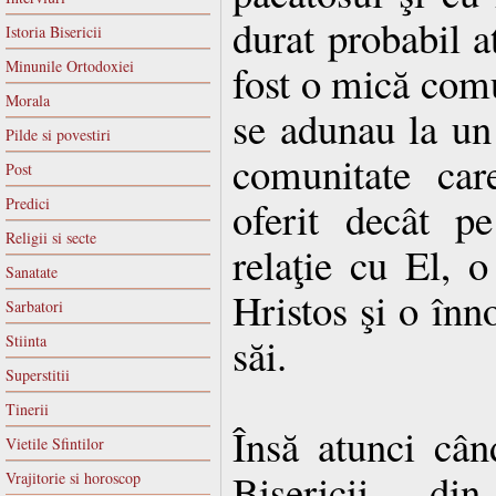
durat probabil a
Istoria Bisericii
Minunile Ortodoxiei
fost o mică com
Morala
se adunau la un
Pilde si povestiri
comunitate ca
Post
oferit decât 
Predici
Religii si secte
relaţie cu El, o
Sanatate
Hristos şi o înn
Sarbatori
săi.
Stiinta
Superstitii
Tinerii
Însă atunci cân
Vietile Sfintilor
Bisericii di
Vrajitorie si horoscop