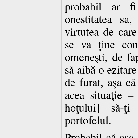
probabil ar fi
onestitatea sa,
virtutea de care
se va ţine cont
omeneşti, de fap
să aibă o ezitare
de furat, aşa că
acea situaţie –
hoţului] să-ţi
portofelul.
Probabil că aşa 