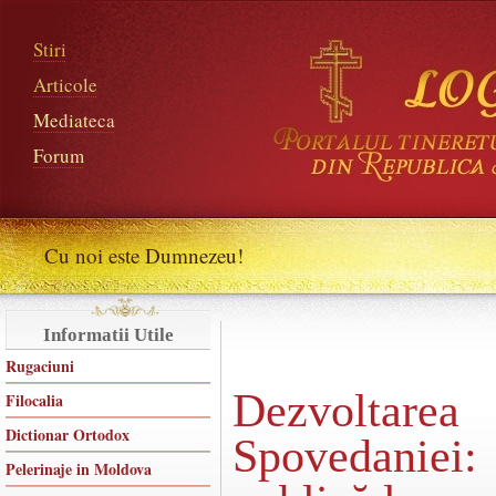
Stiri
Articole
Mediateca
Forum
Cu noi este Dumnezeu!
Informatii Utile
Rugaciuni
Dezvolta
Filocalia
Dictionar Ortodox
Spovedaniei: 
Pelerinaje in Moldova