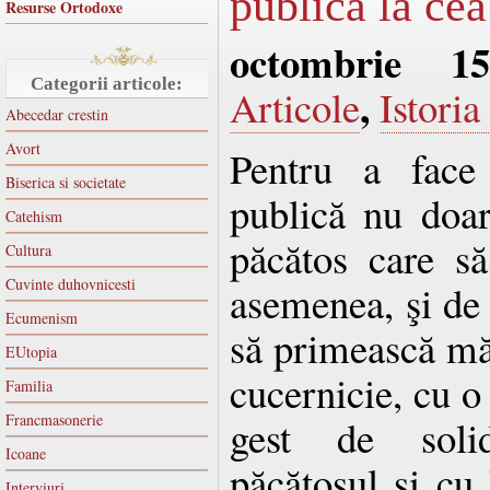
publică la cea
Resurse Ortodoxe
octombrie 1
Categorii articole:
,
Articole
Istoria
Abecedar crestin
Avort
Pentru a face 
Biserica si societate
publică nu doa
Catehism
păcătos care să
Cultura
Cuvinte duhovnicesti
asemenea, şi de
Ecumenism
să primească măr
EUtopia
cucernicie, cu o 
Familia
Francmasonerie
gest de solid
Icoane
păcătosul şi c
Interviuri