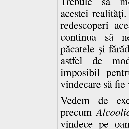
Trebuie să m
acestei realităţ
redescoperi ac
continua să n
păcatele şi fărăd
astfel de mo
imposibil pent
vindecare să fie 
Vedem de exem
precum
Alcooli
vindece pe oam