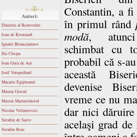
Constantin, a fi
Autori:
în primul rând
Dimitrie al Rostovului
modă
, atunc
Ioan de Kronstadt
Ignatie Briancianinov
schimbat cu t
Ilie Cleopa
probabil că s-au
Ioan Gura de Aur
această Biseri
Iosif Vatopedinul
Macarie Egipteanul
devenise Biser
Maxim Grecul
vreme ce nu mai
Maxim Marturisitorul
dar nici dăruir
Nicolae Velimirovici
acelaşi grad de 
Serafim de Sarov
Serafim Rose
între oameni a f