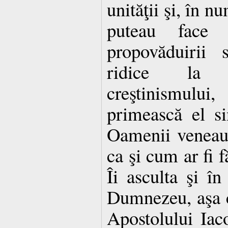
unităţii şi, în n
puteau face 
propovăduirii 
ridice la n
creştinismul
primească el si
Oamenii veneau 
ca şi cum ar fi f
Îi asculta şi în
Dumnezeu, aşa 
Apostolului Iaco