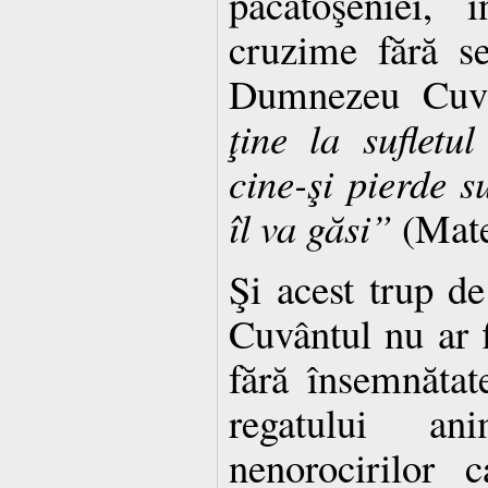
păcătoşeniei, 
cruzime fără s
Dumnezeu Cuvâ
ţine la sufletul
cine-şi pierde s
îl va găsi”
(Mate
Şi acest trup de
Cuvântul nu ar f
fără însemnătate
regatului an
nenorocirilor 