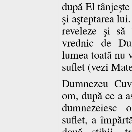
după El tânjeşte 
şi aşteptarea lui
reveleze şi să 
vrednic de Du
lumea toată nu v
suflet (vezi Mate
Dumnezeu Cuvâ
om, după ce a a
dumnezeiesc o
suflet, a împărt
două stihii, tr