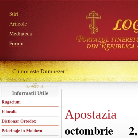
Stiri
Articole
Mediateca
Forum
Cu noi este Dumnezeu!
Informatii Utile
Rugaciuni
Apostazia
Filocalia
Dictionar Ortodox
octombrie 2
Pelerinaje in Moldova