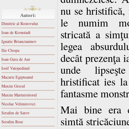
nu se hristifică,
Autori:
le numim mon
Dimitrie al Rostovului
stricată a simţu
Ioan de Kronstadt
Ignatie Briancianinov
legea absurdu
Ilie Cleopa
decât prezenţa i
Ioan Gura de Aur
unde lipseşte
Iosif Vatopedinul
Macarie Egipteanul
hristificat ies 
Maxim Grecul
fantasme monstr
Maxim Marturisitorul
Nicolae Velimirovici
Mai bine era 
Serafim de Sarov
simtă stricăciun
Serafim Rose