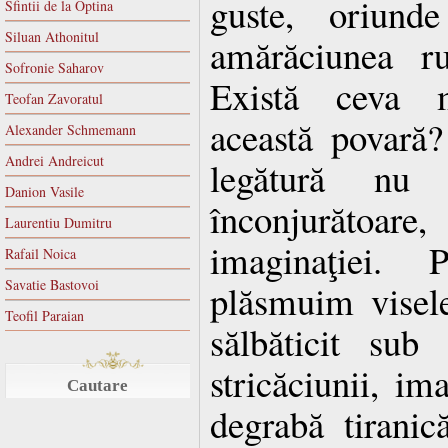
guste, oriunde
Sfintii de la Optina
Siluan Athonitul
amărăciunea ru
Sofronie Saharov
Există ceva m
Teofan Zavoratul
această povară
Alexander Schmemann
Andrei Andreicut
legătură nu
Danion Vasile
înconjurătoare,
Laurentiu Dumitru
imaginaţiei. 
Rafail Noica
Savatie Bastovoi
plăsmuim visele
Teofil Paraian
sălbăticit sub
stricăciunii, im
Cautare
degrabă tiranic