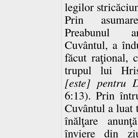
legilor stricăciun
Prin asumare
Preabunul a
Cuvântul, a înd
făcut raţional, 
trupul lui Hr
[este] pentru 
6:13). Prin în
Cuvântul a luat t
înălţare anunţ
înviere din z