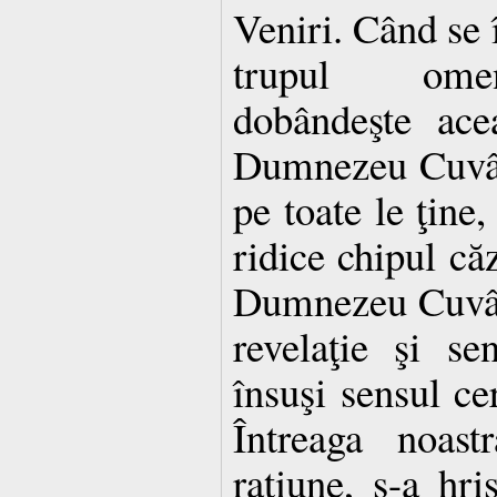
Veniri. Când se
trupul omen
dobândeşte ace
Dumnezeu Cuvânt
pe toate le ţine,
ridice chipul căz
Dumnezeu Cuvânt
revelaţie şi se
însuşi sensul ce
Întreaga noast
raţiune, s-a hris