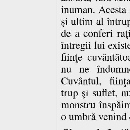
inuman. Acesta 
şi ultim al într
de a conferi raţ
întregii lui exi
fiinţe cuvântăto
nu ne îndumn
Cuvântul, fiinţ
trup şi suflet, n
monstru înspăim
o umbră venind 