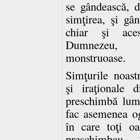
se gândească, d
simţirea, şi gân
chiar şi ace
Dumnezeu, 
monstruoase.
Simţurile noast
şi iraţionale d
preschimbă lum
fac asemenea og
în care toţi o
preschimbau 