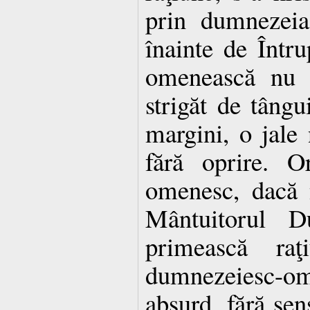
prin dumnezeia
înainte de Întru
omenească nu e
strigăt de tângu
margini, o jale 
fără oprire. O
omenesc, dacă 
Mântuitorul 
primească ra
dumnezeiesc-
absurd, fără sen