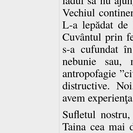
Vechiul contine
L-a lepădat de
Cuvântul prin f
s-a cufundat î
nebunie sau, m
antropofagie ”ci
distructive. No
avem experienţa a
Sufletul nostru,
Taina cea mai d