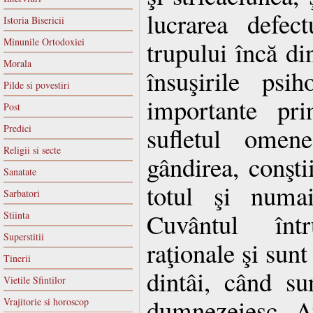
lucrarea defec
Istoria Bisericii
Minunile Ortodoxiei
trupului încă din
Morala
însuşirile psi
Pilde si povestiri
importante pri
Post
sufletul omene
Predici
Religii si secte
gândirea, conştii
Sanatate
totul şi numai
Sarbatori
Cuvântul înt
Stiinta
Superstitii
raţionale şi sunt
Tinerii
dintâi, când su
Vietile Sfintilor
dumnezeiesc.
A
Vrajitorie si horoscop