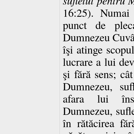
sufletul pentru 
16:25). Numai 
punct de pleca
Dumnezeu Cuvântu
îşi atinge scopul
lucrare a lui de
şi fără sens; cât
Dumnezeu, sufl
afara lui în
Dumnezeu, suflet
în rătăcirea fă