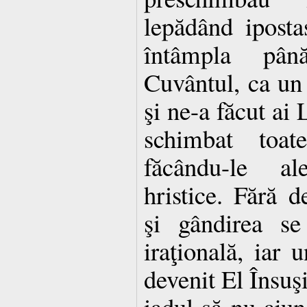
lepădând ipost
întâmpla pâ
Cuvântul, ca un 
şi ne-a făcut ai L
schimbat toate
făcându-le al
hristice. Fără 
şi gândirea se
iraţională, iar 
devenit El Însuşi
iadul să nu aju