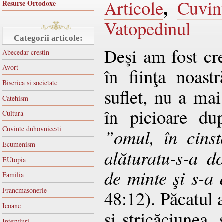
,
Articole
Cuvin
Resurse Ortodoxe
Vatopedinul
Categorii articole:
Deşi am fost cre
Abecedar crestin
Avort
în fiinţa noast
Biserica si societate
suflet, nu a ma
Catehism
în picioare du
Cultura
Cuvinte duhovnicesti
”omul, în cinst
Ecumenism
alăturatu-s-a d
EUtopia
de minte şi s-a
Familia
Francmasonerie
48:12). Păcatul
Icoane
şi stricăciunea, 
Interviuri