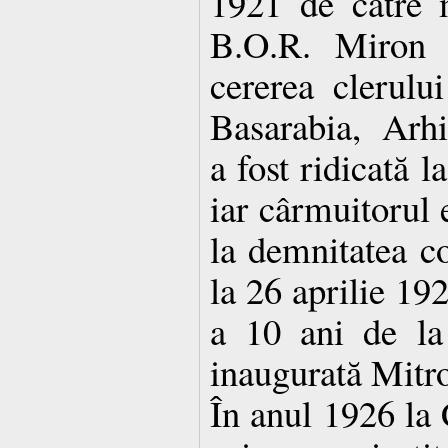
1921 de către m
B.O.R. Miron C
cererea clerulu
Basarabia, Arhi
a fost ridicată l
iar cârmuitorul 
la demnitatea co
la 26 aprilie 192
a 10 ani de la
inaugurată Mitro
În anul 1926 la 