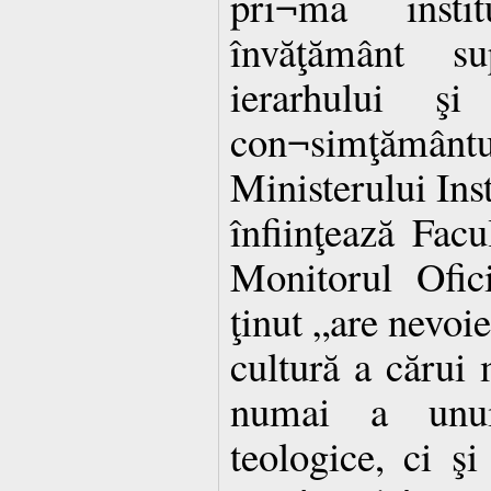
pri¬ma insti
învăţământ su
ierarhului şi
con¬simţământ
Ministerului Inst
înfiinţează Facu
Monitorul Ofic
ţinut „are nevoie
cultură a cărui
numai a unui
teologice, ci şi