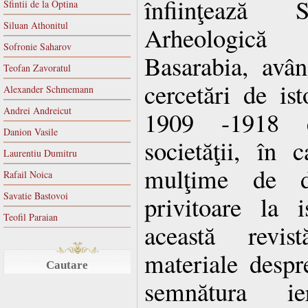
înfiinţează S
Sfintii de la Optina
Siluan Athonitul
Arheologică 
Sofronie Saharov
Basarabia, avâ
Teofan Zavoratul
cercetări de ist
Alexander Schmemann
Andrei Andreicut
1909 -1918 es
Danion Vasile
societăţii, în 
Laurentiu Dumitru
mulţime de d
Rafail Noica
Savatie Bastovoi
privitoare la i
Teofil Paraian
această revi
materiale despre
Cautare
semnătura ie