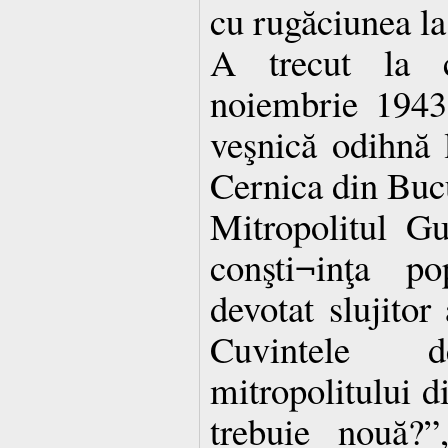
cu rugăciunea la 
A trecut la 
noiembrie 1943 
veşnică odihnă l
Cernica din Bucu
Mitropolitul G
conşti¬inţa p
devotat slujitor 
Cuvintele
mitropolitului d
trebuie nouă?”