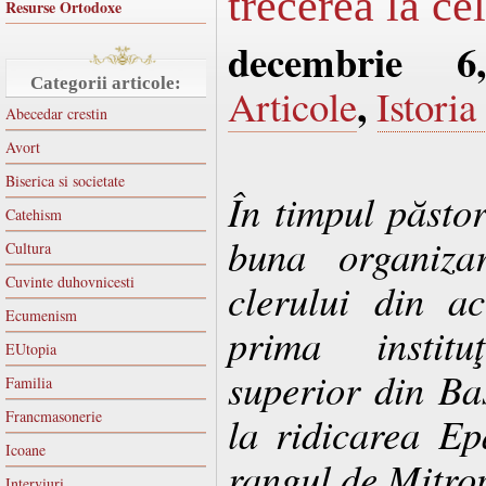
trecerea la ce
Resurse Ortodoxe
decembrie 6
Categorii articole:
,
Articole
Istoria
Abecedar crestin
Avort
Biserica si societate
În timpul păstori
Catehism
buna organiza
Cultura
Cuvinte duhovnicesti
clerului din ac
Ecumenism
prima instit
EUtopia
superior din Ba
Familia
Francmasonerie
la ridicarea Ep
Icoane
rangul de Mitrop
Interviuri