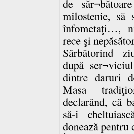
de săr¬bătoar
milostenie, să s
înfometaţi…, 
rece şi nepăsător
Sărbătorind zi
după ser¬viciul
dintre daruri 
Masa tradiţio
declarând, că ba
să-i cheltuias
donează pentru c