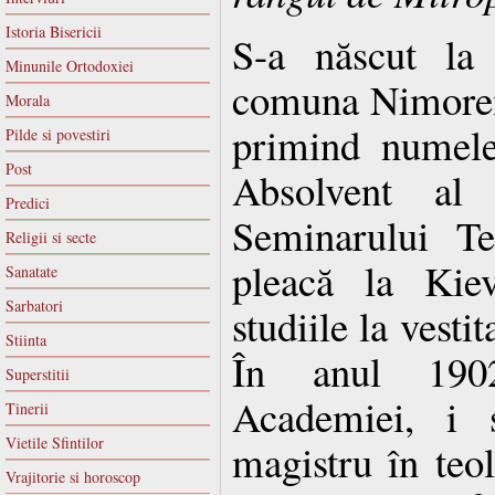
Istoria Bisericii
S-a născut la
Minunile Ortodoxiei
comuna Nimoren
Morala
primind numele
Pilde si povestiri
Post
Absolvent al ş
Predici
Seminarului Te
Religii si secte
pleacă la Kiev
Sanatate
Sarbatori
studiile la vest
Stiinta
În anul 1902
Superstitii
Academiei, i s
Tinerii
Vietile Sfintilor
magistru în teol
Vrajitorie si horoscop