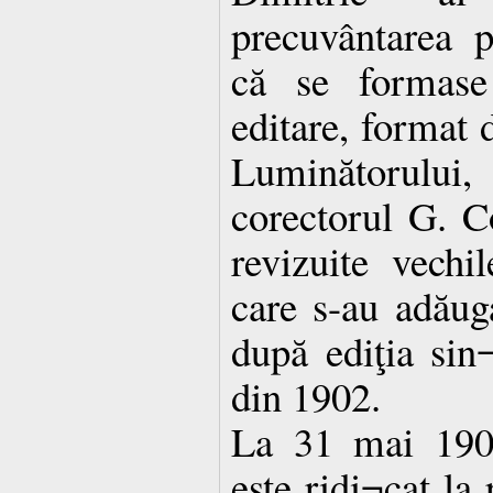
precuvântarea 
că se formase
editare, format d
Luminătorului,
corectorul G. C
revizuite vechil
care s-au adăugat
după ediţia si
din 1902.
La 31 mai 190
este ridi¬cat la