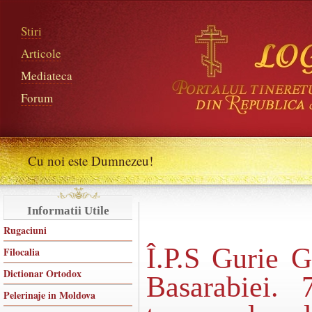
Stiri
Articole
Mediateca
Forum
Cu noi este Dumnezeu!
Informatii Utile
Rugaciuni
Î.P.S Gurie G
Filocalia
Dictionar Ortodox
Basarabiei.
Pelerinaje in Moldova