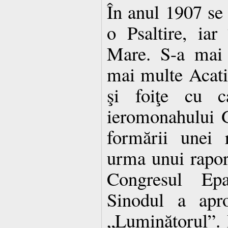
În anul 1907 se 
o Psaltire, ia
Mare. S-a mai 
mai multe Acatis
şi foiţe cu ca
ieromonahului G
formării unei r
urma unui raport
Congresul Epa
Sinodul a apro
„Luminătorul”. 