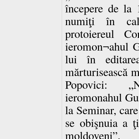
începere de la 
numiţi în cal
protoiereul Co
ieromon¬ahul G
lui în editare
mărturisească ma
Popovici: „
ieromonahul Gur
la Seminar, care
se obişnuia a ţ
moldoveni”.