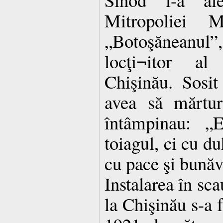
Mitropoliei M
„Botoşăneanul”, 
locţi¬itor al
Chişinău. Sosit
avea să mărtur
întâmpinau: 
toiagul, ci cu du
cu pace şi bună
Instalarea în sc
la Chişinău s-a 