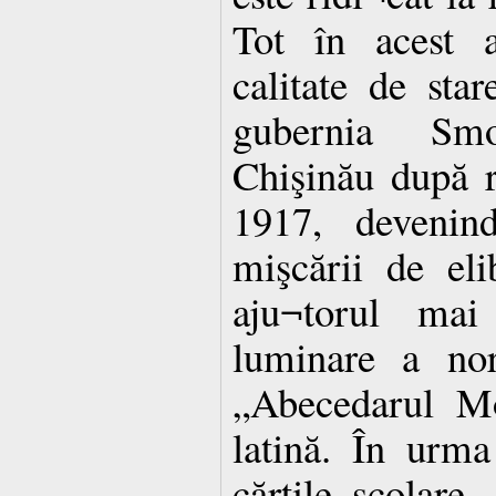
Tot în acest a
calitate de sta
gubernia Sm
Chişinău după r
1917, devenind
mişcării de eli
aju¬torul mai
luminare a nor
„Abecedarul Mo
latină. În urm
cărţile şcolare