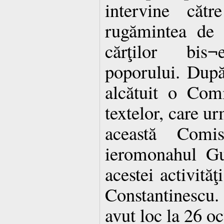
intervine căt
rugămintea de a
cărţilor bis
poporului. După
alcătuit o Comi
textelor, care ur
această Comi
ieromonahul Gur
acestei activită
Constantinescu. 
avut loc la 26 o