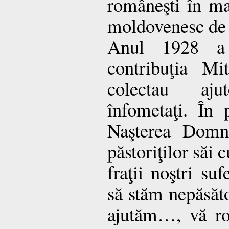
româneşti în m
moldovenesc de 
Anul 1928 a 
contribuţia Mi
colectau aj
înfometaţi. În 
Naşterea Domnu
păstoriţilor săi
fraţii noştri su
să stăm nepăsăto
ajutăm…, vă ro