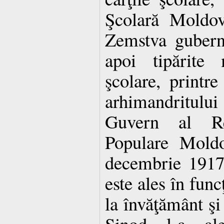
Şcolară Moldov
Zemstva guberni
apoi tipărite
şcolare, printr
arhimandritul
Guvern al Re
Populare Moldo
decembrie 1917
este ales în func
la învăţământ şi
Sinod l-a ale