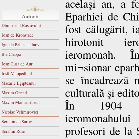
acelaşi an, a f
Eparhiei de Chi
Autori:
fost călugărit, 
Dimitrie al Rostovului
Ioan de Kronstadt
hirotonit i
Ignatie Briancianinov
ieromonah. Î
Ilie Cleopa
mi¬sionar eparhi
Ioan Gura de Aur
Iosif Vatopedinul
se încadrează n
Macarie Egipteanul
culturală şi edit
Maxim Grecul
În 1904 pr
Maxim Marturisitorul
Nicolae Velimirovici
ieromonahulu
Serafim de Sarov
profesori de la
Serafim Rose