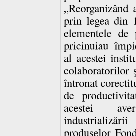
„Reorganizând a
prin legea din 1
elementele de p
pricinuiau împ
al acestei instit
colaboratorilor ş
întronat corecti
de productivit
acestei ave
industrializăr
produselor Fond