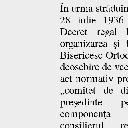
În urma străduinţ
28 iulie 1936 
Decret regal 
organizarea şi 
Bisericesc Orto
deosebire de ve
act normativ pre
„comitet de di
preşedinte 
componenţa c
consilierul r