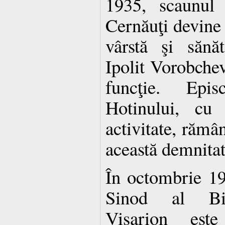
1935, scaunul 
Cernăuţi devine
vârstă şi sănăt
Ipolit Vorobchev
funcţie. Epi
Hotinului, cu
activitate, rămâ
această demnitat
În octombrie 19
Sinod al Biser
Visarion est