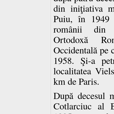
din iniţiativa m
Puiu, în 1949 
românii din 
Ortodoxă Ro
Occidentală pe 
1958. Şi-a petr
localitatea Vie
km de Paris.
După decesul mi
Cotlarciuc al 