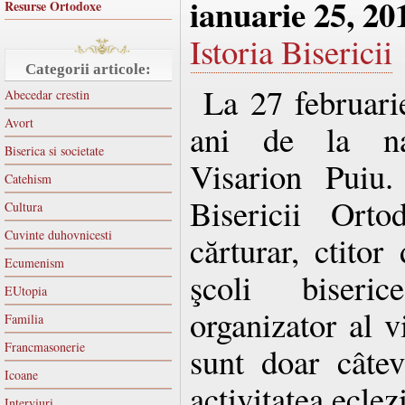
ianuarie 25, 20
Resurse Ortodoxe
Istoria Bisericii
Categorii articole:
La 27 februari
Abecedar crestin
Avort
ani de la naş
Biserica si societate
Visarion Puiu.
Catehism
Bisericii Ort
Cultura
Cuvinte duhovnicesti
cărturar, ctitor 
Ecumenism
şcoli biseric
EUtopia
organizator al v
Familia
Francmasonerie
sunt doar câtev
Icoane
activitatea eclez
Interviuri