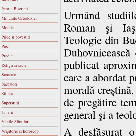
Istoria Bisericii
Urmând studiil
Minunile Ortodoxiei
Roman şi Iaşi
Morala
Teologie din Bu
Pilde si povestiri
Post
Duhovnicească d
Predici
publicat aproxi
Religii si secte
care a abordat p
Sanatate
Sarbatori
morală creştină, 
Stiinta
de pregătire tem
Superstitii
general şi a teol
Tinerii
Vietile Sfintilor
A desfăşurat o 
Vrajitorie si horoscop