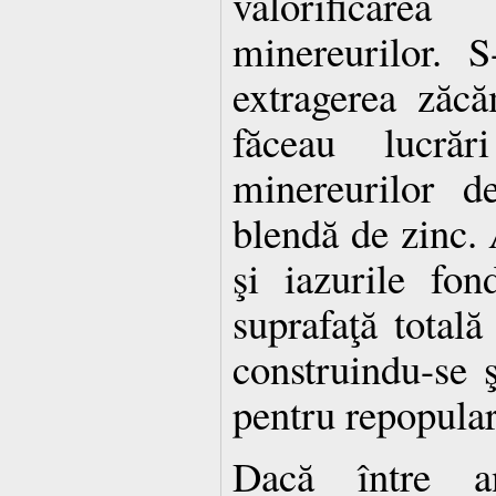
valorificar
minereurilor. 
extragerea zăcă
făceau lucrăr
minereurilor d
blendă de zinc.
şi iazurile fo
suprafaţă total
construindu-se 
pentru repopular
Dacă între 