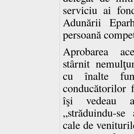
serviciu ai fon
Adunării Eparh
persoană compet
Aprobarea ac
stârnit nemulţum
cu înalte fu
conducătorilor f
îşi vedeau am
„străduindu-se
cale de venituril