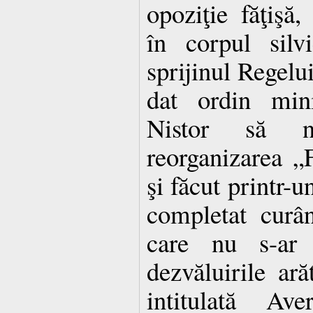
opoziţie făţişă,
în corpul silv
sprijinul Regelui
dat ordin mini
Nistor să n
reorganizarea „
şi făcut printr-u
completat curân
care nu s-ar 
dezvăluirile ară
intitulată Ave