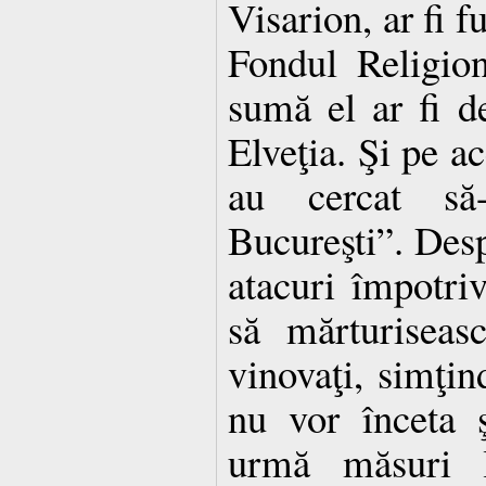
Visarion, ar fi f
Fondul Religio
sumă el ar fi d
Elveţia. Şi pe ac
au cercat să
Bucureşti”. Desp
atacuri împotriv
să mărturiseas
vinovaţi, simţi
nu vor înceta 
urmă măsuri l