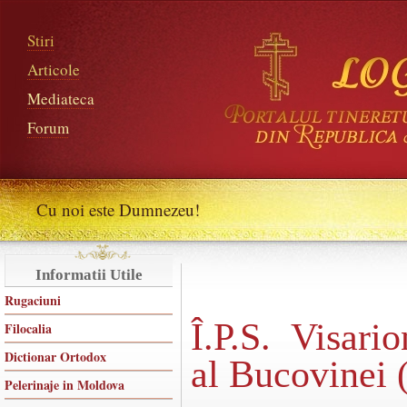
Stiri
Articole
Mediateca
Forum
Cu noi este Dumnezeu!
Informatii Utile
Rugaciuni
Î.P.S. Visari
Filocalia
Dictionar Ortodox
al Bucovinei 
Pelerinaje in Moldova