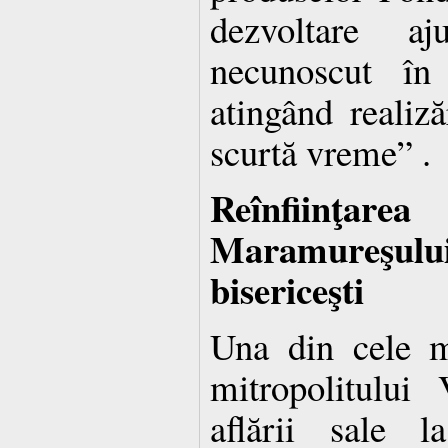
dezvoltare 
necunoscut în 
atingând realiză
scurtă vreme” .
Reînfiinţa
Maramureşul
bisericeşti
Una din cele m
mitropolitului
aflării sale l