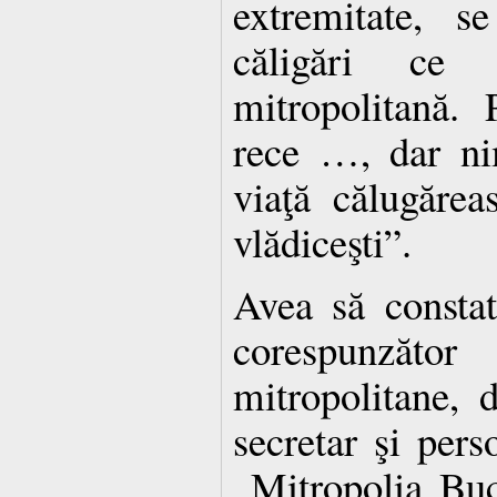
extremitate, s
căligări ce 
mitropolitană. 
rece …, dar ni
viaţă călugărea
vlădiceşti”.
Avea să constat
corespunzăt
mitropolitane, d
secretar şi pers
„Mitropolia Buc