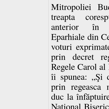
Mitropoliei Bu
treapta coresp
anterior în 
Eparhiale din C
voturi exprimat
prin decret re
Regele Carol al I
îi spunea: „Şi
prin regeasca 
duc la înfăptui
Naţional Biserice