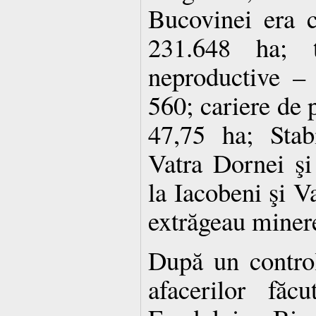
Bucovinei era 
231.648 ha; t
neproductive – 
560; cariere de p
47,75 ha; Stab
Vatra Dornei şi
la Iacobeni şi V
extrăgeau minereu
După un control
afacerilor făc