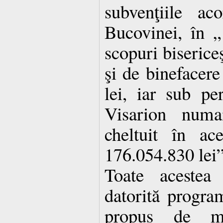
subvenţiile ac
Bucovinei, în „
scopuri bisericeş
şi de binefacer
lei, iar sub pe
Visarion numa
cheltuit în ac
176.054.830 lei”
Toate acestea 
datorită program
propus de mit