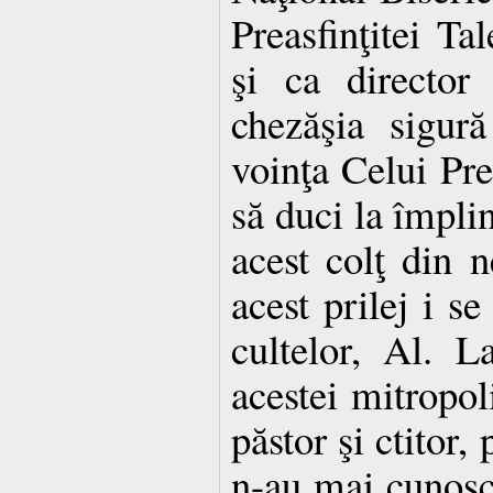
Preasfinţitei Tal
şi ca director
chezăşia sigură
voinţa Celui Pre
să duci la împlin
acest colţ din
acest prilej i se
cultelor, Al. L
acestei mitropol
păstor şi ctitor
n-au mai cunosc