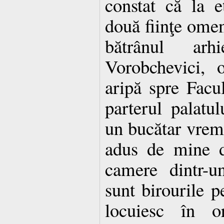
constat că la e
două fiinţe omene
bătrânul arh
Vorobchevici, o
aripă spre Facu
parterul palatul
un bucătar vreme
adus de mine d
camere dintr-u
sunt birourile p
locuiesc în or