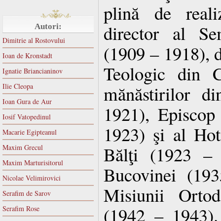
plină de reali
director al Se
Autori:
Dimitrie al Rostovului
(1909 – 1918), d
Ioan de Kronstadt
Teologic din C
Ignatie Briancianinov
Ilie Cleopa
mănăstirilor d
Ioan Gura de Aur
1921), Episcop
Iosif Vatopedinul
1923) şi al Hot
Macarie Egipteanul
Bălţi (1923 – 
Maxim Grecul
Maxim Marturisitorul
Bucovinei (193
Nicolae Velimirovici
Misiunii Ortod
Serafim de Sarov
(1942 – 1943). 
Serafim Rose