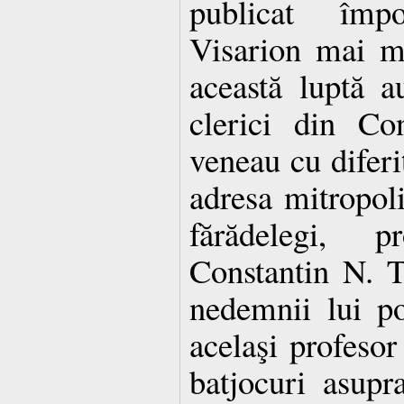
publicat împot
Visarion mai mu
această luptă au
clerici din Con
veneau cu diferi
adresa mitropoli
fărădelegi, pr
Constantin N. T
nedemnii lui po
acelaşi profesor
batjocuri asupr