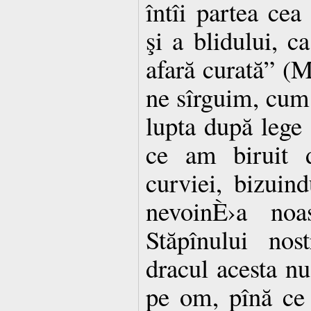
întîi partea cea
şi a blidului, c
afară curată” (M
ne sîrguim, cum 
lupta după lege
ce am biruit d
curviei, bizuin
nevoinÈ›a noas
Stăpînului no
dracul acesta nu
pe om, pînă ce