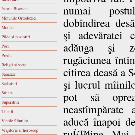
numai postu
Istoria Bisericii
Minunile Ortodoxiei
dobîndirea desă
Morala
şi adevăratei 
Pilde si povestiri
adăuga şi zd
Post
rugăciunea înti
Predici
Religii si secte
citirea deasă a S
Sanatate
şi lucrul mîinil
Sarbatori
pot să oprea
Stiinta
Superstitii
neastîmpărate a
Tinerii
aducă înapoi de
Vietile Sfintilor
ruÈ™ine.
Mai î
Vrajitorie si horoscop