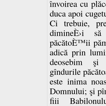
învoirea cu plăc
duca apoi cugetu
Ci trebuie, pr
dimineÈ›i s
păcătoÈ™ii pămî
adică prin lum
deosebim şi
gîndurile păcăto
este inima noas
Domnului; şi pîn
fiii Babilonul