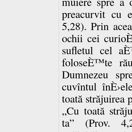
muiere spre a o
preacurvit cu 
5,28). Prin acea
ochii cei curioÈ
sufletul cel a
foloseÈ™te rău
Dumnezeu spre
cuvîntul înÈ›el
toată străjuirea 
„Cu toată stră
ta” (Prov. 4,2