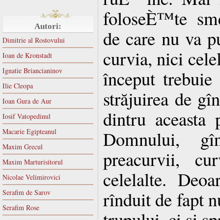
foloseÈ™te smer
Autori:
de care nu va pu
Dimitrie al Rostovului
curvia, nici cele
Ioan de Kronstadt
Ignatie Briancianinov
început trebuie
Ilie Cleopa
străjuirea de gî
Ioan Gura de Aur
dintru aceasta 
Iosif Vatopedinul
Macarie Egipteanul
Domnului, gîn
Maxim Grecul
preacurvii, cu
Maxim Marturisitorul
celelalte. Deoa
Nicolae Velimirovici
rînduit de fapt 
Serafim de Sarov
Serafim Rose
trupului, ci şi s