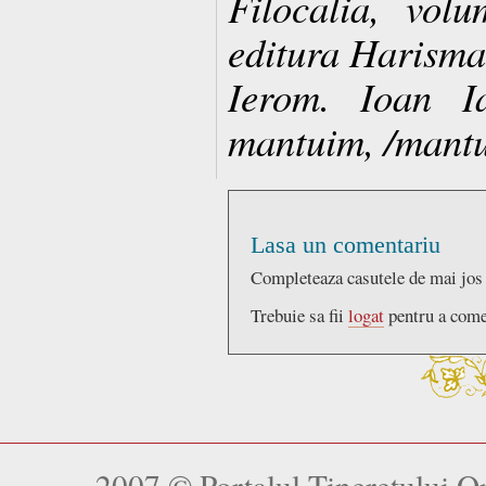
Filocalia, volu
editura Harisma
Ierom. Ioan I
mantuim, /mant
Lasa un comentariu
Completeaza casutele de mai jos
Trebuie sa fii
logat
pentru a come
2007 © Portalul Tineretului 