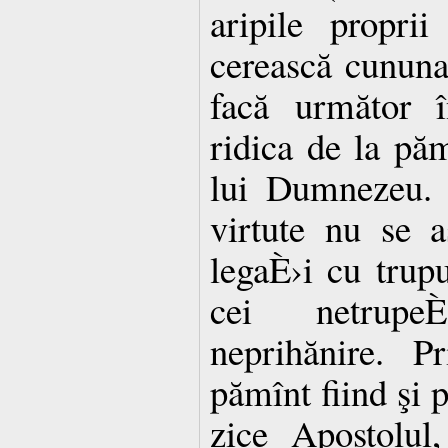
aripile proprii
cerească cununa 
facă următor î
ridica de la păm
lui Dumnezeu. 
virtute nu se 
legaÈ›i cu trup
cei netrupe
neprihănire. Pr
pămînt fiind şi 
zice Apostolul,