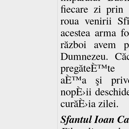
fiecare zi prin 
roua venirii Sf
acestea arma fo
război avem p
Dumnezeu. Căc
pregăteÈ™te s
aÈ™a şi priv
nopÈ›ii deschide
curăÈ›ia zilei.
Sfantul Ioan Ca