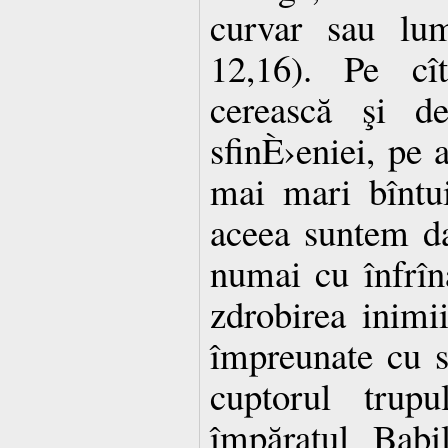
curvar sau lu
12,16). Pe c
cerească şi de
sfinÈ›eniei, pe a
mai mari bîntui
aceea suntem d
numai cu înfrîna
zdrobirea inimi
împreunate cu s
cuptorul trupu
împăratul Babi