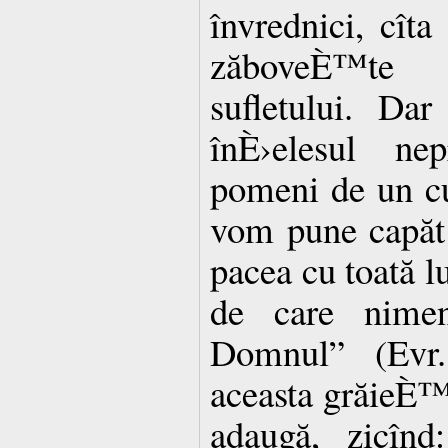
învrednici, cît
zăboveÈ™te 
sufletului. Da
înÈ›elesul ne
pomeni de un cu
vom pune capăt 
pacea cu toată lu
de care nime
Domnul” (Evr.
aceasta grăieÈ™t
adaugă, zicînd