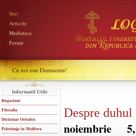
Stiri
Articole
Mediateca
Forum
Cu noi este Dumnezeu!
Informatii Utile
Rugaciuni
Despre duhul p
Filocalia
Dictionar Ortodox
noiembrie 5
Pelerinaje in Moldova