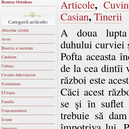
,
Articole
Cuvin
Resurse Ortodoxe
,
Casian
Tinerii
Categorii articole:
A doua lupta
Abecedar crestin
Avort
duhului curviei 
Biserica si societate
Pofta aceasta î
Catehism
de la cea dintîi 
Cultura
Cuvinte duhovnicesti
război este acest
Ecumenism
Căci acest războ
EUtopia
se şi în suflet
Familia
Francmasonerie
trebuie să dam
Icoane
împotriva lui. 
Interviuri