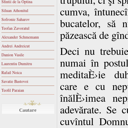
Sfintii de la Optina
cumva, întunec
Siluan Athonitul
bucatelor, să 
Sofronie Saharov
Teofan Zavoratul
păzească de gînd
Alexander Schmemann
Andrei Andreicut
Deci nu trebuie
Danion Vasile
numai în postul
Laurentiu Dumitru
meditaÈ›ie duh
Rafail Noica
Savatie Bastovoi
care e cu nep
Teofil Paraian
înălÈ›imea nepr
adevărate. Se 
Cautare
cuvîntul Domnu