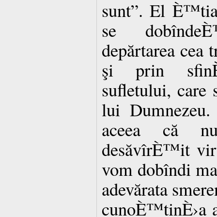
sunt”. El È™tia
se dobînde
depărtarea cea t
şi prin sfin
sufletului, care
lui Dumnezeu. 
aceea că nu
desăvîrÈ™it vir
vom dobîndi mai 
adevărata smeren
cunoÈ™tinÈ›a a