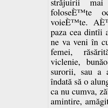
străjuirii ma
foloseÈ™te o
voieÈ™te. AÈ™
paza cea dintîi 
ne va veni în c
femei, răsări
viclenie, bună
surorii, sau a 
îndată să o alun
ca nu cumva, ză
amintire, amăgit