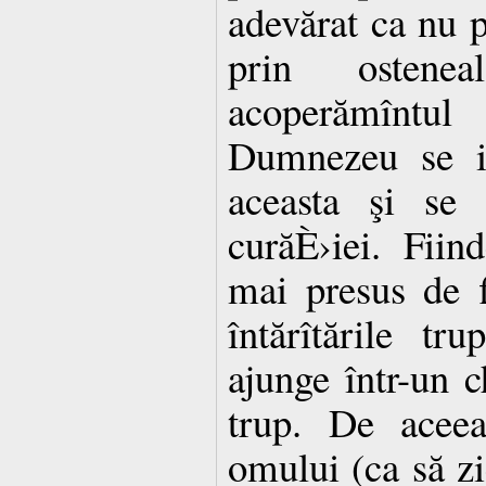
adevărat ca nu p
prin ostene
acoperămîntu
Dumnezeu se i
aceasta şi se 
curăÈ›iei. Fiin
mai presus de f
întărîtările tru
ajunge într-un c
trup. De aceea
omului (ca să z