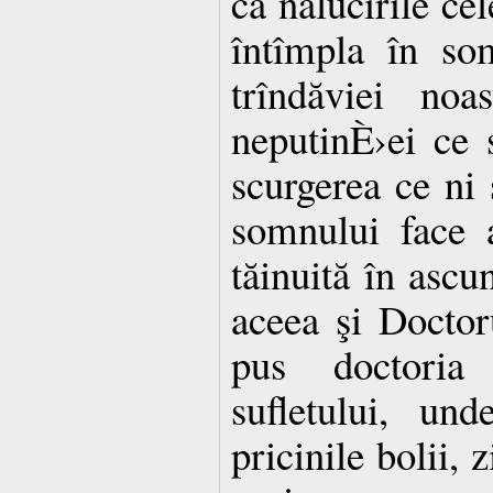
că nălucirile ce
întîmpla în so
trîndăviei noa
neputinÈ›ei ce s
scurgerea ce ni
somnului face 
tăinuită în ascun
aceea şi Doctoru
pus doctoria
sufletului, un
pricinile bolii, 