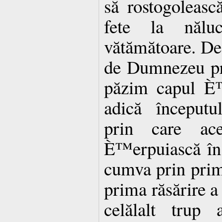
să rostogoleasc
fete la nălu
vătămătoare. De
de Dumnezeu pr
păzim capul È™
adică începutu
prin care ac
È™erpuiască în 
cumva prin primi
prima răsărire a
celălalt trup 