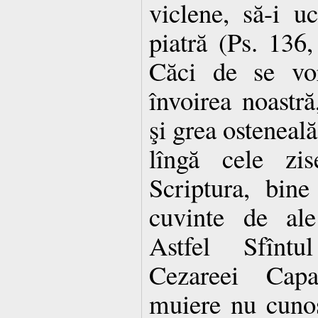
viclene, să-i u
piatră (Ps. 136,
Căci de se vor
învoirea noastr
şi grea osteneală
lîngă cele zi
Scriptura, bin
cuvinte de ale
Astfel Sfîntu
Cezareei Capa
muiere nu cunos