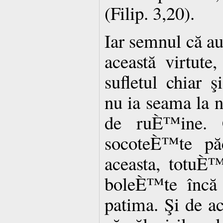
(Filip. 3,20).
Iar semnul că a
această virtute
sufletul chiar 
nu ia seama la ni
de ruÈ™ine.
socoteÈ™te p
aceasta, totuÈ™
boleÈ™te încă 
patima. Şi de a