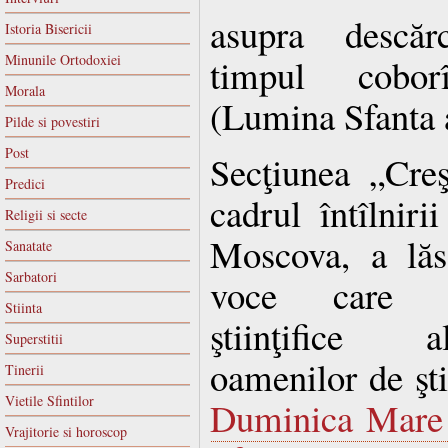
asupra descărc
Istoria Bisericii
Minunile Ortodoxiei
timpul cobor
Morala
(Lumina Sfanta a
Pilde si povestiri
Post
Secţiunea „Creş
Predici
cadrul întîlniri
Religii si secte
Moscova, a lăs
Sanatate
Sarbatori
voce care pr
Stiinta
ştiinţifice 
Superstitii
oamenilor de ştii
Tinerii
Vietile Sfintilor
Duminica Mare 
Vrajitorie si horoscop