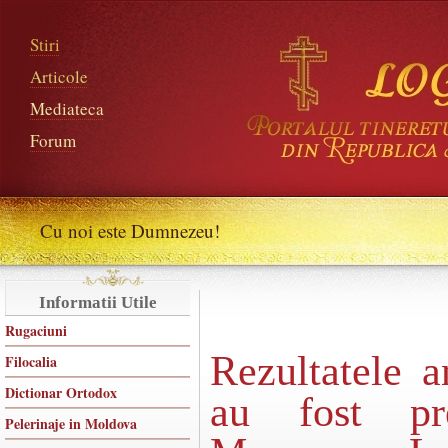
Stiri
Articole
Mediateca
Forum
Cu noi este Dumnezeu!
Informatii Utile
Rugaciuni
Rezultatele an
Filocalia
Dictionar Ortodox
au fost pre
Pelerinaje in Moldova