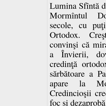
Lumina Sfîntă de
Mormîntul D
secole, cu puţ
Ortodox. Creşt
convinşi că mir
a Învierii, do
credinţă ortodox
sărbătoare a Pa
apare la Mo
Credincioşii cre
foc şi dezaprobă 