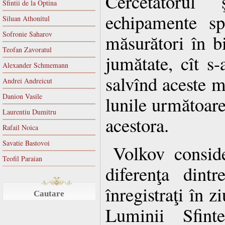
Cercetătorul ş
Sfintii de la Optina
echipamente sp
Siluan Athonitul
Sofronie Saharov
măsurători în b
Teofan Zavoratul
jumătate, cît s-
Alexander Schmemann
salvînd aceste m
Andrei Andreicut
Danion Vasile
lunile următoare
Laurentiu Dumitru
acestora.
Rafail Noica
Savatie Bastovoi
Volkov consid
Teofil Paraian
diferenţa dintr
înregistraţi în z
Cautare
Luminii Sfin