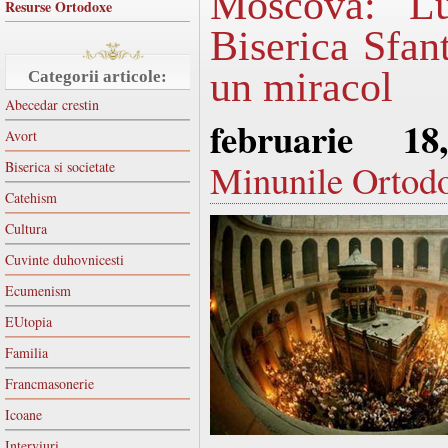
Moscova: Lu
Resurse Ortodoxe
Biserica Sfan
un miracol
Categorii articole:
Abecedar crestin
februarie 1
Avort
Minunile Ortodo
Biserica si societate
Catehism
Cultura
Cuvinte duhovnicesti
Ecumenism
EUtopia
Familia
Francmasonerie
Icoane
Interviuri