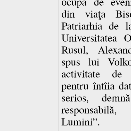
ocupă de eveni
din viaţa Bis
Patriarhia de 
Universitatea 
Rusul, Alexan
spus lui Volk
activitate de c
pentru întîia da
serios, demn
responsabilă,
Lumini”.