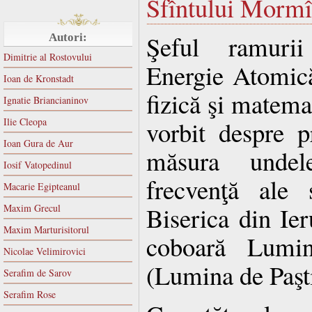
Sfîntului Mormî
Şeful ramurii 
Autori:
Dimitrie al Rostovului
Energie Atomică
Ioan de Kronstadt
fizică şi matema
Ignatie Briancianinov
Ilie Cleopa
vorbit despre p
Ioan Gura de Aur
măsura unde
Iosif Vatopedinul
frecvenţă ale 
Macarie Egipteanul
Biserica din Ier
Maxim Grecul
Maxim Marturisitorul
coboară Lumin
Nicolae Velimirovici
(Lumina de Paşti
Serafim de Sarov
Serafim Rose