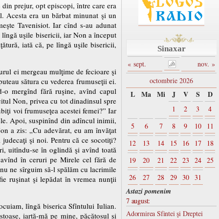
 din prejur, opt episcopi, între care era
l. Acesta era un bărbat minunat şi un
meşte Tavenisiot. Iar cînd s-au adunat
lîngă uşile bisericii, iar Non a început
tură, iată că, pe lîngă uşile bisericii,
Sinaxar
« sept.
nov. »
urul ei mergeau mulţime de fecioare şi
octombrie 2026
 puteau sătura cu vederea frumuseţii ei.
d-o mergînd fără ruşine, avînd capul
L
Ma
Mi
J
V
S
D
icitul Non, privea cu tot dinadinsul spre
1
2
3
4
ubiţi voi frumuseţea acestei femei?” Iar
ele. Apoi, suspinînd din adîncul inimii,
5
6
7
8
9
10
11
Non a zis: „Cu adevărat, eu am învăţat
judecaţi şi noi. Pentru că ce socotiţi?
12
13
14
15
16
17
18
, uitîndu-se în oglindă şi avînd toată
 avînd în ceruri pe Mirele cel fără de
19
20
21
22
23
24
25
, nu ne sîrguim să-l spălăm cu lacrimile
26
27
28
29
30
31
ie ruşinat şi lepădat în vremea nunţii
Astazi pomenim
7 august:
cuiam, lîngă biserica Sfîntului Iulian.
Adormirea Sfintei şi Dreptei
stoase, iartă-mă pe mine, păcătosul şi