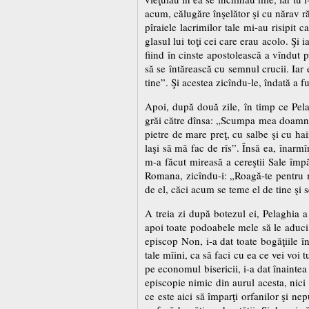
acum, călugăre înşelător şi cu nărav ră
pîraiele lacrimilor tale mi-au risipit 
glasul lui toţi cei care erau acolo. Şi
fiind în cinste apostolească a vîndut
să se întărească cu semnul crucii. Iar 
tine”. Şi acestea zicîndu-le, îndată a fu
Apoi, după două zile, în timp ce Pel
grăi către dînsa: „Scumpa mea doamnă
pietre de mare preţ, cu salbe şi cu h
laşi să mă fac de rîs”. Însă ea, înarm
m-a făcut mireasă a cereştii Sale împă
Romana, zicîndu-i: „Roagă-te pentru m
de el, căci acum se teme el de tine şi
A treia zi după botezul ei, Pelaghia a 
apoi toate podoabele mele să le aduci 
episcop Non, i-a dat toate bogăţiile î
tale mîini, ca să faci cu ea ce vei vo
pe economul bisericii, i-a dat înaintea 
episcopie nimic din aurul acesta, nici
ce este aici să împarţi orfanilor şi ne