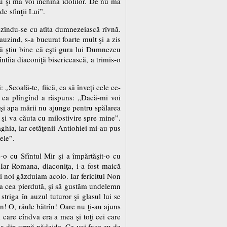
 şi mă voi închina idolilor. De nu mă
e sfinţii Lui”.
nzîndu-se cu atîta dumnezeiască rîvnă.
auzind, s-a bucurat foarte mult şi a zis
 că ştiu bine că eşti gura lui Dumnezeu
tîia diaconiţă bisericească, a trimis-o
 „Scoală-te, fiică, ca să înveţi cele ce-
Iar ea plîngînd a răspuns: „Dacă-mi voi
i şi apa mării nu ajunge pentru spălarea
şi va căuta cu milostivire spre mine”.
ghia, iar cetăţenii Antiohiei mi-au pus
ele”.
s-o cu Sfîntul Mir şi a împărtăşit-o cu
 Iar Romana, diaconiţa, i-a fost maică
i noi găzduiam acolo. Iar fericitul Non
oaia cea pierdută, şi să gustăm undelemn
triga în auzul tuturor şi glasul lui se
n! O, răule bătrîn! Oare nu ţi-au ajuns
ii care cîndva era a mea şi toţi cei care
 cea din urmă nădejde. Ce voi face eu de