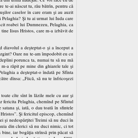
e te-ai născut tu, rău bătrîn, pentru că
 uşilor caselor în care eram şi au auzit
ă Pelaghia? Şi tu ai urmat lui Iuda care
ncit roabei lui Dumnezeu, Pelaghia, ca
 tine Iisus Hristos, care m-a izbăvit de
diavolul a deşteptat-o şi a început a
argint? Oare nu te-am împodobit eu cu
ndeplini porunca ta, numai tu să nu mă
 m-a răpit pe mine din ghiarele tale şi
Pelaghia a deşteptat-o îndată pe Sfînta
re dînsa: „Fiică, să nu te înfricoşezi
toate cîte sînt în lăzile mele cu aur şi
r fericita Pelaghia, chemînd pe Sfîntul
atana şi, iată, o dau toată în sfintele
Hristos”. Şi fericitul episcop, chemînd
tei şi nedespărţitei Treimi să nu duci în
ia din clerici să nu duci nimic, ci tot
 bine, iar bogăţia strînsă prin păcat să