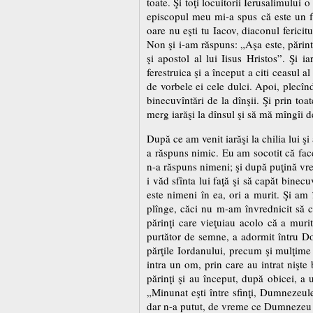
toate. Şi toţi locuitorii Ierusalimului
episcopul meu mi-a spus că este un fa
oare nu eşti tu Iacov, diaconul feric
Non şi i-am răspuns: „Aşa este, părint
şi apostol al lui Iisus Hristos”. Şi 
ferestruica şi a început a citi ceasul
de vorbele ei cele dulci. Apoi, plecînd
binecuvîntări de la dînşii. Şi prin to
merg iarăşi la dînsul şi să mă mîngîi de
După ce am venit iarăşi la chilia lui 
a răspuns nimic. Eu am socotit că face
n-a răspuns nimeni; şi după puţină vrem
i văd sfînta lui faţă şi să capăt binec
este nimeni în ea, ori a murit. Şi am
plînge, căci nu m-am învrednicit să ca
părinţi care vieţuiau acolo că a muri
purtător de semne, a adormit întru Dom
părţile Iordanului, precum şi mulţime 
intra un om, prin care au intrat nişte
părinţi şi au început, după obicei, a 
„Minunat eşti între sfinţi, Dumnezeule
dar n-a putut, de vreme ce Dumnezeu n