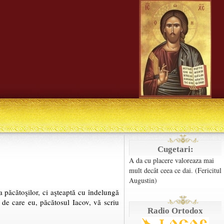
Cugetari:
A da cu placere valoreaza mai
mult decât ceea ce dai. (Fericitul
Augustin)
păcătoşilor, ci aşteaptă cu îndelungă
, de care eu, păcătosul Iacov, vă scriu
Radio Ortodox