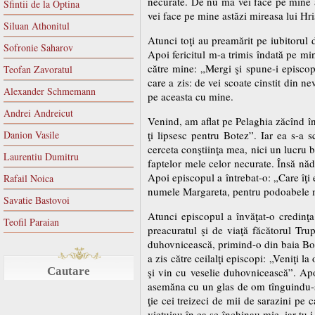
necurate. De nu mă vei face pe mine 
Sfintii de la Optina
vei face pe mine astăzi mireasa lui Hri
Siluan Athonitul
Atunci toţi au preamărit pe iubitorul
Sofronie Saharov
Apoi fericitul m-a trimis îndată pe min
către mine: „Mergi şi spune-i episcopu
Teofan Zavoratul
care a zis: de vei scoate cinstit din 
Alexander Schmemann
pe aceasta cu mine.
Andrei Andreicut
Venind, am aflat pe Pelaghia zăcînd încă
Danion Vasile
ţi lipsesc pentru Botez”. Iar ea s-a s
cerceta conştiinţa mea, nici un lucru b
Laurentiu Dumitru
faptelor mele celor necurate. Însă nă
Apoi episcopul a întrebat-o: „Care îţi
Rafail Noica
numele Margareta, pentru podoabele m
Savatie Bastovoi
Atunci episcopul a învăţat-o credinţa 
Teofil Paraian
preacuratul şi de viaţă făcătorul Tru
duhovnicească, primind-o din baia Bote
a zis către ceilalţi episcopi: „Veniţi 
Cautare
şi vin cu veselie duhovnicească”. Apoi
asemăna cu un glas de om tînguindu-se 
ţie cei treizeci de mii de sarazini pe c
vieţuiau în ea se închinau mie, iar tu 