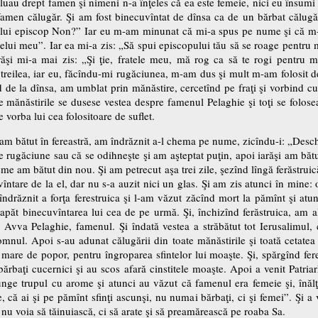
 o luau drept famen şi nimeni n-a înţeles că ea este femeie, nici eu însu
men călugăr. Şi am fost binecuvîntat de dînsa ca de un bărbat călugăr.
itului episcop Non?” Iar eu m-am minunat că mi-a spus pe nume şi că m-a
elui meu”. Iar ea mi-a zis: „Să spui episcopului tău să se roage pentru m
iarăşi mi-a mai zis: „Şi ţie, fratele meu, mă rog ca să te rogi pentru m
 al treilea, iar eu, făcîndu-mi rugăciunea, m-am dus şi mult m-am folosit 
 de la dînsa, am umblat prin mănăstire, cercetînd pe fraţi şi vorbind cu 
ate mănăstirile se dusese vestea despre famenul Pelaghie şi toţi se folose
 vorba lui cea folositoare de suflet.
şi am bătut în fereastră, am îndrăznit a-l chema pe nume, zicîndu-i: „Desc
 rugăciune sau că se odihneşte şi am aşteptat puţin, apoi iarăşi am bătu
e am bătut din nou. Şi am petrecut aşa trei zile, şezînd lîngă ferăstruic
uvîntare de la el, dar nu s-a auzit nici un glas. Şi am zis atunci în mine: 
 îndrăznit a forţa ferestruica şi l-am văzut zăcînd mort la pămînt şi at
păt binecuvîntarea lui cea de pe urmă. Şi, închizînd ferăstruica, am al
t Avva Pelaghie, famenul. Şi îndată vestea a străbătut tot Ierusalimul
nul. Apoi s-au adunat călugării din toate mănăstirile şi toată cetatea 
mare de popor, pentru îngroparea sfintelor lui moaşte. Şi, spărgînd feres
 bărbaţi cucernici şi au scos afară cinstitele moaşte. Apoi a venit Patr
unge trupul cu arome şi atunci au văzut că famenul era femeie şi, înălţî
, că ai şi pe pămînt sfinţi ascunşi, nu numai bărbaţi, ci şi femei”. Şi a 
u voia să tăinuiască, ci să arate şi să preamărească pe roaba Sa.