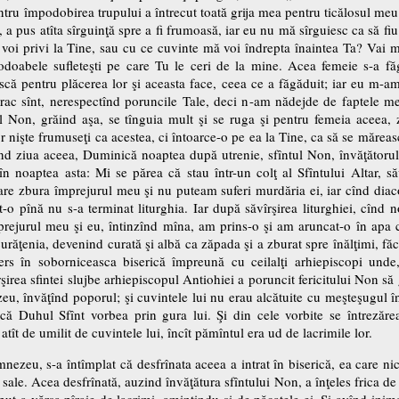
ntru împodobirea trupului a întrecut toată grija mea pentru ticălosul meu 
i, a pus atîta sîrguinţă spre a fi frumoasă, iar eu nu mă sîrguiesc ca să 
ţă voi privi la Tine, sau cu ce cuvinte mă voi îndrepta înaintea Ta? Vai m
odoabele sufleteşti pe care Tu le ceri de la mine. Acea femeie s-a fă
că pentru plăcerea lor şi aceasta face, ceea ce a făgăduit; iar eu m-a
c sînt, nerespectînd poruncile Tale, deci n-am nădejde de faptele mele
l Non, grăind aşa, se tînguia mult şi se ruga şi pentru femeia aceea, 
or nişte frumuseţi ca acestea, ci întoarce-o pe ea la Tine, ca să se mărea
cînd ziua aceea, Duminică noaptea după utrenie, sfîntul Non, învăţătoru
n noaptea asta: Mi se părea că stau într-un colţ al Sfîntului Altar, săv
re zbura împrejurul meu şi nu puteam suferi murdăria ei, iar cînd diaconu
o pînă nu s-a terminat liturghia. Iar după săvîrşirea liturghiei, cînd 
rejurul meu şi eu, întinzînd mîna, am prins-o şi am aruncat-o în apa car
urăţenia, devenind curată şi albă ca zăpada şi a zburat spre înălţimi, 
rs în soborniceasca biserică împreună cu ceilalţi arhiepiscopi unde,
irea sfintei slujbe arhiepiscopul Antiohiei a poruncit fericitului Non să 
u, învăţînd poporul; şi cuvintele lui nu erau alcătuite cu meşteşugul înţ
u că Duhul Sfînt vorbea prin gura lui. Şi din cele vorbite se întrezărea
 atît de umilit de cuvintele lui, încît pămîntul era ud de lacrimile lor.
ezeu, s-a întîmplat că desfrînata aceea a intrat în biserică, ea care nici
 sale. Acea desfrînată, auzind învăţătura sfîntului Non, a înţeles frica d
put a vărsa pîraie de lacrimi, amintindu-şi de păcatele ei. Şi avînd ini