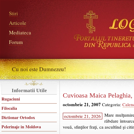
Stiri
Articole
Mediateca
Forum
Cu noi este Dumnezeu!
Informatii Utile
Cuvioasa Maica Pelaghia, c
Rugaciuni
octombrie 21, 2007
Categoria:
Calen
Filocalia
Mare mulţumire 
octombrie 21, 2026
Dictionar Ortodox
răbdare întoarc
Pelerinaje in Moldova
vouă, sfinţilor fraţi, ca ascultînd şi cit