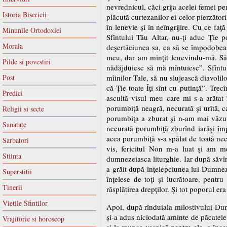
nevrednicul, căci grija acelei femei pe
Istoria Bisericii
plăcută curtezanilor ei celor pierzător
în lenevie şi în neîngrijire. Cu ce fa
Minunile Ortodoxiei
Sfîntului Tău Altar, nu-ţi aduc Ţie p
Morala
deşertăciunea sa, ca să se împodobeas
meu, dar am minţit lenevindu-mă. Săra
Pilde si povestiri
nădăjduiesc să mă mîntuiesc”. Sfîntu
Post
mîinilor Tale, să nu slujească diavolil
că Ţie toate Îţi sînt cu putinţă”. Tre
Predici
ascultă visul meu care mi s-a arătat î
porumbiţă neagră, necurată şi urîtă, ca
Religii si secte
porumbiţa a zburat şi n-am mai văzut-
Sanatate
necurată porumbiţă zburînd iarăşi împ
acea porumbiţă s-a spălat de toată nec
Sarbatori
vis, fericitul Non m-a luat şi am me
Stiinta
dumnezeiasca liturghie. Iar după săvîrş
a grăit după înţelepciunea lui Dumneze
Superstitii
înţelese de toţi şi lucrătoare, pentr
Tinerii
răsplătirea drepţilor. Şi tot poporul era
Vietile Sfintilor
Apoi, după rînduiala milostivului Dumn
şi-a adus niciodată aminte de păcatele
Vrajitorie si horoscop
şi la munca veşnică pentru ele, a înce