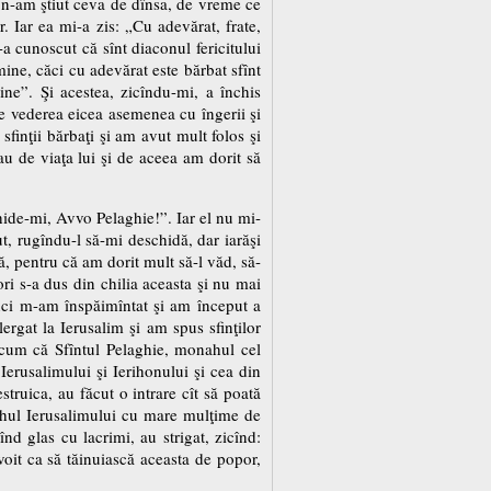
mi n-am ştiut ceva de dînsa, de vreme ce
 Iar ea mi-a zis: „Cu adevărat, frate,
 cunoscut că sînt diaconul fericitului
ine, căci cu adevărat este bărbat sfînt
ine”. Şi acestea, zicîndu-mi, a închis
de vederea eicea asemenea cu îngerii şi
sfinţii bărbaţi şi am avut mult folos şi
au de viaţa lui şi de aceea am dorit să
hide-mi, Avvo Pelaghie!”. Iar el nu mi-
t, rugîndu-l să-mi deschidă, dar iarăşi
ă, pentru că am dorit mult să-l văd, să-
ori s-a dus din chilia aceasta şi nu mai
unci m-am înspăimîntat şi am început a
ergat la Ierusalim şi am spus sfinţilor
, cum că Sfîntul Pelaghie, monahul cel
Ierusalimului şi Ierihonului şi cea din
truica, au făcut o intrare cît să poată
iarhul Ierusalimului cu mare mulţime de
nd glas cu lacrimi, au strigat, zicînd:
voit ca să tăinuiască aceasta de popor,