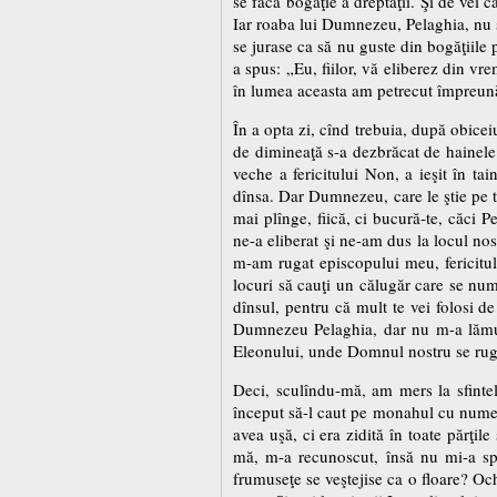
se facă bogăţie a dreptăţii. Şi de vei c
Iar roaba lui Dumnezeu, Pelaghia, nu 
se jurase ca să nu guste din bogăţiile p
a spus: „Eu, fiilor, vă eliberez din vr
în lumea aceasta am petrecut împreună, 
În a opta zi, cînd trebuia, după obicei
de dimineaţă s-a dezbrăcat de hainele 
veche a fericitului Non, a ieşit în ta
dînsa. Dar Dumnezeu, care le ştie pe t
mai plînge, fiică, ci bucură-te, căci P
ne-a eliberat şi ne-am dus la locul no
m-am rugat episcopului meu, fericitul
locuri să cauţi un călugăr care se nume
dînsul, pentru că mult te vei folosi de
Dumnezeu Pelaghia, dar nu m-a lămuri
Eleonului, unde Domnul nostru se rug
Deci, sculîndu-mă, am mers la sfintel
început să-l caut pe monahul cu numele
avea uşă, ci era zidită în toate părţi
mă, m-a recunoscut, însă nu mi-a sp
frumuseţe se veştejise ca o floare? Och