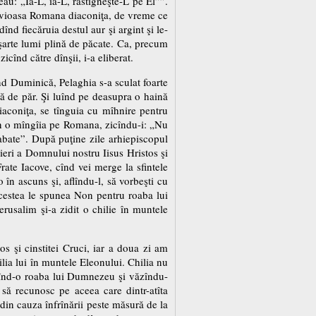
ceau: „Ia-L, ia-L, răstigneşte-L pe El””.
Cuvioasa Romana diaconiţa, de vreme ce
înd fiecăruia destul aur şi argint şi le-
deşarte lumi plină de păcate. Ca, precum
cînd către dînşii, i-a eliberat.
ind Duminică, Pelaghia s-a sculat foarte
ră de păr. Şi luînd pe deasupra o haină
diaconiţa, se tînguia cu mîhnire pentru
Non o mîngîia pe Romana, zicîndu-i: „Nu
a abate”. După puţine zile arhiepiscopul
ieri a Domnului nostru Iisus Hristos şi
ate Iacove, cînd vei merge la sfintele
 în ascuns şi, aflîndu-l, să vorbeşti cu
r acestea le spunea Non pentru roaba lui
usalim şi-a zidit o chilie în muntele
s şi cinstitei Cruci, iar a doua zi am
lia lui în muntele Eleonului. Chilia nu
hizînd-o roaba lui Dumnezeu şi văzîndu-
ă recunosc pe aceea care dintr-atîta
 din cauza înfrînării peste măsură de la