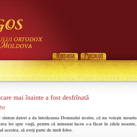
are mai înainte a fost desfrînată
dar
sîntem datori a da întodeauna Domnului nostru, că nu voieşte moartea 
erea lor spre viaţă, pentru că minunat lucru s-a făcut în zilele noastre
ind acestea, să aveţi parte de mult folos.