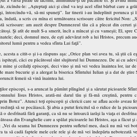
ale, zicîndu-le: „Aşteptaţi aici şi cînd va ieşi acel sfînt bărbat care a g
i, întorcîndu-vă, să-mi spuneţi”. Iar tinerii i-au îndeplinit porunca şi
a, îndată, a scris cu mîna ei următoarea scrisoare către fericitul Non: „Sf
stă scrisoare: am auzit despre Dumnezeul tău că a plecat din ceruri ş
cătoşi. Şi atît de mult S-a smerit, încît a mîncat şi cu vameşii; El, spre
frînatele; deci, domnul meu, de eşti adevărat rob a lui Hristos, precum a
uitorul lumii pentru a vedea sfînta Lui faţă”.
e, acesta a citit-o şi i-a răspuns aşa: „Orice plan vei avea tu, să ştii că 
 mă ispiteşti, căci eu păcătosul sînt slujitorul lui Dumnezeu. De ai cu ad
 mine şi ceilalţi episcopi, deci vino şi mă vei vedea înaintea lor, iar d
 mare bucurie şi a alergat la biserica Sfîntului Iulian şi a dat de ştire 
oruncit femeii să vină înaintea lui.
ţilor episcopi, s-a aruncat la pămînt plîngînd şi a sărutat picioarele Sf
mnului Iisus Hristos, arată-mi darul tău şi fă-mă creştină, pentru 
rin Botez”. Atunci toţi episcopii şi clericii care se aflau acolo aveau f
credinţă să se pocăiască. Şi abia a putut fericitul să o ridice de la picioare
 o desfrînată fără garanţi, ca să nu se întoarcă iarăşi la viaţa ei desfrîna
ăcătoasa din Evanghelie care a spălat picioarele lui Hristos, aşa a făcut şi 
nd: „Vei da seama lui Dumnezeu pentru sufletul meu, dacă nu mă vei bote
ta să cadă faptele mele cele rele şi de mă vei îndepărta nebotezată vei f