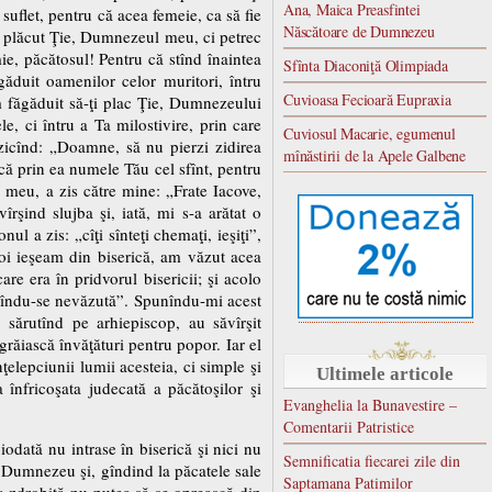
Ana, Maica Preasfintei
suflet, pentru că acea femeie, ca să fie
Născătoare de Dumnezeu
fiu plăcut Ţie, Dumnezeul meu, ci petrec
ie, păcătosul! Pentru că stînd înaintea
Sfînta Diaconiţă Olimpiada
găduit oamenilor celor muritori, întru
Cuvioasa Fecioară Eupraxia
m făgăduit să-ţi plac Ţie, Dumnezeului
, ci întru a Ta milostivire, prin care
Cuviosul Macarie, egumenul
zicînd: „Doamne, să nu pierzi zidirea
mînăstirii de la Apele Galbene
scă prin ea numele Tău cel sfînt, pentru
l meu, a zis către mine: „Frate Iacove,
îrşind slujba şi, iată, mi s-a arătat o
l a zis: „cîţi sînteţi chemaţi, ieşiţi”,
noi ieşeam din biserică, am văzut acea
e era în pridvorul bisericii; şi acolo
făcîndu-se nevăzută”. Spunîndu-mi acest
 sărutînd pe arhiepiscop, au săvîrşit
grăiască învăţături pentru popor. Iar el
elepciunii lumii acesteia, ci simple şi
Ultimele articole
 înfricoşata judecată a păcătoşilor şi
Evanghelia la Bunavestire –
Comentarii Patristice
odată nu intrase în biserică şi nici nu
Semnificatia fiecarei zile din
e Dumnezeu şi, gîndind la păcatele sale
Saptamana Patimilor
ma zdrobită nu putea să se oprească din