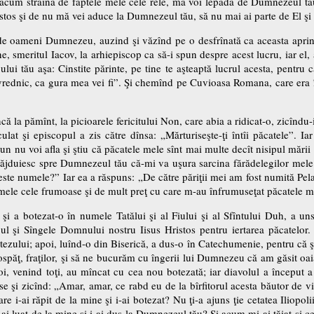
acum străină de faptele mele cele rele, mă voi lepăda de Dumnezeul tău
stos şi de nu mă vei aduce la Dumnezeul tău, să nu mai ai parte de El şi d
 de oameni Dumnezeu, auzind şi văzînd pe o desfrînată ca aceasta apri
e, smeritul Iacov, la arhiepiscop ca să-i spun despre acest lucru, iar el, 
lui tău aşa: Cinstite părinte, pe tine te aşteaptă lucrul acesta, pentru
nevrednic, ca gura mea vei fi”. Şi chemînd pe Cuvioasa Romana, care era în
 la pămînt, la picioarele fericitului Non, care abia a ridicat-o, zicîndu-i:
culat şi episcopul a zis către dînsa: „Mărturiseşte-ţi întîi păcatele”. 
un nu voi afla şi ştiu că păcatele mele sînt mai multe decît nisipul mări
dăjduiesc spre Dumnezeul tău că-mi va uşura sarcina fărădelegilor mele 
 este numele?” Iar ea a răspuns: „De către păriţii mei am fost numită Pela
ele cele frumoase şi de mult preţ cu care m-au înfrumuseţat păcatele m
şi a botezat-o în numele Tatălui şi al Fiului şi al Sfîntului Duh, a un
pul şi Sîngele Domnului nostru Iisus Hristos pentru iertarea păcatelor.
zului; apoi, luînd-o din Biserică, a dus-o în Catechumenie, pentru că ş
la ospăţ, fraţilor, şi să ne bucurăm cu îngerii lui Dumnezeu că am găsit 
, venind toţi, au mîncat cu cea nou botezată; iar diavolul a început a s
şi zicînd: „Amar, amar, ce rabd eu de la bîrfitorul acesta băutor de vi
are i-ai răpit de la mine şi i-ai botezat? Nu ţi-a ajuns ţie cetatea Iliopol
i-ai luat de la mine şi i-ai dus la Dumnezeul tău? Şi acum mi-ai tăiat şi