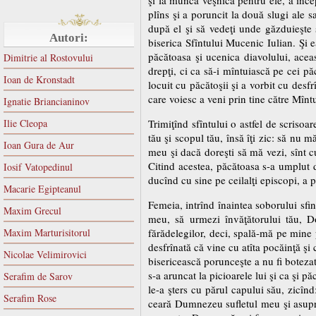
plîns şi a poruncit la două slugi ale s
după el şi să vedeţi unde găzduieşte ş
Autori:
biserica Sfîntului Mucenic Iulian. Şi e
păcătoasa şi ucenica diavolului, acea
Dimitrie al Rostovului
drepţi, ci ca să-i mîntuiască pe cei pă
Ioan de Kronstadt
locuit cu păcătoşii şi a vorbit cu des
care voiesc a veni prin tine către Mînt
Ignatie Briancianinov
Ilie Cleopa
Trimiţînd sfîntului o astfel de scrisoar
tău şi scopul tău, însă îţi zic: să nu
Ioan Gura de Aur
meu şi dacă doreşti să mă vezi, sînt cu
Citind acestea, păcătoasa s-a umplut de
Iosif Vatopedinul
ducînd cu sine pe ceilalţi episcopi, a p
Macarie Egipteanul
Femeia, intrînd înaintea soborului sfin
Maxim Grecul
meu, să urmezi învăţătorului tău, Do
Maxim Marturisitorul
fărădelegilor, deci, spală-mă pe mine p
desfrînată că vine cu atîta pocăinţă şi 
Nicolae Velimirovici
bisericească porunceşte a nu fi botezată
s-a aruncat la picioarele lui şi ca şi p
Serafim de Sarov
le-a şters cu părul capului său, zicî
Serafim Rose
ceară Dumnezeu sufletul meu şi asupra 