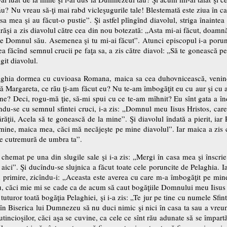
u? Nu vreau să-ţi mai rabd vicleşugurile tale! Blestemată este ziua în car
casa mea şi au făcut-o pustie”. Şi astfel plîngînd diavolul, striga înaintea
 iarăşi a zis diavolul către cea din nou botezată: „Asta mi-ai făcut, doamn
 pe Domnul său. Asemenea şi tu mi-ai făcut”. Atunci episcopul i-a poru
ea făcînd semnul crucii pe faţa sa, a zis către diavol: „Să te gonească pe
git diavolul.
aghia dormea cu cuvioasa Romana, maica sa cea duhovnicească, venind 
 Margareta, ce rău ţi-am făcut eu? Nu te-am îmbogăţit eu cu aur şi cu 
aine? Deci, rogu-mă ţie, să-mi spui cu ce te-am mîhnit? Eu sînt gata a î
îndu-se cu semnul sfintei cruci, i-a zis: „Domnul meu Iisus Hristos, care
răţii, Acela să te gonească de la mine”. Şi diavolul îndată a pierit, iar 
ine, maica mea, căci mă necăjeşte pe mine diavolul”. Iar maica a zis căt
 se cutremură de umbra ta”.
chemat pe una din slugile sale şi i-a zis: „Mergi în casa mea şi înscrie 
aici”. Şi ducîndu-se slujnica a făcut toate cele poruncite de Pelaghia. Ia
n primire, zicîndu-i: „Aceasta este averea cu care m-a îmbogăţit pe mine s
i tu, căci mie mi se cade ca de acum să caut bogăţiile Domnului meu Iisus 
tuturor toată bogăţia Pelaghiei, şi i-a zis: „Te jur pe tine cu numele Sfin
 în Biserica lui Dumnezeu să nu duci nimic şi nici în casa ta sau a vreunu
putincioşilor, căci aşa se cuvine, ca cele ce sînt rău adunate să se împartă