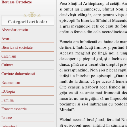
Resurse Ortodoxe
Prea Sfinţitul Arhiepiscop al cetăţii An
şi omul lui Dumnezeu, Sfîntul Non, e
desăvîrşit călugăr, care pentru viaţa
episcopii în biserica Sfîntului Mucenic
Categorii articole:
a grăi învăţîndu-i cele ce erau de folo
Abecedar crestin
apăru o femeie din cele necredincioase,
Avort
Femeia era îmbrăcată cu haine de mare
de tineri, îmbrăcaţi frumos şi purtînd 
Biserica si societate
Aceasta mergînd pe lîngă noi a umpl
Catehism
descoperit şi pieptul gol, şi-a închis o
dînsa, pînă ce a trecut din dreptul pri
Cultura
el nerăspunzînd, Non şi-a plecat capul 
Cuvinte duhovnicesti
iarăşi i-a întrebat pe episcopi: „Oar
mult de la dînsa, că pe această femeie
Ecumenism
Cîte ceasuri a zăbovit acea femeie în
EUtopia
grija ca să se arate mai frumoasă dec
moarte, nu ne îngrijim să ne împodobim 
Familia
pocăinţei şi să-l îmbrăcăm cu podoaba
Francmasonerie
Mirelui”.
Icoane
Făcînd această învăţătură, fericitul N
Şi episcopul meu, intrînd în cămara s
Interviuri