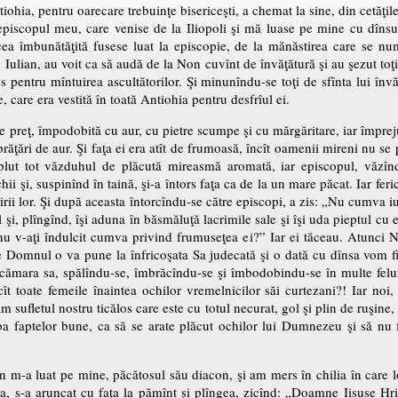
tiohia, pentru oarecare trebuinţe bisericeşti, a chemat la sine, din cetăţile
piscopul meu, care venise de la Iliopoli şi mă luase pe mine cu dînsu
 cea îmbunătăţită fusese luat la episcopie, de la mănăstirea care se nu
 Iulian, au voit ca să audă de la Non cuvînt de învăţătură şi au şezut toţi 
s pentru mîntuirea ascultătorilor. Şi minunîndu-se toţi de sfînta lui învăţă
 care era vestită în toată Antiohia pentru desfrîul ei.
 preţ, împodobită cu aur, cu pietre scumpe şi cu mărgăritare, iar împrej
brăţări de aur. Şi faţa ei era atît de frumoasă, încît oamenii mireni nu se
ut tot văzduhul de plăcută mireasmă aromată, iar episcopul, văzîn
chii şi, suspinînd în taină, şi-a întors faţa ca de la un mare păcat. Iar fer
virii lor. Şi după aceasta întorcîndu-se către episcopi, a zis: „Nu cumva i
şi, plîngînd, îşi aduna în băsmăluţă lacrimile sale şi îşi uda pieptul cu 
e nu v-aţi îndulcit cumva privind frumuseţea ei?” Iar ei tăceau. Atunci 
 Domnul o va pune la înfricoşata Sa judecată şi o dată cu dînsa vom fi 
 cămara sa, spălîndu-se, îmbrăcîndu-se şi îmbodobindu-se în multe feluri
ît toate femeile înaintea ochilor vremelnicilor săi curtezani?! Iar noi,
sufletul nostru ticălos care este cu totul necurat, gol şi plin de ruşine
 faptelor bune, ca să se arate plăcut ochilor lui Dumnezeu şi să nu f
on m-a luat pe mine, păcătosul său diacon, şi am mers în chilia în care lo
a, s-a aruncat cu faţa la pămînt şi plîngea, zicînd: „Doamne Iisuse Hri