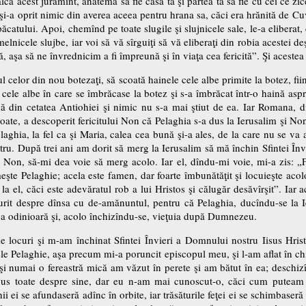
ălca acest jurămînt, anatema să fie casa ta şi partea ta să fie cu cei ce zi
şi-a oprit nimic din averea aceea pentru hrana sa, căci era hrănită de 
ăcatului. Apoi, chemînd pe toate slugile şi slujnicele sale, le-a eliberat, d
emelnicele slujbe, iar voi să vă sîrguiţi să vă eliberaţi din robia acestei 
aşa să ne învrednicim a fi împreună şi în viaţa cea fericită”. Şi acestea zi
ul celor din nou botezaţi, să scoată hainele cele albe primite la botez, fi
cele albe în care se îmbrăcase la botez şi s-a îmbrăcat într-o haină asp
ină din cetatea Antiohiei şi nimic nu s-a mai ştiut de ea. Iar Romana, 
oate, a descoperit fericitului Non că Pelaghia s-a dus la Ierusalim şi 
elaghia, la fel ca şi Maria, calea cea bună şi-a ales, de la care nu se v
stru. După trei ani am dorit să merg la Ierusalim să mă închin Sfintei Înv
 Non, să-mi dea voie să merg acolo. Iar el, dîndu-mi voie, mi-a zis: „Fr
şte Pelaghie; acela este famen, dar foarte îmbunătăţit şi locuieşte acolo
 la el, căci este adevăratul rob a lui Hristos şi călugăr desăvîrşit”. Ia
t despre dînsa cu de-amănuntul, pentru că Pelaghia, ducîndu-se la Ier
a odinioară şi, acolo închizîndu-se, vieţuia după Dumnezeu.
e locuri şi m-am închinat Sfintei Învieri a Domnului nostru Iisus Hristo
 Pelaghie, aşa precum mi-a poruncit episcopul meu, şi l-am aflat în chi
le şi numai o fereastră mică am văzut în perete şi am bătut în ea; desc
us toate despre sine, dar eu n-am mai cunoscut-o, căci cum puteam s
ii ei se afundaseră adînc în orbite, iar trăsăturile feţei ei se schimbaseră