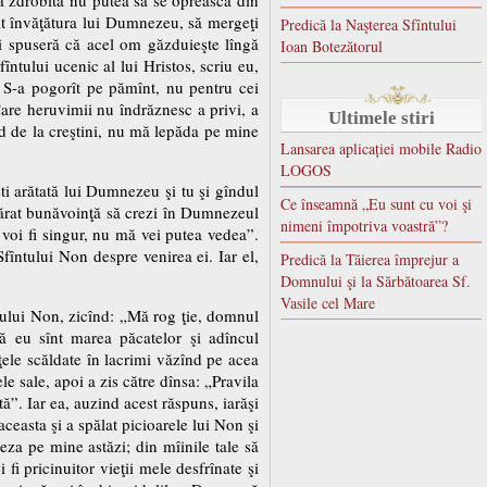
răit învăţătura lui Dumnezeu, să mergeţi
Predică la Naşterea Sfîntului
 îi spuseră că acel om găzduieşte lîngă
Ioan Botezătorul
întului ucenic al lui Hristos, scriu eu,
i S-a pogorît pe pămînt, nu pentru cei
 Care heruvimii nu îndrăznesc a privi, a
Ultimele stiri
ud de la creştini, nu mă lepăda pe mine
Lansarea aplicației mobile Radio
LOGOS
eşti arătată lui Dumnezeu şi tu şi gîndul
Ce înseamnă „Eu sunt cu voi şi
evărat bunăvoinţă să crezi în Dumnezeul
nimeni împotriva voastră”?
e voi fi singur, nu mă vei putea vedea”.
Sfîntului Non despre venirea ei. Iar el,
Predică la Tăierea împrejur a
Domnului şi la Sărbătoarea Sf.
Vasile cel Mare
întului Non, zicînd: „Mă rog ţie, domnul
că eu sînt marea păcatelor şi adîncul
eţele scăldate în lacrimi văzînd pe acea
le sale, apoi a zis către dînsa: „Pravila
tă”. Iar ea, auzind acest răspuns, iarăşi
aceasta şi a spălat picioarele lui Non şi
za pe mine astăzi; din mîinile tale să
i pricinuitor vieţii mele desfrînate şi