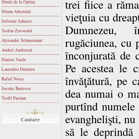
trei fiice a răm
Sfintii de la Optina
Siluan Athonitul
vieţuia cu dreapt
Sofronie Saharov
Dumnezeu, în
Teofan Zavoratul
rugăciunea, cu p
Alexander Schmemann
Andrei Andreicut
înconjurată de ce
Danion Vasile
Pe acestea le cr
Laurentiu Dumitru
învăţătură, pe c
Rafail Noica
Savatie Bastovoi
dea numai o ma
Teofil Paraian
purtînd numele 
evanghelişti, nu
Cautare
să le deprindă 