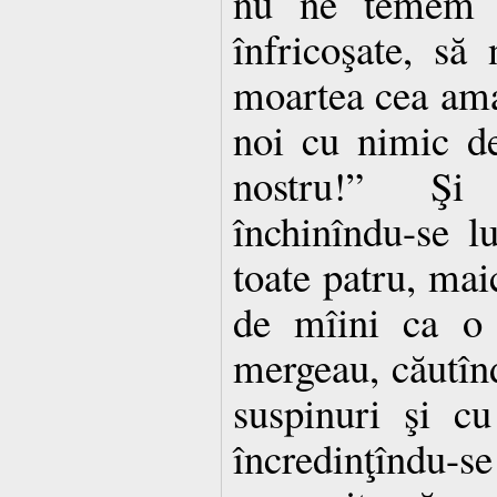
nu ne temem d
înfricoşate, s
moartea cea ama
noi cu nimic d
nostru!” Şi
închinîndu-se l
toate patru, maic
de mîini ca o 
mergeau, căutînd
suspinuri şi cu
încredinţîndu-se 