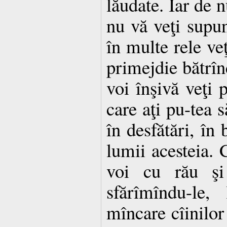
lăudate. Iar de n
nu vă veţi supu
în multe rele veţ
primejdie bătrîn
voi înşivă veţi 
care aţi pu-tea s
în desfătări, în 
lumii acesteia. 
voi cu rău şi 
sfărîmîndu-le,
mîncare cîinilor 