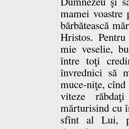
Dumnezeu şi să 
mamei voastre p
bărbătească mărt
Hristos. Pentru
mie veselie, bu
între toţi cred
învrednici să
muce-niţe, cînd 
viteze răbdaţi
mărturisind cu 
sfînt al Lui, 