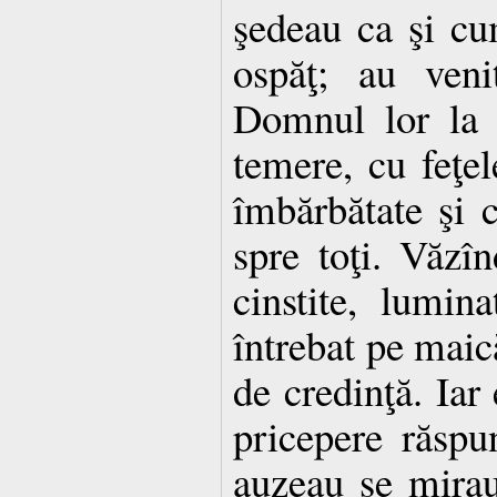
şedeau ca şi c
ospăţ; au veni
Domnul lor la c
temere, cu feţe
îmbărbătate şi c
spre toţi. Văzîn
cinstite, lumina
întrebat pe mai
de credinţă. Iar 
pricepere răspun
auzeau se mirau