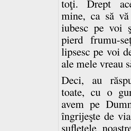
toţi. Drept ac
mine, ca să vă
iubesc pe voi 
pierd frumu-se
lipsesc pe voi de
ale mele vreau s
Deci, au răspu
toate, cu o gur
avem pe Dumne
îngrijeşte de via
sufletele noas