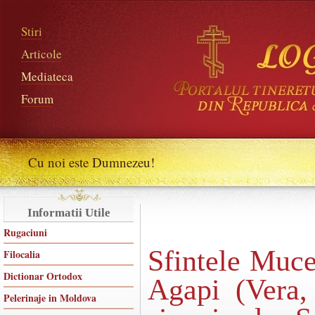
Stiri
Articole
Mediateca
Forum
Cu noi este Dumnezeu!
Informatii Utile
Rugaciuni
Sfintele Mucen
Filocalia
Dictionar Ortodox
Agapi (Vera,
Pelerinaje in Moldova