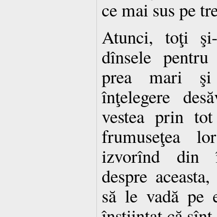
ce mai sus pe tre
Atunci, toţi şi
dînsele pentru
prea mari şi
înţelegere desă
vestea prin to
frumuseţea lo
izvorînd din î
despre aceasta,
să le vadă pe e
înştiinţat că sîn