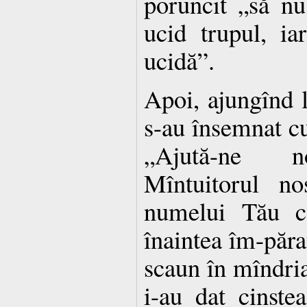
poruncit „să n
ucid trupul, ia
ucidă”.
Apoi, ajungînd l
s-au însemnat cu
„Ajută-ne n
Mîntuitorul no
numelui Tău ce
înaintea îm-păra
scaun în mîndria
i-au dat cinste