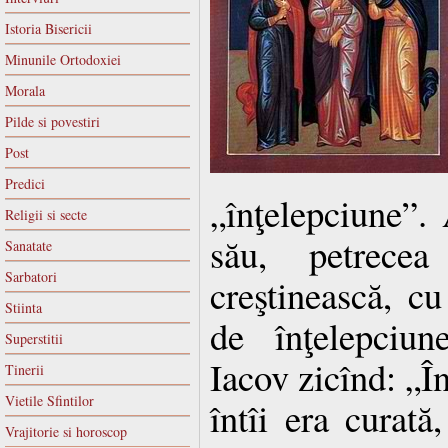
Istoria Bisericii
Minunile Ortodoxiei
Morala
Pilde si povestiri
Post
Predici
„înţelepciune”.
Religii si secte
său, petrecea
Sanatate
Sarbatori
creştinească, cu
Stiinta
de înţelepciun
Superstitii
Iacov zicînd: „Î
Tinerii
Vietile Sfintilor
întîi era curată
Vrajitorie si horoscop