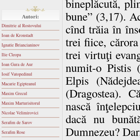
bineplăcută, pli
bune” (3,17). Ac
Autori:
cînd trăia în îns
Dimitrie al Rostovului
Ioan de Kronstadt
trei fiice, căror
Ignatie Briancianinov
trei virtuţi evan
Ilie Cleopa
numit-o Pistis 
Ioan Gura de Aur
Iosif Vatopedinul
Elpis (Nădejde
Macarie Egipteanul
(Dragostea). C
Maxim Grecul
nască înţelepci
Maxim Marturisitorul
Nicolae Velimirovici
dacă nu bunătă
Serafim de Sarov
Dumnezeu? Dar, 
Serafim Rose