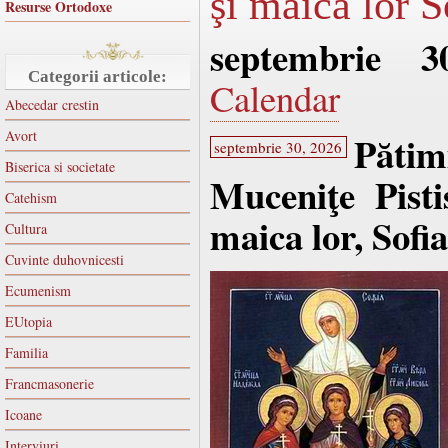
şi maica lor S
Resurse Ortodoxe
septembrie 3
Categorii articole:
Calendar
Abecedar crestin
Avort
Păti
septembrie 30, 2026
Biserica si societate
Muceniţe Pisti
Catehism
maica lor, Sofi
Cultura
Cuvinte duhovnicesti
Ecumenism
EUtopia
Familia
Francmasonerie
Icoane
Interviuri