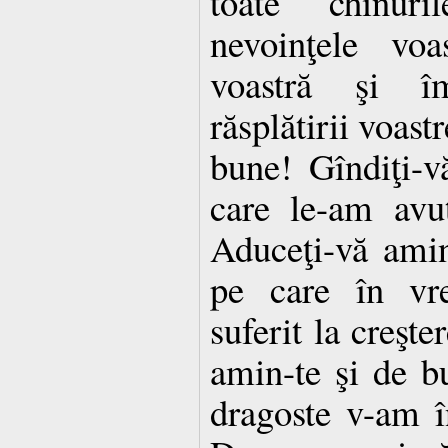
toate chinuri
nevoinţele voa
voastră şi îm
răsplătirii voast
bune! Gîndiţi-v
care le-am avut
Aduceţi-vă amin
pe care în vr
suferit la creşte
amin-te şi de bu
dragoste v-am î