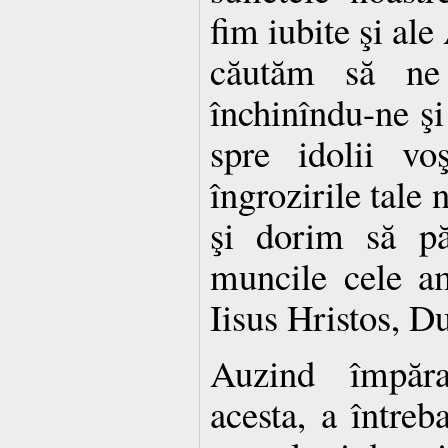
fim iubite şi ale
căutăm să ne
închinîndu-ne şi
spre idolii vo
îngrozirile tale
şi dorim să p
muncile cele a
Iisus Hristos, D
Auzind împăr
acesta, a între