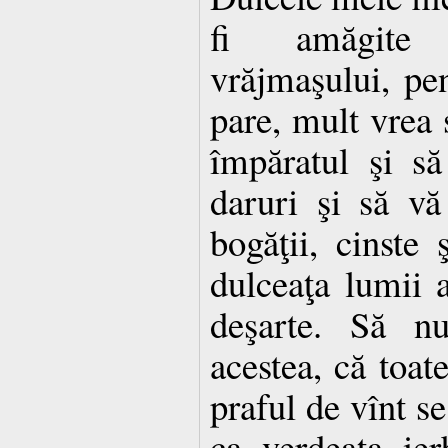
fi amăgite 
vrăjmaşului, pe
pare, mult vrea
împăratul şi s
daruri şi să vă
bogăţii, cinste 
dulceaţa lumii a
deşarte. Să nu
acestea, că toat
praful de vînt se
ca verdeaţa ier