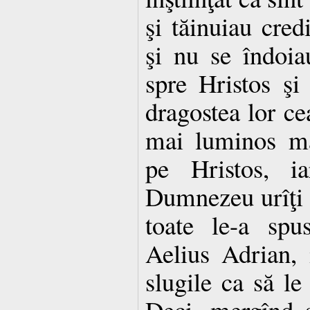
şi tăinuiau cred
şi nu se îndoia
spre Hristos şi
dragostea lor ce
mai luminos mă
pe Hristos, i
Dumnezeu urîţi 
toate le-a spu
Aelius Adrian, 
slugile ca să le
Deci, mergînd s