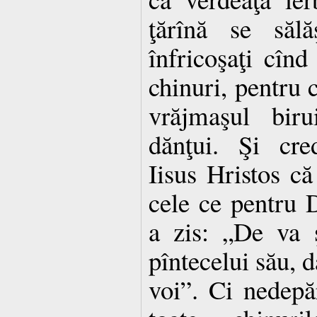
ţărînă se sălă
înfricoşaţi cînd
chinuri, pentru 
vrăjmaşul biru
dănţui. Şi cr
Iisus Hristos că
cele ce pentru D
a zis: „De va ş
pîntecelui său, d
voi”. Ci nedepăr