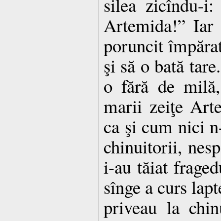
silea zicîndu-i:
Artemida!” Iar 
poruncit împărat
şi să o bată tare
o fără de milă, 
marii zeiţe Art
ca şi cum nici n-
chinuitorii, nes
i-au tăiat fraged
sînge a curs lapte
priveau la chi