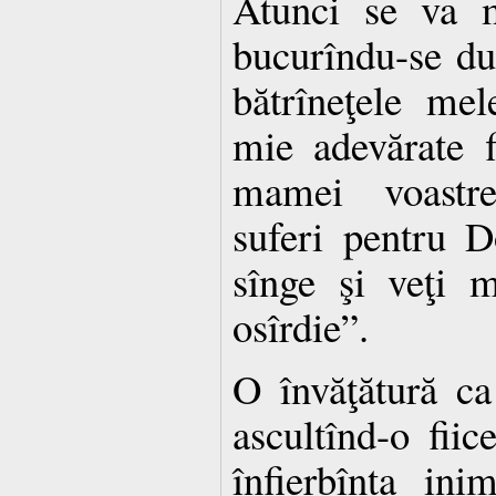
Atunci se va m
bucurîndu-se du
bătrîneţele mel
mie adevărate fi
mamei voastre 
suferi pentru 
sînge şi veţi 
osîrdie”.
O învăţătură c
ascultînd-o fiic
înfierbînta in