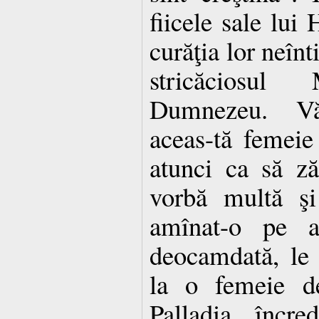
fiicele sale lui 
curăţia lor neînt
stricăciosul
Dumnezeu. Vă
aceas-tă femeie 
atunci ca să z
vorbă multă şi
amînat-o pe a
deocamdată, le 
la o femeie 
Palladia, încre