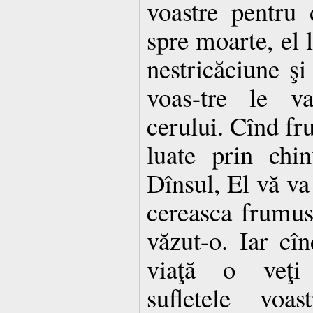
voastre pentru 
spre moarte, el 
nestricăciune şi
voas-tre le v
cerului. Cînd fru
luate prin chin
Dînsul, El vă va
cereasca frumus
văzut-o. Iar cî
viaţă o veţi 
sufletele voa