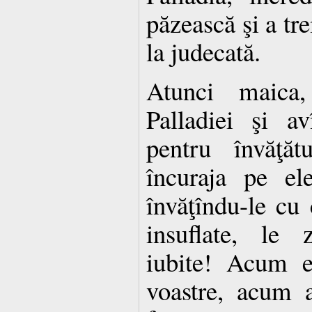
păzească şi a tre
la judecată.
Atunci maica,
Palladiei şi a
pentru învăţăt
încuraja pe el
învăţîndu-le c
insuflate, le 
iubite! Acum e
voastre, acum 