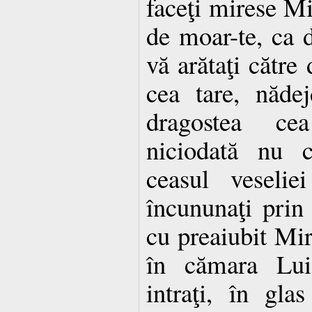
faceţi mirese Mi
de moar-te, ca 
vă arătaţi către 
cea tare, năde
dragostea cea
niciodată nu 
ceasul veselie
încununaţi pri
cu preaiubit Mir
în cămara Lui
intraţi, în gla