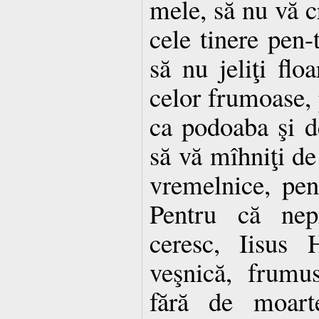
mele, să nu vă cr
cele tinere pen-t
să nu jeliţi floa
celor frumoase,
ca podoaba şi de
să vă mîhniţi de 
vremelnice, pen
Pentru că nepr
ceresc, Iisus H
veşnică, frumus
fără de moarte