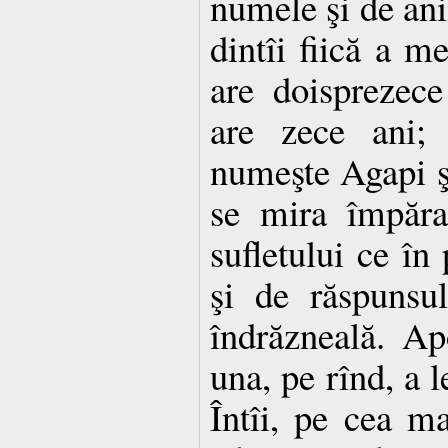
numele şi de anii
dintîi fiică a m
are doisprezece
are zece ani; 
numeşte Agapi şi
se mira împăra
sufletului ce în 
şi de răspunsu
îndrăzneală. Ap
una, pe rînd, a l
Întîi, pe cea ma