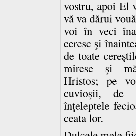
vostru, apoi El v
vă va dărui vouă
voi în veci îna
ceresc şi înainte
de toate cereşti
mirese şi măr
Hristos; pe vo
cuvioşii, de
înţeleptele feci
ceata lor.
Dulcele mele fii