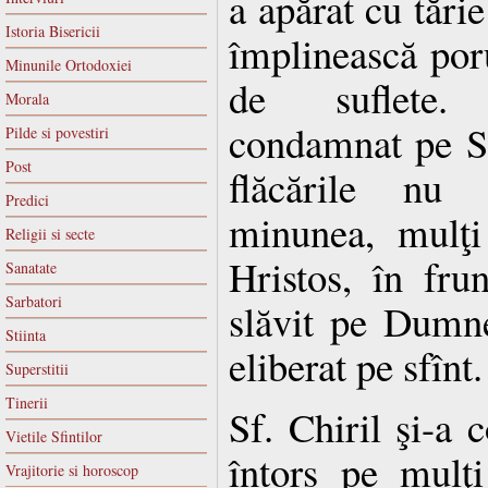
a apărat cu tărie
Istoria Bisericii
împlinească por
Minunile Ortodoxiei
de suflete.
Morala
condamnat pe Sf.
Pilde si povestiri
Post
flăcările nu 
Predici
minunea, mulţi
Religii si secte
Hristos, în fru
Sanatate
Sarbatori
slăvit pe Dumnez
Stiinta
eliberat pe sfînt.
Superstitii
Tinerii
Sf. Chiril şi-a c
Vietile Sfintilor
întors pe mulţi
Vrajitorie si horoscop