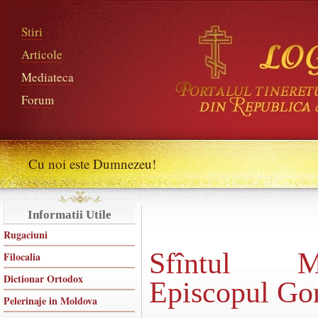
Stiri
Articole
Mediateca
Forum
Cu noi este Dumnezeu!
Informatii Utile
Rugaciuni
Sfîntul M
Filocalia
Dictionar Ortodox
Episcopul Gor
Pelerinaje in Moldova