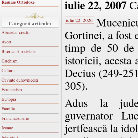
iulie 22, 2007
Ca
Resurse Ortodoxe
Mucenic
iulie 22, 2026
Categorii articole:
Gortinei, a fost 
Abecedar crestin
Avort
timp de 50 de 
Biserica si societate
istoricii, acesta
Catehism
Decius (249-25
Cultura
Cuvinte duhovnicesti
305).
Ecumenism
Adus la jude
EUtopia
Familia
guvernator Luc
Francmasonerie
jertfească la idol
Icoane
Interviuri