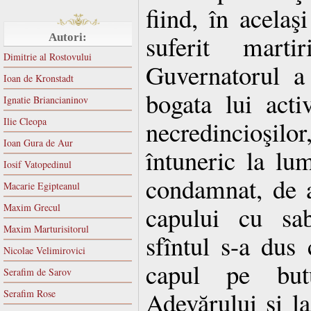
fiind, în acela
suferit marti
Autori:
Dimitrie al Rostovului
Guvernatorul a
Ioan de Kronstadt
bogata lui acti
Ignatie Briancianinov
Ilie Cleopa
necredincioşilo
Ioan Gura de Aur
întuneric la lu
Iosif Vatopedinul
condamnat, de a
Macarie Egipteanul
capului cu sab
Maxim Grecul
Maxim Marturisitorul
sfîntul s-a dus
Nicolae Velimirovici
capul pe but
Serafim de Sarov
Adevărului şi la
Serafim Rose