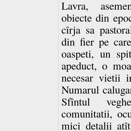
Lavra, aseme
obiecte din epoc
cîrja sa pastor
din fier pe car
oaspeti, un spi
apeduct, o moa
necesar vietii 
Numarul calugar
Sfîntul vegh
comunitatii, oc
mici detalii atî