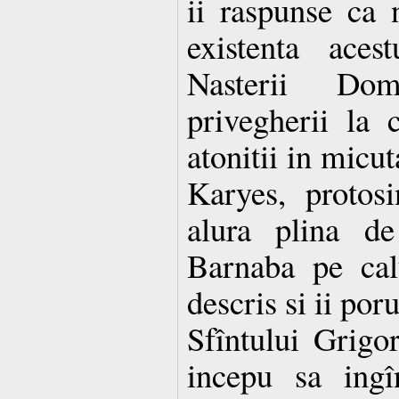
ii raspunse ca 
existenta aces
Nasterii Do
privegherii la 
atonitii in micut
Karyes, protos
alura plina de
Barnaba pe cal
descris si ii por
Sfîntului Grigo
incepu sa ingî