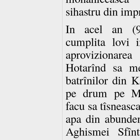
sihastru din impr
In acel an (9
cumplita lovi i
aprovizionarea 
Hotarînd sa me
batrînilor din K
pe drum pe Ma
facu sa tîsneasca
apa din abunden
Aghismei Sfînt