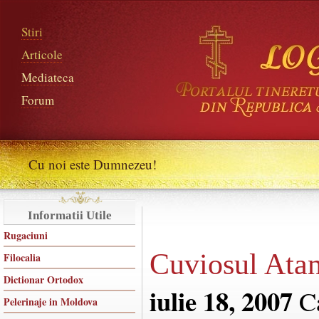
Stiri
Articole
Mediateca
Forum
Cu noi este Dumnezeu!
Informatii Utile
Rugaciuni
Cuviosul Atan
Filocalia
Dictionar Ortodox
iulie 18, 2007
Ca
Pelerinaje in Moldova