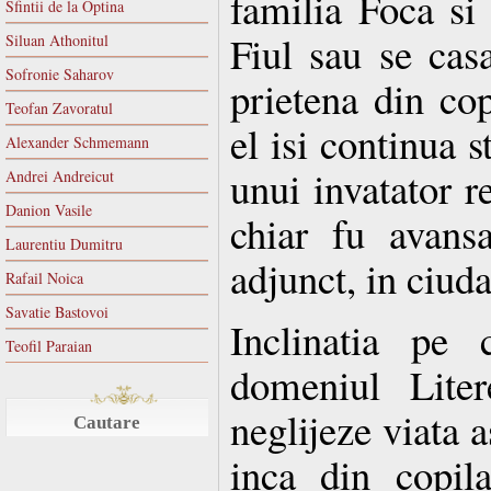
familia Foca si
Sfintii de la Optina
Fiul sau se casa
Siluan Athonitul
Sofronie Saharov
prietena din cop
Teofan Zavoratul
el isi continua 
Alexander Schmemann
unui invatator r
Andrei Andreicut
Danion Vasile
chiar fu avans
Laurentiu Dumitru
adjunct, in ciuda 
Rafail Noica
Savatie Bastovoi
Inclinatia pe 
Teofil Paraian
domeniul Liter
neglijeze viata a
Cautare
inca din copila