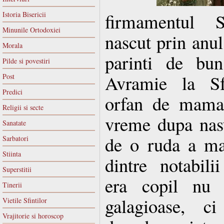
firmamentul Sf
Istoria Bisericii
Minunile Ortodoxiei
nascut prin anul
Morala
parinti de bu
Pilde si povestiri
Avramie la Sf
Post
Predici
orfan de mama 
Religii si secte
vreme dupa nast
Sanatate
de o ruda a ma
Sarbatori
Stiinta
dintre notabili
Superstitii
era copil nu 
Tinerii
galagioase, c
Vietile Sfintilor
Vrajitorie si horoscop