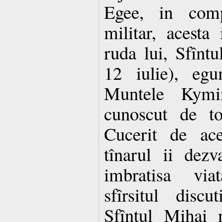
Egee, in comp
militar, acesta
ruda lui, Sfînt
12 iulie), eg
Muntele Kymi
cunoscut de to
Cucerit de ac
tînarul ii dez
imbratisa vi
sfîrsitul disc
Sfîntul Mihai 