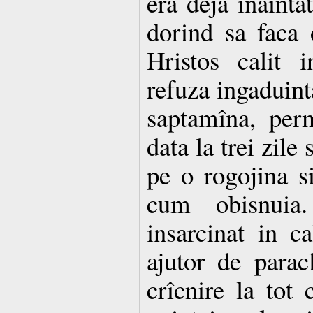
era deja inaintat
dorind sa faca 
Hristos calit i
refuza ingaduint
saptamîna, per
data la trei zile
pe o rogojina s
cum obisnuia.
insarcinat in ca
ajutor de parac
crîcnire la tot