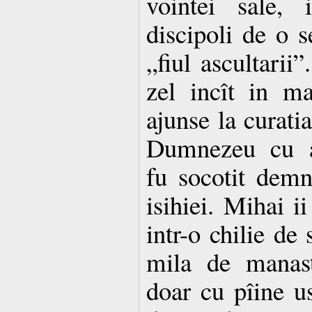
vointei sale, in
discipoli de o 
„fiul ascultari
zel incît in m
ajunse la curatia
Dumnezeu cu ar
fu socotit demn
isihiei. Mihai i
intr-o chilie de 
mila de manast
doar cu pîine us