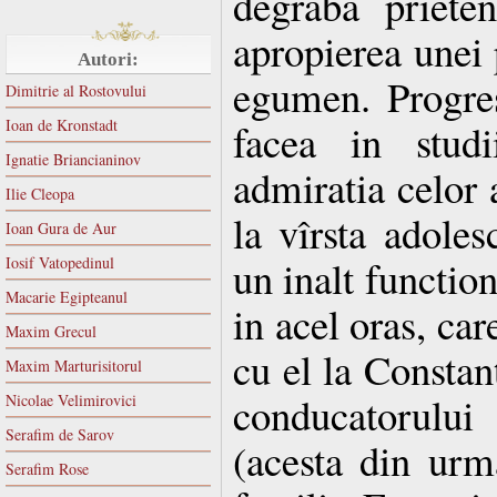
degraba priete
apropierea unei p
Autori:
egumen. Progres
Dimitrie al Rostovului
Ioan de Kronstadt
facea in studi
Ignatie Briancianinov
admiratia celor a
Ilie Cleopa
la vîrsta adoles
Ioan Gura de Aur
un inalt functio
Iosif Vatopedinul
Macarie Egipteanul
in acel oras, care
Maxim Grecul
cu el la Constan
Maxim Marturisitorul
conducatorulu
Nicolae Velimirovici
Serafim de Sarov
(acesta din urm
Serafim Rose