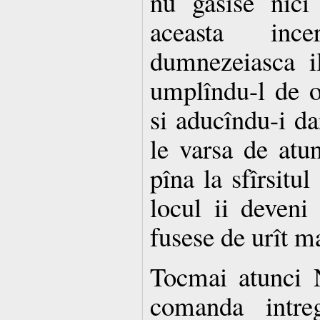
nu gasise nici
aceasta inc
dumnezeiasca il
umplîndu-l de o
si aducîndu-i da
le varsa de atun
pîna la sfîrsitul
locul ii deveni 
fusese de urît ma
Tocmai atunci 
comanda intreg