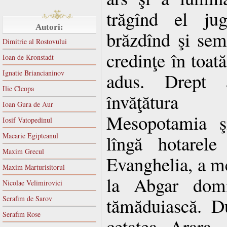
trăgînd el jug
Autori:
brăzdînd şi sem
Dimitrie al Rostovului
credinţe în toat
Ioan de Kronstadt
Ignatie Briancianinov
adus. Drept 
Ilie Cleopa
învăţătura
Ioan Gura de Aur
Mesopotamia ş
Iosif Vatopedinul
Macarie Egipteanul
lîngă hotarele
Maxim Grecul
Evanghelia, a me
Maxim Marturisitorul
la Abgar domn
Nicolae Velimirovici
tămăduiască. D
Serafim de Sarov
Serafim Rose
cetatea Arara, 