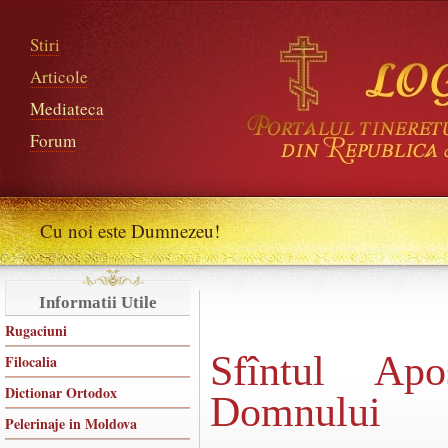
Stiri
Articole
Mediateca
Forum
Cu noi este Dumnezeu!
Informatii Utile
Rugaciuni
Sfîntul Apo
Filocalia
Dictionar Ortodox
Domnului
Pelerinaje in Moldova