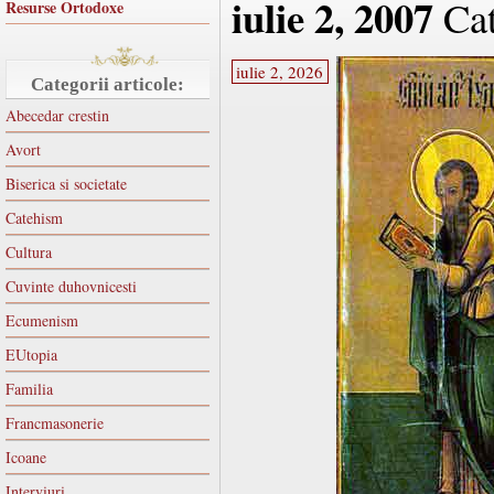
iulie 2, 2007
Cat
Resurse Ortodoxe
iulie 2, 2026
Categorii articole:
Abecedar crestin
Avort
Biserica si societate
Catehism
Cultura
Cuvinte duhovnicesti
Ecumenism
EUtopia
Familia
Francmasonerie
Icoane
Interviuri