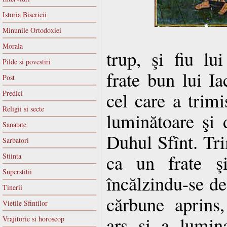
Istoria Bisericii
Minunile Ortodoxiei
Morala
trup, şi fiu lui
Pilde si povestiri
frate bun lui I
Post
cel care a trimi
Predici
Religii si secte
luminătoare şi 
Sanatate
Duhul Sfînt. Tri
Sarbatori
ca un frate şi
Stiinta
Superstitii
încălzindu-se de 
Tinerii
cărbune aprins,
Vietile Sfintilor
ars şi a lumin
Vrajitorie si horoscop