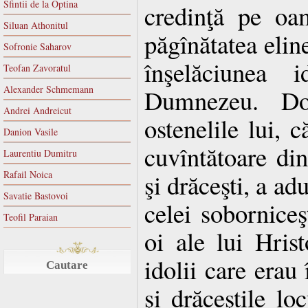
Sfintii de la Optina
credinţă pe oa
Siluan Athonitul
păgînătatea elin
Sofronie Saharov
înşelăciunea i
Teofan Zavoratul
Alexander Schmemann
Dumnezeu. Do
Andrei Andreicut
ostenelile lui, 
Danion Vasile
cuvîntătoare din 
Laurentiu Dumitru
Rafail Noica
şi drăceşti, a ad
Savatie Bastovoi
celei soborniceş
Teofil Paraian
oi ale lui Hrist
idolii care era
Cautare
şi drăceştile loc