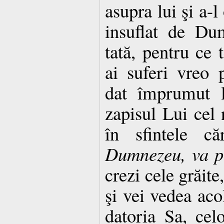
asupra lui şi a-l 
insuflat de Du
tată, pentru ce 
ai suferi vreo 
dat împrumut 
zapisul Lui cel
în sfintele că
Dumnezeu, va pr
crezi cele grăit
şi vei vedea a
datoria Sa, cel