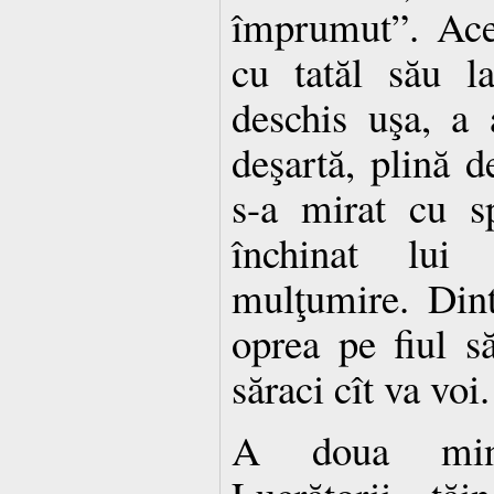
împrumut”. Ace
cu tatăl său l
deschis uşa, a 
deşartă, plină d
s-a mirat cu s
închinat lui
mulţumire. Din
oprea pe fiul s
săraci cît va voi.
A doua minu