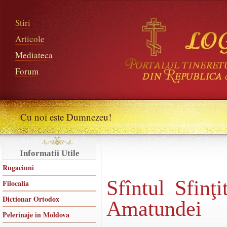
Stiri
Articole
Mediateca
Forum
Cu noi este Dumnezeu!
Informatii Utile
Rugaciuni
Sfîntul Sfinţ
Filocalia
Dictionar Ortodox
Amatundei
Pelerinaje in Moldova