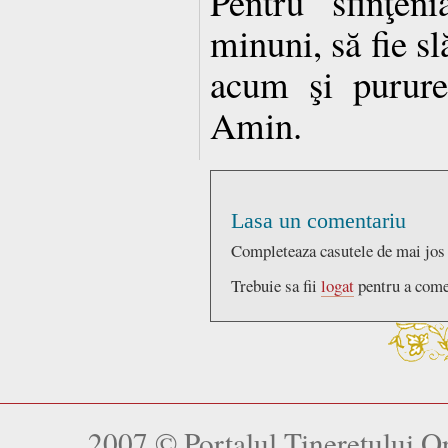
Pentru sfinţen
minuni, să fie s
acum şi pururea
Amin.
Lasa un comentariu
Completeaza casutele de mai jos
Trebuie sa fii
logat
pentru a come
2007 © Portalul Tineretului 