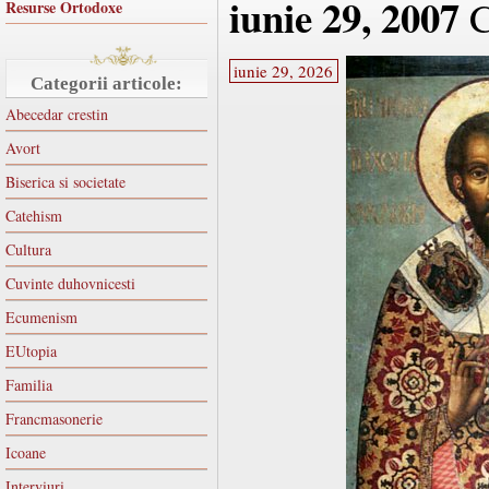
iunie 29, 2007
C
Resurse Ortodoxe
iunie 29, 2026
Categorii articole:
Abecedar crestin
Avort
Biserica si societate
Catehism
Cultura
Cuvinte duhovnicesti
Ecumenism
EUtopia
Familia
Francmasonerie
Icoane
Interviuri