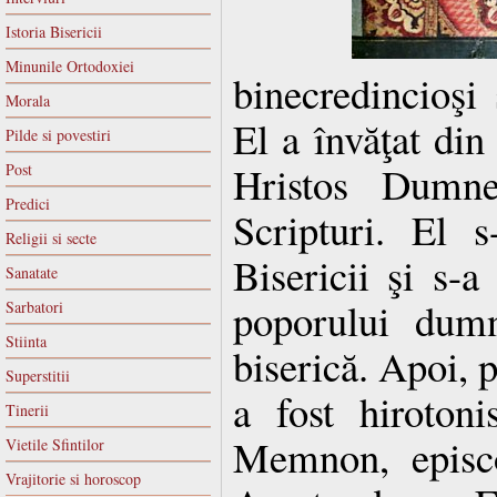
Istoria Bisericii
Minunile Ortodoxiei
binecredincioşi 
Morala
El a învăţat din
Pilde si povestiri
Hristos Dumne
Post
Predici
Scripturi. El 
Religii si secte
Bisericii şi s-a
Sanatate
poporului dumn
Sarbatori
Stiinta
biserică. Apoi, p
Superstitii
a fost hirotoni
Tinerii
Memnon, episco
Vietile Sfintilor
Vrajitorie si horoscop