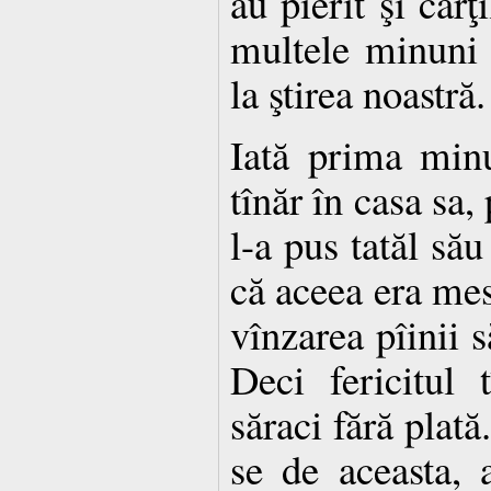
au pierit şi cărţ
multele minuni 
la ştirea noastră.
Iată prima min
tînăr în casa sa,
l-a pus tatăl său
că aceea era mese
vînzarea pîinii s
Deci fericitul 
săraci fără plată.
se de aceasta, 