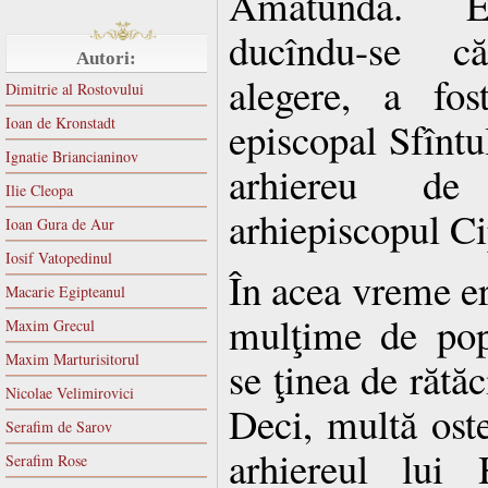
Amatunda. E
ducîndu-se c
Autori:
alegere, a fos
Dimitrie al Rostovului
Ioan de Kronstadt
episcopal Sfîntul
Ignatie Briancianinov
arhiereu de
Ilie Cleopa
arhiepiscopul Ci
Ioan Gura de Aur
Iosif Vatopedinul
În acea vreme er
Macarie Egipteanul
mulţime de pop
Maxim Grecul
Maxim Marturisitorul
se ţinea de rătăc
Nicolae Velimirovici
Deci, multă oste
Serafim de Sarov
arhiereul lui 
Serafim Rose