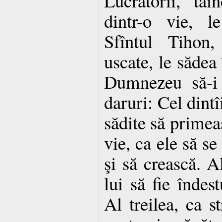
Lucrătorii, tăi
dintr-o vie, l
Sfîntul Tihon,
uscate, le sădea 
Dumnezeu să-i 
daruri: Cel dintî
sădite să primea
vie, ca ele să se
şi să crească. A
lui să fie îndest
Al treilea, ca st