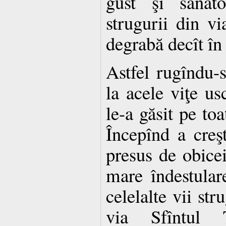
gust şi sănăto
strugurii din v
degrabă decît în 
Astfel rugîndu-
la acele viţe us
le-a găsit pe toa
Începînd a creşt
presus de obicei
mare îndestulare
celelalte vii str
via Sfîntul 