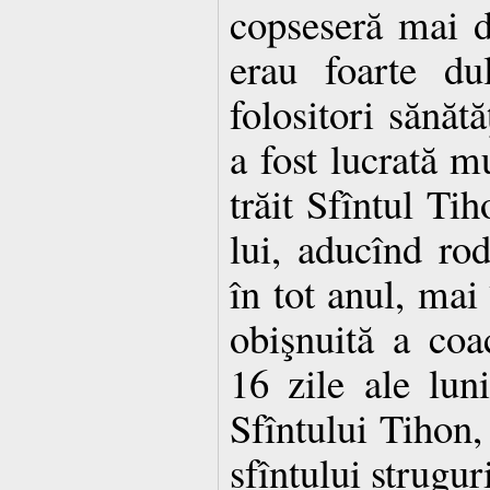
copseseră mai de
erau foarte du
folositori sănăt
a fost lucrată m
trăit Sfîntul Ti
lui, aducînd rod
în tot anul, mai
obişnuită a coac
16 zile ale lun
Sfîntului Tihon,
sfîntului strugur