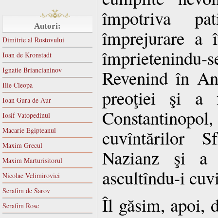
împotriva pat
Autori:
împrejurare a î
Dimitrie al Rostovului
împrietenind
Ioan de Kronstadt
Ignatie Briancianinov
Revenind în Ant
Ilie Cleopa
preoţiei şi a 
Ioan Gura de Aur
Constantinop
Iosif Vatopedinul
Macarie Egipteanul
cuvîntărilor S
Maxim Grecul
Nazianz şi a 
Maxim Marturisitorul
ascultîndu-i cuvi
Nicolae Velimirovici
Serafim de Sarov
Îl găsim, apoi,
Serafim Rose