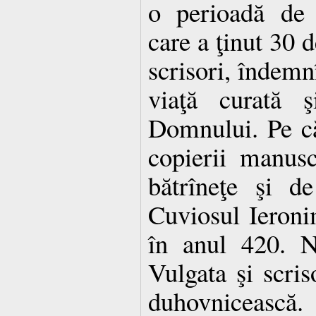
o perioadă de s
care a ţinut 30 d
scrisori, îndemn
viaţă curată ş
Domnului. Pe căl
copierii manusc
bătrîneţe şi de
Cuviosul Ieroni
în anul 420. N
Vulgata şi scris
duhovnicească.