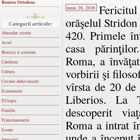
Resurse Ortodoxe
Fericitu
iunie 28, 2026
orăşelul Stridon 
Categorii articole:
420. Primele înv
Abecedar crestin
Avort
casa părinţilo
Biserica si societate
Roma, a învăţat 
Catehism
vorbirii şi filos
Cultura
Cuvinte duhovnicesti
vîrsta de 20 de 
Ecumenism
Liberios. La T
EUtopia
descoperit via
Familia
Francmasonerie
Roma a intrat în
Icoane
unde a început î
Interviuri