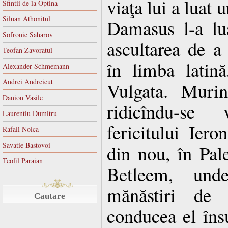
viaţa lui a luat 
Sfintii de la Optina
Siluan Athonitul
Damasus l-a lu
Sofronie Saharov
ascultarea de a 
Teofan Zavoratul
în limba latină
Alexander Schmemann
Andrei Andreicut
Vulgata. Muri
Danion Vasile
ridicîndu-se 
Laurentiu Dumitru
fericitului Iero
Rafail Noica
Savatie Bastovoi
din nou, în Pales
Teofil Paraian
Betleem, und
mănăstiri de
Cautare
conducea el însu