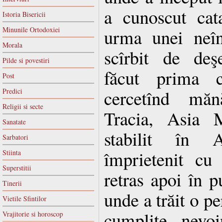
a cunoscut cat
Istoria Bisericii
Minunile Ortodoxiei
urma unei neîn
Morala
scîrbit de deş
Pilde si povestiri
făcut prima că
Post
cercetînd mănă
Predici
Religii si secte
Tracia, Asia M
Sanatate
stabilit în 
Sarbatori
împrietenit cu
Stiinta
Superstitii
retras apoi în pu
Tinerii
unde a trăit o pe
Vietile Sfintilor
cumplite nevoi
Vrajitorie si horoscop