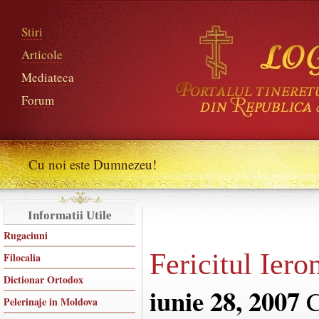
Stiri
Articole
Mediateca
Forum
Cu noi este Dumnezeu!
Informatii Utile
Rugaciuni
Fericitul Iero
Filocalia
Dictionar Ortodox
iunie 28, 2007
C
Pelerinaje in Moldova