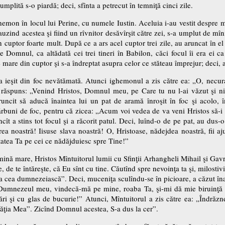
mplită s-o piardă; deci, sfînta a petrecut în temniţă cinci zile.
ghemon în locul lui Perine, cu numele Iustin. Aceluia i-au vestit despre
, auzind acestea şi fiind un rîvnitor desăvîrşit către zei, s-a umplut de mî
 cuptor foarte mult. După ce a ars acel cuptor trei zile, au aruncat în el 
e Domnul, ca altădată cei trei tineri în Babilon, căci focul îi era ei 
 mare din cuptor şi s-a îndreptat asupra celor ce stăteau împrejur; deci, a
 ieşit din foc nevătămată. Atunci ighemonul a zis către ea: „O, necur
a răspuns: „Venind Hristos, Domnul meu, pe Care tu nu l-ai văzut şi nic
ncit să aducă înaintea lui un pat de aramă înroşit în foc şi acolo, î
rbuni de foc, pentru că zicea: „Acum voi vedea de va veni Hristos să-i a
 încît a stins tot focul şi a răcorit patul. Deci, luînd-o de pe pat, au dus
irea noastră! Iisuse slava noastră! O, Hristoase, nădejdea noastră, fii a
tatea Ta pe cei ce nădăjduiesc spre Tine!”
lumină mare, Hristos Mîntuitorul lumii cu Sfinţii Arhangheli Mihail şi Gavri
re, de te întăreşte, că Eu sînt cu tine. Căutînd spre nevoinţa ta şi, milostiv
ea cea dumnezeiască”. Deci, muceniţa sculîndu-se în picioare, a căzut în
, Dumnezeul meu, vindecă-mă pe mine, roaba Ta, şi-mi dă mie biruinţă a
ări şi cu glas de bucurie!” Atunci, Mîntuitorul a zis către ea: „Îndrăzne
ăţia Mea”. Zicînd Domnul acestea, S-a dus la cer”.