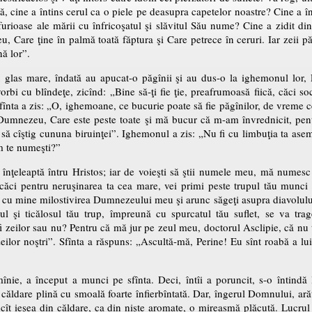
ră, cine a întins cerul ca o piele pe deasupra capetelor noastre? Cine a 
 furioase ale mării cu înfricoşatul şi slăvitul Său nume? Cine a zidit din
 Care ţine în palmă toată făptura şi Care petrece în ceruri. Iar zeii păgî
nă lor”.
 cu glas mare, îndată au apucat-o păgînii şi au dus-o la ighemonul lor,
vorbi cu blîndeţe, zicînd: „Bine să-ţi fie ţie, preafrumoasă fiică, căci soc
fînta a zis: „O, ighemoane, ce bucurie poate să fie păgînilor, de vreme ce
 Dumnezeu, Care este peste toate şi mă bucur că m-am învrednicit, pe
 să cîştig cununa biruinţei”. Ighemonul a zis: „Nu fi cu limbuţia ta ase
m te numeşti?”
 înţeleaptă întru Hristos; iar de voieşti să ştii numele meu, mă nume
 căci pentru neruşinarea ta cea mare, vei primi peste trupul tău munci 
cu mine milostivirea Dumnezeului meu şi arunc săgeţi asupra diavolului, ta
l şi ticălosul tău trup, împreună cu spurcatul tău suflet, se va trag
fi zeilor sau nu? Pentru că mă jur pe zeul meu, doctorul Asclipie, că nu 
eilor noştri”. Sfînta a răspuns: „Ascultă-mă, Perine! Eu sînt roabă a lui 
ie, a început a munci pe sfînta. Deci, întîi a poruncit, s-o întindă 
o căldare plină cu smoală foarte înfierbîntată. Dar, îngerul Domnului, ară
încît ieşea din căldare, ca din nişte aromate, o mireasmă plăcută. Lucrul