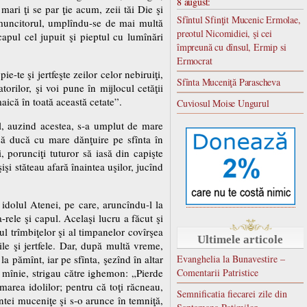
8 august:
mari ţi se par ţie acum, zeii tăi Die şi
Sfîntul Sfinţit Mucenic Ermolae,
, muncitorul, umplîndu-se de mai multă
preotul Nicomidiei, şi cei
apul cel jupuit şi pieptul cu lumînări
împreună cu dînsul, Ermip si
Ermocrat
-te şi jertfeşte zeilor celor nebiruiţi,
Sfînta Muceniţă Parascheva
rilor, şi voi pune în mijlocul cetăţii
maică în toată această cetate”.
Cuviosul Moise Ungurul
ul, auzind acestea, s-a umplut de mare
 să ducă cu mare dănţuire pe sfînta în
i, porunciţi tuturor să iasă din capişte
işi stăteau afară înaintea uşilor, jucînd
e idolul Atenei, pe care, aruncîndu-l la
a-rele şi capul. Acelaşi lucru a făcut şi
ul trîmbiţelor şi al timpanelor covîrşea
Ultimele articole
ile şi jertfele. Dar, după multă vreme,
la pămînt, iar pe sfînta, şezînd în altar
Evanghelia la Bunavestire –
 mînie, strigau către ighemon: „Pierde
Comentarii Patristice
marea idolilor; pentru că toţi răcneau,
Semnificatia fiecarei zile din
ntei muceniţe şi s-o arunce în temniţă,