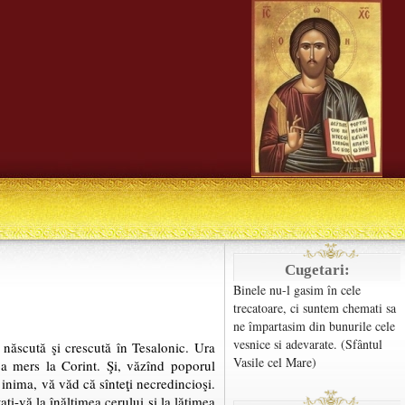
Cugetari:
Binele nu-l gasim în cele
trecatoare, ci suntem chemati sa
ne împartasim din bunurile cele
vesnice si adevarate. (Sfântul
d născută şi crescută în Tesalonic. Ura
Vasile cel Mare)
a a mers la Corint. Şi, văzînd poporul
cu inima, vă văd că sînteţi necredincioşi.
aţi-vă la înălţimea cerului şi la lăţimea