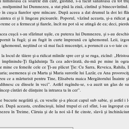
 şi luminoasă ca soarele din care, gustînd, s-a făcut sănătoasă cu tot tru
fel, mulţumind lui Dumnezeu, a stat pînă la ziuă, cîntînd şi binecuvîntînd
o în cuşca fiarelor spre mîncare. După aceea a dat drumul la doi lei flăm
naintea ei şi îi lingeau picioarele. Poporul, văzînd aceasta, şi-a ridicat
vreme ce a fermecat şi fiarele, încît nu pot să se atingă de ea; deci, pie
acea cuşcă s-au sfărîmat uşile, cu puterea lui Dumnezeu, şi s-au deschis;
pornit la fugă; şi au fugit în curte împreună cu ighemonul. Leii, izg
ighemonul, neştiind ce să mai facă muceniţei, a poruncit ca s-o taie cu 
e la locul de tăiere şi-a ridicat mîinile spre cer şi se ruga, zicînd: „Hri
a, împlinindu-Ţi făgăduinţa Ta cea adevărată, du-mă pe mine în ogra
 mine cu femeile cele ce Ţi-au plăcut Ţie: Cu Sarra, Reveica, Rahila, 
ria; asemenea şi cu Marta şi Maria surorile lui Lazăr, cu Ana proorociţa,
u ce a mărturisit pentru Tine, Elisabeta maica Mergătorului Înainte şi
hnesc cu dînsele în veci”. Astfel rugîndu-se, s-a auzit un glas de sus, 
încep cîntări de dănţuire la intrarea ta în cer”.
 bucurie negrăită şi, cu veselie şi-a plecat capul sub sabie, şi astfel i l-
ei. După aceasta, credincioşii, luînd trupul ei cel sfînt, l-au îngropat 
eu în Treime, Căruia şi de la noi să-I fie cinste, slavă şi închinăciun