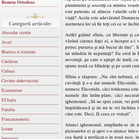
Resurse Ortodoxe
pămîntului şi socotiţi cu mintea voast
este puternic să alineze valurile cele
viaţă? Acela este adevăratul Dumnezeu,
asemenea lor să fie toţi cei ce se închi
Categorii articole:
Abecedar crestin
Astfel grăind sfînta, cu libertate şi
văzînd cinstea feţei ei, a început a-i 
Avort
petrec pururea şi mă bucur de tine”. S
Biserica si societate
iar mîndria în neputinţă? Eu cred în
nevoinţă, pe care o aştept de mult, ca
Catehism
spune nouă cu blîndeţe şi pe scurt cu
Cultura
Sfînta a răspuns: „Nu sînt nebună, ci
Cuvinte duhovnicesti
cuviinţă ţi s-a dat numele Eliconida,
numesc Eliconida, căci totdeauna este 
Ecumenism
numele din întîm-plare, căci necuratu
EUtopia
ighemonul: „Să ne spui curat, vei jert
împărătească şi de nu te vei închina z
Familia
cine este. Deci, fă ceea ce voieşti”.
Francmasonerie
Atunci ighemonul, umplîndu-se de mîn
Icoane
picioarelor ei şi apoi s-o arunce într-
cea fiartă a prefăcut-o în rouă rece, 
Interviuri