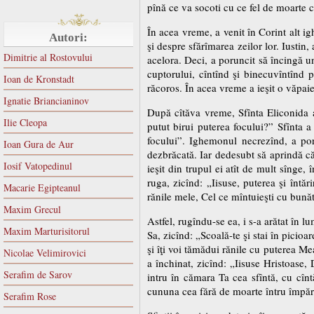
pînă ce va socoti cu ce fel de moarte cu
În acea vreme, a venit în Corint alt i
Autori:
şi despre sfărîmarea zeilor lor. Iustin
Dimitrie al Rostovului
acelora. Deci, a poruncit să încingă un
cuptorului, cîntînd şi binecuvîntînd p
Ioan de Kronstadt
răcoros. În acea vreme a ieşit o văpaie
Ignatie Briancianinov
După cîtăva vreme, Sfînta Eliconida a
Ilie Cleopa
putut birui puterea focului?” Sfînta 
focului”. Ighemonul necrezînd, a poru
Ioan Gura de Aur
dezbrăcată. Iar dedesubt să aprindă că
Iosif Vatopedinul
ieşit din trupul ei atît de mult sînge,
ruga, zicînd: „Iisuse, puterea şi întăr
Macarie Egipteanul
rănile mele, Cel ce mîntuieşti cu bună
Maxim Grecul
Astfel, rugîndu-se ea, i s-a arătat în 
Maxim Marturisitorul
Sa, zicînd: „Scoală-te şi stai în picioa
şi îţi voi tămădui rănile cu puterea M
Nicolae Velimirovici
a închinat, zicînd: „Iisuse Hristoase
Serafim de Sarov
intru în cămara Ta cea sfîntă, cu cînt
cununa cea fără de moarte întru împăr
Serafim Rose