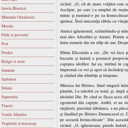
zicînd: „O, cît de mare vrăjitor este a
Istoria Bisericii
Asclipie, pe care i-a umplut de ruşin
mînie şi numind-o pe ea fermecătoare,
Minunile Ortodoxiei
aprinse. Însă muceniţa răbda cu viteji
Morala
Atunci ighemonul, schimbîndu-şi mînia î
Pilde si povestiri
mai ales Afroditei şi Atenei. Pentru 
întru numele tău un stîlp de aur. Despre
Post
Sfînta Eliconida a zis: „De vei face 
Predici
bucurie şi îndată a poruncit propovăd
Religii si secte
capiştea idolilor. Iar ea, intrînd în c
împreună cu voi şi apoi să închideţi uşi
Sanatate
şi cîntînd din trîmbiţe şi timpane.
Sarbatori
Mireasa lui Hristos, fiind singură înău
Stiinta
pămînt, l-a zdrobit cu totul, şi, după a
idolului Die. Pe cînd se făcea acea sfă
Superstitii
zgomotul din capişte. Astfel, ei au st
Tinerii
slujitorii, pierzînd răbdarea, s-au plec
şi lăudînd pe Hristos Dumnezeul ei. D
Vietile Sfintilor
pe această fermecătoare”. Din această 
Vrajitorie si horoscop
zicînd: „O, ighemoane, pierde îndată p