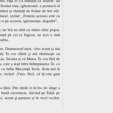
pul. Faţa ei s-a luminat ca soarele, iar
. Sosind ziua, ighemonul, a poruncit să
înzi şi chinuiţi de foame de trei zile.
 glasul, zicînd: „Femeia aceasta este cu
rde-o pe aceasta, ighemoane, degrabă”.
 iar leii au sărit cu mînie către popor,
onind pe cei ce fugeau, au ucis o sută
sabia.
stoase, Dumnezeul meu, vino acum şi stai
da Ta cea sfîntă şi mă rînduieşte cu
Lia, Susana şi cu Maica Ta cea fără de
 care a ieşit întru întîmpinarea Ta, cu
 cu întîia Muceniţă Tecla. Scrie-mă în
zicînd: „Vino, fiică, că îţi este gata
a tăiat. Din rănile ei în loc de sînge a
cu bună cucernicie, slăvind pe Tatăl, pe
e, acum şi pururea şi în vecii vecilor.