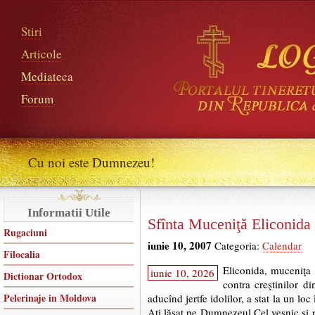
Stiri
Articole
Mediateca
Forum
Cu noi este Dumnezeu!
Informatii Utile
Sfînta Muceniţă Eliconida
Rugaciuni
iunie 10, 2007
Categoria:
Calendar
Filocalia
Eliconida, muceniţa l
iunie 10, 2026
Dictionar Ortodox
contra creştinilor d
Pelerinaje in Moldova
aducînd jertfe idolilor, a stat la un loc
Aţi lăsat pe Dumnezeul Cel veşnic şi nes