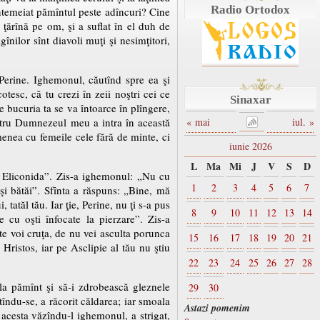
Radio Ortodox
întemeiat pămîntul peste adîncuri? Cine
 ţărînă pe om, şi a suflat în el duh de
nilor sînt diavoli muţi şi nesimţitori,
 Perine. Ighemonul, căutînd spre ea şi
otesc, că tu crezi în zeii noştri cei ce
Sinaxar
 bucuria ta se va întoarce în plîngere,
ntru Dumnezeul meu a intra în această
« mai
iul. »
menea cu femeile cele fără de minte, ci
iunie 2026
L
Ma
Mi
J
V
S
D
sc Eliconida”. Zis-a ighemonul: „Nu cu
1
2
3
4
5
6
7
şi bătăi”. Sfînta a răspuns: „Bine, mă
tăl tău. Iar ţie, Perine, nu ţi s-a pus
8
9
10
11
12
13
14
e cu oşti înfocate la pierzare”. Zis-a
te voi cruţa, de nu vei asculta porunca
15
16
17
18
19
20
21
Hristos, iar pe Asclipie al tău nu ştiu
22
23
24
25
26
27
28
la pămînt şi să-i zdrobească gleznele
29
30
tîndu-se, a răcorit căldarea; iar smoala
Astazi pomenim
 acesta văzîndu-l ighemonul, a strigat,