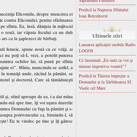
Saptamana Patimilor
Predică la Naşterea Sfîntului
 muceniţa Eliconida, despre muncirea ei
Ioan Botezătorul
nie contra Eliconidei, pentru sfărîmarea
pe sfînta. Ea, însă, dănţuia în mijlocul
ca o rouă, iar văpaia focului ca un duh
Ultimele stiri
 ars ca la şaptezeci de bărbaţi.
Lansarea aplicației mobile Radio
ată femeie, spune nouă cu ce vrăji, ai
LOGOS
i nu poţi să-L vezi, a potolit puterea
Ce înseamnă „Eu sunt cu voi şi
naintea ochilor lui, să pună pe sfînta
nimeni împotriva voastră”?
jute ei”. Sfînta, muncindu-se astfel, a
-o în temniţă unde, zăcînd la pămînt, se
Predică la Tăierea împrejur a
jutorul şi doctorul, Care să tămăduieşti
Domnului şi la Sărbătoarea Sf.
Vasile cel Mare
il şi, stînd aproape de ea, i-a dat mîna
indu-mă spre tine, îţi voi uşura durerile
aintea Domnului cu faţa la pămînt şi s-
supra potrivnicului ca, biruindu-l, să
şte! Eu te vindec pe tine şi îţi gătesc