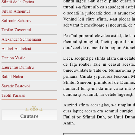
Sfinţii îngeri i-au dat ei pîine curată
Sfintii de la Optina
trupul s-a făcut alb ca zăpada; şi ast
Siluan Athonitul
o scoată la judecată; deci, a aruncat-
Venind leii către sfînta, s-au plecat î
Sofronie Saharov
adevărat fermecătoare şi necurată, de 
Teofan Zavoratul
Pe cînd poporul clevetea astfel, de la 
Alexander Schmemann
răcnind şi mugind, încît poporul s-a 
douăzeci de oameni din popor. Atunci 
Andrei Andreicut
Danion Vasile
Deci, scoţînd pe sfînta afară din cetat
de faţă roabei Tale în ceasul acest
Laurentiu Dumitru
binecuvîntatele Tale oi. Numără-mă pe
prihană, Curata şi pururea Fecioara Ma
Rafail Noica
Sfîntul Simeon, primitorul de Dumneze
Savatie Bastovoi
numărul lor şi-mi dă mie ca să mă odi
cununa şi scaunul; iar cetele îngereşti 
Teofil Paraian
Auzind sfînta acest glas, s-a umplut de
curs lapte; acesta era semnul curăţiei 
Cautare
Fiul şi pe Sfîntul Duh, pe Unul Dumnez
Amin.