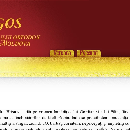
ui Hristos a trăit pe vremea împărăţiei lui Gordian şi a lui Filip, fiin
in partea închinătorilor de idoli răspîndindu-se pretutindeni, muceniţ
 înalt şi a strigat, zicînd: „O, bărbaţi corinteni, nepricepuţi şi împietriţi 
tricăcios şi v-aţi întors către idolii cei pierzători de suflete. Vă rog, uit