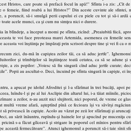
cest Hristos, care poate să prefacă focul în apă!” Sfînta i-a zis: „Cît de 
e o femeie, fiind roabă a lui Hristos?” Din aceste cuvinte ale sfintei
 a poruncit, să-i smulgă perii capului ei cu piele cu tot şi să-i ardă c
e toate acele munci, ca şi cum nu simţea nici o durere.
n blîndeţe, a început a momi pe sfînta, zicînd: „Preaiubită fiică, apropie
aceasta te voi face preoteasa marei Artemida, asemenea cu femeile senato
 aceasta voi înştiinţa pe împăraţi prin scrisori despre tine şi vei fi ca o 
precum zici, du-mă în capiştea zeilor tăi, ca să aduc jertfe”. Ighemon
uitorilor şi trîmbiţelor să înştiinţeze toată cetatea, ca să se adune şi
apişte, a zis popilor: „Voiesc să fiu singură cînd aduc jertfe curate; dec
le”. Popii au ascultat-o. Deci, încuind pe sfînta singură în capişte, ei înş
ntru, a apucat pe idolul Afroditei şi l-a sfărîmat în trei bucăţi, apoi p
ceea, luîndu-l şi pe al lui Asclipie din altarul lui, i-a tăiat mîinile, picio
rîmare a zeilor, n-au auzit nici slujitorii, nici poporul, de vreme ce glas
at multă vreme afară, aşteptînd pînă ce fecioara îşi va săvîrşi rugăciun
at să privească în capişte. Acolo au văzut pe zeii lor sfărîmaţi şi aruncaţi 
eci, au sărit înăuntru, rupîndu-şi hainele lor şi apucînd pe muceniţa cu
pricină s-a făcut gîlceavă şi strigare în poporul cel mînios pentru sfărî
e această fermecătoare”. Atunci ighemonul a poruncit să-i taie sînii sfi