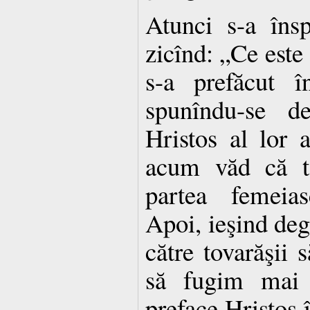
Atunci s-a însp
zicînd: „Ce este
s-a prefăcut 
spunîndu-se de
Hristos al lor 
acum văd că to
partea femeias
Apoi, ieşind degr
către tovarăşii 
să fugim mai 
preface Hristos î