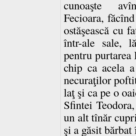
cunoaşte avî
Fecioara, făcînd 
ostăşească cu fa
într-ale sale,
pentru purtarea L
chip ca acela a
necuraţilor pofti
laţ şi ca pe o oa
Sfintei Teodora,
un alt tînăr cupr
şi a găsit bărbat