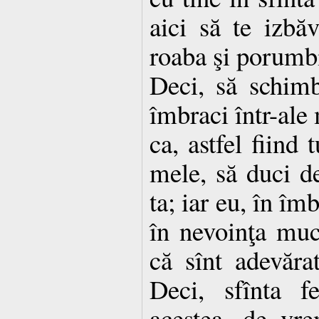
aici să te izbăv
roaba şi porum
Deci, să schim
îmbraci într-ale 
ca, astfel fiind 
mele, să duci de
ta; iar eu, în îm
în nevoinţa muc
că sînt adevărat
Deci, sfînta f
acestea, de vr