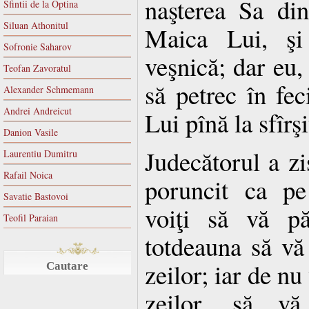
naşterea Sa din
Sfintii de la Optina
Siluan Athonitul
Maica Lui, şi 
Sofronie Saharov
veşnică; dar eu,
Teofan Zavoratul
să petrec în fec
Alexander Schmemann
Andrei Andreicut
Lui pînă la sfîrş
Danion Vasile
Judecătorul a zi
Laurentiu Dumitru
Rafail Noica
poruncit ca pe
Savatie Bastovoi
voiţi să vă păz
Teofil Paraian
totdeauna să vă
zeilor; iar de nu
Cautare
zeilor, să 