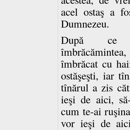
acel ostaş a fo
Dumnezeu.
După ce ş
îmbrăcămintea,
îmbrăcat cu hain
ostăşeşti, iar tî
tînărul a zis că
ieşi de aici, să
cum te-ai ruşina,
vor ieşi de aic