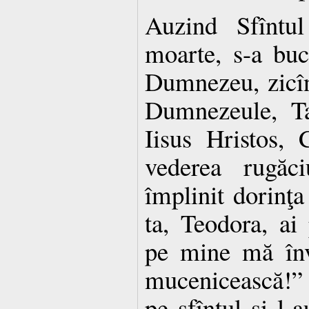
Auzind Sfîntu
moarte, s-a bucu
Dumnezeu, zicîn
Dumnezeule, Ta
Iisus Hristos, 
vederea rugăc
împlinit dorinţa
ta, Teodora, ai 
pe mine mă înv
mucenicească!”
pe sfîntul şi l-