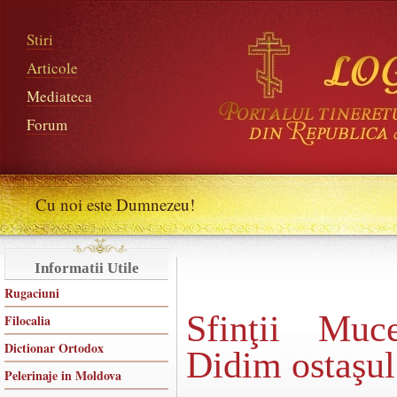
Stiri
Articole
Mediateca
Forum
Cu noi este Dumnezeu!
Informatii Utile
Rugaciuni
Sfinţii Muc
Filocalia
Dictionar Ortodox
Didim ostaşul
Pelerinaje in Moldova