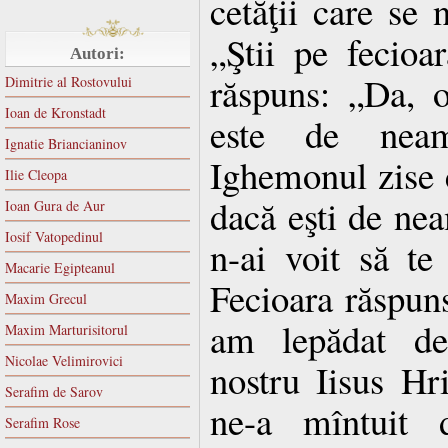
cetăţii care se 
„Ştii pe fecioa
Autori:
răspuns: „Da, o
Dimitrie al Rostovului
Ioan de Kronstadt
este de neam
Ignatie Briancianinov
Ighemonul zise c
Ilie Cleopa
dacă eşti de nea
Ioan Gura de Aur
Iosif Vatopedinul
n-ai voit să te
Macarie Egipteanul
Fecioara răspun
Maxim Grecul
am lepădat d
Maxim Marturisitorul
Nicolae Velimirovici
nostru Iisus Hr
Serafim de Sarov
ne-a mîntuit d
Serafim Rose