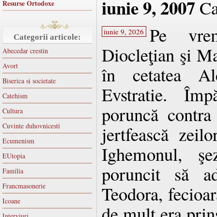
iunie 9, 2007
Ca
Resurse Ortodoxe
Pe vrem
iunie 9, 2026
Categorii articole:
Diocleţian şi M
Abecedar crestin
Avort
în cetatea Al
Biserica si societate
Evstratie. Împ
Catehism
poruncă contra 
Cultura
Cuvinte duhovnicesti
jertfească zeilo
Ecumenism
Ighemonul, şe
EUtopia
poruncit să a
Familia
Francmasonerie
Teodora, fecioar
Icoane
de mult era prins
Interviuri