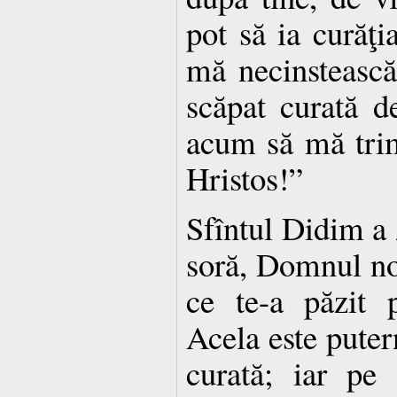
pot să ia curăţi
mă necinstească
scăpat curată de
acum să mă trimi
Hristos!”
Sfîntul Didim a z
soră, Domnul nos
ce te-a păzit p
Acela este puter
curată; iar pe