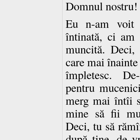
Domnul nostru!
Eu n-am voit 
întinată, ci am 
muncită. Deci,
care mai înainte
împletesc. De-
pentru mucenic
merg mai întîi s
mine să fii mu
Deci, tu să rămî
după tine, de v