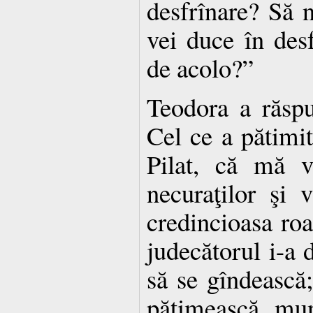
desfrînare? Să n
vei duce în desf
de acolo?”
Teodora a răspu
Cel ce a pătimi
Pilat, că mă v
necuraţilor şi 
credincioasa ro
judecătorul i-a d
să se gîndească;
pătimească mun