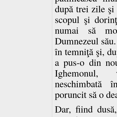
după trei zile ş
scopul şi dorinţ
numai să moa
Dumnezeul său. D
în temniţă şi, du
a pus-o din nou
Ighemonul, v
neschimbată în
poruncit să o de
Dar, fiind dusă