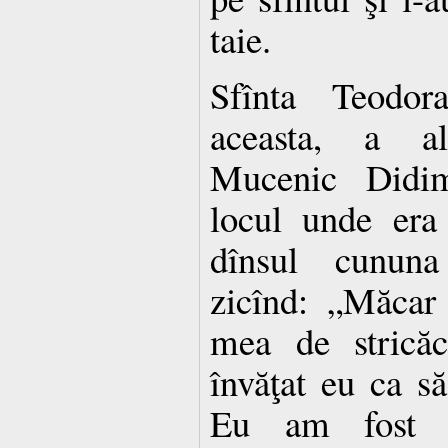
taie.
Sfînta Teodora
aceasta, a al
Mucenic Didim
locul unde era
dînsul cununa
zicînd: „Măcar 
mea de stricăc
învăţat eu ca s
Eu am fost pr