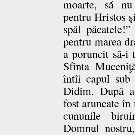
moarte, să nu
pentru Hristos ş
spăl păcatele!” 
pentru marea dra
a poruncit să-i 
Sfînta Muceniţ
întîi capul sub 
Didim. După ac
fost aruncate în f
cununile birui
Domnul nostru,