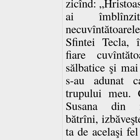
zicînd: „Hristo
ai îmblînzi
necuvîntătoarel
Sfintei Tecla, 
fiare cuvîntăt
sălbatice şi mai
s-au adunat c
trupului meu. 
Susana din mî
bătrîni, izbăveş
ta de acelaşi fel