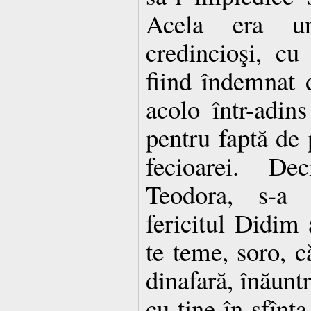
Acela era un
credincioşi, c
fiind îndemnat
acolo într-adin
pentru faptă de 
fecioarei. Dec
Teodora, s-a î
fericitul Didim 
te teme, soro, c
dinafară, înăuntr
cu tine în sfînt