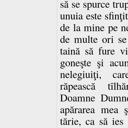
să se spurce tru
unuia este sfinţi
de la mine pe ne
de multe ori se 
taină să fure vi
goneşte şi acu
nelegiuiţi, ca
răpească tîlh
Doamne Dumnez
apărarea mea ş
tărie, ca să ies