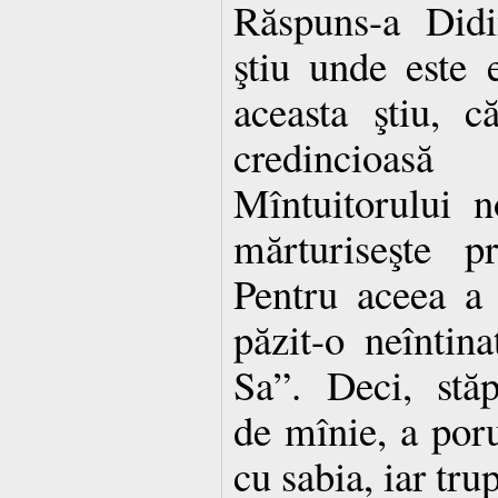
Răspuns-a Did
ştiu unde este
aceasta ştiu, 
credincioas
Mîntuitorului n
mărturiseşte p
Pentru aceea a 
păzit-o neîntin
Sa”. Deci, stăp
de mînie, a poru
cu sabia, iar trup