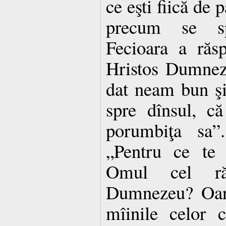
ce eşti fiică de pă
precum se sp
Fecioara a răs
Hristos Dumnez
dat neam bun şi 
spre dînsul, c
porumbiţa sa”.
„Pentru ce te 
Omul cel răs
Dumnezeu? Oare
mîinile celor 