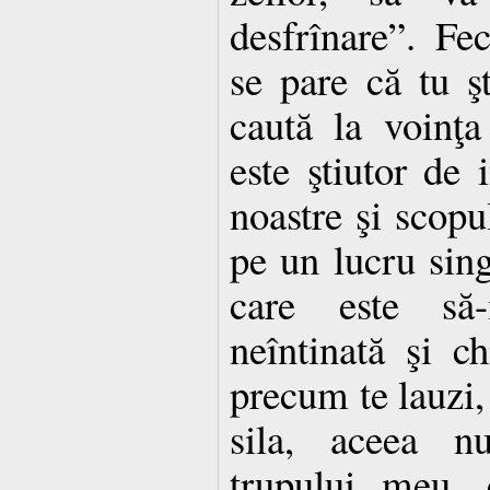
desfrînare”. Fe
se pare că tu 
caută la voinţ
este ştiutor de 
noastre şi scopu
pe un lucru sing
care este să-
neîntinată şi c
precum te lauzi,
sila, aceea n
trupului meu, c