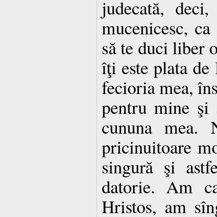
judecată, deci,
mucenicesc, ca e
să te duci liber 
îţi este plata de
fecioria mea, în
pentru mine şi 
cununa mea. N
pricinuitoare mo
singură şi astf
datorie. Am ca
Hristos, am sîn