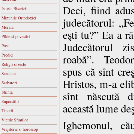
Deci, fiind adus
Istoria Bisericii
Minunile Ortodoxiei
judecătorul: „Fe
Morala
eşti tu?” Ea a ră
Pilde si povestiri
Judecătorul zi
Post
roabă”. Teodo
Predici
Religii si secte
spus că sînt cre
Sanatate
Hristos, m-a elib
Sarbatori
sînt născută d
Stiinta
Superstitii
această lume deş
Tinerii
Vietile Sfintilor
Ighemonul, cău
Vrajitorie si horoscop