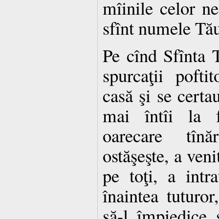
mîinile celor ne
sfînt numele Tă
Pe cînd Sfînta T
spurcaţii pofti
casă şi se certau
mai întîi la f
oarecare tînă
ostăşeşte, a veni
pe toţi, a intr
înaintea tuturo
să-l împiedice 