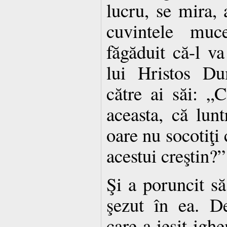
lucru, se mira,
cuvintele muc
făgăduit că-l va
lui Hristos Du
către ai săi: „
aceasta, că lun
oare nu socotiţi 
acestui creştin?”
Şi a poruncit să
şezut în ea. De
care a ieşit igh