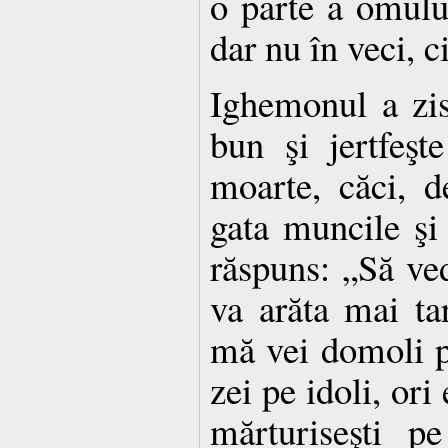
o parte a omulu
dar nu în veci, 
Ighemonul a zis
bun şi jertfeşt
moarte, căci, d
gata muncile şi 
răspuns: „Să ve
va arăta mai ta
mă vei domoli 
zei pe idoli, ori 
mărturiseşti 