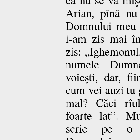
Arian, pînă nu
Domnului meu I
i-am zis mai în
zis: „Ighemonul,
numele Dumne
voieşti, dar, fi
cum vei auzi tu g
mal? Căci rîul
foarte lat”. M
scrie pe o h