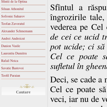
Sfintii de la Optina
Sfîntul a răs
Siluan Athonitul
îngrozirile tale
Sofronie Saharov
vederea pe Cel 
Teofan Zavoratul
Alexander Schmemann
de cei ce ucid tr
Andrei Andreicut
pot ucide; ci să
Danion Vasile
Cel ce poate s
Laurentiu Dumitru
Rafail Noica
sufletul în ghee
Savatie Bastovoi
Teofil Paraian
Deci, se cade a
Cel ce poate s
Cautare
veci, iar nu de 