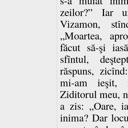
s-a muiat inim
zeilor?” Iar 
Vizamon, stî
„Moartea, apro
făcut să-şi ia
sfîntul, deşte
răspuns, zicîn
mi-am ieşit,
Ziditorul meu, 
a zis: „Oare, ia
inima? Dar locul