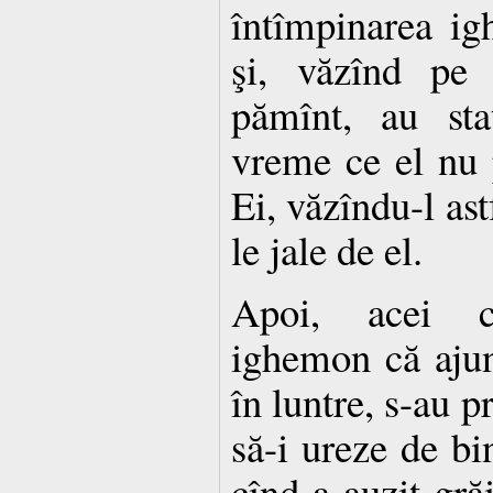
întîmpinarea ig
şi, văzînd pe 
pămînt, au sta
vreme ce el nu 
Ei, văzîndu-l ast
le jale de el.
Apoi, acei c
ighemon că ajun
în luntre, s-au p
să-i ureze de bi
cînd a auzit gr