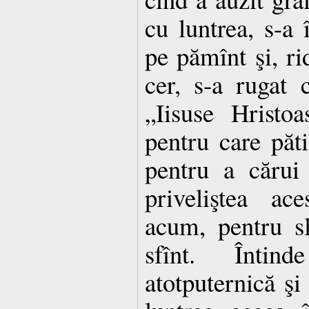
cu luntrea, s-a î
pe pămînt şi, ri
cer, s-a rugat 
„Iisuse Hristo
pentru care păt
pentru a cărui
priveliştea ac
acum, pentru s
sfînt. Înti
atotputernică şi 