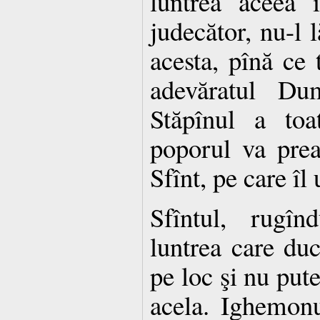
luntrea aceea 
judecător, nu-l 
acesta, pînă ce 
adevăratul Dum
Stăpînul a toa
poporul va pre
Sfînt, pe care îl 
Sfîntul, rugîn
luntrea care du
pe loc şi nu pute
acela. Ighemonu