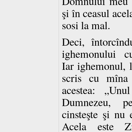
Domnului meu ş
şi în ceasul acel
sosi la mal.
Deci, întorcînd
ighemonului cu
Iar ighemonul, l
scris cu mîna 
acestea: „Unul
Dumnezeu, p
cinsteşte şi nu 
Acela este Zi