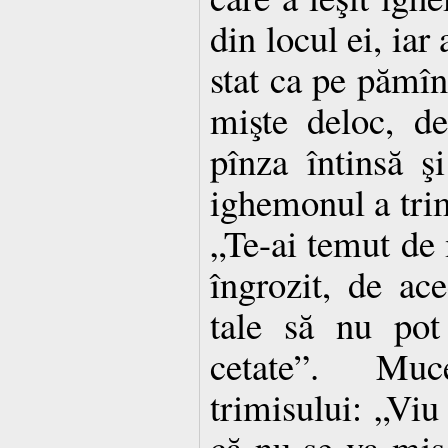
din locul ei, iar
stat ca pe pămîn
mişte deloc, de
pînza întinsă şi
ighemonul a trim
„Te-ai temut de
îngrozit, de ace
tale să nu pot
cetate”. Mu
trimisului: „Vi
că nu se va mişc