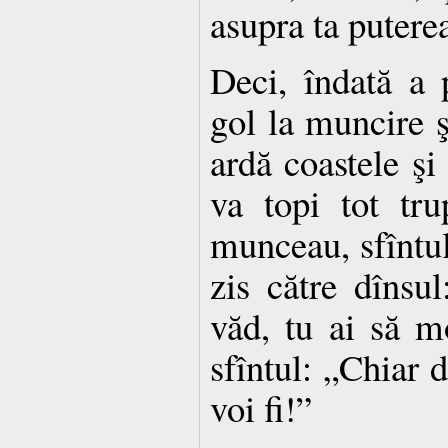
asupra ta puterea
Deci, îndată a 
gol la muncire şi
ardă coastele şi 
va topi tot tru
munceau, sfîntul
zis către dînsu
văd, tu ai să 
sfîntul: „Chiar d
voi fi!”