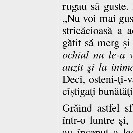
rugau să guste. 
„Nu voi mai gus
stricăcioasă a 
gătit să merg şi
ochiul nu le-a 
auzit şi la inim
Deci, osteni-ţi-v
cîştigaţi bunătăţi
Grăind astfel sf
într-o luntre şi
au început a le