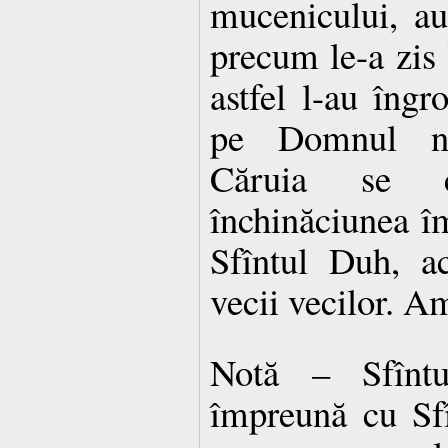
mucenicului, au 
precum le-a zis l
astfel l-au îngr
pe Domnul nos
Căruia se c
închinăciunea î
Sfîntul Duh, a
vecii vecilor. A
Notă – Sfînt
împreună cu Sf