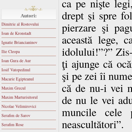
ca pe nişte leg
drept şi spre fo
Autori:
pierzare şi pag
Dimitrie al Rostovului
Ioan de Kronstadt
această lege, c
Ignatie Briancianinov
idolului!”?” Zi
Ilie Cleopa
ţi ajunge că ocă
Ioan Gura de Aur
Iosif Vatopedinul
şi pe zei îi nume
Macarie Egipteanul
că de nu-i vei m
Maxim Grecul
de nu le vei adu
Maxim Marturisitorul
Nicolae Velimirovici
muncile cele p
Serafim de Sarov
neascultători”.
Serafim Rose