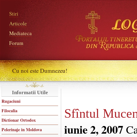
Stiri
Articole
Mediateca
Forum
Cu noi este Dumnezeu!
Informatii Utile
Rugaciuni
Sfîntul Mucen
Filocalia
Dictionar Ortodox
iunie 2, 2007
Ca
Pelerinaje in Moldova