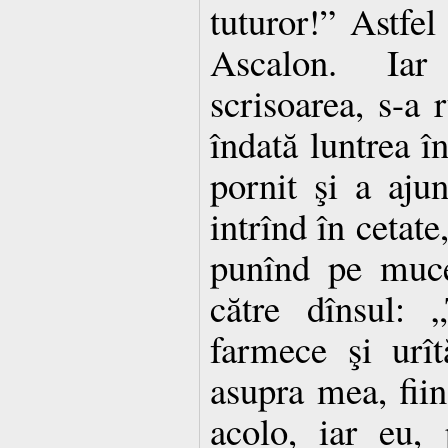
tuturor!” Astfel 
Ascalon. Iar
scrisoarea, s-a
îndată luntrea î
pornit şi a aju
intrînd în cetate
punînd pe muce
către dînsul: 
farmece şi urît
asupra mea, fiin
acolo, iar eu,