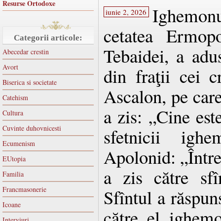
Resurse Ortodoxe
Ighemonu
iunie 2, 2026
cetatea Ermopo
Categorii articole:
Tebaidei, a adu
Abecedar crestin
Avort
din fraţii cei 
Biserica si societate
Ascalon, pe car
Catehism
a zis: „Cine est
Cultura
Cuvinte duhovnicesti
sfetnicii igh
Ecumenism
Apolonid: „Între
EUtopia
a zis către sfî
Familia
Francmasonerie
Sfîntul a răspuns
Icoane
către el ighem
Interviuri