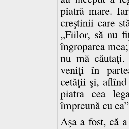
piatră mare. Iar
creştinii care st
„Fiilor, să nu fi
îngroparea mea; 
nu mă căutaţi.
veniţi în part
cetăţii şi, aflî
piatra cea leg
împreună cu ea”
Aşa a fost, că a