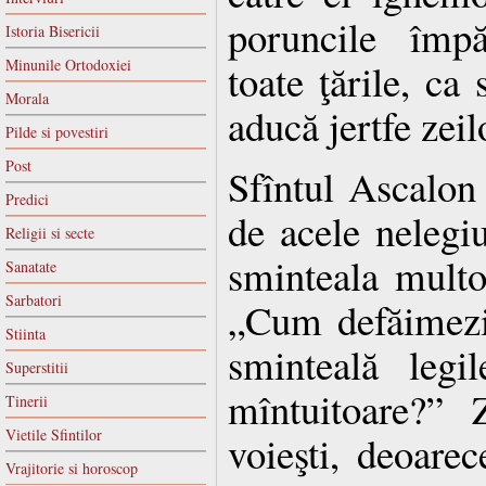
poruncile împă
Istoria Bisericii
Minunile Ortodoxiei
toate ţările, ca s
Morala
aducă jertfe zeil
Pilde si povestiri
Post
Sfîntul Ascalon
Predici
de acele nelegiu
Religii si secte
sminteala multo
Sanatate
Sarbatori
„Cum defăimezi
Stiinta
sminteală legi
Superstitii
mîntuitoare?” 
Tinerii
Vietile Sfintilor
voieşti, deoare
Vrajitorie si horoscop