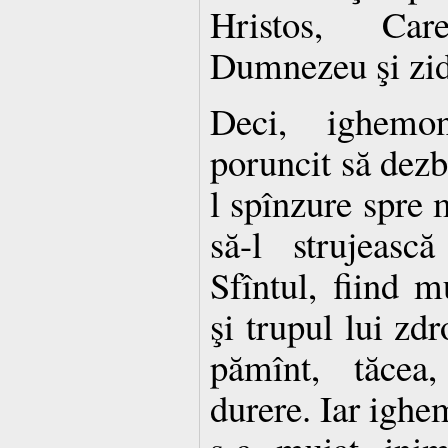
Hristos, Car
Dumnezeu şi zidi
Deci, ighemon
poruncit să dezb
l spînzure spre m
să-l strujeasc
Sfîntul, fiind m
şi trupul lui zd
pămînt, tăcea
durere. Iar ighe